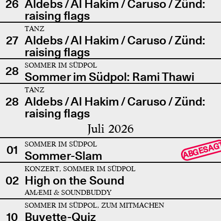
26
Aldebs / Al Hakim / Caruso / Zünd:
raising flags
TANZ
27
Aldebs / Al Hakim / Caruso / Zünd:
raising flags
SOMMER IM SÜDPOL
28
Sommer im Südpol: Rami Thawi
TANZ
28
Aldebs / Al Hakim / Caruso / Zünd:
raising flags
Juli 2026
SOMMER IM SÜDPOL
ABGESAG
01
Sommer-Slam
KONZERT, SOMMER IM SÜDPOL
02
High on the Sound
AMÆMI & SOUNDBUDDY
SOMMER IM SÜDPOL, ZUM MITMACHEN
10
Buvette-Quiz