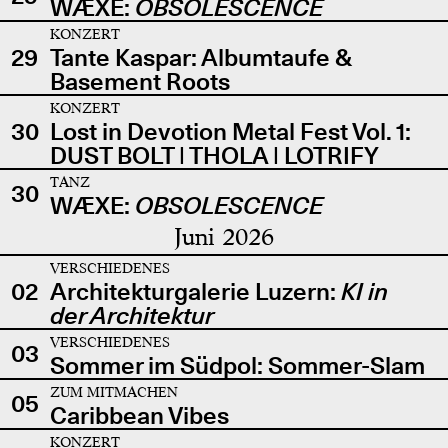
WÆXE:
OBSOLESCENCE
KONZERT
29
Tante Kaspar: Albumtaufe &
Basement Roots
KONZERT
30
Lost in Devotion Metal Fest Vol. 1:
DUST BOLT | THOLA | LOTRIFY
TANZ
30
WÆXE:
OBSOLESCENCE
Juni 2026
VERSCHIEDENES
02
Architekturgalerie Luzern:
KI in
der Architektur
VERSCHIEDENES
03
Sommer im Südpol: Sommer-Slam
ZUM MITMACHEN
05
Caribbean Vibes
KONZERT