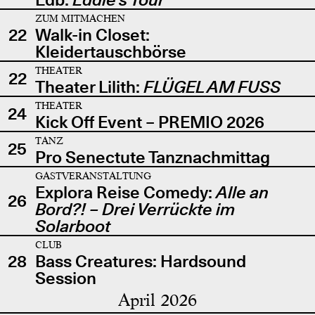
ZUM MITMACHEN
22
Walk-in Closet:
Kleidertauschbörse
THEATER
22
Theater Lilith:
FLÜGEL AM FUSS
THEATER
24
Kick Off Event – PREMIO 2026
TANZ
25
Pro Senectute Tanznachmittag
GASTVERANSTALTUNG
Explora Reise Comedy:
Alle an
26
Bord?! – Drei Verrückte im
Solarboot
CLUB
28
Bass Creatures: Hardsound
Session
April 2026