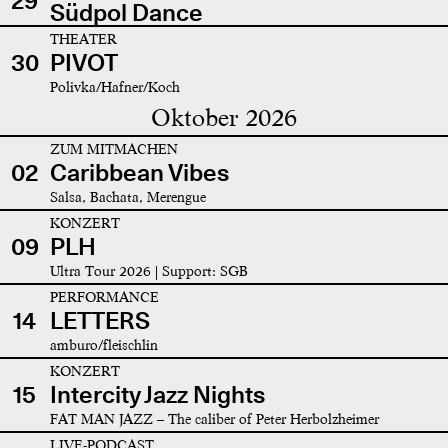
29
Südpol Dance
THEATER
30
PIVOT
Polivka/Hafner/Koch
Oktober 2026
ZUM MITMACHEN
02
Caribbean Vibes
Salsa, Bachata, Merengue
KONZERT
09
PLH
Ultra Tour 2026 | Support: SGB
PERFORMANCE
14
LETTERS
amburo/fleischlin
KONZERT
15
Intercity Jazz Nights
FAT MAN JAZZ – The caliber of Peter Herbolzheimer
LIVE-PODCAST