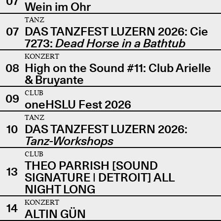
07
Wein im Ohr
TANZ
07
DAS TANZFEST LUZERN 2026: Cie
7273:
Dead Horse in a Bathtub
KONZERT
08
High on the Sound #11: Club Arielle
& Bruyante
CLUB
09
oneHSLU Fest 2026
TANZ
10
DAS TANZFEST LUZERN 2026:
Tanz-Workshops
CLUB
THEO PARRISH [SOUND
13
SIGNATURE | DETROIT] ALL
NIGHT LONG
KONZERT
14
ALTIN GÜN