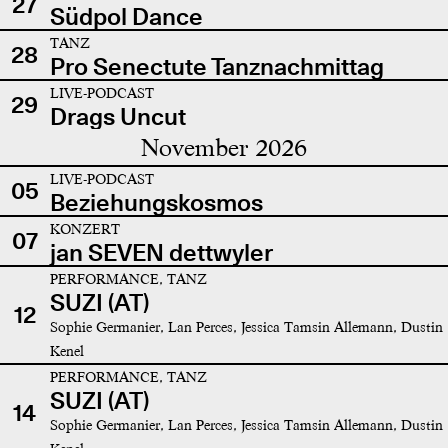
27
Südpol Dance
TANZ
28
Pro Senectute Tanznachmittag
LIVE-PODCAST
29
Drags Uncut
November 2026
LIVE-PODCAST
05
Beziehungskosmos
KONZERT
07
jan SEVEN dettwyler
PERFORMANCE, TANZ
SUZI (AT)
12
Sophie Germanier, Lan Perces, Jessica Tamsin Allemann, Dustin
Kenel
PERFORMANCE, TANZ
SUZI (AT)
14
Sophie Germanier, Lan Perces, Jessica Tamsin Allemann, Dustin