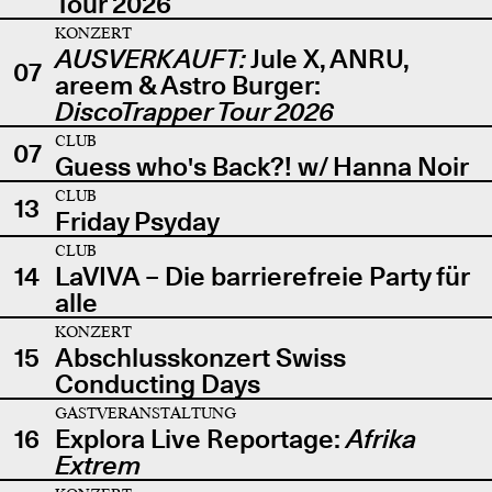
Tour 2026
KONZERT
AUSVERKAUFT:
Jule X, ANRU,
07
areem & Astro Burger:
DiscoTrapper Tour 2026
CLUB
07
Guess who's Back?! w/ Hanna Noir
CLUB
13
Friday Psyday
CLUB
14
LaVIVA – Die barrierefreie Party für
alle
KONZERT
15
Abschlusskonzert Swiss
Conducting Days
GASTVERANSTALTUNG
16
Explora Live Reportage:
Afrika
Extrem