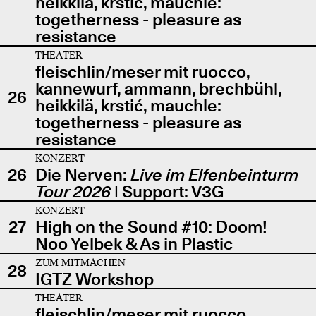
heikkilä, krstić, mauchle:
togetherness - pleasure as
resistance
THEATER
fleischlin/meser mit ruocco,
kannewurf, ammann, brechbühl,
26
heikkilä, krstić, mauchle:
togetherness - pleasure as
resistance
KONZERT
26
Die Nerven:
Live im Elfenbeinturm
Tour 2026
| Support: V3G
KONZERT
27
High on the Sound #10: Doom!
Noo Yelbek & As in Plastic
ZUM MITMACHEN
28
IGTZ Workshop
THEATER
fleischlin/meser mit ruocco,