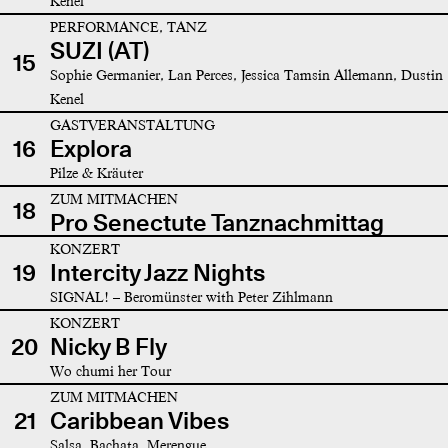
Kenel
PERFORMANCE, TANZ
SUZI (AT)
15
Sophie Germanier, Lan Perces, Jessica Tamsin Allemann, Dustin
Kenel
GASTVERANSTALTUNG
16
Explora
Pilze & Kräuter
ZUM MITMACHEN
18
Pro Senectute Tanznachmittag
KONZERT
19
Intercity Jazz Nights
SIGNAL! – Beromünster with Peter Zihlmann
KONZERT
20
Nicky B Fly
Wo chumi her Tour
ZUM MITMACHEN
21
Caribbean Vibes
Salsa, Bachata, Merengue