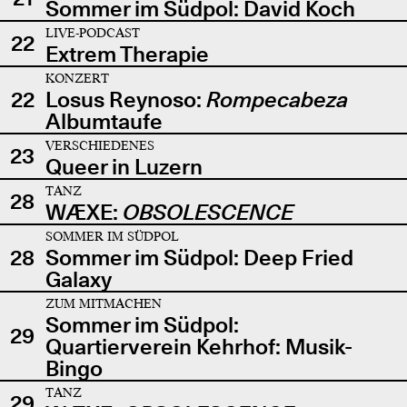
Sommer im Südpol: David Koch
LIVE-PODCAST
22
Extrem Therapie
KONZERT
22
Losus Reynoso:
Rompecabeza
Albumtaufe
VERSCHIEDENES
23
Queer in Luzern
TANZ
28
WÆXE:
OBSOLESCENCE
SOMMER IM SÜDPOL
28
Sommer im Südpol: Deep Fried
Galaxy
ZUM MITMACHEN
Sommer im Südpol:
29
Quartierverein Kehrhof: Musik-
Bingo
TANZ
29