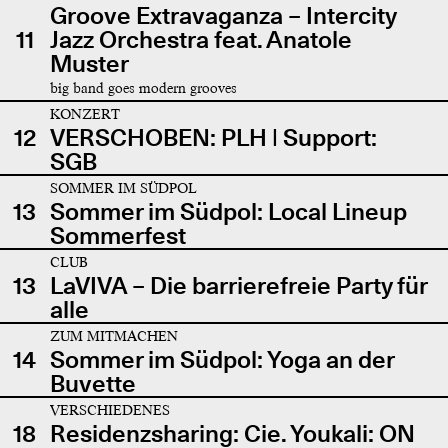
Groove Extravaganza – Intercity
11
Jazz Orchestra feat. Anatole
Muster
big band goes modern grooves
KONZERT
12
VERSCHOBEN: PLH | Support:
SGB
SOMMER IM SÜDPOL
13
Sommer im Südpol: Local Lineup
Sommerfest
CLUB
13
LaVIVA – Die barrierefreie Party für
alle
ZUM MITMACHEN
14
Sommer im Südpol: Yoga an der
Buvette
VERSCHIEDENES
18
Residenzsharing: Cie. Youkali: ON