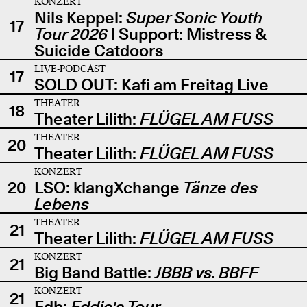
KONZERT
Nils Keppel:
Super Sonic Youth
17
Tour 2026
| Support: Mistress &
Suicide Catdoors
LIVE-PODCAST
17
SOLD OUT: Kafi am Freitag Live
THEATER
18
Theater Lilith:
FLÜGEL AM FUSS
THEATER
20
Theater Lilith:
FLÜGEL AM FUSS
KONZERT
20
LSO: klangXchange
Tänze des
Lebens
THEATER
21
Theater Lilith:
FLÜGEL AM FUSS
KONZERT
21
Big Band Battle:
JBBB vs. BBFF
KONZERT
21
Edb:
Eddie's Tour