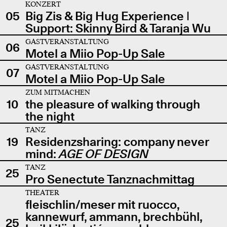
KONZERT
05
Big Zis & Big Hug Experience |
Support: Skinny Bird & Taranja Wu
GASTVERANSTALTUNG
06
Motel a Miio Pop-Up Sale
GASTVERANSTALTUNG
07
Motel a Miio Pop-Up Sale
ZUM MITMACHEN
10
the pleasure of walking through
the night
TANZ
19
Residenzsharing: company never
mind:
AGE OF DESIGN
TANZ
25
Pro Senectute Tanznachmittag
THEATER
fleischlin/meser mit ruocco,
kannewurf, ammann, brechbühl,
25