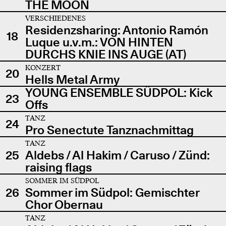
THE MOON
VERSCHIEDENES
Residenzsharing: Antonio Ramón
18
Luque u.v.m.: VON HINTEN
DURCHS KNIE INS AUGE (AT)
KONZERT
20
Hells Metal Army
YOUNG ENSEMBLE SÜDPOL: Kick
23
Offs
TANZ
24
Pro Senectute Tanznachmittag
TANZ
25
Aldebs / Al Hakim / Caruso / Zünd:
raising flags
SOMMER IM SÜDPOL
26
Sommer im Südpol: Gemischter
Chor Obernau
TANZ