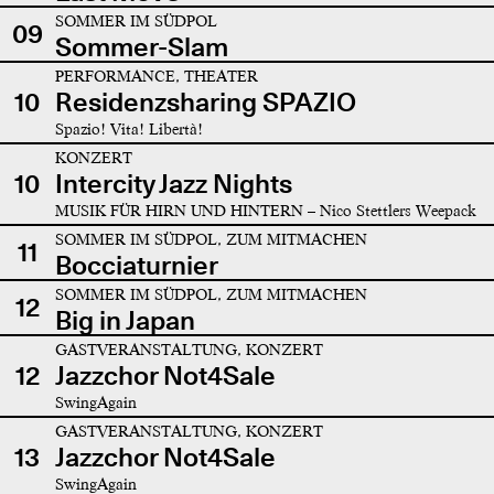
SOMMER IM SÜDPOL
09
Sommer-Slam
PERFORMANCE, THEATER
10
Residenzsharing SPAZIO
Spazio! Vita! Libertà!
KONZERT
10
Intercity Jazz Nights
MUSIK FÜR HIRN UND HINTERN – Nico Stettlers Weepack
SOMMER IM SÜDPOL, ZUM MITMACHEN
11
Bocciaturnier
SOMMER IM SÜDPOL, ZUM MITMACHEN
12
Big in Japan
GASTVERANSTALTUNG, KONZERT
12
Jazzchor Not4Sale
SwingAgain
GASTVERANSTALTUNG, KONZERT
13
Jazzchor Not4Sale
SwingAgain