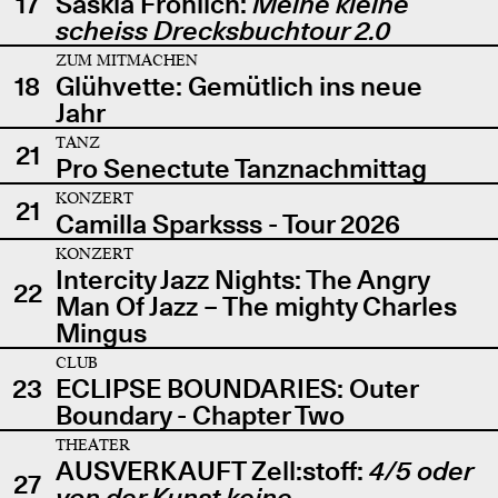
17
Saskia Fröhlich:
Meine kleine
scheiss Drecksbuchtour 2.0
ZUM MITMACHEN
18
Glühvette: Gemütlich ins neue
Jahr
TANZ
21
Pro Senectute Tanznachmittag
KONZERT
21
Camilla Sparksss - Tour 2026
KONZERT
Intercity Jazz Nights: The Angry
22
Man Of Jazz – The mighty Charles
Mingus
CLUB
23
ECLIPSE BOUNDARIES: Outer
Boundary - Chapter Two
THEATER
AUSVERKAUFT Zell:stoff:
4/5 oder
27
von der Kunst keine