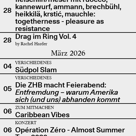
kannewurf, ammann, brechbühl,
28
heikkilä, krstić, mauchle:
togetherness - pleasure as
resistance
Drag im Ring Vol. 4
28
by Rachel Harder
März 2026
VERSCHIEDENES
04
Südpol Slam
VERSCHIEDENES
Die ZHB macht Feierabend:
05
Entfremdung – warum Amerika
sich (und uns) abhanden kommt
ZUM MITMACHEN
06
Caribbean Vibes
KONZERT
06
Opération Zéro - Almost Summer