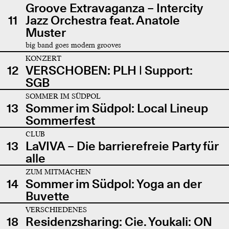
Groove Extravaganza – Intercity
11
Jazz Orchestra feat. Anatole
Muster
big band goes modern grooves
KONZERT
12
VERSCHOBEN: PLH | Support:
SGB
SOMMER IM SÜDPOL
13
Sommer im Südpol: Local Lineup
Sommerfest
CLUB
13
LaVIVA – Die barrierefreie Party für
alle
ZUM MITMACHEN
14
Sommer im Südpol: Yoga an der
Buvette
VERSCHIEDENES
18
Residenzsharing: Cie. Youkali: ON