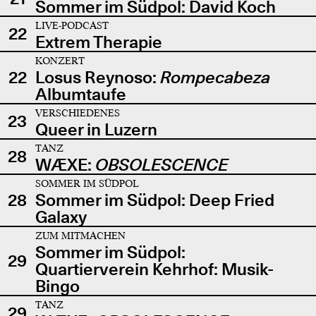
Sommer im Südpol: David Koch
LIVE-PODCAST
22
Extrem Therapie
KONZERT
22
Losus Reynoso:
Rompecabeza
Albumtaufe
VERSCHIEDENES
23
Queer in Luzern
TANZ
28
WÆXE:
OBSOLESCENCE
SOMMER IM SÜDPOL
28
Sommer im Südpol: Deep Fried
Galaxy
ZUM MITMACHEN
Sommer im Südpol:
29
Quartierverein Kehrhof: Musik-
Bingo
TANZ
29