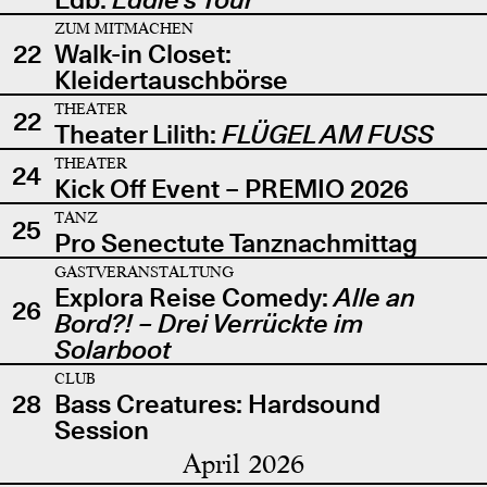
ZUM MITMACHEN
22
Walk-in Closet:
Kleidertauschbörse
THEATER
22
Theater Lilith:
FLÜGEL AM FUSS
THEATER
24
Kick Off Event – PREMIO 2026
TANZ
25
Pro Senectute Tanznachmittag
GASTVERANSTALTUNG
Explora Reise Comedy:
Alle an
26
Bord?! – Drei Verrückte im
Solarboot
CLUB
28
Bass Creatures: Hardsound
Session
April 2026