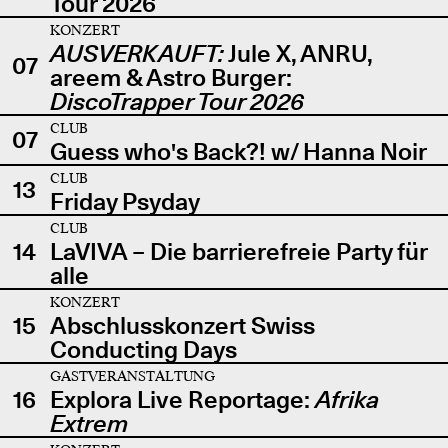
Tour 2026
KONZERT
AUSVERKAUFT:
Jule X, ANRU,
07
areem & Astro Burger:
DiscoTrapper Tour 2026
CLUB
07
Guess who's Back?! w/ Hanna Noir
CLUB
13
Friday Psyday
CLUB
14
LaVIVA – Die barrierefreie Party für
alle
KONZERT
15
Abschlusskonzert Swiss
Conducting Days
GASTVERANSTALTUNG
16
Explora Live Reportage:
Afrika
Extrem