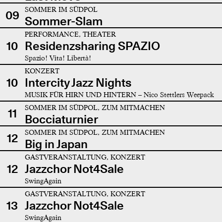
SOMMER IM SÜDPOL
09
Sommer-Slam
PERFORMANCE, THEATER
10
Residenzsharing SPAZIO
Spazio! Vita! Libertà!
KONZERT
10
Intercity Jazz Nights
MUSIK FÜR HIRN UND HINTERN – Nico Stettlers Weepack
SOMMER IM SÜDPOL, ZUM MITMACHEN
11
Bocciaturnier
SOMMER IM SÜDPOL, ZUM MITMACHEN
12
Big in Japan
GASTVERANSTALTUNG, KONZERT
12
Jazzchor Not4Sale
SwingAgain
GASTVERANSTALTUNG, KONZERT
13
Jazzchor Not4Sale
SwingAgain