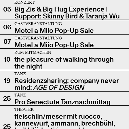
KONZERT
05
Big Zis & Big Hug Experience |
Support: Skinny Bird & Taranja Wu
GASTVERANSTALTUNG
06
Motel a Miio Pop-Up Sale
GASTVERANSTALTUNG
07
Motel a Miio Pop-Up Sale
ZUM MITMACHEN
10
the pleasure of walking through
the night
TANZ
19
Residenzsharing: company never
mind:
AGE OF DESIGN
TANZ
25
Pro Senectute Tanznachmittag
THEATER
fleischlin/meser mit ruocco,
kannewurf, ammann, brechbühl,
25