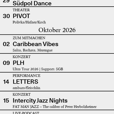
29
Südpol Dance
THEATER
30
PIVOT
Polivka/Hafner/Koch
Oktober 2026
ZUM MITMACHEN
02
Caribbean Vibes
Salsa, Bachata, Merengue
KONZERT
09
PLH
Ultra Tour 2026 | Support: SGB
PERFORMANCE
14
LETTERS
amburo/fleischlin
KONZERT
15
Intercity Jazz Nights
FAT MAN JAZZ – The caliber of Peter Herbolzheimer
LIVE-PODCAST