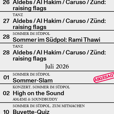
26
Aldebs / Al Hakim / Caruso / Zünd:
raising flags
TANZ
27
Aldebs / Al Hakim / Caruso / Zünd:
raising flags
SOMMER IM SÜDPOL
28
Sommer im Südpol: Rami Thawi
TANZ
28
Aldebs / Al Hakim / Caruso / Zünd:
raising flags
Juli 2026
SOMMER IM SÜDPOL
ABGESAG
01
Sommer-Slam
KONZERT, SOMMER IM SÜDPOL
02
High on the Sound
AMÆMI & SOUNDBUDDY
SOMMER IM SÜDPOL, ZUM MITMACHEN
10
Buvette-Quiz