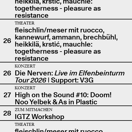
heikkilä, krstić, mauchle:
togetherness - pleasure as
resistance
THEATER
fleischlin/meser mit ruocco,
kannewurf, ammann, brechbühl,
26
heikkilä, krstić, mauchle:
togetherness - pleasure as
resistance
KONZERT
26
Die Nerven:
Live im Elfenbeinturm
Tour 2026
| Support: V3G
KONZERT
27
High on the Sound #10: Doom!
Noo Yelbek & As in Plastic
ZUM MITMACHEN
28
IGTZ Workshop
THEATER
fleischlin/meser mit ruocco,