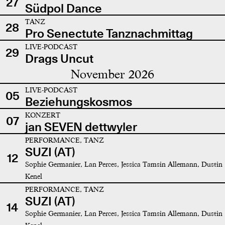
27
Südpol Dance
TANZ
28
Pro Senectute Tanznachmittag
LIVE-PODCAST
29
Drags Uncut
November 2026
LIVE-PODCAST
05
Beziehungskosmos
KONZERT
07
jan SEVEN dettwyler
PERFORMANCE, TANZ
SUZI (AT)
12
Sophie Germanier, Lan Perces, Jessica Tamsin Allemann, Dustin
Kenel
PERFORMANCE, TANZ
SUZI (AT)
14
Sophie Germanier, Lan Perces, Jessica Tamsin Allemann, Dustin