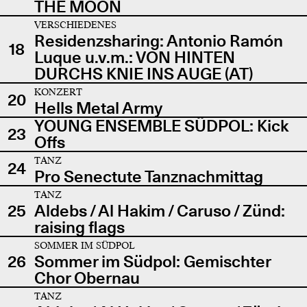
THE MOON
VERSCHIEDENES
Residenzsharing: Antonio Ramón
18
Luque u.v.m.: VON HINTEN
DURCHS KNIE INS AUGE (AT)
KONZERT
20
Hells Metal Army
YOUNG ENSEMBLE SÜDPOL: Kick
23
Offs
TANZ
24
Pro Senectute Tanznachmittag
TANZ
25
Aldebs / Al Hakim / Caruso / Zünd:
raising flags
SOMMER IM SÜDPOL
26
Sommer im Südpol: Gemischter
Chor Obernau
TANZ