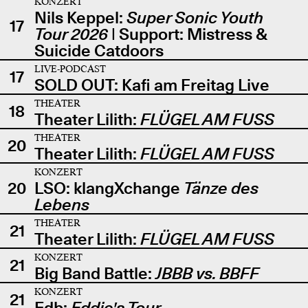
KONZERT
Nils Keppel:
Super Sonic Youth
17
Tour 2026
| Support: Mistress &
Suicide Catdoors
LIVE-PODCAST
17
SOLD OUT: Kafi am Freitag Live
THEATER
18
Theater Lilith:
FLÜGEL AM FUSS
THEATER
20
Theater Lilith:
FLÜGEL AM FUSS
KONZERT
20
LSO: klangXchange
Tänze des
Lebens
THEATER
21
Theater Lilith:
FLÜGEL AM FUSS
KONZERT
21
Big Band Battle:
JBBB vs. BBFF
KONZERT
21
Edb:
Eddie's Tour