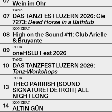
07
Wein im Ohr
TANZ
07
DAS TANZFEST LUZERN 2026: Cie
7273:
Dead Horse in a Bathtub
KONZERT
08
High on the Sound #11: Club Arielle
& Bruyante
CLUB
09
oneHSLU Fest 2026
TANZ
10
DAS TANZFEST LUZERN 2026:
Tanz-Workshops
CLUB
THEO PARRISH [SOUND
13
SIGNATURE | DETROIT] ALL
NIGHT LONG
KONZERT
14
ALTIN GÜN