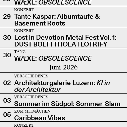
WÆXE:
OBSOLESCENCE
KONZERT
29
Tante Kaspar: Albumtaufe &
Basement Roots
KONZERT
30
Lost in Devotion Metal Fest Vol. 1:
DUST BOLT | THOLA | LOTRIFY
TANZ
30
WÆXE:
OBSOLESCENCE
Juni 2026
VERSCHIEDENES
02
Architekturgalerie Luzern:
KI in
der Architektur
VERSCHIEDENES
03
Sommer im Südpol: Sommer-Slam
ZUM MITMACHEN
05
Caribbean Vibes
KONZERT