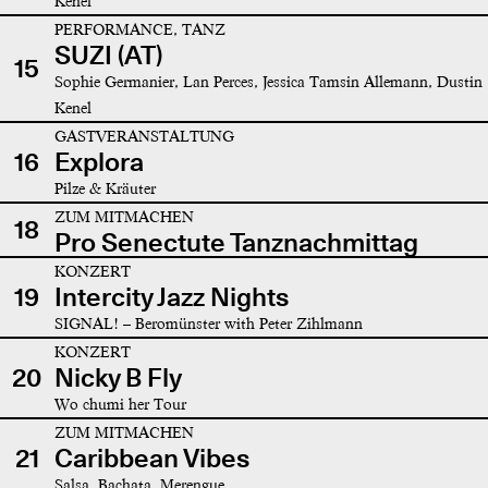
Kenel
PERFORMANCE, TANZ
SUZI (AT)
15
Sophie Germanier, Lan Perces, Jessica Tamsin Allemann, Dustin
Kenel
GASTVERANSTALTUNG
16
Explora
Pilze & Kräuter
ZUM MITMACHEN
18
Pro Senectute Tanznachmittag
KONZERT
19
Intercity Jazz Nights
SIGNAL! – Beromünster with Peter Zihlmann
KONZERT
20
Nicky B Fly
Wo chumi her Tour
ZUM MITMACHEN
21
Caribbean Vibes
Salsa, Bachata, Merengue