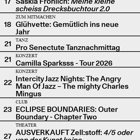
17
Saskia Fröhlich:
Meine kleine
scheiss Drecksbuchtour 2.0
ZUM MITMACHEN
18
Glühvette: Gemütlich ins neue
Jahr
TANZ
21
Pro Senectute Tanznachmittag
KONZERT
21
Camilla Sparksss - Tour 2026
KONZERT
Intercity Jazz Nights: The Angry
22
Man Of Jazz – The mighty Charles
Mingus
CLUB
23
ECLIPSE BOUNDARIES: Outer
Boundary - Chapter Two
THEATER
AUSVERKAUFT Zell:stoff:
4/5 oder
27
von der Kunst keine