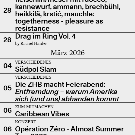
kannewurf, ammann, brechbühl,
28
heikkilä, krstić, mauchle:
togetherness - pleasure as
resistance
Drag im Ring Vol. 4
28
by Rachel Harder
März 2026
VERSCHIEDENES
04
Südpol Slam
VERSCHIEDENES
Die ZHB macht Feierabend:
05
Entfremdung – warum Amerika
sich (und uns) abhanden kommt
ZUM MITMACHEN
06
Caribbean Vibes
KONZERT
06
Opération Zéro - Almost Summer