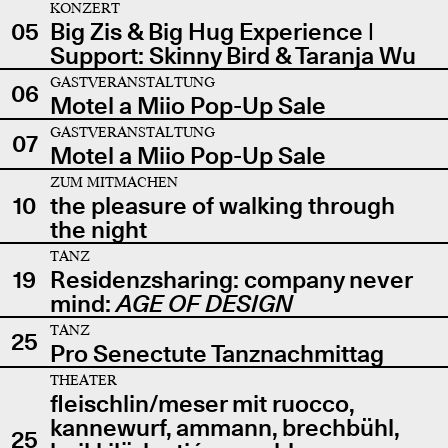
KONZERT
05
Big Zis & Big Hug Experience |
Support: Skinny Bird & Taranja Wu
GASTVERANSTALTUNG
06
Motel a Miio Pop-Up Sale
GASTVERANSTALTUNG
07
Motel a Miio Pop-Up Sale
ZUM MITMACHEN
10
the pleasure of walking through
the night
TANZ
19
Residenzsharing: company never
mind:
AGE OF DESIGN
TANZ
25
Pro Senectute Tanznachmittag
THEATER
fleischlin/meser mit ruocco,
kannewurf, ammann, brechbühl,
25