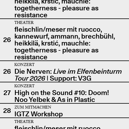
heikkilä, krstić, mauchle:
togetherness - pleasure as
resistance
THEATER
fleischlin/meser mit ruocco,
kannewurf, ammann, brechbühl,
26
heikkilä, krstić, mauchle:
togetherness - pleasure as
resistance
KONZERT
26
Die Nerven:
Live im Elfenbeinturm
Tour 2026
| Support: V3G
KONZERT
27
High on the Sound #10: Doom!
Noo Yelbek & As in Plastic
ZUM MITMACHEN
28
IGTZ Workshop
THEATER
fleischlin/meser mit ruocco,