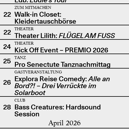
ZUM MITMACHEN
22
Walk-in Closet:
Kleidertauschbörse
THEATER
22
Theater Lilith:
FLÜGEL AM FUSS
THEATER
24
Kick Off Event – PREMIO 2026
TANZ
25
Pro Senectute Tanznachmittag
GASTVERANSTALTUNG
Explora Reise Comedy:
Alle an
26
Bord?! – Drei Verrückte im
Solarboot
CLUB
28
Bass Creatures: Hardsound
Session
April 2026