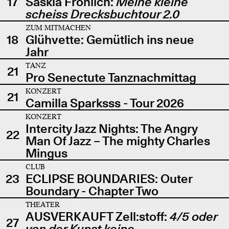
17
Saskia Fröhlich:
Meine kleine
scheiss Drecksbuchtour 2.0
ZUM MITMACHEN
18
Glühvette: Gemütlich ins neue
Jahr
TANZ
21
Pro Senectute Tanznachmittag
KONZERT
21
Camilla Sparksss - Tour 2026
KONZERT
Intercity Jazz Nights: The Angry
22
Man Of Jazz – The mighty Charles
Mingus
CLUB
23
ECLIPSE BOUNDARIES: Outer
Boundary - Chapter Two
THEATER
AUSVERKAUFT Zell:stoff:
4/5 oder
27
von der Kunst keine