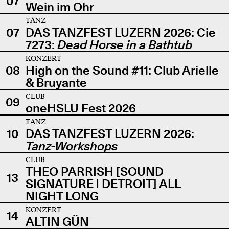
07
Wein im Ohr
TANZ
07
DAS TANZFEST LUZERN 2026: Cie
7273:
Dead Horse in a Bathtub
KONZERT
08
High on the Sound #11: Club Arielle
& Bruyante
CLUB
09
oneHSLU Fest 2026
TANZ
10
DAS TANZFEST LUZERN 2026:
Tanz-Workshops
CLUB
THEO PARRISH [SOUND
13
SIGNATURE | DETROIT] ALL
NIGHT LONG
KONZERT
14
ALTIN GÜN