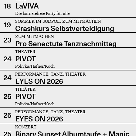
18
LaVIVA
Die barrierefreie Party für alle
SOMMER IM SÜDPOL, ZUM MITMACHEN
19
Crashkurs Selbstverteidigung
ZUM MITMACHEN
23
Pro Senectute Tanznachmittag
THEATER
24
PIVOT
Polivka/Hafner/Koch
PERFORMANCE, TANZ, THEATER
24
EYES ON 2026
THEATER
25
PIVOT
Polivka/Hafner/Koch
PERFORMANCE, TANZ, THEATER
25
EYES ON 2026
KONZERT
25
Binary Sunset Albumtaufe + Manic