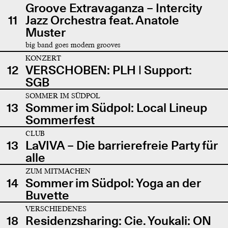
Groove Extravaganza – Intercity
11
Jazz Orchestra feat. Anatole
Muster
big band goes modern grooves
KONZERT
12
VERSCHOBEN: PLH | Support:
SGB
SOMMER IM SÜDPOL
13
Sommer im Südpol: Local Lineup
Sommerfest
CLUB
13
LaVIVA – Die barrierefreie Party für
alle
ZUM MITMACHEN
14
Sommer im Südpol: Yoga an der
Buvette
VERSCHIEDENES
18
Residenzsharing: Cie. Youkali: ON