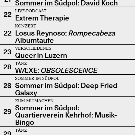
Sommer im Südpol: David Koch
LIVE-PODCAST
22
Extrem Therapie
KONZERT
22
Losus Reynoso:
Rompecabeza
Albumtaufe
VERSCHIEDENES
23
Queer in Luzern
TANZ
28
WÆXE:
OBSOLESCENCE
SOMMER IM SÜDPOL
28
Sommer im Südpol: Deep Fried
Galaxy
ZUM MITMACHEN
Sommer im Südpol:
29
Quartierverein Kehrhof: Musik-
Bingo
TANZ
29