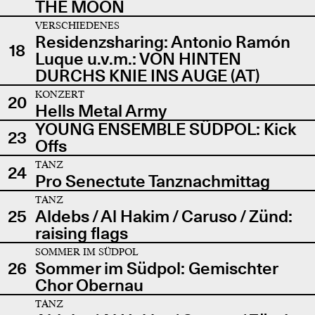
THE MOON
VERSCHIEDENES
Residenzsharing: Antonio Ramón
18
Luque u.v.m.: VON HINTEN
DURCHS KNIE INS AUGE (AT)
KONZERT
20
Hells Metal Army
YOUNG ENSEMBLE SÜDPOL: Kick
23
Offs
TANZ
24
Pro Senectute Tanznachmittag
TANZ
25
Aldebs / Al Hakim / Caruso / Zünd:
raising flags
SOMMER IM SÜDPOL
26
Sommer im Südpol: Gemischter
Chor Obernau
TANZ