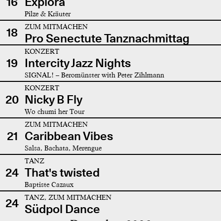
16
Explora
Pilze & Kräuter
ZUM MITMACHEN
18
Pro Senectute Tanznachmittag
KONZERT
19
Intercity Jazz Nights
SIGNAL! – Beromünster with Peter Zihlmann
KONZERT
20
Nicky B Fly
Wo chumi her Tour
ZUM MITMACHEN
21
Caribbean Vibes
Salsa, Bachata, Merengue
TANZ
24
That's twisted
Baptiste Cazaux
TANZ, ZUM MITMACHEN
24
Südpol Dance