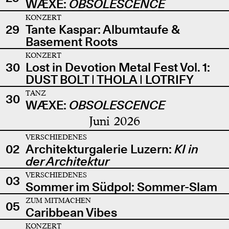
WÆXE:
OBSOLESCENCE
KONZERT
29
Tante Kaspar: Albumtaufe &
Basement Roots
KONZERT
30
Lost in Devotion Metal Fest Vol. 1:
DUST BOLT | THOLA | LOTRIFY
TANZ
30
WÆXE:
OBSOLESCENCE
Juni 2026
VERSCHIEDENES
02
Architekturgalerie Luzern:
KI in
der Architektur
VERSCHIEDENES
03
Sommer im Südpol: Sommer-Slam
ZUM MITMACHEN
05
Caribbean Vibes
KONZERT