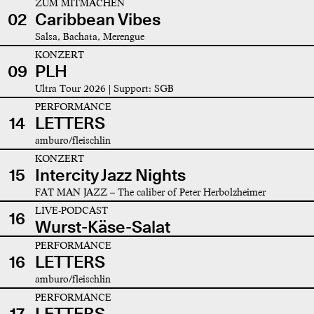
ZUM MITMACHEN
02
Caribbean Vibes
Salsa, Bachata, Merengue
KONZERT
09
PLH
Ultra Tour 2026 | Support: SGB
PERFORMANCE
14
LETTERS
amburo/fleischlin
KONZERT
15
Intercity Jazz Nights
FAT MAN JAZZ – The caliber of Peter Herbolzheimer
LIVE-PODCAST
16
Wurst-Käse-Salat
PERFORMANCE
16
LETTERS
amburo/fleischlin
PERFORMANCE
17
LETTERS