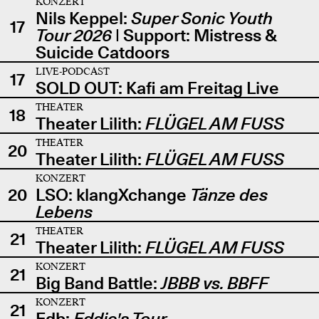
KONZERT
Nils Keppel:
Super Sonic Youth
17
Tour 2026
| Support: Mistress &
Suicide Catdoors
LIVE-PODCAST
17
SOLD OUT: Kafi am Freitag Live
THEATER
18
Theater Lilith:
FLÜGEL AM FUSS
THEATER
20
Theater Lilith:
FLÜGEL AM FUSS
KONZERT
20
LSO: klangXchange
Tänze des
Lebens
THEATER
21
Theater Lilith:
FLÜGEL AM FUSS
KONZERT
21
Big Band Battle:
JBBB vs. BBFF
KONZERT
21
Edb:
Eddie's Tour