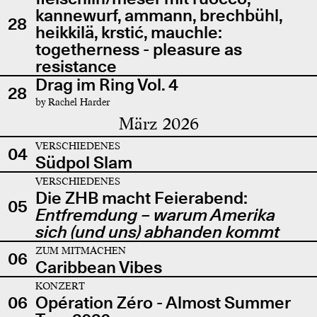
kannewurf, ammann, brechbühl,
28
heikkilä, krstić, mauchle:
togetherness - pleasure as
resistance
Drag im Ring Vol. 4
28
by Rachel Harder
März 2026
VERSCHIEDENES
04
Südpol Slam
VERSCHIEDENES
Die ZHB macht Feierabend:
05
Entfremdung – warum Amerika
sich (und uns) abhanden kommt
ZUM MITMACHEN
06
Caribbean Vibes
KONZERT
06
Opération Zéro - Almost Summer