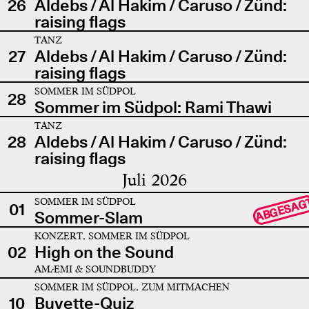
26
Aldebs / Al Hakim / Caruso / Zünd:
raising flags
TANZ
27
Aldebs / Al Hakim / Caruso / Zünd:
raising flags
SOMMER IM SÜDPOL
28
Sommer im Südpol: Rami Thawi
TANZ
28
Aldebs / Al Hakim / Caruso / Zünd:
raising flags
Juli 2026
SOMMER IM SÜDPOL
ABGESAG
01
Sommer-Slam
KONZERT, SOMMER IM SÜDPOL
02
High on the Sound
AMÆMI & SOUNDBUDDY
SOMMER IM SÜDPOL, ZUM MITMACHEN
10
Buvette-Quiz