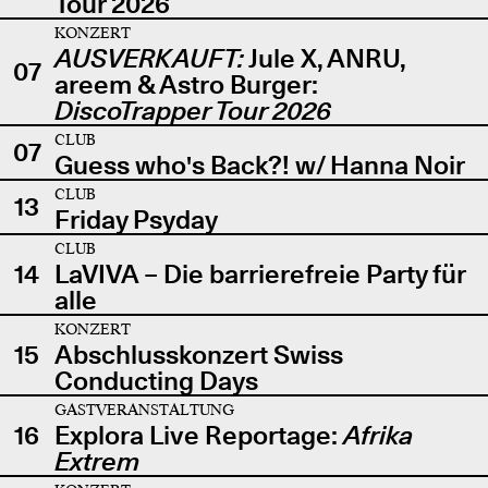
Tour 2026
KONZERT
AUSVERKAUFT:
Jule X, ANRU,
07
areem & Astro Burger:
DiscoTrapper Tour 2026
CLUB
07
Guess who's Back?! w/ Hanna Noir
CLUB
13
Friday Psyday
CLUB
14
LaVIVA – Die barrierefreie Party für
alle
KONZERT
15
Abschlusskonzert Swiss
Conducting Days
GASTVERANSTALTUNG
16
Explora Live Reportage:
Afrika
Extrem