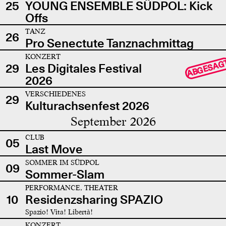
25
YOUNG ENSEMBLE SÜDPOL: Kick
Offs
TANZ
26
Pro Senectute Tanznachmittag
KONZERT
ABGESAG
29
Les Digitales Festival
2026
VERSCHIEDENES
29
Kulturachsenfest 2026
September 2026
CLUB
05
Last Move
SOMMER IM SÜDPOL
09
Sommer-Slam
PERFORMANCE, THEATER
10
Residenzsharing SPAZIO
Spazio! Vita! Libertà!
KONZERT