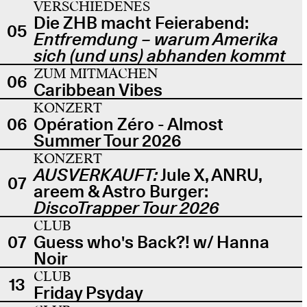
VERSCHIEDENES
Die ZHB macht Feierabend:
05
Entfremdung – warum Amerika
sich (und uns) abhanden kommt
ZUM MITMACHEN
06
Caribbean Vibes
KONZERT
06
Opération Zéro - Almost
Summer Tour 2026
KONZERT
AUSVERKAUFT:
Jule X, ANRU,
07
areem & Astro Burger:
DiscoTrapper Tour 2026
CLUB
07
Guess who's Back?! w/ Hanna
Noir
CLUB
13
Friday Psyday