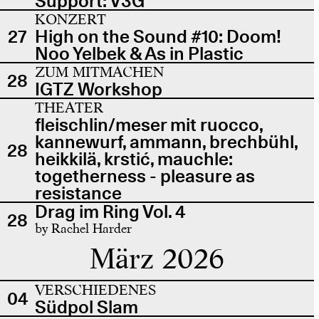
Support: V3G
KONZERT
27
High on the Sound #10: Doom!
Noo Yelbek & As in Plastic
ZUM MITMACHEN
28
IGTZ Workshop
THEATER
fleischlin/meser mit ruocco,
kannewurf, ammann, brechbühl,
28
heikkilä, krstić, mauchle:
togetherness - pleasure as
resistance
Drag im Ring Vol. 4
28
by Rachel Harder
März 2026
VERSCHIEDENES
04
Südpol Slam