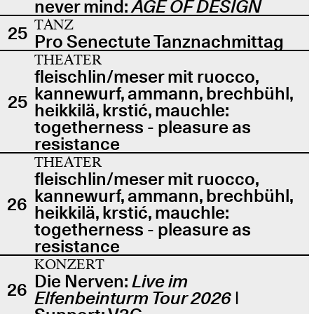
never mind:
AGE OF DESIGN
TANZ
25
Pro Senectute Tanznachmittag
THEATER
fleischlin/meser mit ruocco,
kannewurf, ammann, brechbühl,
25
heikkilä, krstić, mauchle:
togetherness - pleasure as
resistance
THEATER
fleischlin/meser mit ruocco,
kannewurf, ammann, brechbühl,
26
heikkilä, krstić, mauchle:
togetherness - pleasure as
resistance
KONZERT
Die Nerven:
Live im
26
Elfenbeinturm Tour 2026
|