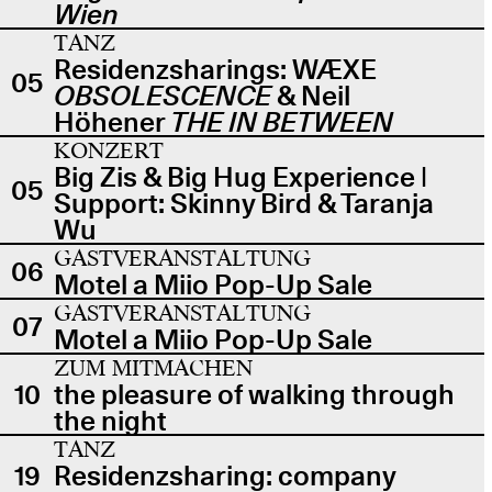
Wien
TANZ
Residenzsharings: WÆXE
05
OBSOLESCENCE
& Neil
Höhener
THE IN BETWEEN
KONZERT
Big Zis & Big Hug Experience |
05
Support: Skinny Bird & Taranja
Wu
GASTVERANSTALTUNG
06
Motel a Miio Pop-Up Sale
GASTVERANSTALTUNG
07
Motel a Miio Pop-Up Sale
ZUM MITMACHEN
10
the pleasure of walking through
the night
TANZ
19
Residenzsharing: company