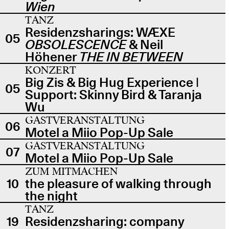
Wien
TANZ
Residenzsharings: WÆXE
05
OBSOLESCENCE
& Neil
Höhener
THE IN BETWEEN
KONZERT
Big Zis & Big Hug Experience |
05
Support: Skinny Bird & Taranja
Wu
GASTVERANSTALTUNG
06
Motel a Miio Pop-Up Sale
GASTVERANSTALTUNG
07
Motel a Miio Pop-Up Sale
ZUM MITMACHEN
10
the pleasure of walking through
the night
TANZ
19
Residenzsharing: company