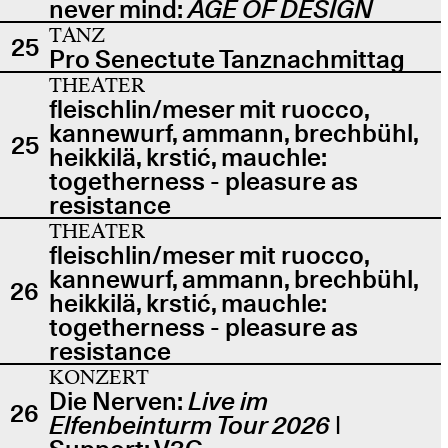
never mind:
AGE OF DESIGN
TANZ
25
Pro Senectute Tanznachmittag
THEATER
fleischlin/meser mit ruocco,
kannewurf, ammann, brechbühl,
25
heikkilä, krstić, mauchle:
togetherness - pleasure as
resistance
THEATER
fleischlin/meser mit ruocco,
kannewurf, ammann, brechbühl,
26
heikkilä, krstić, mauchle:
togetherness - pleasure as
resistance
KONZERT
Die Nerven:
Live im
26
Elfenbeinturm Tour 2026
|