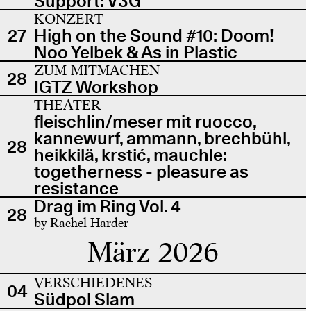
Support: V3G
KONZERT
27
High on the Sound #10: Doom!
Noo Yelbek & As in Plastic
ZUM MITMACHEN
28
IGTZ Workshop
THEATER
fleischlin/meser mit ruocco,
kannewurf, ammann, brechbühl,
28
heikkilä, krstić, mauchle:
togetherness - pleasure as
resistance
Drag im Ring Vol. 4
28
by Rachel Harder
März 2026
VERSCHIEDENES
04
Südpol Slam