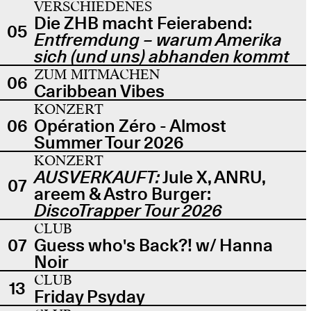
VERSCHIEDENES
Die ZHB macht Feierabend:
05
Entfremdung – warum Amerika
sich (und uns) abhanden kommt
ZUM MITMACHEN
06
Caribbean Vibes
KONZERT
06
Opération Zéro - Almost
Summer Tour 2026
KONZERT
AUSVERKAUFT:
Jule X, ANRU,
07
areem & Astro Burger:
DiscoTrapper Tour 2026
CLUB
07
Guess who's Back?! w/ Hanna
Noir
CLUB
13
Friday Psyday