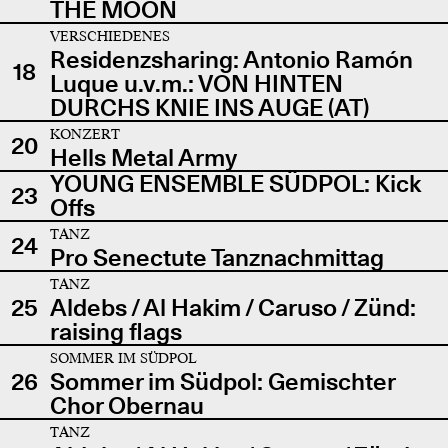
THE MOON
VERSCHIEDENES
Residenzsharing: Antonio Ramón
18
Luque u.v.m.: VON HINTEN
DURCHS KNIE INS AUGE (AT)
KONZERT
20
Hells Metal Army
YOUNG ENSEMBLE SÜDPOL: Kick
23
Offs
TANZ
24
Pro Senectute Tanznachmittag
TANZ
25
Aldebs / Al Hakim / Caruso / Zünd:
raising flags
SOMMER IM SÜDPOL
26
Sommer im Südpol: Gemischter
Chor Obernau
TANZ