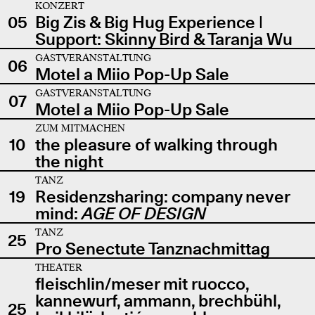
KONZERT
05
Big Zis & Big Hug Experience |
Support: Skinny Bird & Taranja Wu
GASTVERANSTALTUNG
06
Motel a Miio Pop-Up Sale
GASTVERANSTALTUNG
07
Motel a Miio Pop-Up Sale
ZUM MITMACHEN
10
the pleasure of walking through
the night
TANZ
19
Residenzsharing: company never
mind:
AGE OF DESIGN
TANZ
25
Pro Senectute Tanznachmittag
THEATER
fleischlin/meser mit ruocco,
kannewurf, ammann, brechbühl,
25