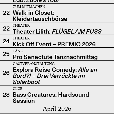
ZUM MITMACHEN
22
Walk-in Closet:
Kleidertauschbörse
THEATER
22
Theater Lilith:
FLÜGEL AM FUSS
THEATER
24
Kick Off Event – PREMIO 2026
TANZ
25
Pro Senectute Tanznachmittag
GASTVERANSTALTUNG
Explora Reise Comedy:
Alle an
26
Bord?! – Drei Verrückte im
Solarboot
CLUB
28
Bass Creatures: Hardsound
Session
April 2026