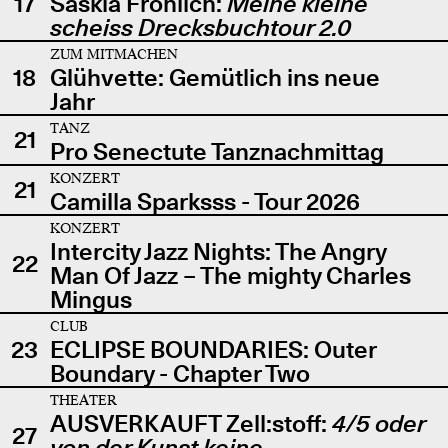
17
Saskia Fröhlich:
Meine kleine
scheiss Drecksbuchtour 2.0
ZUM MITMACHEN
18
Glühvette: Gemütlich ins neue
Jahr
TANZ
21
Pro Senectute Tanznachmittag
KONZERT
21
Camilla Sparksss - Tour 2026
KONZERT
Intercity Jazz Nights: The Angry
22
Man Of Jazz – The mighty Charles
Mingus
CLUB
23
ECLIPSE BOUNDARIES: Outer
Boundary - Chapter Two
THEATER
AUSVERKAUFT Zell:stoff:
4/5 oder
27
von der Kunst keine