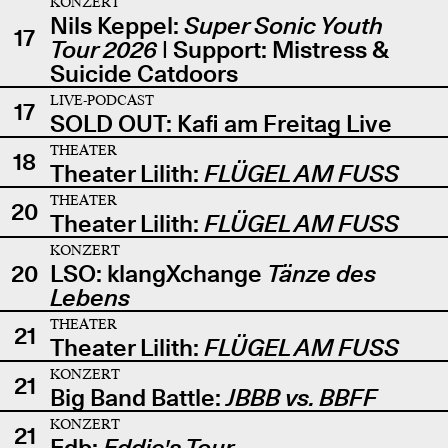
KONZERT
Nils Keppel:
Super Sonic Youth
17
Tour 2026
| Support: Mistress &
Suicide Catdoors
LIVE-PODCAST
17
SOLD OUT: Kafi am Freitag Live
THEATER
18
Theater Lilith:
FLÜGEL AM FUSS
THEATER
20
Theater Lilith:
FLÜGEL AM FUSS
KONZERT
20
LSO: klangXchange
Tänze des
Lebens
THEATER
21
Theater Lilith:
FLÜGEL AM FUSS
KONZERT
21
Big Band Battle:
JBBB vs. BBFF
KONZERT
21
Edb:
Eddie's Tour