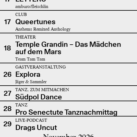
amburo/fleischlin
CLUB
17
Queertunes
Anthems Remixed Anthology
THEATER
Temple Grandin – Das Mädchen
18
auf dem Mars
Team Tam Tam
GASTVERANSTALTUNG
26
Explora
Jäger & Sammler
TANZ, ZUM MITMACHEN
27
Südpol Dance
TANZ
28
Pro Senectute Tanznachmittag
LIVE-PODCAST
29
Drags Uncut
November 2026