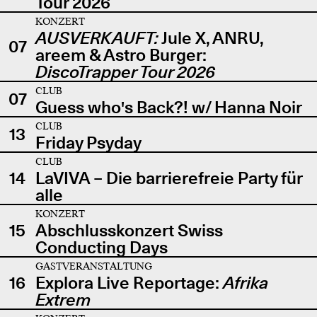
Tour 2026
KONZERT
AUSVERKAUFT:
Jule X, ANRU,
07
areem & Astro Burger:
DiscoTrapper Tour 2026
CLUB
07
Guess who's Back?! w/ Hanna Noir
CLUB
13
Friday Psyday
CLUB
14
LaVIVA – Die barrierefreie Party für
alle
KONZERT
15
Abschlusskonzert Swiss
Conducting Days
GASTVERANSTALTUNG
16
Explora Live Reportage:
Afrika
Extrem