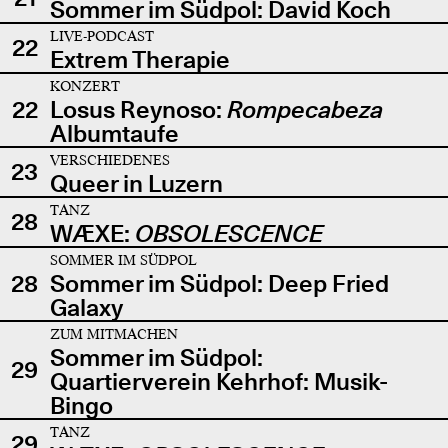
Sommer im Südpol: David Koch
LIVE-PODCAST
22
Extrem Therapie
KONZERT
22
Losus Reynoso:
Rompecabeza
Albumtaufe
VERSCHIEDENES
23
Queer in Luzern
TANZ
28
WÆXE:
OBSOLESCENCE
SOMMER IM SÜDPOL
28
Sommer im Südpol: Deep Fried
Galaxy
ZUM MITMACHEN
Sommer im Südpol:
29
Quartierverein Kehrhof: Musik-
Bingo
TANZ
29