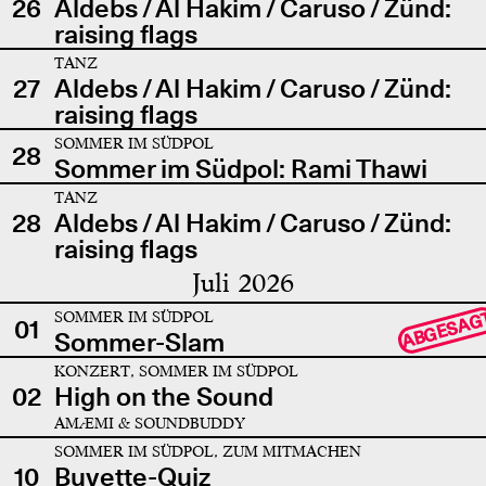
26
Aldebs / Al Hakim / Caruso / Zünd:
raising flags
TANZ
27
Aldebs / Al Hakim / Caruso / Zünd:
raising flags
SOMMER IM SÜDPOL
28
Sommer im Südpol: Rami Thawi
TANZ
28
Aldebs / Al Hakim / Caruso / Zünd:
raising flags
Juli 2026
SOMMER IM SÜDPOL
ABGESAG
01
Sommer-Slam
KONZERT, SOMMER IM SÜDPOL
02
High on the Sound
AMÆMI & SOUNDBUDDY
SOMMER IM SÜDPOL, ZUM MITMACHEN
10
Buvette-Quiz