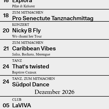
16
Explora
Pilze & Kräuter
ZUM MITMACHEN
18
Pro Senectute Tanznachmittag
KONZERT
20
Nicky B Fly
Wo chumi her Tour
ZUM MITMACHEN
21
Caribbean Vibes
Salsa, Bachata, Merengue
TANZ
24
That's twisted
Baptiste Cazaux
TANZ, ZUM MITMACHEN
24
Südpol Dance
Dezember 2026
CLUB
05
LaVIVA