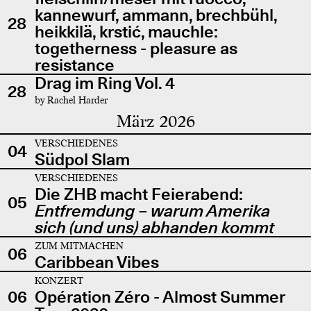
kannewurf, ammann, brechbühl,
28
heikkilä, krstić, mauchle:
togetherness - pleasure as
resistance
Drag im Ring Vol. 4
28
by Rachel Harder
März 2026
VERSCHIEDENES
04
Südpol Slam
VERSCHIEDENES
Die ZHB macht Feierabend:
05
Entfremdung – warum Amerika
sich (und uns) abhanden kommt
ZUM MITMACHEN
06
Caribbean Vibes
KONZERT
06
Opération Zéro - Almost Summer