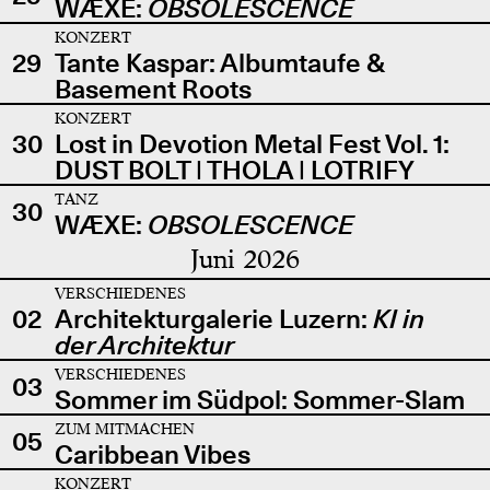
WÆXE:
OBSOLESCENCE
KONZERT
29
Tante Kaspar: Albumtaufe &
Basement Roots
KONZERT
30
Lost in Devotion Metal Fest Vol. 1:
DUST BOLT | THOLA | LOTRIFY
TANZ
30
WÆXE:
OBSOLESCENCE
Juni 2026
VERSCHIEDENES
02
Architekturgalerie Luzern:
KI in
der Architektur
VERSCHIEDENES
03
Sommer im Südpol: Sommer-Slam
ZUM MITMACHEN
05
Caribbean Vibes
KONZERT