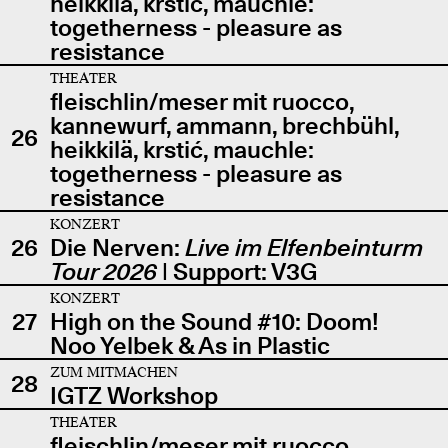
heikkilä, krstić, mauchle:
togetherness - pleasure as
resistance
THEATER
fleischlin/meser mit ruocco,
kannewurf, ammann, brechbühl,
26
heikkilä, krstić, mauchle:
togetherness - pleasure as
resistance
KONZERT
26
Die Nerven:
Live im Elfenbeinturm
Tour 2026
| Support: V3G
KONZERT
27
High on the Sound #10: Doom!
Noo Yelbek & As in Plastic
ZUM MITMACHEN
28
IGTZ Workshop
THEATER
fleischlin/meser mit ruocco,