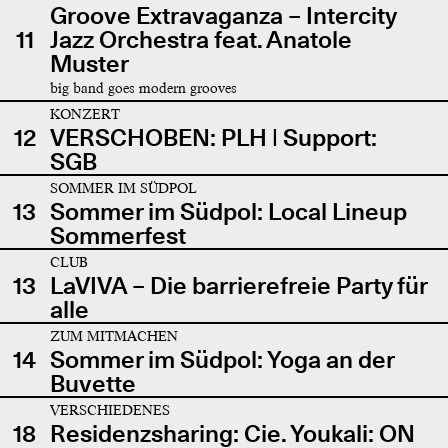
Groove Extravaganza – Intercity
11
Jazz Orchestra feat. Anatole
Muster
big band goes modern grooves
KONZERT
12
VERSCHOBEN: PLH | Support:
SGB
SOMMER IM SÜDPOL
13
Sommer im Südpol: Local Lineup
Sommerfest
CLUB
13
LaVIVA – Die barrierefreie Party für
alle
ZUM MITMACHEN
14
Sommer im Südpol: Yoga an der
Buvette
VERSCHIEDENES
18
Residenzsharing: Cie. Youkali: ON