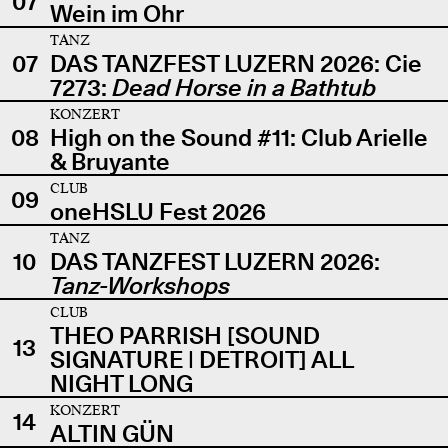
07
Wein im Ohr
TANZ
07
DAS TANZFEST LUZERN 2026: Cie
7273:
Dead Horse in a Bathtub
KONZERT
08
High on the Sound #11: Club Arielle
& Bruyante
CLUB
09
oneHSLU Fest 2026
TANZ
10
DAS TANZFEST LUZERN 2026:
Tanz-Workshops
CLUB
THEO PARRISH [SOUND
13
SIGNATURE | DETROIT] ALL
NIGHT LONG
KONZERT
14
ALTIN GÜN