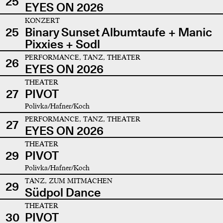
25
EYES ON 2026
KONZERT
25
Binary Sunset Albumtaufe + Manic
Pixxies + Sodl
PERFORMANCE, TANZ, THEATER
26
EYES ON 2026
THEATER
27
PIVOT
Polivka/Hafner/Koch
PERFORMANCE, TANZ, THEATER
27
EYES ON 2026
THEATER
29
PIVOT
Polivka/Hafner/Koch
TANZ, ZUM MITMACHEN
29
Südpol Dance
THEATER
30
PIVOT