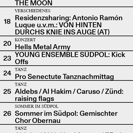
THE MOON
VERSCHIEDENES
Residenzsharing: Antonio Ramón
18
Luque u.v.m.: VON HINTEN
DURCHS KNIE INS AUGE (AT)
KONZERT
20
Hells Metal Army
YOUNG ENSEMBLE SÜDPOL: Kick
23
Offs
TANZ
24
Pro Senectute Tanznachmittag
TANZ
25
Aldebs / Al Hakim / Caruso / Zünd:
raising flags
SOMMER IM SÜDPOL
26
Sommer im Südpol: Gemischter
Chor Obernau
TANZ