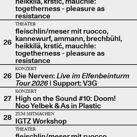
heikkilä, krstić, mauchle:
togetherness - pleasure as
resistance
THEATER
fleischlin/meser mit ruocco,
kannewurf, ammann, brechbühl,
26
heikkilä, krstić, mauchle:
togetherness - pleasure as
resistance
KONZERT
26
Die Nerven:
Live im Elfenbeinturm
Tour 2026
| Support: V3G
KONZERT
27
High on the Sound #10: Doom!
Noo Yelbek & As in Plastic
ZUM MITMACHEN
28
IGTZ Workshop
THEATER
fleischlin/meser mit ruocco,