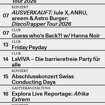
Tour 2026
KONZERT
AUSVERKAUFT:
Jule X, ANRU,
07
areem & Astro Burger:
DiscoTrapper Tour 2026
CLUB
07
Guess who's Back?! w/ Hanna Noir
CLUB
13
Friday Psyday
CLUB
14
LaVIVA – Die barrierefreie Party für
alle
KONZERT
15
Abschlusskonzert Swiss
Conducting Days
GASTVERANSTALTUNG
16
Explora Live Reportage:
Afrika
Extrem