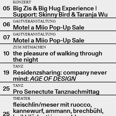
KONZERT
05
Big Zis & Big Hug Experience |
Support: Skinny Bird & Taranja Wu
GASTVERANSTALTUNG
06
Motel a Miio Pop-Up Sale
GASTVERANSTALTUNG
07
Motel a Miio Pop-Up Sale
ZUM MITMACHEN
10
the pleasure of walking through
the night
TANZ
19
Residenzsharing: company never
mind:
AGE OF DESIGN
TANZ
25
Pro Senectute Tanznachmittag
THEATER
fleischlin/meser mit ruocco,
kannewurf, ammann, brechbühl,
25