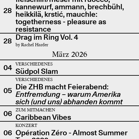
kannewurf, ammann, brechbühl,
28
heikkilä, krstić, mauchle:
togetherness - pleasure as
resistance
Drag im Ring Vol. 4
28
by Rachel Harder
März 2026
VERSCHIEDENES
04
Südpol Slam
VERSCHIEDENES
Die ZHB macht Feierabend:
05
Entfremdung – warum Amerika
sich (und uns) abhanden kommt
ZUM MITMACHEN
06
Caribbean Vibes
KONZERT
06
Opération Zéro - Almost Summer