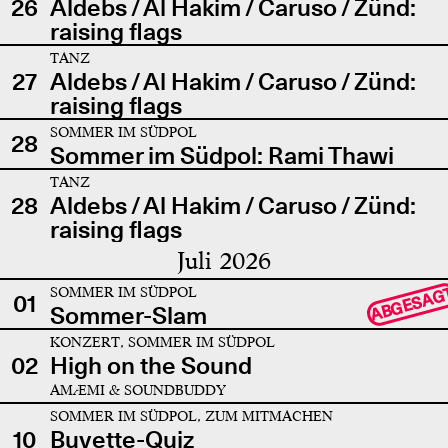
26
Aldebs / Al Hakim / Caruso / Zünd:
raising flags
TANZ
27
Aldebs / Al Hakim / Caruso / Zünd:
raising flags
SOMMER IM SÜDPOL
28
Sommer im Südpol: Rami Thawi
TANZ
28
Aldebs / Al Hakim / Caruso / Zünd:
raising flags
Juli 2026
SOMMER IM SÜDPOL
ABGESAG
01
Sommer-Slam
KONZERT, SOMMER IM SÜDPOL
02
High on the Sound
AMÆMI & SOUNDBUDDY
SOMMER IM SÜDPOL, ZUM MITMACHEN
10
Buvette-Quiz