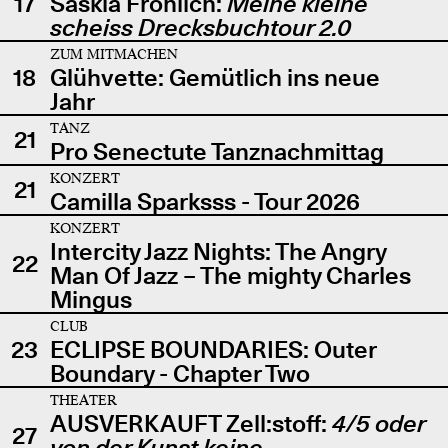
17
Saskia Fröhlich:
Meine kleine
scheiss Drecksbuchtour 2.0
ZUM MITMACHEN
18
Glühvette: Gemütlich ins neue
Jahr
TANZ
21
Pro Senectute Tanznachmittag
KONZERT
21
Camilla Sparksss - Tour 2026
KONZERT
Intercity Jazz Nights: The Angry
22
Man Of Jazz – The mighty Charles
Mingus
CLUB
23
ECLIPSE BOUNDARIES: Outer
Boundary - Chapter Two
THEATER
AUSVERKAUFT Zell:stoff:
4/5 oder
27
von der Kunst keine