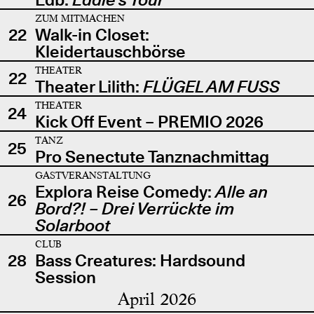
ZUM MITMACHEN
22
Walk-in Closet:
Kleidertauschbörse
THEATER
22
Theater Lilith:
FLÜGEL AM FUSS
THEATER
24
Kick Off Event – PREMIO 2026
TANZ
25
Pro Senectute Tanznachmittag
GASTVERANSTALTUNG
Explora Reise Comedy:
Alle an
26
Bord?! – Drei Verrückte im
Solarboot
CLUB
28
Bass Creatures: Hardsound
Session
April 2026