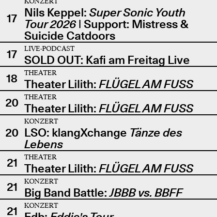
KONZERT
Nils Keppel:
Super Sonic Youth
17
Tour 2026
| Support: Mistress &
Suicide Catdoors
LIVE-PODCAST
17
SOLD OUT: Kafi am Freitag Live
THEATER
18
Theater Lilith:
FLÜGEL AM FUSS
THEATER
20
Theater Lilith:
FLÜGEL AM FUSS
KONZERT
20
LSO: klangXchange
Tänze des
Lebens
THEATER
21
Theater Lilith:
FLÜGEL AM FUSS
KONZERT
21
Big Band Battle:
JBBB vs. BBFF
KONZERT
21
Edb:
Eddie's Tour