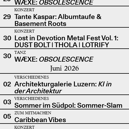
WÆXE:
OBSOLESCENCE
KONZERT
29
Tante Kaspar: Albumtaufe &
Basement Roots
KONZERT
30
Lost in Devotion Metal Fest Vol. 1:
DUST BOLT | THOLA | LOTRIFY
TANZ
30
WÆXE:
OBSOLESCENCE
Juni 2026
VERSCHIEDENES
02
Architekturgalerie Luzern:
KI in
der Architektur
VERSCHIEDENES
03
Sommer im Südpol: Sommer-Slam
ZUM MITMACHEN
05
Caribbean Vibes
KONZERT