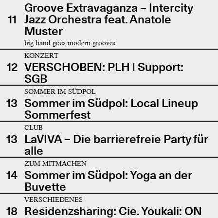
Groove Extravaganza – Intercity
11
Jazz Orchestra feat. Anatole
Muster
big band goes modern grooves
KONZERT
12
VERSCHOBEN: PLH | Support:
SGB
SOMMER IM SÜDPOL
13
Sommer im Südpol: Local Lineup
Sommerfest
CLUB
13
LaVIVA – Die barrierefreie Party für
alle
ZUM MITMACHEN
14
Sommer im Südpol: Yoga an der
Buvette
VERSCHIEDENES
18
Residenzsharing: Cie. Youkali: ON