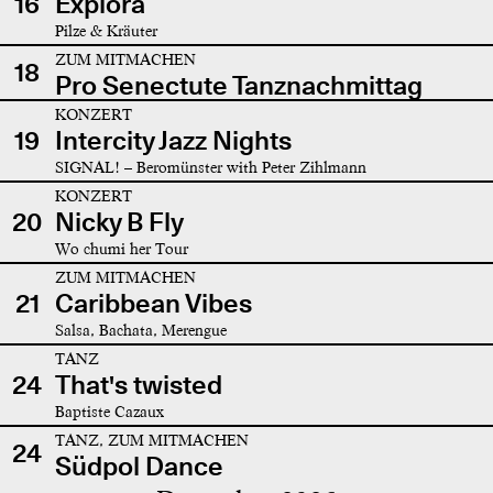
16
Explora
Pilze & Kräuter
ZUM MITMACHEN
18
Pro Senectute Tanznachmittag
KONZERT
19
Intercity Jazz Nights
SIGNAL! – Beromünster with Peter Zihlmann
KONZERT
20
Nicky B Fly
Wo chumi her Tour
ZUM MITMACHEN
21
Caribbean Vibes
Salsa, Bachata, Merengue
TANZ
24
That's twisted
Baptiste Cazaux
TANZ, ZUM MITMACHEN
24
Südpol Dance