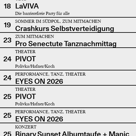
18
LaVIVA
Die barrierefreie Party für alle
SOMMER IM SÜDPOL, ZUM MITMACHEN
19
Crashkurs Selbstverteidigung
ZUM MITMACHEN
23
Pro Senectute Tanznachmittag
THEATER
24
PIVOT
Polivka/Hafner/Koch
PERFORMANCE, TANZ, THEATER
24
EYES ON 2026
THEATER
25
PIVOT
Polivka/Hafner/Koch
PERFORMANCE, TANZ, THEATER
25
EYES ON 2026
KONZERT
25
Binary Sunset Albumtaufe + Manic