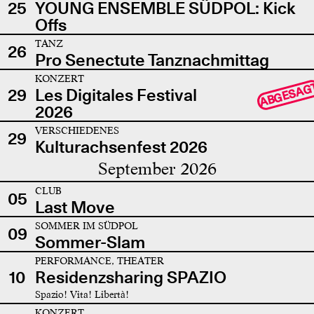
25
YOUNG ENSEMBLE SÜDPOL: Kick
Offs
TANZ
26
Pro Senectute Tanznachmittag
KONZERT
ABGESAG
29
Les Digitales Festival
2026
VERSCHIEDENES
29
Kulturachsenfest 2026
September 2026
CLUB
05
Last Move
SOMMER IM SÜDPOL
09
Sommer-Slam
PERFORMANCE, THEATER
10
Residenzsharing SPAZIO
Spazio! Vita! Libertà!
KONZERT