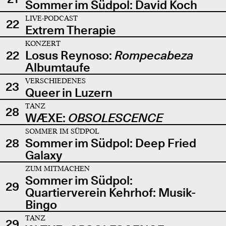
Sommer im Südpol: David Koch
LIVE-PODCAST
22
Extrem Therapie
KONZERT
22
Losus Reynoso:
Rompecabeza
Albumtaufe
VERSCHIEDENES
23
Queer in Luzern
TANZ
28
WÆXE:
OBSOLESCENCE
SOMMER IM SÜDPOL
28
Sommer im Südpol: Deep Fried
Galaxy
ZUM MITMACHEN
Sommer im Südpol:
29
Quartierverein Kehrhof: Musik-
Bingo
TANZ
29