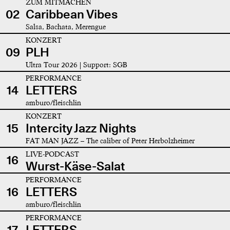
ZUM MITMACHEN
02
Caribbean Vibes
Salsa, Bachata, Merengue
KONZERT
09
PLH
Ultra Tour 2026 | Support: SGB
PERFORMANCE
14
LETTERS
amburo/fleischlin
KONZERT
15
Intercity Jazz Nights
FAT MAN JAZZ – The caliber of Peter Herbolzheimer
LIVE-PODCAST
16
Wurst-Käse-Salat
PERFORMANCE
16
LETTERS
amburo/fleischlin
PERFORMANCE
17
LETTERS