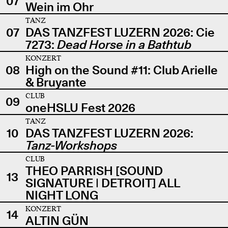
07
Wein im Ohr
TANZ
07
DAS TANZFEST LUZERN 2026: Cie
7273:
Dead Horse in a Bathtub
KONZERT
08
High on the Sound #11: Club Arielle
& Bruyante
CLUB
09
oneHSLU Fest 2026
TANZ
10
DAS TANZFEST LUZERN 2026:
Tanz-Workshops
CLUB
THEO PARRISH [SOUND
13
SIGNATURE | DETROIT] ALL
NIGHT LONG
KONZERT
14
ALTIN GÜN