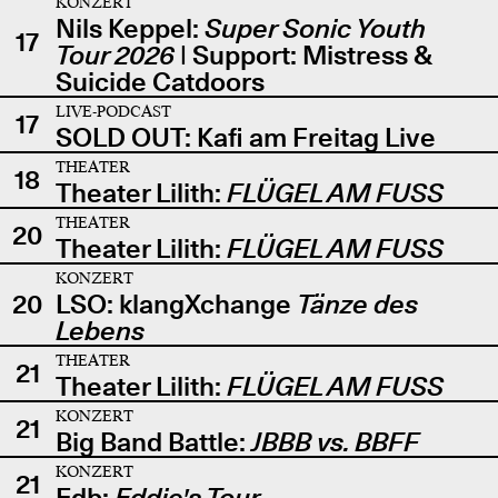
KONZERT
Nils Keppel:
Super Sonic Youth
17
Tour 2026
| Support: Mistress &
Suicide Catdoors
LIVE-PODCAST
17
SOLD OUT: Kafi am Freitag Live
THEATER
18
Theater Lilith:
FLÜGEL AM FUSS
THEATER
20
Theater Lilith:
FLÜGEL AM FUSS
KONZERT
20
LSO: klangXchange
Tänze des
Lebens
THEATER
21
Theater Lilith:
FLÜGEL AM FUSS
KONZERT
21
Big Band Battle:
JBBB vs. BBFF
KONZERT
21
Edb:
Eddie's Tour