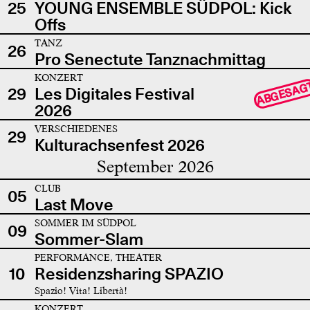
25
YOUNG ENSEMBLE SÜDPOL: Kick
Offs
TANZ
26
Pro Senectute Tanznachmittag
KONZERT
ABGESAG
29
Les Digitales Festival
2026
VERSCHIEDENES
29
Kulturachsenfest 2026
September 2026
CLUB
05
Last Move
SOMMER IM SÜDPOL
09
Sommer-Slam
PERFORMANCE, THEATER
10
Residenzsharing SPAZIO
Spazio! Vita! Libertà!
KONZERT