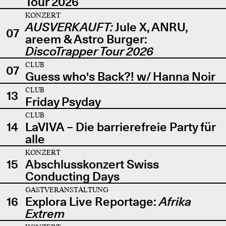
Tour 2026
KONZERT
AUSVERKAUFT:
Jule X, ANRU,
07
areem & Astro Burger:
DiscoTrapper Tour 2026
CLUB
07
Guess who's Back?! w/ Hanna Noir
CLUB
13
Friday Psyday
CLUB
14
LaVIVA – Die barrierefreie Party für
alle
KONZERT
15
Abschlusskonzert Swiss
Conducting Days
GASTVERANSTALTUNG
16
Explora Live Reportage:
Afrika
Extrem