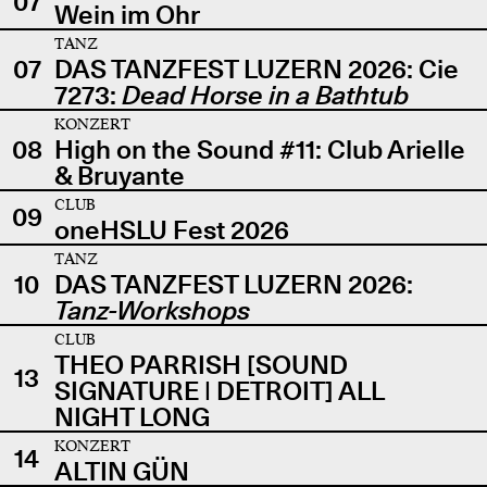
07
Wein im Ohr
TANZ
07
DAS TANZFEST LUZERN 2026: Cie
7273:
Dead Horse in a Bathtub
KONZERT
08
High on the Sound #11: Club Arielle
& Bruyante
CLUB
09
oneHSLU Fest 2026
TANZ
10
DAS TANZFEST LUZERN 2026:
Tanz-Workshops
CLUB
THEO PARRISH [SOUND
13
SIGNATURE | DETROIT] ALL
NIGHT LONG
KONZERT
14
ALTIN GÜN