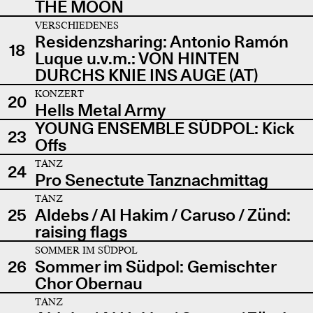
THE MOON
VERSCHIEDENES
Residenzsharing: Antonio Ramón
18
Luque u.v.m.: VON HINTEN
DURCHS KNIE INS AUGE (AT)
KONZERT
20
Hells Metal Army
YOUNG ENSEMBLE SÜDPOL: Kick
23
Offs
TANZ
24
Pro Senectute Tanznachmittag
TANZ
25
Aldebs / Al Hakim / Caruso / Zünd:
raising flags
SOMMER IM SÜDPOL
26
Sommer im Südpol: Gemischter
Chor Obernau
TANZ