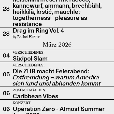
kannewurf, ammann, brechbühl,
28
heikkilä, krstić, mauchle:
togetherness - pleasure as
resistance
Drag im Ring Vol. 4
28
by Rachel Harder
März 2026
VERSCHIEDENES
04
Südpol Slam
VERSCHIEDENES
Die ZHB macht Feierabend:
05
Entfremdung – warum Amerika
sich (und uns) abhanden kommt
ZUM MITMACHEN
06
Caribbean Vibes
KONZERT
06
Opération Zéro - Almost Summer