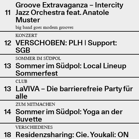
Groove Extravaganza – Intercity
11
Jazz Orchestra feat. Anatole
Muster
big band goes modern grooves
KONZERT
12
VERSCHOBEN: PLH | Support:
SGB
SOMMER IM SÜDPOL
13
Sommer im Südpol: Local Lineup
Sommerfest
CLUB
13
LaVIVA – Die barrierefreie Party für
alle
ZUM MITMACHEN
14
Sommer im Südpol: Yoga an der
Buvette
VERSCHIEDENES
18
Residenzsharing: Cie. Youkali: ON