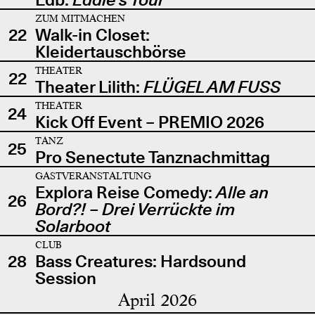
ZUM MITMACHEN
22
Walk-in Closet:
Kleidertauschbörse
THEATER
22
Theater Lilith:
FLÜGEL AM FUSS
THEATER
24
Kick Off Event – PREMIO 2026
TANZ
25
Pro Senectute Tanznachmittag
GASTVERANSTALTUNG
Explora Reise Comedy:
Alle an
26
Bord?! – Drei Verrückte im
Solarboot
CLUB
28
Bass Creatures: Hardsound
Session
April 2026