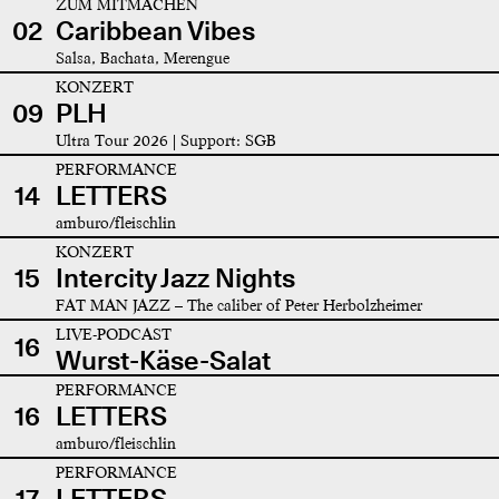
ZUM MITMACHEN
02
Caribbean Vibes
Salsa, Bachata, Merengue
KONZERT
09
PLH
Ultra Tour 2026 | Support: SGB
PERFORMANCE
14
LETTERS
amburo/fleischlin
KONZERT
15
Intercity Jazz Nights
FAT MAN JAZZ – The caliber of Peter Herbolzheimer
LIVE-PODCAST
16
Wurst-Käse-Salat
PERFORMANCE
16
LETTERS
amburo/fleischlin
PERFORMANCE
17
LETTERS