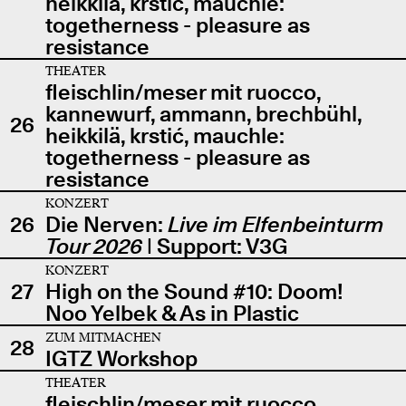
heikkilä, krstić, mauchle:
togetherness - pleasure as
resistance
THEATER
fleischlin/meser mit ruocco,
kannewurf, ammann, brechbühl,
26
heikkilä, krstić, mauchle:
togetherness - pleasure as
resistance
KONZERT
26
Die Nerven:
Live im Elfenbeinturm
Tour 2026
| Support: V3G
KONZERT
27
High on the Sound #10: Doom!
Noo Yelbek & As in Plastic
ZUM MITMACHEN
28
IGTZ Workshop
THEATER
fleischlin/meser mit ruocco,