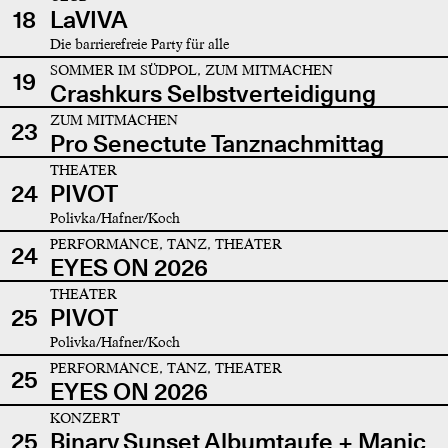
18
LaVIVA
Die barrierefreie Party für alle
SOMMER IM SÜDPOL, ZUM MITMACHEN
19
Crashkurs Selbstverteidigung
ZUM MITMACHEN
23
Pro Senectute Tanznachmittag
THEATER
24
PIVOT
Polivka/Hafner/Koch
PERFORMANCE, TANZ, THEATER
24
EYES ON 2026
THEATER
25
PIVOT
Polivka/Hafner/Koch
PERFORMANCE, TANZ, THEATER
25
EYES ON 2026
KONZERT
25
Binary Sunset Albumtaufe + Manic