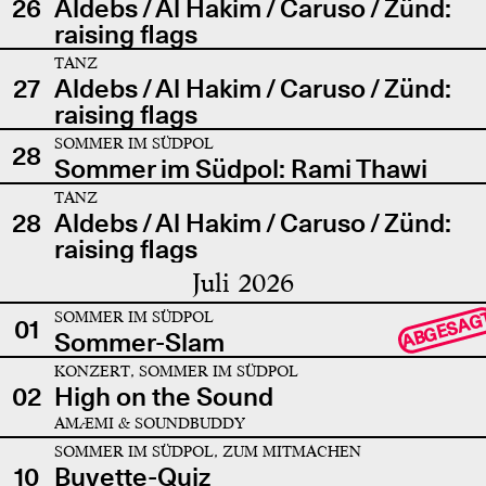
26
Aldebs / Al Hakim / Caruso / Zünd:
raising flags
TANZ
27
Aldebs / Al Hakim / Caruso / Zünd:
raising flags
SOMMER IM SÜDPOL
28
Sommer im Südpol: Rami Thawi
TANZ
28
Aldebs / Al Hakim / Caruso / Zünd:
raising flags
Juli 2026
SOMMER IM SÜDPOL
ABGESAG
01
Sommer-Slam
KONZERT, SOMMER IM SÜDPOL
02
High on the Sound
AMÆMI & SOUNDBUDDY
SOMMER IM SÜDPOL, ZUM MITMACHEN
10
Buvette-Quiz