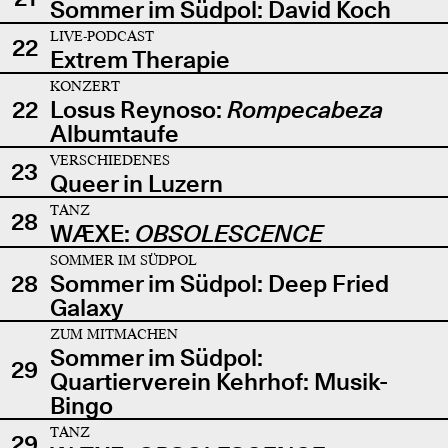
Sommer im Südpol: David Koch
LIVE-PODCAST
22
Extrem Therapie
KONZERT
22
Losus Reynoso:
Rompecabeza
Albumtaufe
VERSCHIEDENES
23
Queer in Luzern
TANZ
28
WÆXE:
OBSOLESCENCE
SOMMER IM SÜDPOL
28
Sommer im Südpol: Deep Fried
Galaxy
ZUM MITMACHEN
Sommer im Südpol:
29
Quartierverein Kehrhof: Musik-
Bingo
TANZ
29