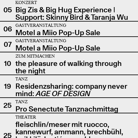
KONZERT
05
Big Zis & Big Hug Experience |
Support: Skinny Bird & Taranja Wu
GASTVERANSTALTUNG
06
Motel a Miio Pop-Up Sale
GASTVERANSTALTUNG
07
Motel a Miio Pop-Up Sale
ZUM MITMACHEN
10
the pleasure of walking through
the night
TANZ
19
Residenzsharing: company never
mind:
AGE OF DESIGN
TANZ
25
Pro Senectute Tanznachmittag
THEATER
fleischlin/meser mit ruocco,
kannewurf, ammann, brechbühl,
25