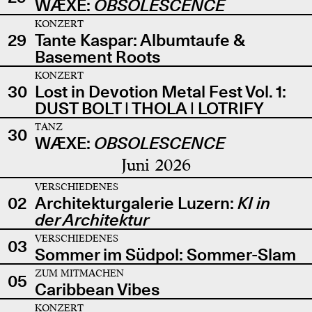
WÆXE:
OBSOLESCENCE
KONZERT
29
Tante Kaspar: Albumtaufe &
Basement Roots
KONZERT
30
Lost in Devotion Metal Fest Vol. 1:
DUST BOLT | THOLA | LOTRIFY
TANZ
30
WÆXE:
OBSOLESCENCE
Juni 2026
VERSCHIEDENES
02
Architekturgalerie Luzern:
KI in
der Architektur
VERSCHIEDENES
03
Sommer im Südpol: Sommer-Slam
ZUM MITMACHEN
05
Caribbean Vibes
KONZERT