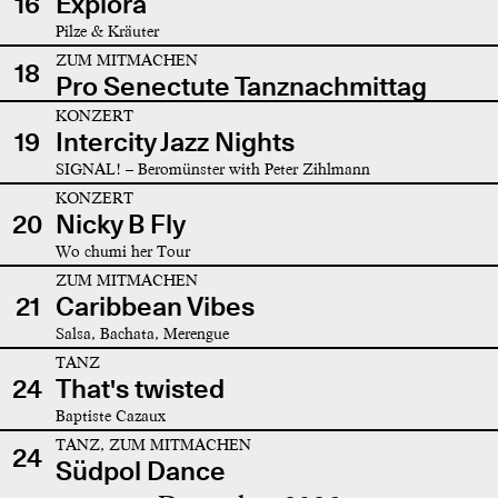
16
Explora
Pilze & Kräuter
ZUM MITMACHEN
18
Pro Senectute Tanznachmittag
KONZERT
19
Intercity Jazz Nights
SIGNAL! – Beromünster with Peter Zihlmann
KONZERT
20
Nicky B Fly
Wo chumi her Tour
ZUM MITMACHEN
21
Caribbean Vibes
Salsa, Bachata, Merengue
TANZ
24
That's twisted
Baptiste Cazaux
TANZ, ZUM MITMACHEN
24
Südpol Dance