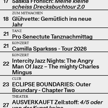
17
Saskia Fröhlich:
Meine kleine
scheiss Drecksbuchtour 2.0
ZUM MITMACHEN
18
Glühvette: Gemütlich ins neue
Jahr
TANZ
21
Pro Senectute Tanznachmittag
KONZERT
21
Camilla Sparksss - Tour 2026
KONZERT
Intercity Jazz Nights: The Angry
22
Man Of Jazz – The mighty Charles
Mingus
CLUB
23
ECLIPSE BOUNDARIES: Outer
Boundary - Chapter Two
THEATER
AUSVERKAUFT Zell:stoff:
4/5 oder
27
von der Kunst keine