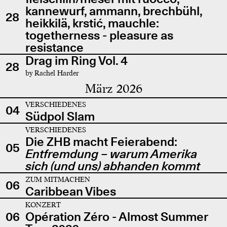
kannewurf, ammann, brechbühl,
28
heikkilä, krstić, mauchle:
togetherness - pleasure as
resistance
Drag im Ring Vol. 4
28
by Rachel Harder
März 2026
VERSCHIEDENES
04
Südpol Slam
VERSCHIEDENES
Die ZHB macht Feierabend:
05
Entfremdung – warum Amerika
sich (und uns) abhanden kommt
ZUM MITMACHEN
06
Caribbean Vibes
KONZERT
06
Opération Zéro - Almost Summer