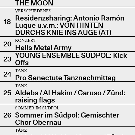
THE MOON
VERSCHIEDENES
Residenzsharing: Antonio Ramón
18
Luque u.v.m.: VON HINTEN
DURCHS KNIE INS AUGE (AT)
KONZERT
20
Hells Metal Army
YOUNG ENSEMBLE SÜDPOL: Kick
23
Offs
TANZ
24
Pro Senectute Tanznachmittag
TANZ
25
Aldebs / Al Hakim / Caruso / Zünd:
raising flags
SOMMER IM SÜDPOL
26
Sommer im Südpol: Gemischter
Chor Obernau
TANZ