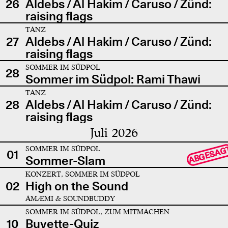
26
Aldebs / Al Hakim / Caruso / Zünd:
raising flags
TANZ
27
Aldebs / Al Hakim / Caruso / Zünd:
raising flags
SOMMER IM SÜDPOL
28
Sommer im Südpol: Rami Thawi
TANZ
28
Aldebs / Al Hakim / Caruso / Zünd:
raising flags
Juli 2026
SOMMER IM SÜDPOL
ABGESAG
01
Sommer-Slam
KONZERT, SOMMER IM SÜDPOL
02
High on the Sound
AMÆMI & SOUNDBUDDY
SOMMER IM SÜDPOL, ZUM MITMACHEN
10
Buvette-Quiz