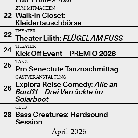
ZUM MITMACHEN
22
Walk-in Closet:
Kleidertauschbörse
THEATER
22
Theater Lilith:
FLÜGEL AM FUSS
THEATER
24
Kick Off Event – PREMIO 2026
TANZ
25
Pro Senectute Tanznachmittag
GASTVERANSTALTUNG
Explora Reise Comedy:
Alle an
26
Bord?! – Drei Verrückte im
Solarboot
CLUB
28
Bass Creatures: Hardsound
Session
April 2026