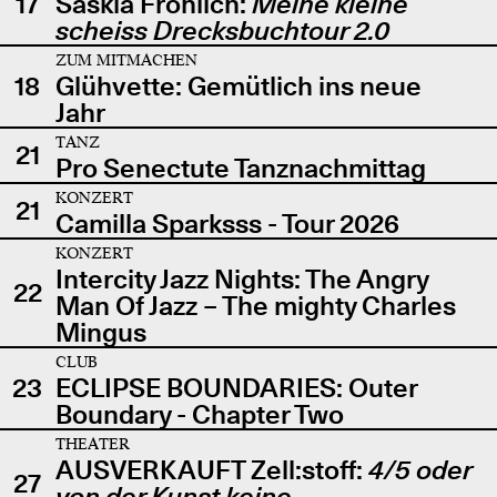
17
Saskia Fröhlich:
Meine kleine
scheiss Drecksbuchtour 2.0
ZUM MITMACHEN
18
Glühvette: Gemütlich ins neue
Jahr
TANZ
21
Pro Senectute Tanznachmittag
KONZERT
21
Camilla Sparksss - Tour 2026
KONZERT
Intercity Jazz Nights: The Angry
22
Man Of Jazz – The mighty Charles
Mingus
CLUB
23
ECLIPSE BOUNDARIES: Outer
Boundary - Chapter Two
THEATER
AUSVERKAUFT Zell:stoff:
4/5 oder
27
von der Kunst keine