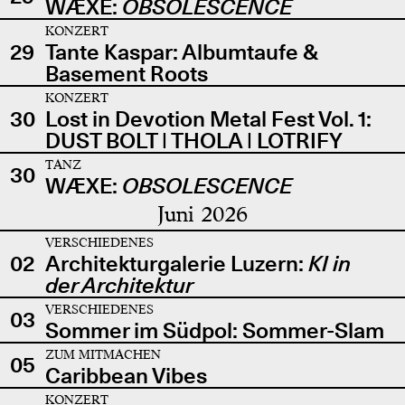
WÆXE:
OBSOLESCENCE
KONZERT
29
Tante Kaspar: Albumtaufe &
Basement Roots
KONZERT
30
Lost in Devotion Metal Fest Vol. 1:
DUST BOLT | THOLA | LOTRIFY
TANZ
30
WÆXE:
OBSOLESCENCE
Juni 2026
VERSCHIEDENES
02
Architekturgalerie Luzern:
KI in
der Architektur
VERSCHIEDENES
03
Sommer im Südpol: Sommer-Slam
ZUM MITMACHEN
05
Caribbean Vibes
KONZERT