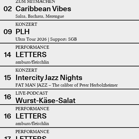
ZUM MITMACHEN
02
Caribbean Vibes
Salsa, Bachata, Merengue
KONZERT
09
PLH
Ultra Tour 2026 | Support: SGB
PERFORMANCE
14
LETTERS
amburo/fleischlin
KONZERT
15
Intercity Jazz Nights
FAT MAN JAZZ – The caliber of Peter Herbolzheimer
LIVE-PODCAST
16
Wurst-Käse-Salat
PERFORMANCE
16
LETTERS
amburo/fleischlin
PERFORMANCE
17
LETTERS