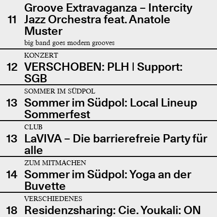
Groove Extravaganza – Intercity
11
Jazz Orchestra feat. Anatole
Muster
big band goes modern grooves
KONZERT
12
VERSCHOBEN: PLH | Support:
SGB
SOMMER IM SÜDPOL
13
Sommer im Südpol: Local Lineup
Sommerfest
CLUB
13
LaVIVA – Die barrierefreie Party für
alle
ZUM MITMACHEN
14
Sommer im Südpol: Yoga an der
Buvette
VERSCHIEDENES
18
Residenzsharing: Cie. Youkali: ON