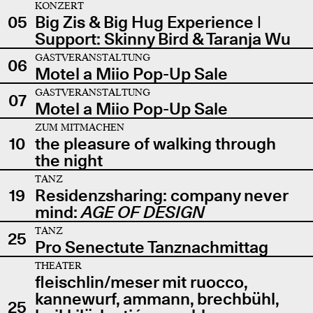
KONZERT
05
Big Zis & Big Hug Experience |
Support: Skinny Bird & Taranja Wu
GASTVERANSTALTUNG
06
Motel a Miio Pop-Up Sale
GASTVERANSTALTUNG
07
Motel a Miio Pop-Up Sale
ZUM MITMACHEN
10
the pleasure of walking through
the night
TANZ
19
Residenzsharing: company never
mind:
AGE OF DESIGN
TANZ
25
Pro Senectute Tanznachmittag
THEATER
fleischlin/meser mit ruocco,
kannewurf, ammann, brechbühl,
25