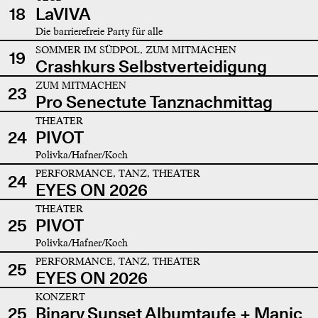
18
LaVIVA
Die barrierefreie Party für alle
SOMMER IM SÜDPOL, ZUM MITMACHEN
19
Crashkurs Selbstverteidigung
ZUM MITMACHEN
23
Pro Senectute Tanznachmittag
THEATER
24
PIVOT
Polivka/Hafner/Koch
PERFORMANCE, TANZ, THEATER
24
EYES ON 2026
THEATER
25
PIVOT
Polivka/Hafner/Koch
PERFORMANCE, TANZ, THEATER
25
EYES ON 2026
KONZERT
25
Binary Sunset Albumtaufe + Manic