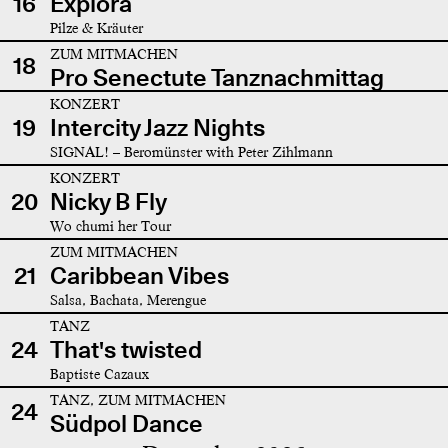
16
Explora
Pilze & Kräuter
ZUM MITMACHEN
18
Pro Senectute Tanznachmittag
KONZERT
19
Intercity Jazz Nights
SIGNAL! – Beromünster with Peter Zihlmann
KONZERT
20
Nicky B Fly
Wo chumi her Tour
ZUM MITMACHEN
21
Caribbean Vibes
Salsa, Bachata, Merengue
TANZ
24
That's twisted
Baptiste Cazaux
TANZ, ZUM MITMACHEN
24
Südpol Dance