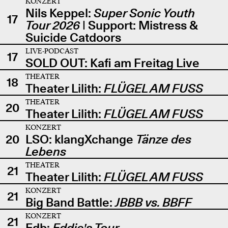
KONZERT
Nils Keppel:
Super Sonic Youth
17
Tour 2026
| Support: Mistress &
Suicide Catdoors
LIVE-PODCAST
17
SOLD OUT: Kafi am Freitag Live
THEATER
18
Theater Lilith:
FLÜGEL AM FUSS
THEATER
20
Theater Lilith:
FLÜGEL AM FUSS
KONZERT
20
LSO: klangXchange
Tänze des
Lebens
THEATER
21
Theater Lilith:
FLÜGEL AM FUSS
KONZERT
21
Big Band Battle:
JBBB vs. BBFF
KONZERT
21
Edb:
Eddie's Tour