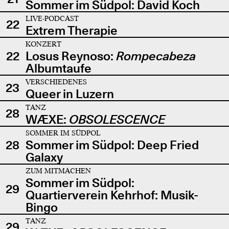
Sommer im Südpol: David Koch
LIVE-PODCAST
22
Extrem Therapie
KONZERT
22
Losus Reynoso:
Rompecabeza
Albumtaufe
VERSCHIEDENES
23
Queer in Luzern
TANZ
28
WÆXE:
OBSOLESCENCE
SOMMER IM SÜDPOL
28
Sommer im Südpol: Deep Fried
Galaxy
ZUM MITMACHEN
Sommer im Südpol:
29
Quartierverein Kehrhof: Musik-
Bingo
TANZ
29