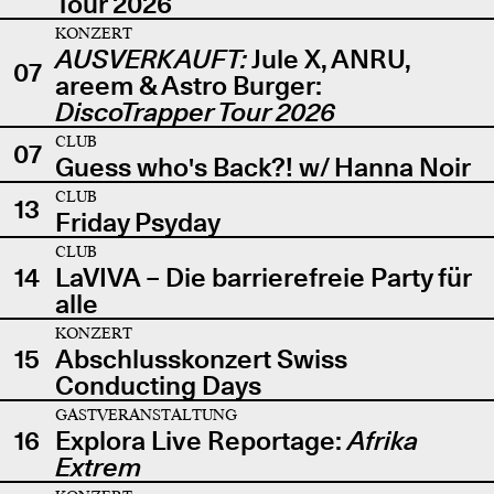
Tour 2026
KONZERT
AUSVERKAUFT:
Jule X, ANRU,
07
areem & Astro Burger:
DiscoTrapper Tour 2026
CLUB
07
Guess who's Back?! w/ Hanna Noir
CLUB
13
Friday Psyday
CLUB
14
LaVIVA – Die barrierefreie Party für
alle
KONZERT
15
Abschlusskonzert Swiss
Conducting Days
GASTVERANSTALTUNG
16
Explora Live Reportage:
Afrika
Extrem