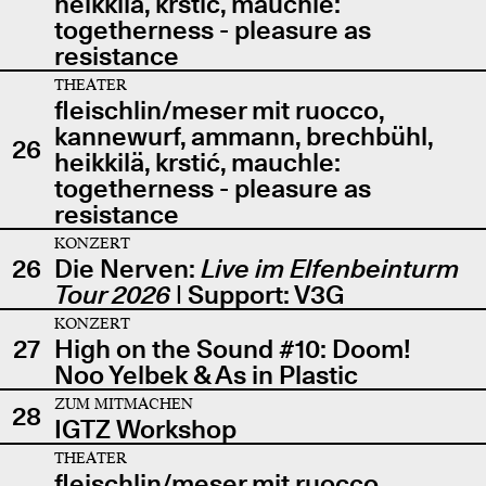
heikkilä, krstić, mauchle:
togetherness - pleasure as
resistance
THEATER
fleischlin/meser mit ruocco,
kannewurf, ammann, brechbühl,
26
heikkilä, krstić, mauchle:
togetherness - pleasure as
resistance
KONZERT
26
Die Nerven:
Live im Elfenbeinturm
Tour 2026
| Support: V3G
KONZERT
27
High on the Sound #10: Doom!
Noo Yelbek & As in Plastic
ZUM MITMACHEN
28
IGTZ Workshop
THEATER
fleischlin/meser mit ruocco,