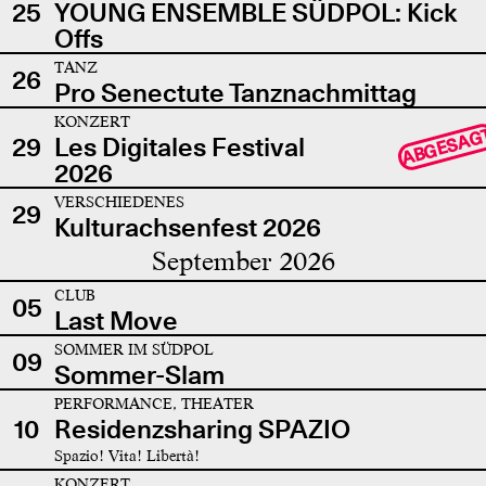
25
YOUNG ENSEMBLE SÜDPOL: Kick
Offs
TANZ
26
Pro Senectute Tanznachmittag
KONZERT
ABGESAG
29
Les Digitales Festival
2026
VERSCHIEDENES
29
Kulturachsenfest 2026
September 2026
CLUB
05
Last Move
SOMMER IM SÜDPOL
09
Sommer-Slam
PERFORMANCE, THEATER
10
Residenzsharing SPAZIO
Spazio! Vita! Libertà!
KONZERT