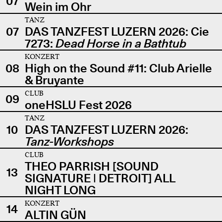
07
Wein im Ohr
TANZ
07
DAS TANZFEST LUZERN 2026: Cie
7273:
Dead Horse in a Bathtub
KONZERT
08
High on the Sound #11: Club Arielle
& Bruyante
CLUB
09
oneHSLU Fest 2026
TANZ
10
DAS TANZFEST LUZERN 2026:
Tanz-Workshops
CLUB
THEO PARRISH [SOUND
13
SIGNATURE | DETROIT] ALL
NIGHT LONG
KONZERT
14
ALTIN GÜN