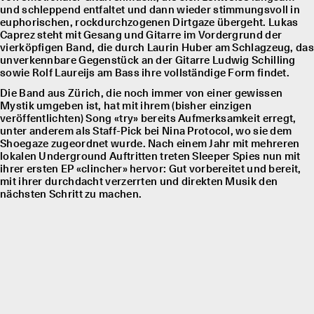
und schleppend entfaltet und dann wieder stimmungsvoll in
euphorischen, rockdurchzogenen Dirtgaze übergeht. Lukas
Caprez steht mit Gesang und Gitarre im Vordergrund der
vierköpfigen Band, die durch Laurin Huber am Schlagzeug, das
unverkennbare Gegenstück an der Gitarre Ludwig Schilling
sowie Rolf Laureĳs am Bass ihre vollständige Form findet.
Die Band aus Zürich, die noch immer von einer gewissen
Mystik umgeben ist, hat mit ihrem (bisher einzigen
veröffentlichten) Song «try» bereits Aufmerksamkeit erregt,
unter anderem als Staff-Pick bei Nina Protocol, wo sie dem
Shoegaze zugeordnet wurde. Nach einem Jahr mit mehreren
lokalen Underground Auftritten treten Sleeper Spies nun mit
ihrer ersten EP «clincher» hervor: Gut vorbereitet und bereit,
mit ihrer durchdacht verzerrten und direkten Musik den
nächsten Schritt zu machen.