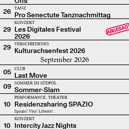
Offs
TANZ
26
Pro Senectute Tanznachmittag
KONZERT
ABGESAG
29
Les Digitales Festival
2026
VERSCHIEDENES
29
Kulturachsenfest 2026
September 2026
CLUB
05
Last Move
SOMMER IM SÜDPOL
09
Sommer-Slam
PERFORMANCE, THEATER
10
Residenzsharing SPAZIO
Spazio! Vita! Libertà!
KONZERT
10
Intercity Jazz Nights