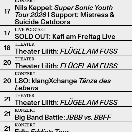
KONZERT
Nils Keppel:
Super Sonic Youth
17
Tour 2026
| Support: Mistress &
Suicide Catdoors
LIVE-PODCAST
17
SOLD OUT: Kafi am Freitag Live
THEATER
18
Theater Lilith:
FLÜGEL AM FUSS
THEATER
20
Theater Lilith:
FLÜGEL AM FUSS
KONZERT
20
LSO: klangXchange
Tänze des
Lebens
THEATER
21
Theater Lilith:
FLÜGEL AM FUSS
KONZERT
21
Big Band Battle:
JBBB vs. BBFF
KONZERT
21
Edb:
Eddie's Tour