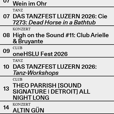
07
Wein im Ohr
TANZ
07
DAS TANZFEST LUZERN 2026: Cie
7273:
Dead Horse in a Bathtub
KONZERT
08
High on the Sound #11: Club Arielle
& Bruyante
CLUB
09
oneHSLU Fest 2026
TANZ
10
DAS TANZFEST LUZERN 2026:
Tanz-Workshops
CLUB
THEO PARRISH [SOUND
13
SIGNATURE | DETROIT] ALL
NIGHT LONG
KONZERT
14
ALTIN GÜN