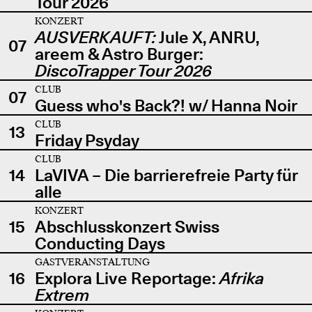
Tour 2026
KONZERT
AUSVERKAUFT:
Jule X, ANRU,
07
areem & Astro Burger:
DiscoTrapper Tour 2026
CLUB
07
Guess who's Back?! w/ Hanna Noir
CLUB
13
Friday Psyday
CLUB
14
LaVIVA – Die barrierefreie Party für
alle
KONZERT
15
Abschlusskonzert Swiss
Conducting Days
GASTVERANSTALTUNG
16
Explora Live Reportage:
Afrika
Extrem