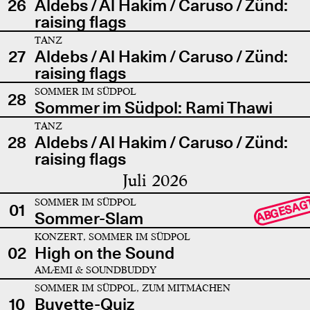
26
Aldebs / Al Hakim / Caruso / Zünd:
raising flags
TANZ
27
Aldebs / Al Hakim / Caruso / Zünd:
raising flags
SOMMER IM SÜDPOL
28
Sommer im Südpol: Rami Thawi
TANZ
28
Aldebs / Al Hakim / Caruso / Zünd:
raising flags
Juli 2026
SOMMER IM SÜDPOL
ABGESAG
01
Sommer-Slam
KONZERT, SOMMER IM SÜDPOL
02
High on the Sound
AMÆMI & SOUNDBUDDY
SOMMER IM SÜDPOL, ZUM MITMACHEN
10
Buvette-Quiz