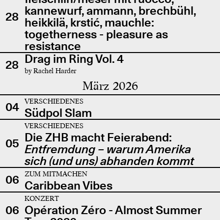
kannewurf, ammann, brechbühl,
28
heikkilä, krstić, mauchle:
togetherness - pleasure as
resistance
Drag im Ring Vol. 4
28
by Rachel Harder
März 2026
VERSCHIEDENES
04
Südpol Slam
VERSCHIEDENES
Die ZHB macht Feierabend:
05
Entfremdung – warum Amerika
sich (und uns) abhanden kommt
ZUM MITMACHEN
06
Caribbean Vibes
KONZERT
06
Opération Zéro - Almost Summer