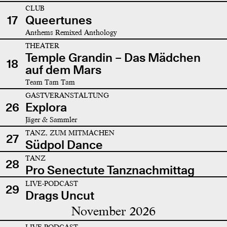
CLUB
17
Queertunes
Anthems Remixed Anthology
THEATER
Temple Grandin – Das Mädchen
18
auf dem Mars
Team Tam Tam
GASTVERANSTALTUNG
26
Explora
Jäger & Sammler
TANZ, ZUM MITMACHEN
27
Südpol Dance
TANZ
28
Pro Senectute Tanznachmittag
LIVE-PODCAST
29
Drags Uncut
November 2026
LIVE-PODCAST