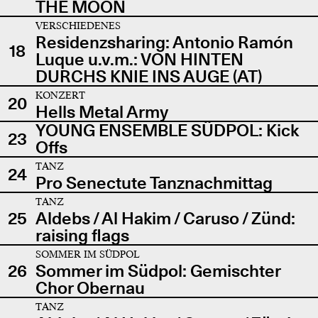
THE MOON
VERSCHIEDENES
Residenzsharing: Antonio Ramón
18
Luque u.v.m.: VON HINTEN
DURCHS KNIE INS AUGE (AT)
KONZERT
20
Hells Metal Army
YOUNG ENSEMBLE SÜDPOL: Kick
23
Offs
TANZ
24
Pro Senectute Tanznachmittag
TANZ
25
Aldebs / Al Hakim / Caruso / Zünd:
raising flags
SOMMER IM SÜDPOL
26
Sommer im Südpol: Gemischter
Chor Obernau
TANZ