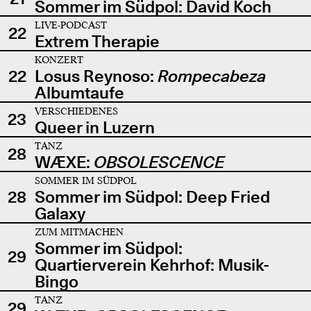
Sommer im Südpol: David Koch
LIVE-PODCAST
22
Extrem Therapie
KONZERT
22
Losus Reynoso:
Rompecabeza
Albumtaufe
VERSCHIEDENES
23
Queer in Luzern
TANZ
28
WÆXE:
OBSOLESCENCE
SOMMER IM SÜDPOL
28
Sommer im Südpol: Deep Fried
Galaxy
ZUM MITMACHEN
Sommer im Südpol:
29
Quartierverein Kehrhof: Musik-
Bingo
TANZ
29