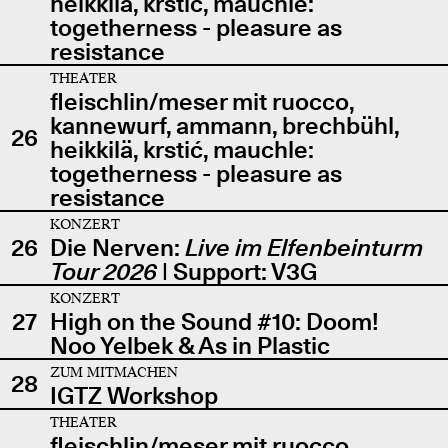
heikkilä, krstić, mauchle:
togetherness - pleasure as
resistance
THEATER
fleischlin/meser mit ruocco,
kannewurf, ammann, brechbühl,
26
heikkilä, krstić, mauchle:
togetherness - pleasure as
resistance
KONZERT
26
Die Nerven:
Live im Elfenbeinturm
Tour 2026
| Support: V3G
KONZERT
27
High on the Sound #10: Doom!
Noo Yelbek & As in Plastic
ZUM MITMACHEN
28
IGTZ Workshop
THEATER
fleischlin/meser mit ruocco,