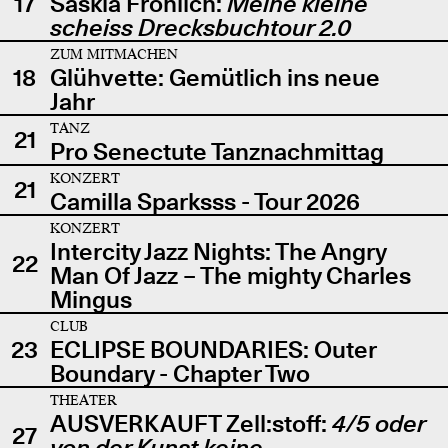
17
Saskia Fröhlich:
Meine kleine
scheiss Drecksbuchtour 2.0
ZUM MITMACHEN
18
Glühvette: Gemütlich ins neue
Jahr
TANZ
21
Pro Senectute Tanznachmittag
KONZERT
21
Camilla Sparksss - Tour 2026
KONZERT
Intercity Jazz Nights: The Angry
22
Man Of Jazz – The mighty Charles
Mingus
CLUB
23
ECLIPSE BOUNDARIES: Outer
Boundary - Chapter Two
THEATER
AUSVERKAUFT Zell:stoff:
4/5 oder
27
von der Kunst keine