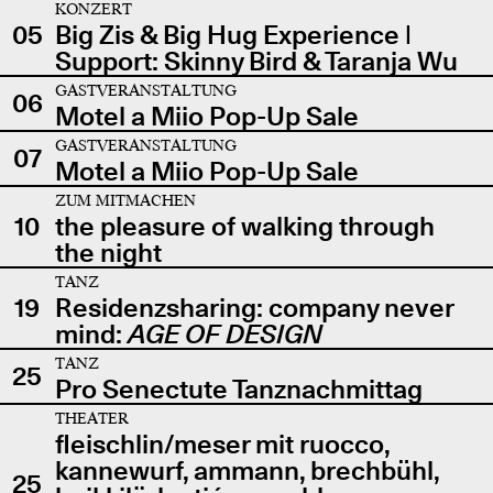
KONZERT
05
Big Zis & Big Hug Experience |
Support: Skinny Bird & Taranja Wu
GASTVERANSTALTUNG
06
Motel a Miio Pop-Up Sale
GASTVERANSTALTUNG
07
Motel a Miio Pop-Up Sale
ZUM MITMACHEN
10
the pleasure of walking through
the night
TANZ
19
Residenzsharing: company never
mind:
AGE OF DESIGN
TANZ
25
Pro Senectute Tanznachmittag
THEATER
fleischlin/meser mit ruocco,
kannewurf, ammann, brechbühl,
25