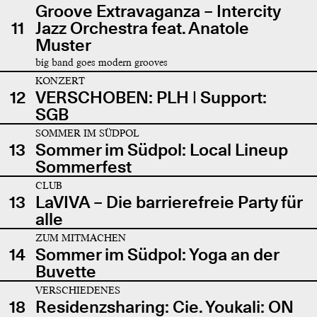
Groove Extravaganza – Intercity
11
Jazz Orchestra feat. Anatole
Muster
big band goes modern grooves
KONZERT
12
VERSCHOBEN: PLH | Support:
SGB
SOMMER IM SÜDPOL
13
Sommer im Südpol: Local Lineup
Sommerfest
CLUB
13
LaVIVA – Die barrierefreie Party für
alle
ZUM MITMACHEN
14
Sommer im Südpol: Yoga an der
Buvette
VERSCHIEDENES
18
Residenzsharing: Cie. Youkali: ON