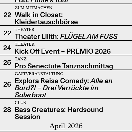
ZUM MITMACHEN
22
Walk-in Closet:
Kleidertauschbörse
THEATER
22
Theater Lilith:
FLÜGEL AM FUSS
THEATER
24
Kick Off Event – PREMIO 2026
TANZ
25
Pro Senectute Tanznachmittag
GASTVERANSTALTUNG
Explora Reise Comedy:
Alle an
26
Bord?! – Drei Verrückte im
Solarboot
CLUB
28
Bass Creatures: Hardsound
Session
April 2026