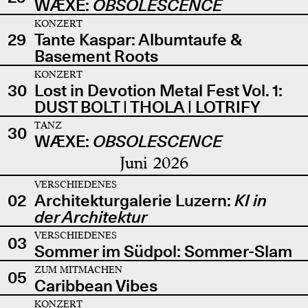
WÆXE:
OBSOLESCENCE
KONZERT
29
Tante Kaspar: Albumtaufe &
Basement Roots
KONZERT
30
Lost in Devotion Metal Fest Vol. 1:
DUST BOLT | THOLA | LOTRIFY
TANZ
30
WÆXE:
OBSOLESCENCE
Juni 2026
VERSCHIEDENES
02
Architekturgalerie Luzern:
KI in
der Architektur
VERSCHIEDENES
03
Sommer im Südpol: Sommer-Slam
ZUM MITMACHEN
05
Caribbean Vibes
KONZERT