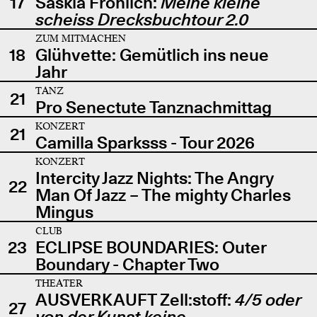
17
Saskia Fröhlich:
Meine kleine
scheiss Drecksbuchtour 2.0
ZUM MITMACHEN
18
Glühvette: Gemütlich ins neue
Jahr
TANZ
21
Pro Senectute Tanznachmittag
KONZERT
21
Camilla Sparksss - Tour 2026
KONZERT
Intercity Jazz Nights: The Angry
22
Man Of Jazz – The mighty Charles
Mingus
CLUB
23
ECLIPSE BOUNDARIES: Outer
Boundary - Chapter Two
THEATER
AUSVERKAUFT Zell:stoff:
4/5 oder
27
von der Kunst keine