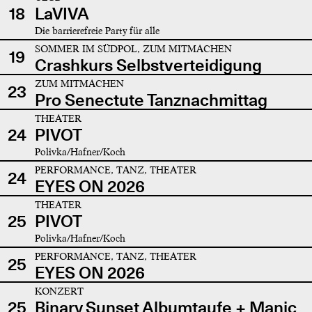
18
LaVIVA
Die barrierefreie Party für alle
SOMMER IM SÜDPOL, ZUM MITMACHEN
19
Crashkurs Selbstverteidigung
ZUM MITMACHEN
23
Pro Senectute Tanznachmittag
THEATER
24
PIVOT
Polivka/Hafner/Koch
PERFORMANCE, TANZ, THEATER
24
EYES ON 2026
THEATER
25
PIVOT
Polivka/Hafner/Koch
PERFORMANCE, TANZ, THEATER
25
EYES ON 2026
KONZERT
25
Binary Sunset Albumtaufe + Manic