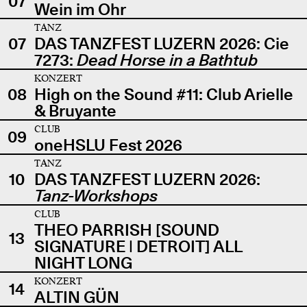
07
Wein im Ohr
TANZ
07
DAS TANZFEST LUZERN 2026: Cie
7273:
Dead Horse in a Bathtub
KONZERT
08
High on the Sound #11: Club Arielle
& Bruyante
CLUB
09
oneHSLU Fest 2026
TANZ
10
DAS TANZFEST LUZERN 2026:
Tanz-Workshops
CLUB
THEO PARRISH [SOUND
13
SIGNATURE | DETROIT] ALL
NIGHT LONG
KONZERT
14
ALTIN GÜN