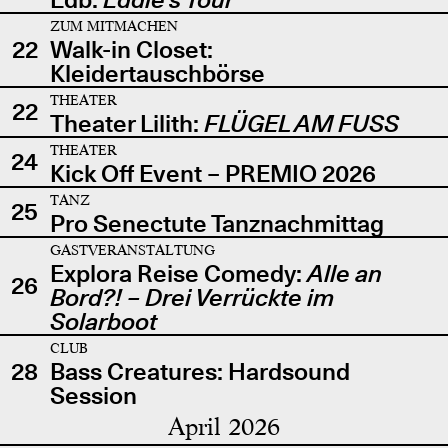
ZUM MITMACHEN
22
Walk-in Closet:
Kleidertauschbörse
THEATER
22
Theater Lilith:
FLÜGEL AM FUSS
THEATER
24
Kick Off Event – PREMIO 2026
TANZ
25
Pro Senectute Tanznachmittag
GASTVERANSTALTUNG
Explora Reise Comedy:
Alle an
26
Bord?! – Drei Verrückte im
Solarboot
CLUB
28
Bass Creatures: Hardsound
Session
April 2026