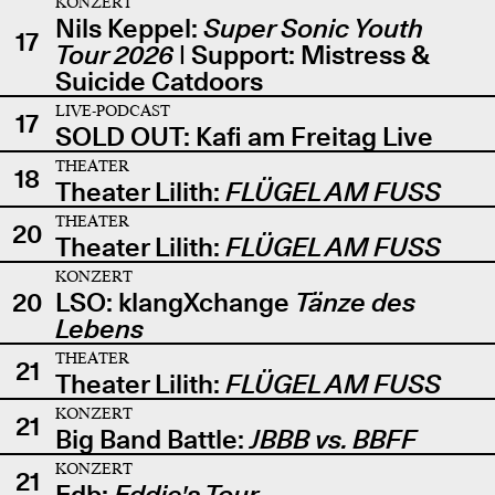
KONZERT
Nils Keppel:
Super Sonic Youth
17
Tour 2026
| Support: Mistress &
Suicide Catdoors
LIVE-PODCAST
17
SOLD OUT: Kafi am Freitag Live
THEATER
18
Theater Lilith:
FLÜGEL AM FUSS
THEATER
20
Theater Lilith:
FLÜGEL AM FUSS
KONZERT
20
LSO: klangXchange
Tänze des
Lebens
THEATER
21
Theater Lilith:
FLÜGEL AM FUSS
KONZERT
21
Big Band Battle:
JBBB vs. BBFF
KONZERT
21
Edb:
Eddie's Tour