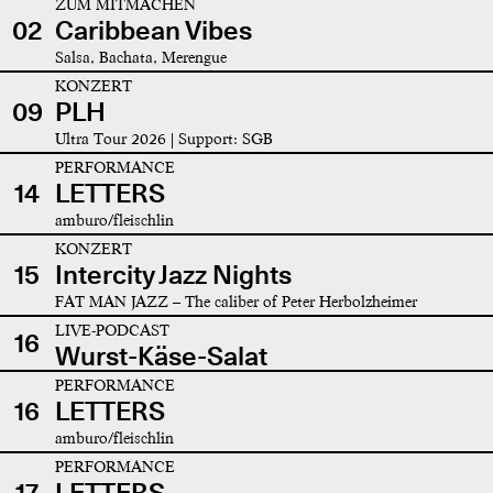
ZUM MITMACHEN
02
Caribbean Vibes
Salsa, Bachata, Merengue
KONZERT
09
PLH
Ultra Tour 2026 | Support: SGB
PERFORMANCE
14
LETTERS
amburo/fleischlin
KONZERT
15
Intercity Jazz Nights
FAT MAN JAZZ – The caliber of Peter Herbolzheimer
LIVE-PODCAST
16
Wurst-Käse-Salat
PERFORMANCE
16
LETTERS
amburo/fleischlin
PERFORMANCE
17
LETTERS