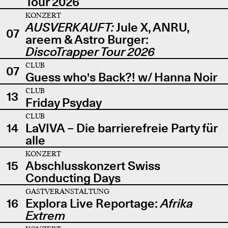
Tour 2026
KONZERT
AUSVERKAUFT:
Jule X, ANRU,
07
areem & Astro Burger:
DiscoTrapper Tour 2026
CLUB
07
Guess who's Back?! w/ Hanna Noir
CLUB
13
Friday Psyday
CLUB
14
LaVIVA – Die barrierefreie Party für
alle
KONZERT
15
Abschlusskonzert Swiss
Conducting Days
GASTVERANSTALTUNG
16
Explora Live Reportage:
Afrika
Extrem