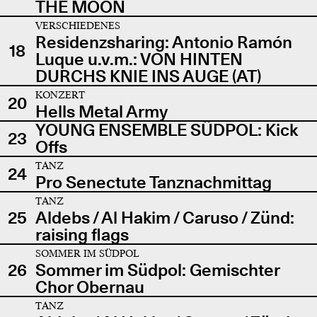
THE MOON
VERSCHIEDENES
Residenzsharing: Antonio Ramón
18
Luque u.v.m.: VON HINTEN
DURCHS KNIE INS AUGE (AT)
KONZERT
20
Hells Metal Army
YOUNG ENSEMBLE SÜDPOL: Kick
23
Offs
TANZ
24
Pro Senectute Tanznachmittag
TANZ
25
Aldebs / Al Hakim / Caruso / Zünd:
raising flags
SOMMER IM SÜDPOL
26
Sommer im Südpol: Gemischter
Chor Obernau
TANZ