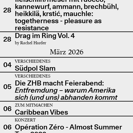
kannewurf, ammann, brechbühl,
28
heikkilä, krstić, mauchle:
togetherness - pleasure as
resistance
Drag im Ring Vol. 4
28
by Rachel Harder
März 2026
VERSCHIEDENES
04
Südpol Slam
VERSCHIEDENES
Die ZHB macht Feierabend:
05
Entfremdung – warum Amerika
sich (und uns) abhanden kommt
ZUM MITMACHEN
06
Caribbean Vibes
KONZERT
06
Opération Zéro - Almost Summer