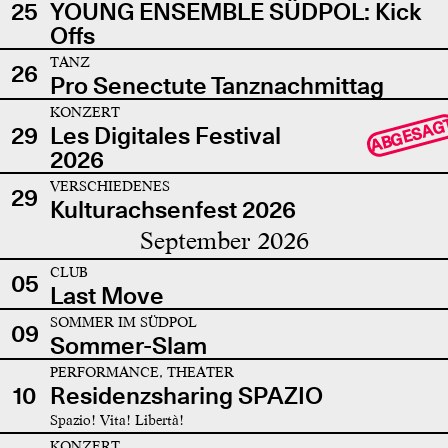
25
YOUNG ENSEMBLE SÜDPOL: Kick
Offs
TANZ
26
Pro Senectute Tanznachmittag
KONZERT
ABGESAG
29
Les Digitales Festival
2026
VERSCHIEDENES
29
Kulturachsenfest 2026
September 2026
CLUB
05
Last Move
SOMMER IM SÜDPOL
09
Sommer-Slam
PERFORMANCE, THEATER
10
Residenzsharing SPAZIO
Spazio! Vita! Libertà!
KONZERT