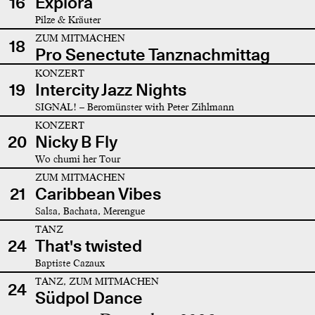
16
Explora
Pilze & Kräuter
ZUM MITMACHEN
18
Pro Senectute Tanznachmittag
KONZERT
19
Intercity Jazz Nights
SIGNAL! – Beromünster with Peter Zihlmann
KONZERT
20
Nicky B Fly
Wo chumi her Tour
ZUM MITMACHEN
21
Caribbean Vibes
Salsa, Bachata, Merengue
TANZ
24
That's twisted
Baptiste Cazaux
TANZ, ZUM MITMACHEN
24
Südpol Dance