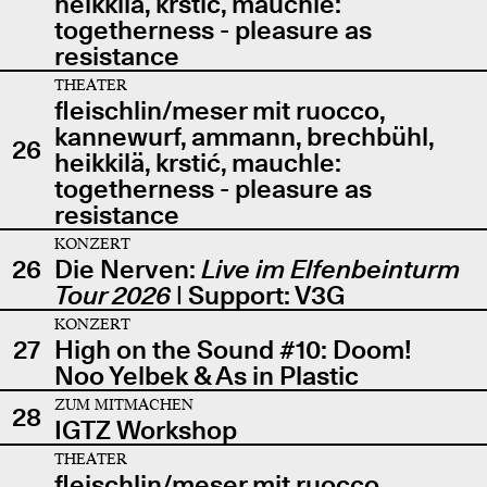
heikkilä, krstić, mauchle:
togetherness - pleasure as
resistance
THEATER
fleischlin/meser mit ruocco,
kannewurf, ammann, brechbühl,
26
heikkilä, krstić, mauchle:
togetherness - pleasure as
resistance
KONZERT
26
Die Nerven:
Live im Elfenbeinturm
Tour 2026
| Support: V3G
KONZERT
27
High on the Sound #10: Doom!
Noo Yelbek & As in Plastic
ZUM MITMACHEN
28
IGTZ Workshop
THEATER
fleischlin/meser mit ruocco,