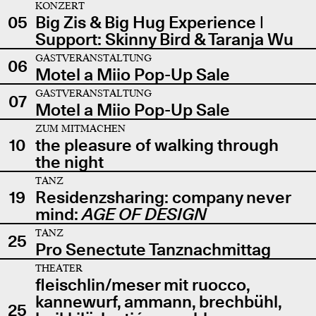
KONZERT
05
Big Zis & Big Hug Experience |
Support: Skinny Bird & Taranja Wu
GASTVERANSTALTUNG
06
Motel a Miio Pop-Up Sale
GASTVERANSTALTUNG
07
Motel a Miio Pop-Up Sale
ZUM MITMACHEN
10
the pleasure of walking through
the night
TANZ
19
Residenzsharing: company never
mind:
AGE OF DESIGN
TANZ
25
Pro Senectute Tanznachmittag
THEATER
fleischlin/meser mit ruocco,
kannewurf, ammann, brechbühl,
25