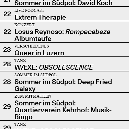
Sommer im Südpol: David Koch
LIVE-PODCAST
22
Extrem Therapie
KONZERT
22
Losus Reynoso:
Rompecabeza
Albumtaufe
VERSCHIEDENES
23
Queer in Luzern
TANZ
28
WÆXE:
OBSOLESCENCE
SOMMER IM SÜDPOL
28
Sommer im Südpol: Deep Fried
Galaxy
ZUM MITMACHEN
Sommer im Südpol:
29
Quartierverein Kehrhof: Musik-
Bingo
TANZ
29