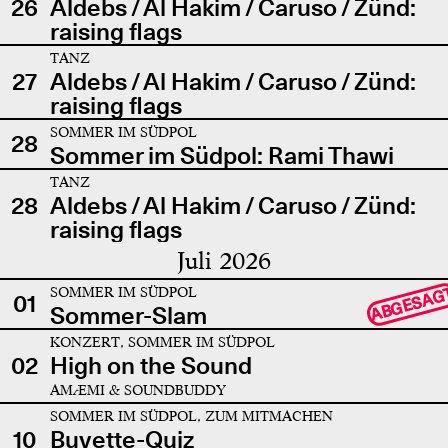
26
Aldebs / Al Hakim / Caruso / Zünd:
raising flags
TANZ
27
Aldebs / Al Hakim / Caruso / Zünd:
raising flags
SOMMER IM SÜDPOL
28
Sommer im Südpol: Rami Thawi
TANZ
28
Aldebs / Al Hakim / Caruso / Zünd:
raising flags
Juli 2026
SOMMER IM SÜDPOL
ABGESAG
01
Sommer-Slam
KONZERT, SOMMER IM SÜDPOL
02
High on the Sound
AMÆMI & SOUNDBUDDY
SOMMER IM SÜDPOL, ZUM MITMACHEN
10
Buvette-Quiz