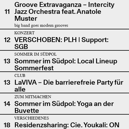
Groove Extravaganza – Intercity
11
Jazz Orchestra feat. Anatole
Muster
big band goes modern grooves
KONZERT
12
VERSCHOBEN: PLH | Support:
SGB
SOMMER IM SÜDPOL
13
Sommer im Südpol: Local Lineup
Sommerfest
CLUB
13
LaVIVA – Die barrierefreie Party für
alle
ZUM MITMACHEN
14
Sommer im Südpol: Yoga an der
Buvette
VERSCHIEDENES
18
Residenzsharing: Cie. Youkali: ON