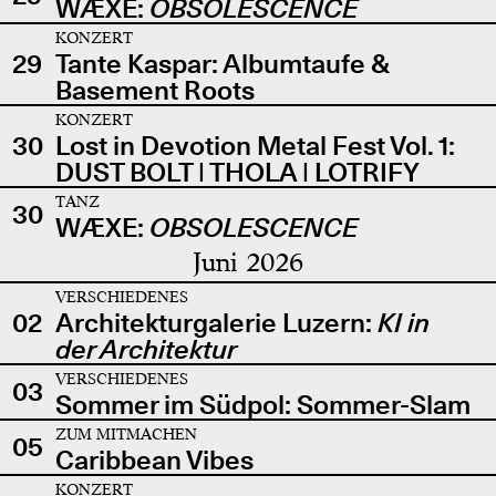
WÆXE:
OBSOLESCENCE
KONZERT
29
Tante Kaspar: Albumtaufe &
Basement Roots
KONZERT
30
Lost in Devotion Metal Fest Vol. 1:
DUST BOLT | THOLA | LOTRIFY
TANZ
30
WÆXE:
OBSOLESCENCE
Juni 2026
VERSCHIEDENES
02
Architekturgalerie Luzern:
KI in
der Architektur
VERSCHIEDENES
03
Sommer im Südpol: Sommer-Slam
ZUM MITMACHEN
05
Caribbean Vibes
KONZERT