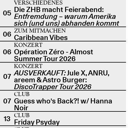
VERSCHIEDENES
Die ZHB macht Feierabend:
05
Entfremdung – warum Amerika
sich (und uns) abhanden kommt
ZUM MITMACHEN
06
Caribbean Vibes
KONZERT
06
Opération Zéro - Almost
Summer Tour 2026
KONZERT
AUSVERKAUFT:
Jule X, ANRU,
07
areem & Astro Burger:
DiscoTrapper Tour 2026
CLUB
07
Guess who's Back?! w/ Hanna
Noir
CLUB
13
Friday Psyday