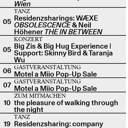
Wien
TANZ
Residenzsharings: WÆXE
05
OBSOLESCENCE
& Neil
Höhener
THE IN BETWEEN
KONZERT
Big Zis & Big Hug Experience |
05
Support: Skinny Bird & Taranja
Wu
GASTVERANSTALTUNG
06
Motel a Miio Pop-Up Sale
GASTVERANSTALTUNG
07
Motel a Miio Pop-Up Sale
ZUM MITMACHEN
10
the pleasure of walking through
the night
TANZ
19
Residenzsharing: company