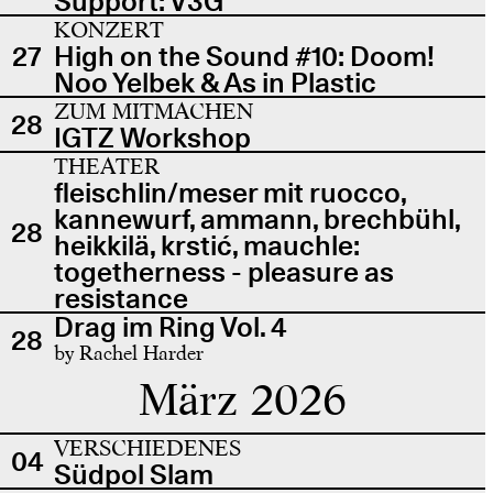
Support: V3G
KONZERT
27
High on the Sound #10: Doom!
Noo Yelbek & As in Plastic
ZUM MITMACHEN
28
IGTZ Workshop
THEATER
fleischlin/meser mit ruocco,
kannewurf, ammann, brechbühl,
28
heikkilä, krstić, mauchle:
togetherness - pleasure as
resistance
Drag im Ring Vol. 4
28
by Rachel Harder
März 2026
VERSCHIEDENES
04
Südpol Slam