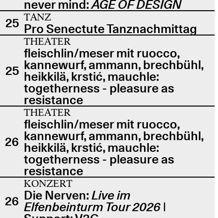
never mind:
AGE OF DESIGN
TANZ
25
Pro Senectute Tanznachmittag
THEATER
fleischlin/meser mit ruocco,
kannewurf, ammann, brechbühl,
25
heikkilä, krstić, mauchle:
togetherness - pleasure as
resistance
THEATER
fleischlin/meser mit ruocco,
kannewurf, ammann, brechbühl,
26
heikkilä, krstić, mauchle:
togetherness - pleasure as
resistance
KONZERT
Die Nerven:
Live im
26
Elfenbeinturm Tour 2026
|