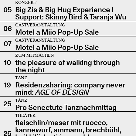
KONZERT
05
Big Zis & Big Hug Experience |
Support: Skinny Bird & Taranja Wu
GASTVERANSTALTUNG
06
Motel a Miio Pop-Up Sale
GASTVERANSTALTUNG
07
Motel a Miio Pop-Up Sale
ZUM MITMACHEN
10
the pleasure of walking through
the night
TANZ
19
Residenzsharing: company never
mind:
AGE OF DESIGN
TANZ
25
Pro Senectute Tanznachmittag
THEATER
fleischlin/meser mit ruocco,
kannewurf, ammann, brechbühl,
25