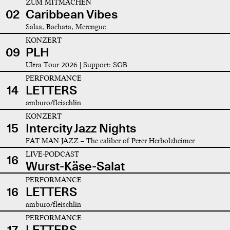
ZUM MITMACHEN
02
Caribbean Vibes
Salsa, Bachata, Merengue
KONZERT
09
PLH
Ultra Tour 2026 | Support: SGB
PERFORMANCE
14
LETTERS
amburo/fleischlin
KONZERT
15
Intercity Jazz Nights
FAT MAN JAZZ – The caliber of Peter Herbolzheimer
LIVE-PODCAST
16
Wurst-Käse-Salat
PERFORMANCE
16
LETTERS
amburo/fleischlin
PERFORMANCE
17
LETTERS