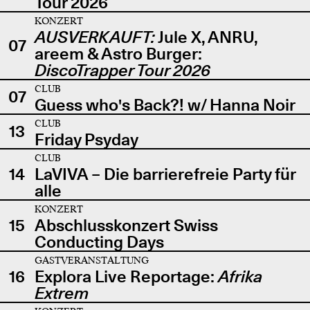
Tour 2026
KONZERT
AUSVERKAUFT:
Jule X, ANRU,
07
areem & Astro Burger:
DiscoTrapper Tour 2026
CLUB
07
Guess who's Back?! w/ Hanna Noir
CLUB
13
Friday Psyday
CLUB
14
LaVIVA – Die barrierefreie Party für
alle
KONZERT
15
Abschlusskonzert Swiss
Conducting Days
GASTVERANSTALTUNG
16
Explora Live Reportage:
Afrika
Extrem