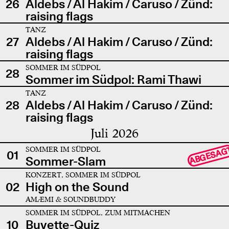
26
Aldebs / Al Hakim / Caruso / Zünd:
raising flags
TANZ
27
Aldebs / Al Hakim / Caruso / Zünd:
raising flags
SOMMER IM SÜDPOL
28
Sommer im Südpol: Rami Thawi
TANZ
28
Aldebs / Al Hakim / Caruso / Zünd:
raising flags
Juli 2026
SOMMER IM SÜDPOL
ABGESAG
01
Sommer-Slam
KONZERT, SOMMER IM SÜDPOL
02
High on the Sound
AMÆMI & SOUNDBUDDY
SOMMER IM SÜDPOL, ZUM MITMACHEN
10
Buvette-Quiz