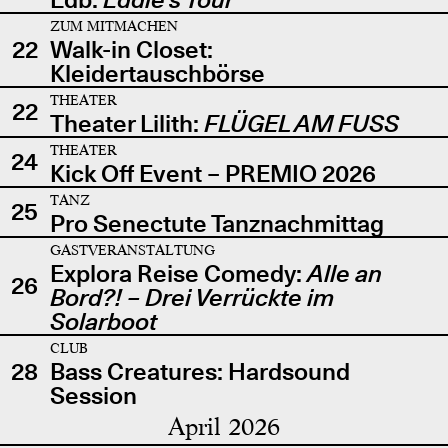
ZUM MITMACHEN
22
Walk-in Closet:
Kleidertauschbörse
THEATER
22
Theater Lilith:
FLÜGEL AM FUSS
THEATER
24
Kick Off Event – PREMIO 2026
TANZ
25
Pro Senectute Tanznachmittag
GASTVERANSTALTUNG
Explora Reise Comedy:
Alle an
26
Bord?! – Drei Verrückte im
Solarboot
CLUB
28
Bass Creatures: Hardsound
Session
April 2026