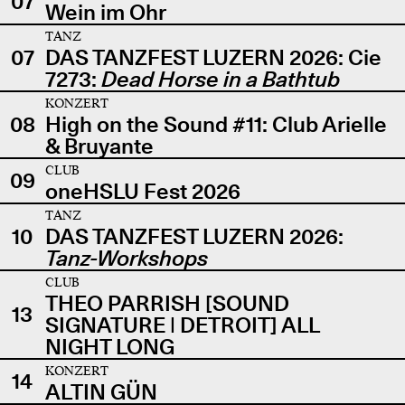
07
Wein im Ohr
TANZ
07
DAS TANZFEST LUZERN 2026: Cie
7273:
Dead Horse in a Bathtub
KONZERT
08
High on the Sound #11: Club Arielle
& Bruyante
CLUB
09
oneHSLU Fest 2026
TANZ
10
DAS TANZFEST LUZERN 2026:
Tanz-Workshops
CLUB
THEO PARRISH [SOUND
13
SIGNATURE | DETROIT] ALL
NIGHT LONG
KONZERT
14
ALTIN GÜN