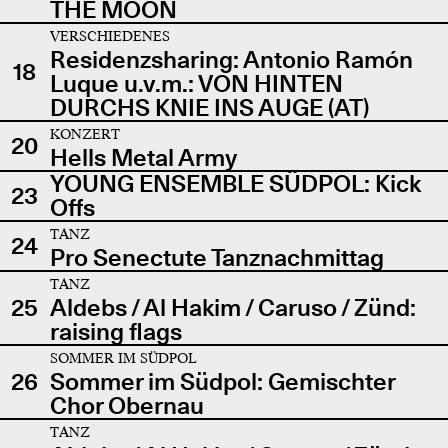
THE MOON
VERSCHIEDENES
Residenzsharing: Antonio Ramón
18
Luque u.v.m.: VON HINTEN
DURCHS KNIE INS AUGE (AT)
KONZERT
20
Hells Metal Army
YOUNG ENSEMBLE SÜDPOL: Kick
23
Offs
TANZ
24
Pro Senectute Tanznachmittag
TANZ
25
Aldebs / Al Hakim / Caruso / Zünd:
raising flags
SOMMER IM SÜDPOL
26
Sommer im Südpol: Gemischter
Chor Obernau
TANZ