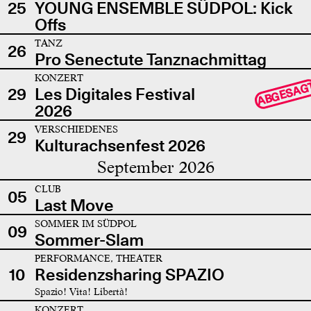
25
YOUNG ENSEMBLE SÜDPOL: Kick
Offs
TANZ
26
Pro Senectute Tanznachmittag
KONZERT
ABGESAG
29
Les Digitales Festival
2026
VERSCHIEDENES
29
Kulturachsenfest 2026
September 2026
CLUB
05
Last Move
SOMMER IM SÜDPOL
09
Sommer-Slam
PERFORMANCE, THEATER
10
Residenzsharing SPAZIO
Spazio! Vita! Libertà!
KONZERT