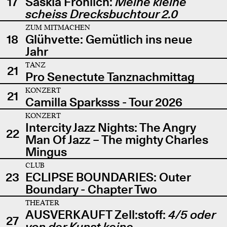
17
Saskia Fröhlich:
Meine kleine
scheiss Drecksbuchtour 2.0
ZUM MITMACHEN
18
Glühvette: Gemütlich ins neue
Jahr
TANZ
21
Pro Senectute Tanznachmittag
KONZERT
21
Camilla Sparksss - Tour 2026
KONZERT
Intercity Jazz Nights: The Angry
22
Man Of Jazz – The mighty Charles
Mingus
CLUB
23
ECLIPSE BOUNDARIES: Outer
Boundary - Chapter Two
THEATER
AUSVERKAUFT Zell:stoff:
4/5 oder
27
von der Kunst keine