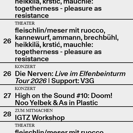
heikkilä, krstić, mauchle:
togetherness - pleasure as
resistance
THEATER
fleischlin/meser mit ruocco,
kannewurf, ammann, brechbühl,
26
heikkilä, krstić, mauchle:
togetherness - pleasure as
resistance
KONZERT
26
Die Nerven:
Live im Elfenbeinturm
Tour 2026
| Support: V3G
KONZERT
27
High on the Sound #10: Doom!
Noo Yelbek & As in Plastic
ZUM MITMACHEN
28
IGTZ Workshop
THEATER
fleischlin/meser mit ruocco,