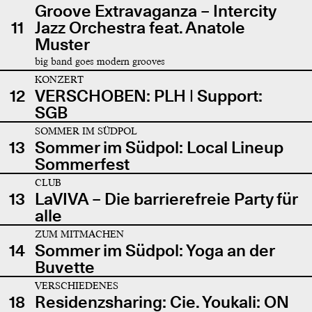
Groove Extravaganza – Intercity
11
Jazz Orchestra feat. Anatole
Muster
big band goes modern grooves
KONZERT
12
VERSCHOBEN: PLH | Support:
SGB
SOMMER IM SÜDPOL
13
Sommer im Südpol: Local Lineup
Sommerfest
CLUB
13
LaVIVA – Die barrierefreie Party für
alle
ZUM MITMACHEN
14
Sommer im Südpol: Yoga an der
Buvette
VERSCHIEDENES
18
Residenzsharing: Cie. Youkali: ON