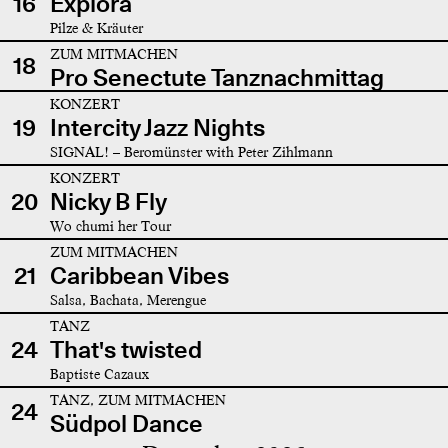
16
Explora
Pilze & Kräuter
ZUM MITMACHEN
18
Pro Senectute Tanznachmittag
KONZERT
19
Intercity Jazz Nights
SIGNAL! – Beromünster with Peter Zihlmann
KONZERT
20
Nicky B Fly
Wo chumi her Tour
ZUM MITMACHEN
21
Caribbean Vibes
Salsa, Bachata, Merengue
TANZ
24
That's twisted
Baptiste Cazaux
TANZ, ZUM MITMACHEN
24
Südpol Dance