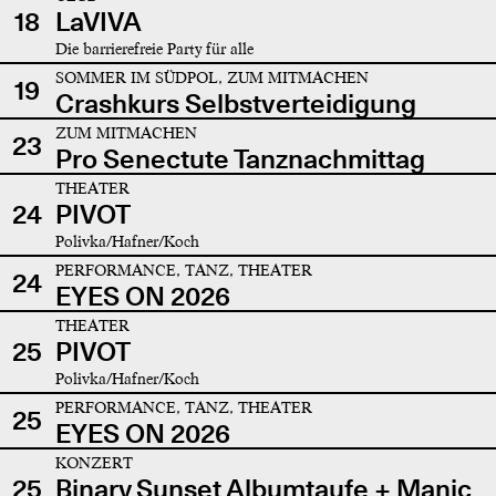
18
LaVIVA
Die barrierefreie Party für alle
SOMMER IM SÜDPOL, ZUM MITMACHEN
19
Crashkurs Selbstverteidigung
ZUM MITMACHEN
23
Pro Senectute Tanznachmittag
THEATER
24
PIVOT
Polivka/Hafner/Koch
PERFORMANCE, TANZ, THEATER
24
EYES ON 2026
THEATER
25
PIVOT
Polivka/Hafner/Koch
PERFORMANCE, TANZ, THEATER
25
EYES ON 2026
KONZERT
25
Binary Sunset Albumtaufe + Manic