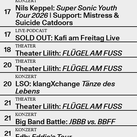
KONZERT
Nils Keppel:
Super Sonic Youth
17
Tour 2026
| Support: Mistress &
Suicide Catdoors
LIVE-PODCAST
17
SOLD OUT: Kafi am Freitag Live
THEATER
18
Theater Lilith:
FLÜGEL AM FUSS
THEATER
20
Theater Lilith:
FLÜGEL AM FUSS
KONZERT
20
LSO: klangXchange
Tänze des
Lebens
THEATER
21
Theater Lilith:
FLÜGEL AM FUSS
KONZERT
21
Big Band Battle:
JBBB vs. BBFF
KONZERT
21
Edb:
Eddie's Tour