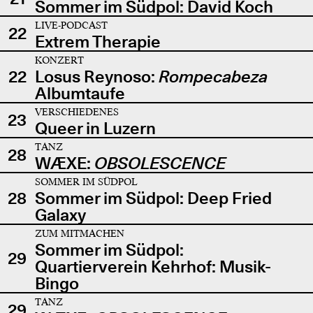
Sommer im Südpol: David Koch
LIVE-PODCAST
22
Extrem Therapie
KONZERT
22
Losus Reynoso:
Rompecabeza
Albumtaufe
VERSCHIEDENES
23
Queer in Luzern
TANZ
28
WÆXE:
OBSOLESCENCE
SOMMER IM SÜDPOL
28
Sommer im Südpol: Deep Fried
Galaxy
ZUM MITMACHEN
Sommer im Südpol:
29
Quartierverein Kehrhof: Musik-
Bingo
TANZ
29