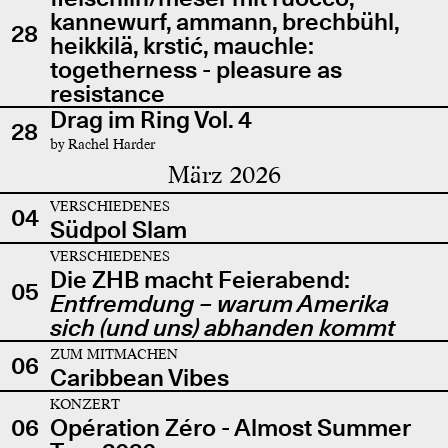
kannewurf, ammann, brechbühl,
28
heikkilä, krstić, mauchle:
togetherness - pleasure as
resistance
Drag im Ring Vol. 4
28
by Rachel Harder
März 2026
VERSCHIEDENES
04
Südpol Slam
VERSCHIEDENES
Die ZHB macht Feierabend:
05
Entfremdung – warum Amerika
sich (und uns) abhanden kommt
ZUM MITMACHEN
06
Caribbean Vibes
KONZERT
06
Opération Zéro - Almost Summer