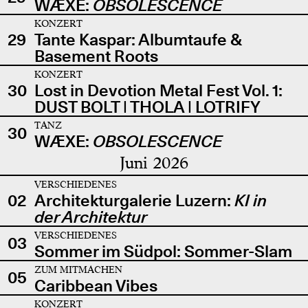
WÆXE:
OBSOLESCENCE
KONZERT
29
Tante Kaspar: Albumtaufe &
Basement Roots
KONZERT
30
Lost in Devotion Metal Fest Vol. 1:
DUST BOLT | THOLA | LOTRIFY
TANZ
30
WÆXE:
OBSOLESCENCE
Juni 2026
VERSCHIEDENES
02
Architekturgalerie Luzern:
KI in
der Architektur
VERSCHIEDENES
03
Sommer im Südpol: Sommer-Slam
ZUM MITMACHEN
05
Caribbean Vibes
KONZERT