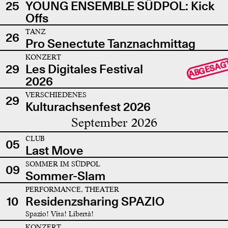
25
YOUNG ENSEMBLE SÜDPOL: Kick
Offs
TANZ
26
Pro Senectute Tanznachmittag
KONZERT
ABGESAG
29
Les Digitales Festival
2026
VERSCHIEDENES
29
Kulturachsenfest 2026
September 2026
CLUB
05
Last Move
SOMMER IM SÜDPOL
09
Sommer-Slam
PERFORMANCE, THEATER
10
Residenzsharing SPAZIO
Spazio! Vita! Libertà!
KONZERT