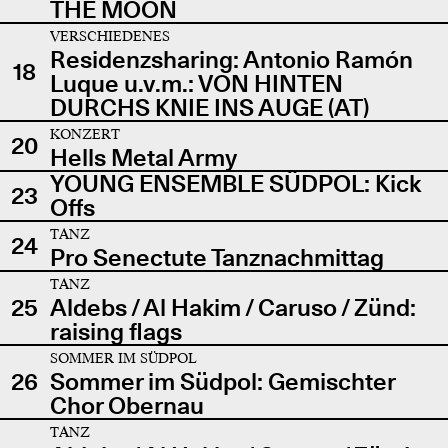
THE MOON
VERSCHIEDENES
Residenzsharing: Antonio Ramón
18
Luque u.v.m.: VON HINTEN
DURCHS KNIE INS AUGE (AT)
KONZERT
20
Hells Metal Army
YOUNG ENSEMBLE SÜDPOL: Kick
23
Offs
TANZ
24
Pro Senectute Tanznachmittag
TANZ
25
Aldebs / Al Hakim / Caruso / Zünd:
raising flags
SOMMER IM SÜDPOL
26
Sommer im Südpol: Gemischter
Chor Obernau
TANZ