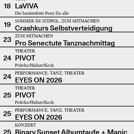
18
LaVIVA
Die barrierefreie Party für alle
SOMMER IM SÜDPOL, ZUM MITMACHEN
19
Crashkurs Selbstverteidigung
ZUM MITMACHEN
23
Pro Senectute Tanznachmittag
THEATER
24
PIVOT
Polivka/Hafner/Koch
PERFORMANCE, TANZ, THEATER
24
EYES ON 2026
THEATER
25
PIVOT
Polivka/Hafner/Koch
PERFORMANCE, TANZ, THEATER
25
EYES ON 2026
KONZERT
25
Binary Sunset Albumtaufe + Manic