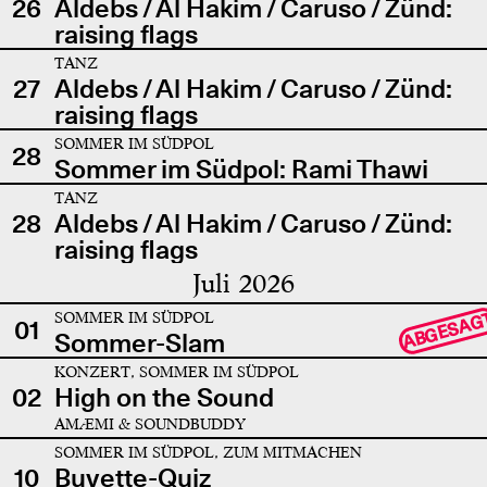
26
Aldebs / Al Hakim / Caruso / Zünd:
raising flags
TANZ
27
Aldebs / Al Hakim / Caruso / Zünd:
raising flags
SOMMER IM SÜDPOL
28
Sommer im Südpol: Rami Thawi
TANZ
28
Aldebs / Al Hakim / Caruso / Zünd:
raising flags
Juli 2026
SOMMER IM SÜDPOL
ABGESAG
01
Sommer-Slam
KONZERT, SOMMER IM SÜDPOL
02
High on the Sound
AMÆMI & SOUNDBUDDY
SOMMER IM SÜDPOL, ZUM MITMACHEN
10
Buvette-Quiz