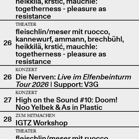
heikkilä, krstić, mauchle:
togetherness - pleasure as
resistance
THEATER
fleischlin/meser mit ruocco,
kannewurf, ammann, brechbühl,
26
heikkilä, krstić, mauchle:
togetherness - pleasure as
resistance
KONZERT
26
Die Nerven:
Live im Elfenbeinturm
Tour 2026
| Support: V3G
KONZERT
27
High on the Sound #10: Doom!
Noo Yelbek & As in Plastic
ZUM MITMACHEN
28
IGTZ Workshop
THEATER
fleischlin/meser mit ruocco,