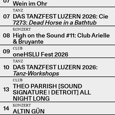
07
Wein im Ohr
TANZ
07
DAS TANZFEST LUZERN 2026: Cie
7273:
Dead Horse in a Bathtub
KONZERT
08
High on the Sound #11: Club Arielle
& Bruyante
CLUB
09
oneHSLU Fest 2026
TANZ
10
DAS TANZFEST LUZERN 2026:
Tanz-Workshops
CLUB
THEO PARRISH [SOUND
13
SIGNATURE | DETROIT] ALL
NIGHT LONG
KONZERT
14
ALTIN GÜN