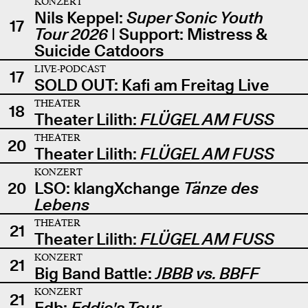
KONZERT
Nils Keppel:
Super Sonic Youth
17
Tour 2026
| Support: Mistress &
Suicide Catdoors
LIVE-PODCAST
17
SOLD OUT: Kafi am Freitag Live
THEATER
18
Theater Lilith:
FLÜGEL AM FUSS
THEATER
20
Theater Lilith:
FLÜGEL AM FUSS
KONZERT
20
LSO: klangXchange
Tänze des
Lebens
THEATER
21
Theater Lilith:
FLÜGEL AM FUSS
KONZERT
21
Big Band Battle:
JBBB vs. BBFF
KONZERT
21
Edb:
Eddie's Tour