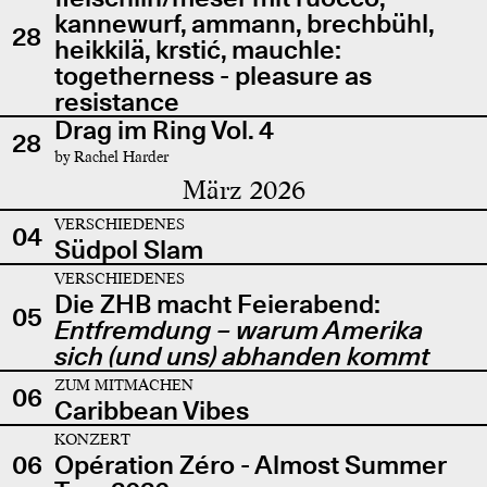
kannewurf, ammann, brechbühl,
28
heikkilä, krstić, mauchle:
togetherness - pleasure as
resistance
Drag im Ring Vol. 4
28
by Rachel Harder
März 2026
VERSCHIEDENES
04
Südpol Slam
VERSCHIEDENES
Die ZHB macht Feierabend:
05
Entfremdung – warum Amerika
sich (und uns) abhanden kommt
ZUM MITMACHEN
06
Caribbean Vibes
KONZERT
06
Opération Zéro - Almost Summer