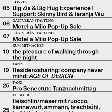
KONZERT
05
Big Zis & Big Hug Experience |
Support: Skinny Bird & Taranja Wu
GASTVERANSTALTUNG
06
Motel a Miio Pop-Up Sale
GASTVERANSTALTUNG
07
Motel a Miio Pop-Up Sale
ZUM MITMACHEN
10
the pleasure of walking through
the night
TANZ
19
Residenzsharing: company never
mind:
AGE OF DESIGN
TANZ
25
Pro Senectute Tanznachmittag
THEATER
fleischlin/meser mit ruocco,
kannewurf, ammann, brechbühl,
25