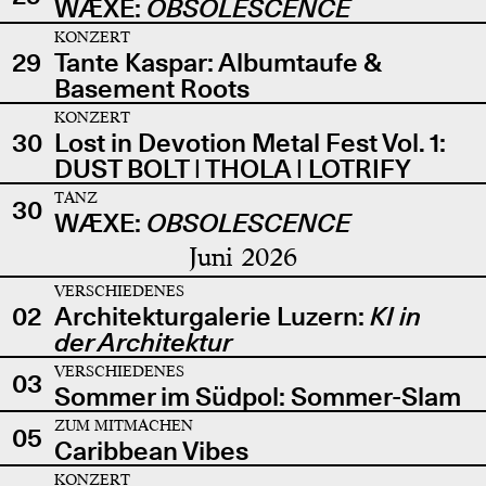
WÆXE:
OBSOLESCENCE
KONZERT
29
Tante Kaspar: Albumtaufe &
Basement Roots
KONZERT
30
Lost in Devotion Metal Fest Vol. 1:
DUST BOLT | THOLA | LOTRIFY
TANZ
30
WÆXE:
OBSOLESCENCE
Juni 2026
VERSCHIEDENES
02
Architekturgalerie Luzern:
KI in
der Architektur
VERSCHIEDENES
03
Sommer im Südpol: Sommer-Slam
ZUM MITMACHEN
05
Caribbean Vibes
KONZERT