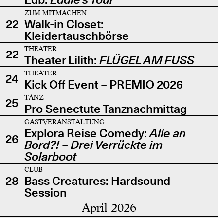
ZUM MITMACHEN
22
Walk-in Closet:
Kleidertauschbörse
THEATER
22
Theater Lilith:
FLÜGEL AM FUSS
THEATER
24
Kick Off Event – PREMIO 2026
TANZ
25
Pro Senectute Tanznachmittag
GASTVERANSTALTUNG
Explora Reise Comedy:
Alle an
26
Bord?! – Drei Verrückte im
Solarboot
CLUB
28
Bass Creatures: Hardsound
Session
April 2026