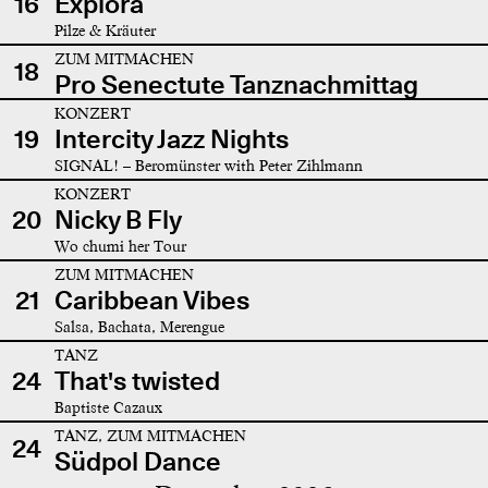
16
Explora
Pilze & Kräuter
ZUM MITMACHEN
18
Pro Senectute Tanznachmittag
KONZERT
19
Intercity Jazz Nights
SIGNAL! – Beromünster with Peter Zihlmann
KONZERT
20
Nicky B Fly
Wo chumi her Tour
ZUM MITMACHEN
21
Caribbean Vibes
Salsa, Bachata, Merengue
TANZ
24
That's twisted
Baptiste Cazaux
TANZ, ZUM MITMACHEN
24
Südpol Dance