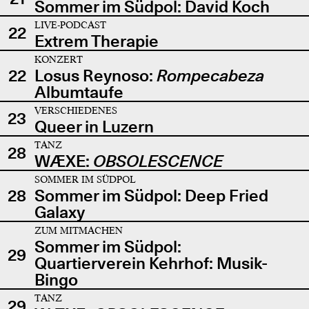
Sommer im Südpol: David Koch
LIVE-PODCAST
22
Extrem Therapie
KONZERT
22
Losus Reynoso:
Rompecabeza
Albumtaufe
VERSCHIEDENES
23
Queer in Luzern
TANZ
28
WÆXE:
OBSOLESCENCE
SOMMER IM SÜDPOL
28
Sommer im Südpol: Deep Fried
Galaxy
ZUM MITMACHEN
Sommer im Südpol:
29
Quartierverein Kehrhof: Musik-
Bingo
TANZ
29