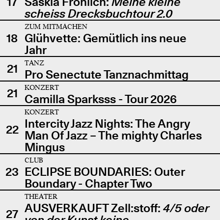
17
Saskia Fröhlich:
Meine kleine
scheiss Drecksbuchtour 2.0
ZUM MITMACHEN
18
Glühvette: Gemütlich ins neue
Jahr
TANZ
21
Pro Senectute Tanznachmittag
KONZERT
21
Camilla Sparksss - Tour 2026
KONZERT
Intercity Jazz Nights: The Angry
22
Man Of Jazz – The mighty Charles
Mingus
CLUB
23
ECLIPSE BOUNDARIES: Outer
Boundary - Chapter Two
THEATER
AUSVERKAUFT Zell:stoff:
4/5 oder
27
von der Kunst keine