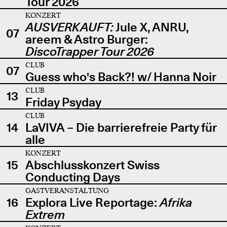
Tour 2026
KONZERT
AUSVERKAUFT:
Jule X, ANRU,
07
areem & Astro Burger:
DiscoTrapper Tour 2026
CLUB
07
Guess who's Back?! w/ Hanna Noir
CLUB
13
Friday Psyday
CLUB
14
LaVIVA – Die barrierefreie Party für
alle
KONZERT
15
Abschlusskonzert Swiss
Conducting Days
GASTVERANSTALTUNG
16
Explora Live Reportage:
Afrika
Extrem