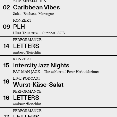
ZUM MITMACHEN
02
Caribbean Vibes
Salsa, Bachata, Merengue
KONZERT
09
PLH
Ultra Tour 2026 | Support: SGB
PERFORMANCE
14
LETTERS
amburo/fleischlin
KONZERT
15
Intercity Jazz Nights
FAT MAN JAZZ – The caliber of Peter Herbolzheimer
LIVE-PODCAST
16
Wurst-Käse-Salat
PERFORMANCE
16
LETTERS
amburo/fleischlin
PERFORMANCE
17
LETTERS