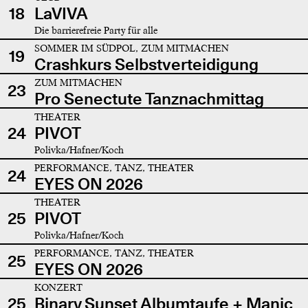
18
LaVIVA
Die barrierefreie Party für alle
SOMMER IM SÜDPOL, ZUM MITMACHEN
19
Crashkurs Selbstverteidigung
ZUM MITMACHEN
23
Pro Senectute Tanznachmittag
THEATER
24
PIVOT
Polivka/Hafner/Koch
PERFORMANCE, TANZ, THEATER
24
EYES ON 2026
THEATER
25
PIVOT
Polivka/Hafner/Koch
PERFORMANCE, TANZ, THEATER
25
EYES ON 2026
KONZERT
25
Binary Sunset Albumtaufe + Manic