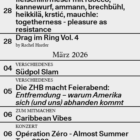
kannewurf, ammann, brechbühl,
28
heikkilä, krstić, mauchle:
togetherness - pleasure as
resistance
Drag im Ring Vol. 4
28
by Rachel Harder
März 2026
VERSCHIEDENES
04
Südpol Slam
VERSCHIEDENES
Die ZHB macht Feierabend:
05
Entfremdung – warum Amerika
sich (und uns) abhanden kommt
ZUM MITMACHEN
06
Caribbean Vibes
KONZERT
06
Opération Zéro - Almost Summer