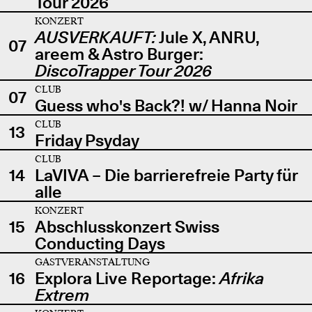
Tour 2026
KONZERT
AUSVERKAUFT:
Jule X, ANRU,
07
areem & Astro Burger:
DiscoTrapper Tour 2026
CLUB
07
Guess who's Back?! w/ Hanna Noir
CLUB
13
Friday Psyday
CLUB
14
LaVIVA – Die barrierefreie Party für
alle
KONZERT
15
Abschlusskonzert Swiss
Conducting Days
GASTVERANSTALTUNG
16
Explora Live Reportage:
Afrika
Extrem