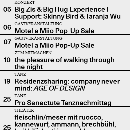
KONZERT
05
Big Zis & Big Hug Experience |
Support: Skinny Bird & Taranja Wu
GASTVERANSTALTUNG
06
Motel a Miio Pop-Up Sale
GASTVERANSTALTUNG
07
Motel a Miio Pop-Up Sale
ZUM MITMACHEN
10
the pleasure of walking through
the night
TANZ
19
Residenzsharing: company never
mind:
AGE OF DESIGN
TANZ
25
Pro Senectute Tanznachmittag
THEATER
fleischlin/meser mit ruocco,
kannewurf, ammann, brechbühl,
25