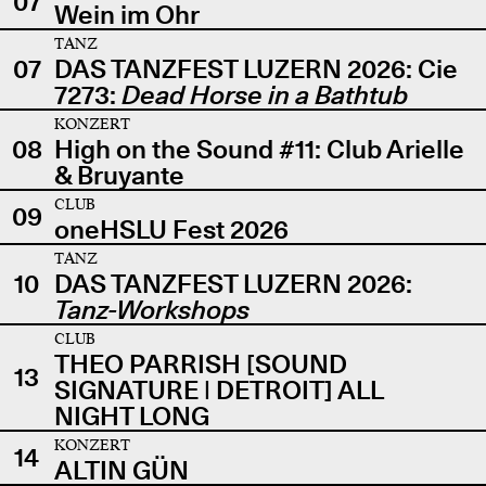
07
Wein im Ohr
TANZ
07
DAS TANZFEST LUZERN 2026: Cie
7273:
Dead Horse in a Bathtub
KONZERT
08
High on the Sound #11: Club Arielle
& Bruyante
CLUB
09
oneHSLU Fest 2026
TANZ
10
DAS TANZFEST LUZERN 2026:
Tanz-Workshops
CLUB
THEO PARRISH [SOUND
13
SIGNATURE | DETROIT] ALL
NIGHT LONG
KONZERT
14
ALTIN GÜN