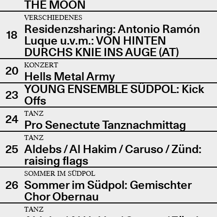
THE MOON
VERSCHIEDENES
Residenzsharing: Antonio Ramón
18
Luque u.v.m.: VON HINTEN
DURCHS KNIE INS AUGE (AT)
KONZERT
20
Hells Metal Army
YOUNG ENSEMBLE SÜDPOL: Kick
23
Offs
TANZ
24
Pro Senectute Tanznachmittag
TANZ
25
Aldebs / Al Hakim / Caruso / Zünd:
raising flags
SOMMER IM SÜDPOL
26
Sommer im Südpol: Gemischter
Chor Obernau
TANZ