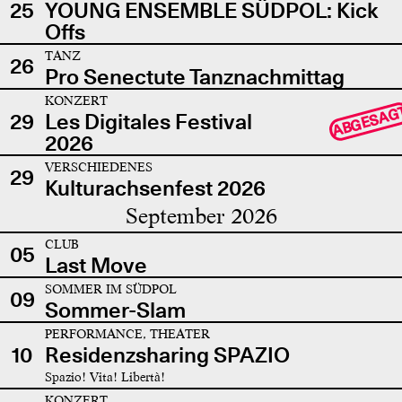
25
YOUNG ENSEMBLE SÜDPOL: Kick
Offs
TANZ
26
Pro Senectute Tanznachmittag
KONZERT
ABGESAG
29
Les Digitales Festival
2026
VERSCHIEDENES
29
Kulturachsenfest 2026
September 2026
CLUB
05
Last Move
SOMMER IM SÜDPOL
09
Sommer-Slam
PERFORMANCE, THEATER
10
Residenzsharing SPAZIO
Spazio! Vita! Libertà!
KONZERT