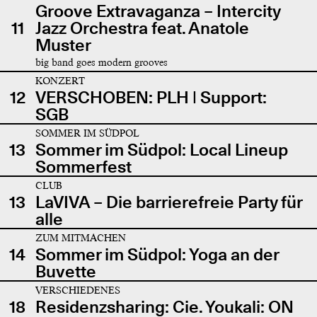
Groove Extravaganza – Intercity
11
Jazz Orchestra feat. Anatole
Muster
big band goes modern grooves
KONZERT
12
VERSCHOBEN: PLH | Support:
SGB
SOMMER IM SÜDPOL
13
Sommer im Südpol: Local Lineup
Sommerfest
CLUB
13
LaVIVA – Die barrierefreie Party für
alle
ZUM MITMACHEN
14
Sommer im Südpol: Yoga an der
Buvette
VERSCHIEDENES
18
Residenzsharing: Cie. Youkali: ON