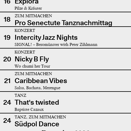
16
Explora
Pilze & Kräuter
ZUM MITMACHEN
18
Pro Senectute Tanznachmittag
KONZERT
19
Intercity Jazz Nights
SIGNAL! – Beromünster with Peter Zihlmann
KONZERT
20
Nicky B Fly
Wo chumi her Tour
ZUM MITMACHEN
21
Caribbean Vibes
Salsa, Bachata, Merengue
TANZ
24
That's twisted
Baptiste Cazaux
TANZ, ZUM MITMACHEN
24
Südpol Dance