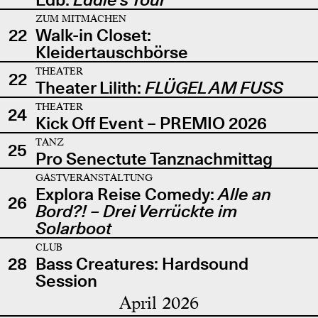
ZUM MITMACHEN
22
Walk-in Closet:
Kleidertauschbörse
THEATER
22
Theater Lilith:
FLÜGEL AM FUSS
THEATER
24
Kick Off Event – PREMIO 2026
TANZ
25
Pro Senectute Tanznachmittag
GASTVERANSTALTUNG
Explora Reise Comedy:
Alle an
26
Bord?! – Drei Verrückte im
Solarboot
CLUB
28
Bass Creatures: Hardsound
Session
April 2026