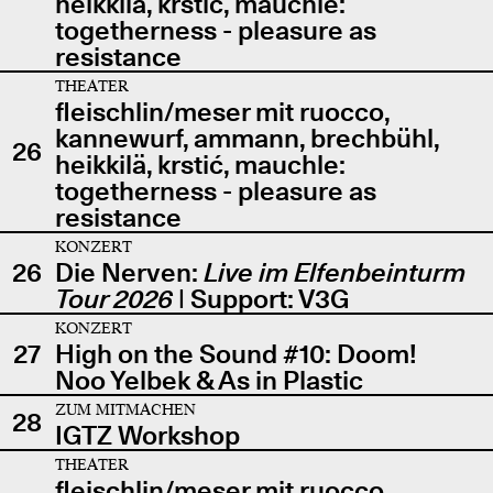
heikkilä, krstić, mauchle:
togetherness - pleasure as
resistance
THEATER
fleischlin/meser mit ruocco,
kannewurf, ammann, brechbühl,
26
heikkilä, krstić, mauchle:
togetherness - pleasure as
resistance
KONZERT
26
Die Nerven:
Live im Elfenbeinturm
Tour 2026
| Support: V3G
KONZERT
27
High on the Sound #10: Doom!
Noo Yelbek & As in Plastic
ZUM MITMACHEN
28
IGTZ Workshop
THEATER
fleischlin/meser mit ruocco,