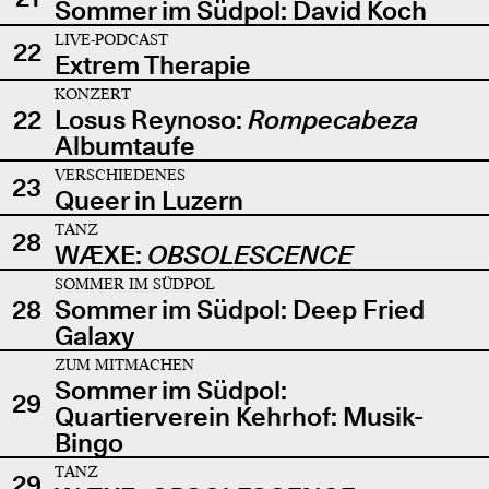
Sommer im Südpol: David Koch
LIVE-PODCAST
22
Extrem Therapie
KONZERT
22
Losus Reynoso:
Rompecabeza
Albumtaufe
VERSCHIEDENES
23
Queer in Luzern
TANZ
28
WÆXE:
OBSOLESCENCE
SOMMER IM SÜDPOL
28
Sommer im Südpol: Deep Fried
Galaxy
ZUM MITMACHEN
Sommer im Südpol:
29
Quartierverein Kehrhof: Musik-
Bingo
TANZ
29