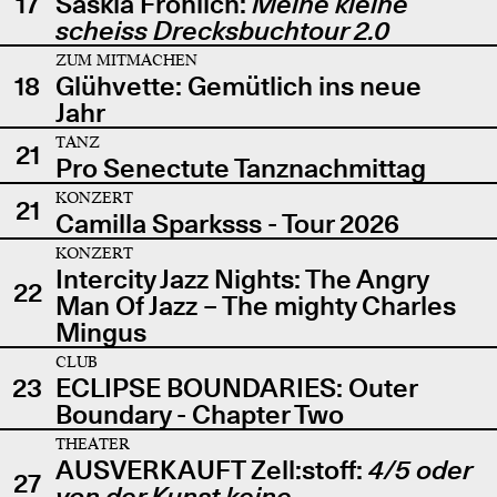
17
Saskia Fröhlich:
Meine kleine
scheiss Drecksbuchtour 2.0
ZUM MITMACHEN
18
Glühvette: Gemütlich ins neue
Jahr
TANZ
21
Pro Senectute Tanznachmittag
KONZERT
21
Camilla Sparksss - Tour 2026
KONZERT
Intercity Jazz Nights: The Angry
22
Man Of Jazz – The mighty Charles
Mingus
CLUB
23
ECLIPSE BOUNDARIES: Outer
Boundary - Chapter Two
THEATER
AUSVERKAUFT Zell:stoff:
4/5 oder
27
von der Kunst keine