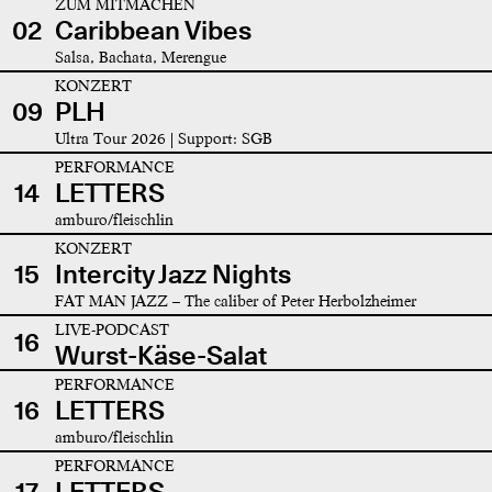
ZUM MITMACHEN
02
Caribbean Vibes
Salsa, Bachata, Merengue
KONZERT
09
PLH
Ultra Tour 2026 | Support: SGB
PERFORMANCE
14
LETTERS
amburo/fleischlin
KONZERT
15
Intercity Jazz Nights
FAT MAN JAZZ – The caliber of Peter Herbolzheimer
LIVE-PODCAST
16
Wurst-Käse-Salat
PERFORMANCE
16
LETTERS
amburo/fleischlin
PERFORMANCE
17
LETTERS