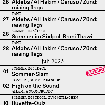
26
Aldebs / Al Hakim / Caruso / Zünd:
raising flags
TANZ
27
Aldebs / Al Hakim / Caruso / Zünd:
raising flags
SOMMER IM SÜDPOL
28
Sommer im Südpol: Rami Thawi
TANZ
28
Aldebs / Al Hakim / Caruso / Zünd:
raising flags
Juli 2026
SOMMER IM SÜDPOL
ABGESAG
01
Sommer-Slam
KONZERT, SOMMER IM SÜDPOL
02
High on the Sound
AMÆMI & SOUNDBUDDY
SOMMER IM SÜDPOL, ZUM MITMACHEN
10
Buvette-Quiz