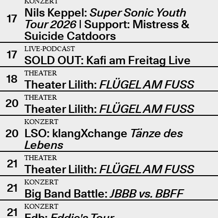
KONZERT
Nils Keppel:
Super Sonic Youth
17
Tour 2026
| Support: Mistress &
Suicide Catdoors
LIVE-PODCAST
17
SOLD OUT: Kafi am Freitag Live
THEATER
18
Theater Lilith:
FLÜGEL AM FUSS
THEATER
20
Theater Lilith:
FLÜGEL AM FUSS
KONZERT
20
LSO: klangXchange
Tänze des
Lebens
THEATER
21
Theater Lilith:
FLÜGEL AM FUSS
KONZERT
21
Big Band Battle:
JBBB vs. BBFF
KONZERT
21
Edb:
Eddie's Tour