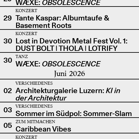
WÆXE:
OBSOLESCENCE
KONZERT
29
Tante Kaspar: Albumtaufe &
Basement Roots
KONZERT
30
Lost in Devotion Metal Fest Vol. 1:
DUST BOLT | THOLA | LOTRIFY
TANZ
30
WÆXE:
OBSOLESCENCE
Juni 2026
VERSCHIEDENES
02
Architekturgalerie Luzern:
KI in
der Architektur
VERSCHIEDENES
03
Sommer im Südpol: Sommer-Slam
ZUM MITMACHEN
05
Caribbean Vibes
KONZERT