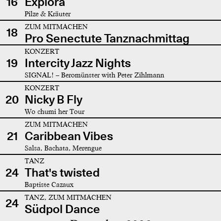
16
Explora
Pilze & Kräuter
ZUM MITMACHEN
18
Pro Senectute Tanznachmittag
KONZERT
19
Intercity Jazz Nights
SIGNAL! – Beromünster with Peter Zihlmann
KONZERT
20
Nicky B Fly
Wo chumi her Tour
ZUM MITMACHEN
21
Caribbean Vibes
Salsa, Bachata, Merengue
TANZ
24
That's twisted
Baptiste Cazaux
TANZ, ZUM MITMACHEN
24
Südpol Dance