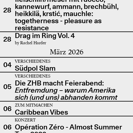
kannewurf, ammann, brechbühl,
28
heikkilä, krstić, mauchle:
togetherness - pleasure as
resistance
Drag im Ring Vol. 4
28
by Rachel Harder
März 2026
VERSCHIEDENES
04
Südpol Slam
VERSCHIEDENES
Die ZHB macht Feierabend:
05
Entfremdung – warum Amerika
sich (und uns) abhanden kommt
ZUM MITMACHEN
06
Caribbean Vibes
KONZERT
06
Opération Zéro - Almost Summer