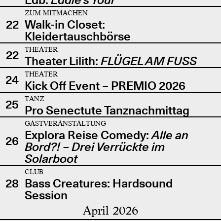
ZUM MITMACHEN
22
Walk-in Closet:
Kleidertauschbörse
THEATER
22
Theater Lilith:
FLÜGEL AM FUSS
THEATER
24
Kick Off Event – PREMIO 2026
TANZ
25
Pro Senectute Tanznachmittag
GASTVERANSTALTUNG
Explora Reise Comedy:
Alle an
26
Bord?! – Drei Verrückte im
Solarboot
CLUB
28
Bass Creatures: Hardsound
Session
April 2026