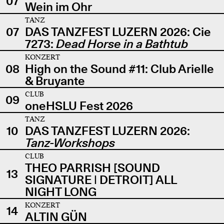
07
Wein im Ohr
TANZ
07
DAS TANZFEST LUZERN 2026: Cie
7273:
Dead Horse in a Bathtub
KONZERT
08
High on the Sound #11: Club Arielle
& Bruyante
CLUB
09
oneHSLU Fest 2026
TANZ
10
DAS TANZFEST LUZERN 2026:
Tanz-Workshops
CLUB
THEO PARRISH [SOUND
13
SIGNATURE | DETROIT] ALL
NIGHT LONG
KONZERT
14
ALTIN GÜN