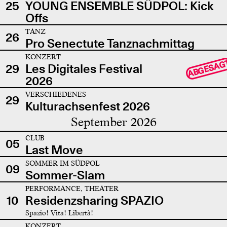
25
YOUNG ENSEMBLE SÜDPOL: Kick
Offs
TANZ
26
Pro Senectute Tanznachmittag
KONZERT
ABGESAG
29
Les Digitales Festival
2026
VERSCHIEDENES
29
Kulturachsenfest 2026
September 2026
CLUB
05
Last Move
SOMMER IM SÜDPOL
09
Sommer-Slam
PERFORMANCE, THEATER
10
Residenzsharing SPAZIO
Spazio! Vita! Libertà!
KONZERT