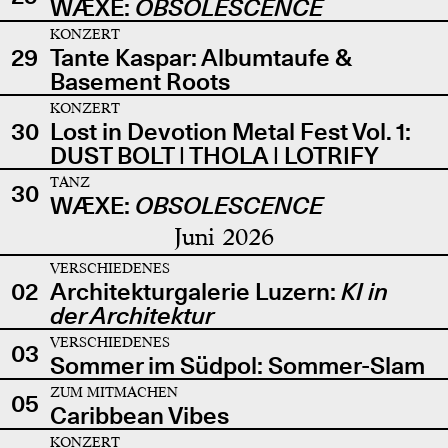
WÆXE:
OBSOLESCENCE
KONZERT
29
Tante Kaspar: Albumtaufe &
Basement Roots
KONZERT
30
Lost in Devotion Metal Fest Vol. 1:
DUST BOLT | THOLA | LOTRIFY
TANZ
30
WÆXE:
OBSOLESCENCE
Juni 2026
VERSCHIEDENES
02
Architekturgalerie Luzern:
KI in
der Architektur
VERSCHIEDENES
03
Sommer im Südpol: Sommer-Slam
ZUM MITMACHEN
05
Caribbean Vibes
KONZERT