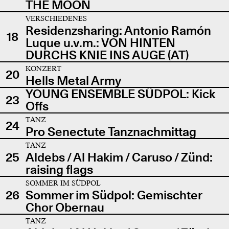
THE MOON
VERSCHIEDENES
Residenzsharing: Antonio Ramón
18
Luque u.v.m.: VON HINTEN
DURCHS KNIE INS AUGE (AT)
KONZERT
20
Hells Metal Army
YOUNG ENSEMBLE SÜDPOL: Kick
23
Offs
TANZ
24
Pro Senectute Tanznachmittag
TANZ
25
Aldebs / Al Hakim / Caruso / Zünd:
raising flags
SOMMER IM SÜDPOL
26
Sommer im Südpol: Gemischter
Chor Obernau
TANZ