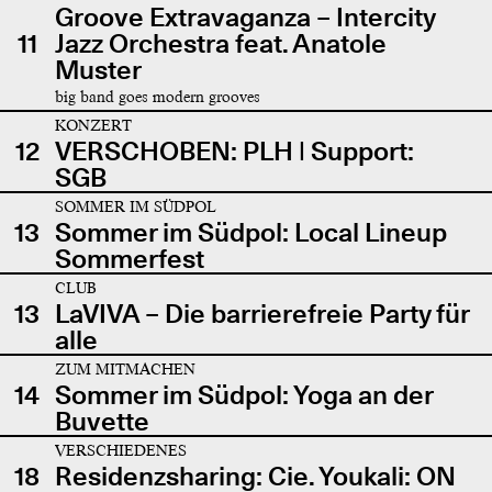
Groove Extravaganza – Intercity
11
Jazz Orchestra feat. Anatole
Muster
big band goes modern grooves
KONZERT
12
VERSCHOBEN: PLH | Support:
SGB
SOMMER IM SÜDPOL
13
Sommer im Südpol: Local Lineup
Sommerfest
CLUB
13
LaVIVA – Die barrierefreie Party für
alle
ZUM MITMACHEN
14
Sommer im Südpol: Yoga an der
Buvette
VERSCHIEDENES
18
Residenzsharing: Cie. Youkali: ON