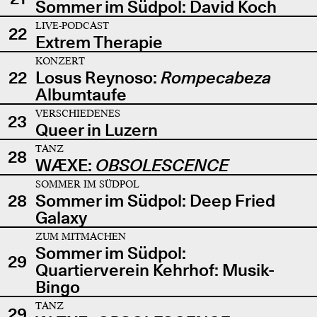
Sommer im Südpol: David Koch
LIVE-PODCAST
22
Extrem Therapie
KONZERT
22
Losus Reynoso:
Rompecabeza
Albumtaufe
VERSCHIEDENES
23
Queer in Luzern
TANZ
28
WÆXE:
OBSOLESCENCE
SOMMER IM SÜDPOL
28
Sommer im Südpol: Deep Fried
Galaxy
ZUM MITMACHEN
Sommer im Südpol:
29
Quartierverein Kehrhof: Musik-
Bingo
TANZ
29