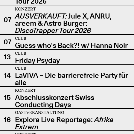
Tour 2026
KONZERT
AUSVERKAUFT:
Jule X, ANRU,
07
areem & Astro Burger:
DiscoTrapper Tour 2026
CLUB
07
Guess who's Back?! w/ Hanna Noir
CLUB
13
Friday Psyday
CLUB
14
LaVIVA – Die barrierefreie Party für
alle
KONZERT
15
Abschlusskonzert Swiss
Conducting Days
GASTVERANSTALTUNG
16
Explora Live Reportage:
Afrika
Extrem