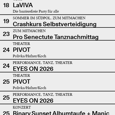
18
LaVIVA
Die barrierefreie Party für alle
SOMMER IM SÜDPOL, ZUM MITMACHEN
19
Crashkurs Selbstverteidigung
ZUM MITMACHEN
23
Pro Senectute Tanznachmittag
THEATER
24
PIVOT
Polivka/Hafner/Koch
PERFORMANCE, TANZ, THEATER
24
EYES ON 2026
THEATER
25
PIVOT
Polivka/Hafner/Koch
PERFORMANCE, TANZ, THEATER
25
EYES ON 2026
KONZERT
25
Binary Sunset Albumtaufe + Manic