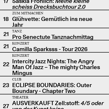
17
Saskia Fröhlich:
Meine kleine
scheiss Drecksbuchtour 2.0
ZUM MITMACHEN
18
Glühvette: Gemütlich ins neue
Jahr
TANZ
21
Pro Senectute Tanznachmittag
KONZERT
21
Camilla Sparksss - Tour 2026
KONZERT
Intercity Jazz Nights: The Angry
22
Man Of Jazz – The mighty Charles
Mingus
CLUB
23
ECLIPSE BOUNDARIES: Outer
Boundary - Chapter Two
THEATER
AUSVERKAUFT Zell:stoff:
4/5 oder
27
von der Kunst keine