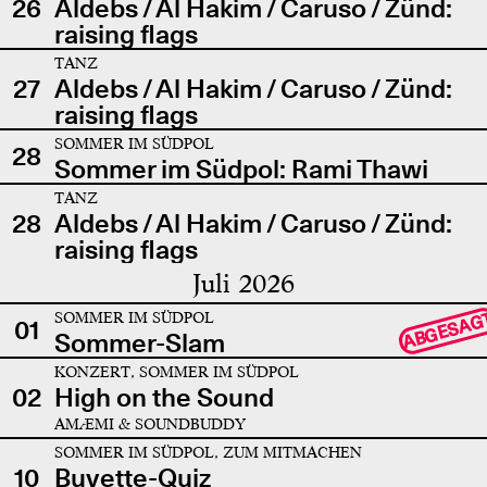
26
Aldebs / Al Hakim / Caruso / Zünd:
raising flags
TANZ
27
Aldebs / Al Hakim / Caruso / Zünd:
raising flags
SOMMER IM SÜDPOL
28
Sommer im Südpol: Rami Thawi
TANZ
28
Aldebs / Al Hakim / Caruso / Zünd:
raising flags
Juli 2026
SOMMER IM SÜDPOL
ABGESAG
01
Sommer-Slam
KONZERT, SOMMER IM SÜDPOL
02
High on the Sound
AMÆMI & SOUNDBUDDY
SOMMER IM SÜDPOL, ZUM MITMACHEN
10
Buvette-Quiz