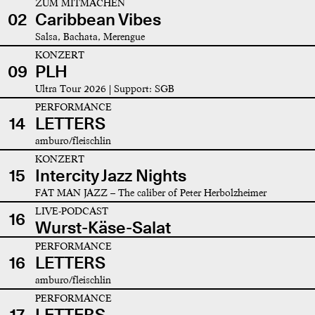
ZUM MITMACHEN
02
Caribbean Vibes
Salsa, Bachata, Merengue
KONZERT
09
PLH
Ultra Tour 2026 | Support: SGB
PERFORMANCE
14
LETTERS
amburo/fleischlin
KONZERT
15
Intercity Jazz Nights
FAT MAN JAZZ – The caliber of Peter Herbolzheimer
LIVE-PODCAST
16
Wurst-Käse-Salat
PERFORMANCE
16
LETTERS
amburo/fleischlin
PERFORMANCE
17
LETTERS