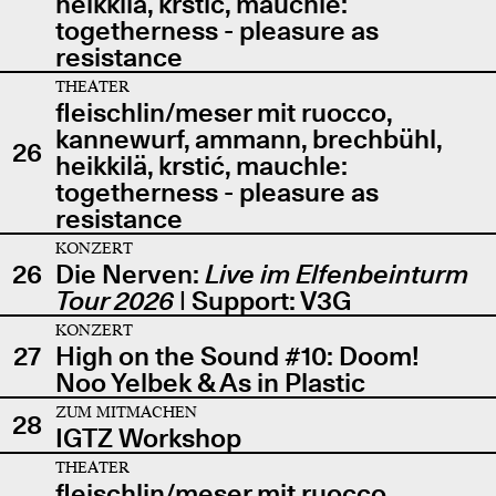
heikkilä, krstić, mauchle:
togetherness - pleasure as
resistance
THEATER
fleischlin/meser mit ruocco,
kannewurf, ammann, brechbühl,
26
heikkilä, krstić, mauchle:
togetherness - pleasure as
resistance
KONZERT
26
Die Nerven:
Live im Elfenbeinturm
Tour 2026
| Support: V3G
KONZERT
27
High on the Sound #10: Doom!
Noo Yelbek & As in Plastic
ZUM MITMACHEN
28
IGTZ Workshop
THEATER
fleischlin/meser mit ruocco,