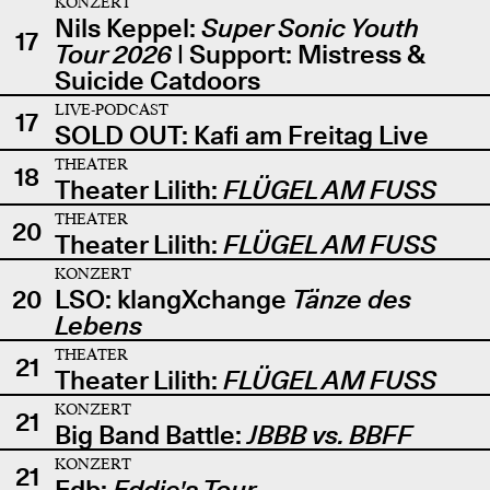
KONZERT
Nils Keppel:
Super Sonic Youth
17
Tour 2026
| Support: Mistress &
Suicide Catdoors
LIVE-PODCAST
17
SOLD OUT: Kafi am Freitag Live
THEATER
18
Theater Lilith:
FLÜGEL AM FUSS
THEATER
20
Theater Lilith:
FLÜGEL AM FUSS
KONZERT
20
LSO: klangXchange
Tänze des
Lebens
THEATER
21
Theater Lilith:
FLÜGEL AM FUSS
KONZERT
21
Big Band Battle:
JBBB vs. BBFF
KONZERT
21
Edb:
Eddie's Tour