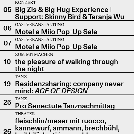
KONZERT
05
Big Zis & Big Hug Experience |
Support: Skinny Bird & Taranja Wu
GASTVERANSTALTUNG
06
Motel a Miio Pop-Up Sale
GASTVERANSTALTUNG
07
Motel a Miio Pop-Up Sale
ZUM MITMACHEN
10
the pleasure of walking through
the night
TANZ
19
Residenzsharing: company never
mind:
AGE OF DESIGN
TANZ
25
Pro Senectute Tanznachmittag
THEATER
fleischlin/meser mit ruocco,
kannewurf, ammann, brechbühl,
25