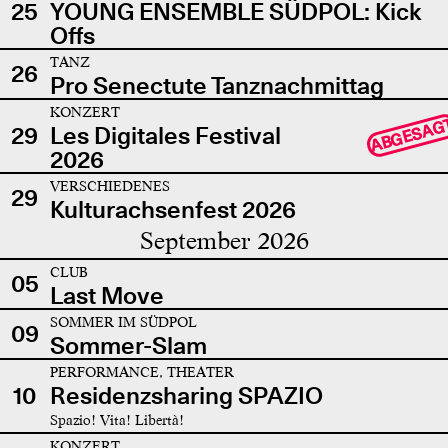
25
YOUNG ENSEMBLE SÜDPOL: Kick
Offs
TANZ
26
Pro Senectute Tanznachmittag
KONZERT
ABGESAG
29
Les Digitales Festival
2026
VERSCHIEDENES
29
Kulturachsenfest 2026
September 2026
CLUB
05
Last Move
SOMMER IM SÜDPOL
09
Sommer-Slam
PERFORMANCE, THEATER
10
Residenzsharing SPAZIO
Spazio! Vita! Libertà!
KONZERT