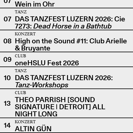
07
Wein im Ohr
TANZ
07
DAS TANZFEST LUZERN 2026: Cie
7273:
Dead Horse in a Bathtub
KONZERT
08
High on the Sound #11: Club Arielle
& Bruyante
CLUB
09
oneHSLU Fest 2026
TANZ
10
DAS TANZFEST LUZERN 2026:
Tanz-Workshops
CLUB
THEO PARRISH [SOUND
13
SIGNATURE | DETROIT] ALL
NIGHT LONG
KONZERT
14
ALTIN GÜN