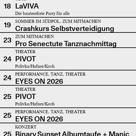
18
LaVIVA
Die barrierefreie Party für alle
SOMMER IM SÜDPOL, ZUM MITMACHEN
19
Crashkurs Selbstverteidigung
ZUM MITMACHEN
23
Pro Senectute Tanznachmittag
THEATER
24
PIVOT
Polivka/Hafner/Koch
PERFORMANCE, TANZ, THEATER
24
EYES ON 2026
THEATER
25
PIVOT
Polivka/Hafner/Koch
PERFORMANCE, TANZ, THEATER
25
EYES ON 2026
KONZERT
25
Binary Sunset Albumtaufe + Manic