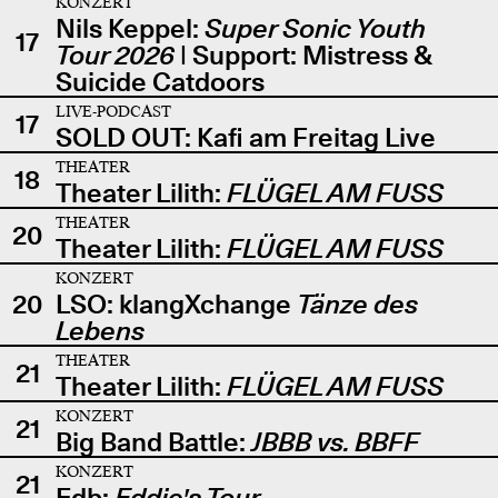
KONZERT
Nils Keppel:
Super Sonic Youth
17
Tour 2026
| Support: Mistress &
Suicide Catdoors
LIVE-PODCAST
17
SOLD OUT: Kafi am Freitag Live
THEATER
18
Theater Lilith:
FLÜGEL AM FUSS
THEATER
20
Theater Lilith:
FLÜGEL AM FUSS
KONZERT
20
LSO: klangXchange
Tänze des
Lebens
THEATER
21
Theater Lilith:
FLÜGEL AM FUSS
KONZERT
21
Big Band Battle:
JBBB vs. BBFF
KONZERT
21
Edb:
Eddie's Tour