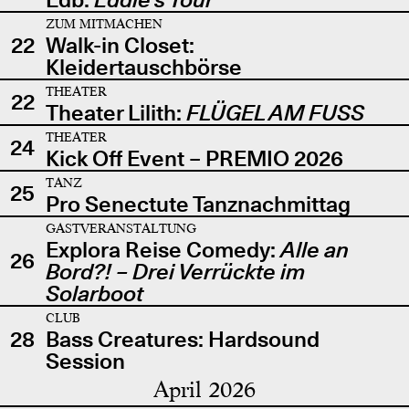
ZUM MITMACHEN
22
Walk-in Closet:
Kleidertauschbörse
THEATER
22
Theater Lilith:
FLÜGEL AM FUSS
THEATER
24
Kick Off Event – PREMIO 2026
TANZ
25
Pro Senectute Tanznachmittag
GASTVERANSTALTUNG
Explora Reise Comedy:
Alle an
26
Bord?! – Drei Verrückte im
Solarboot
CLUB
28
Bass Creatures: Hardsound
Session
April 2026