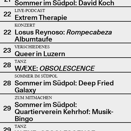
Sommer im Südpol: David Koch
LIVE-PODCAST
22
Extrem Therapie
KONZERT
22
Losus Reynoso:
Rompecabeza
Albumtaufe
VERSCHIEDENES
23
Queer in Luzern
TANZ
28
WÆXE:
OBSOLESCENCE
SOMMER IM SÜDPOL
28
Sommer im Südpol: Deep Fried
Galaxy
ZUM MITMACHEN
Sommer im Südpol:
29
Quartierverein Kehrhof: Musik-
Bingo
TANZ
29