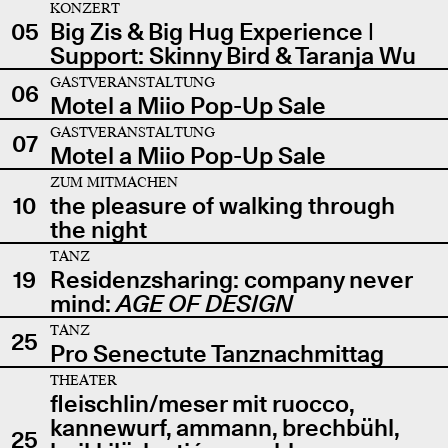
KONZERT
05
Big Zis & Big Hug Experience |
Support: Skinny Bird & Taranja Wu
GASTVERANSTALTUNG
06
Motel a Miio Pop-Up Sale
GASTVERANSTALTUNG
07
Motel a Miio Pop-Up Sale
ZUM MITMACHEN
10
the pleasure of walking through
the night
TANZ
19
Residenzsharing: company never
mind:
AGE OF DESIGN
TANZ
25
Pro Senectute Tanznachmittag
THEATER
fleischlin/meser mit ruocco,
kannewurf, ammann, brechbühl,
25