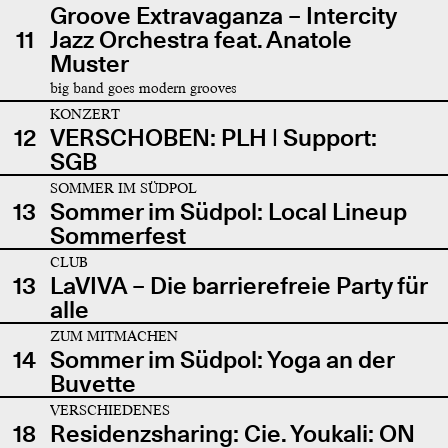
Groove Extravaganza – Intercity
11
Jazz Orchestra feat. Anatole
Muster
big band goes modern grooves
KONZERT
12
VERSCHOBEN: PLH | Support:
SGB
SOMMER IM SÜDPOL
13
Sommer im Südpol: Local Lineup
Sommerfest
CLUB
13
LaVIVA – Die barrierefreie Party für
alle
ZUM MITMACHEN
14
Sommer im Südpol: Yoga an der
Buvette
VERSCHIEDENES
18
Residenzsharing: Cie. Youkali: ON