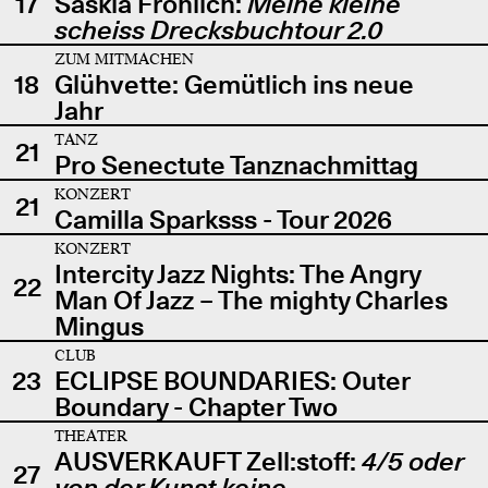
17
Saskia Fröhlich:
Meine kleine
scheiss Drecksbuchtour 2.0
ZUM MITMACHEN
18
Glühvette: Gemütlich ins neue
Jahr
TANZ
21
Pro Senectute Tanznachmittag
KONZERT
21
Camilla Sparksss - Tour 2026
KONZERT
Intercity Jazz Nights: The Angry
22
Man Of Jazz – The mighty Charles
Mingus
CLUB
23
ECLIPSE BOUNDARIES: Outer
Boundary - Chapter Two
THEATER
AUSVERKAUFT Zell:stoff:
4/5 oder
27
von der Kunst keine