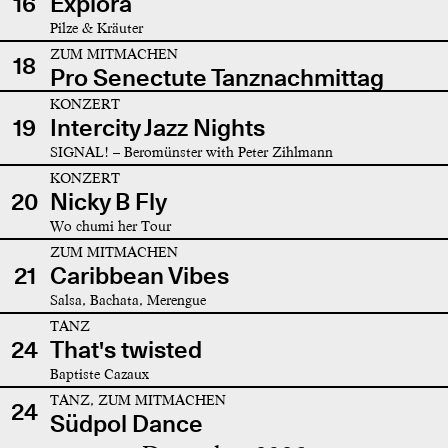
16
Explora
Pilze & Kräuter
ZUM MITMACHEN
18
Pro Senectute Tanznachmittag
KONZERT
19
Intercity Jazz Nights
SIGNAL! – Beromünster with Peter Zihlmann
KONZERT
20
Nicky B Fly
Wo chumi her Tour
ZUM MITMACHEN
21
Caribbean Vibes
Salsa, Bachata, Merengue
TANZ
24
That's twisted
Baptiste Cazaux
TANZ, ZUM MITMACHEN
24
Südpol Dance