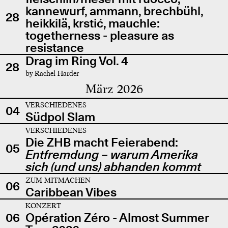
kannewurf, ammann, brechbühl,
28
heikkilä, krstić, mauchle:
togetherness - pleasure as
resistance
Drag im Ring Vol. 4
28
by Rachel Harder
März 2026
VERSCHIEDENES
04
Südpol Slam
VERSCHIEDENES
Die ZHB macht Feierabend:
05
Entfremdung – warum Amerika
sich (und uns) abhanden kommt
ZUM MITMACHEN
06
Caribbean Vibes
KONZERT
06
Opération Zéro - Almost Summer