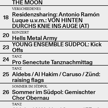
THE MOON
VERSCHIEDENES
Residenzsharing: Antonio Ramón
18
Luque u.v.m.: VON HINTEN
DURCHS KNIE INS AUGE (AT)
KONZERT
20
Hells Metal Army
YOUNG ENSEMBLE SÜDPOL: Kick
23
Offs
TANZ
24
Pro Senectute Tanznachmittag
TANZ
25
Aldebs / Al Hakim / Caruso / Zünd:
raising flags
SOMMER IM SÜDPOL
26
Sommer im Südpol: Gemischter
Chor Obernau
TANZ