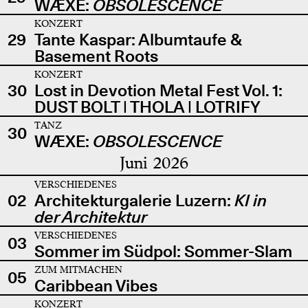
WÆXE:
OBSOLESCENCE
KONZERT
29
Tante Kaspar: Albumtaufe &
Basement Roots
KONZERT
30
Lost in Devotion Metal Fest Vol. 1:
DUST BOLT | THOLA | LOTRIFY
TANZ
30
WÆXE:
OBSOLESCENCE
Juni 2026
VERSCHIEDENES
02
Architekturgalerie Luzern:
KI in
der Architektur
VERSCHIEDENES
03
Sommer im Südpol: Sommer-Slam
ZUM MITMACHEN
05
Caribbean Vibes
KONZERT