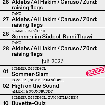
26
Aldebs / Al Hakim / Caruso / Zünd:
raising flags
TANZ
27
Aldebs / Al Hakim / Caruso / Zünd:
raising flags
SOMMER IM SÜDPOL
28
Sommer im Südpol: Rami Thawi
TANZ
28
Aldebs / Al Hakim / Caruso / Zünd:
raising flags
Juli 2026
SOMMER IM SÜDPOL
ABGESAG
01
Sommer-Slam
KONZERT, SOMMER IM SÜDPOL
02
High on the Sound
AMÆMI & SOUNDBUDDY
SOMMER IM SÜDPOL, ZUM MITMACHEN
10
Buvette-Quiz