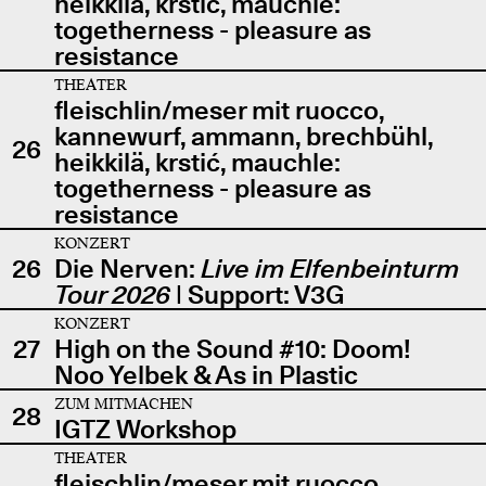
heikkilä, krstić, mauchle:
togetherness - pleasure as
resistance
THEATER
fleischlin/meser mit ruocco,
kannewurf, ammann, brechbühl,
26
heikkilä, krstić, mauchle:
togetherness - pleasure as
resistance
KONZERT
26
Die Nerven:
Live im Elfenbeinturm
Tour 2026
| Support: V3G
KONZERT
27
High on the Sound #10: Doom!
Noo Yelbek & As in Plastic
ZUM MITMACHEN
28
IGTZ Workshop
THEATER
fleischlin/meser mit ruocco,