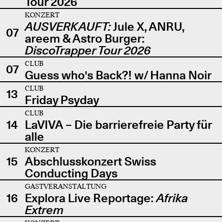
Tour 2026
KONZERT
AUSVERKAUFT:
Jule X, ANRU,
07
areem & Astro Burger:
DiscoTrapper Tour 2026
CLUB
07
Guess who's Back?! w/ Hanna Noir
CLUB
13
Friday Psyday
CLUB
14
LaVIVA – Die barrierefreie Party für
alle
KONZERT
15
Abschlusskonzert Swiss
Conducting Days
GASTVERANSTALTUNG
16
Explora Live Reportage:
Afrika
Extrem