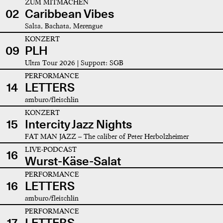
ZUM MITMACHEN
02
Caribbean Vibes
Salsa, Bachata, Merengue
KONZERT
09
PLH
Ultra Tour 2026 | Support: SGB
PERFORMANCE
14
LETTERS
amburo/fleischlin
KONZERT
15
Intercity Jazz Nights
FAT MAN JAZZ – The caliber of Peter Herbolzheimer
LIVE-PODCAST
16
Wurst-Käse-Salat
PERFORMANCE
16
LETTERS
amburo/fleischlin
PERFORMANCE
17
LETTERS