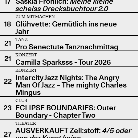
17
Saskia Fröhlich:
Meine kleine
scheiss Drecksbuchtour 2.0
ZUM MITMACHEN
18
Glühvette: Gemütlich ins neue
Jahr
TANZ
21
Pro Senectute Tanznachmittag
KONZERT
21
Camilla Sparksss - Tour 2026
KONZERT
Intercity Jazz Nights: The Angry
22
Man Of Jazz – The mighty Charles
Mingus
CLUB
23
ECLIPSE BOUNDARIES: Outer
Boundary - Chapter Two
THEATER
AUSVERKAUFT Zell:stoff:
4/5 oder
27
von der Kunst keine