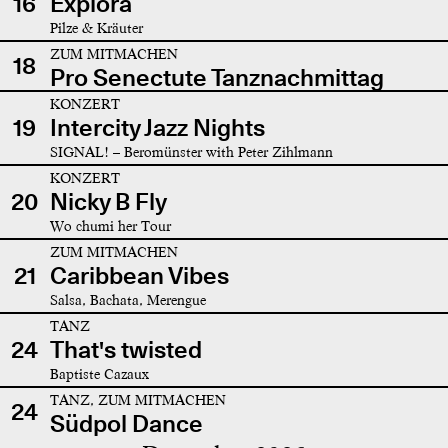
16
Explora
Pilze & Kräuter
ZUM MITMACHEN
18
Pro Senectute Tanznachmittag
KONZERT
19
Intercity Jazz Nights
SIGNAL! – Beromünster with Peter Zihlmann
KONZERT
20
Nicky B Fly
Wo chumi her Tour
ZUM MITMACHEN
21
Caribbean Vibes
Salsa, Bachata, Merengue
TANZ
24
That's twisted
Baptiste Cazaux
TANZ, ZUM MITMACHEN
24
Südpol Dance