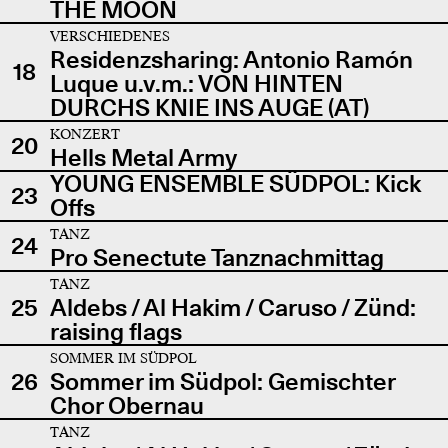
THE MOON
VERSCHIEDENES
Residenzsharing: Antonio Ramón
18
Luque u.v.m.: VON HINTEN
DURCHS KNIE INS AUGE (AT)
KONZERT
20
Hells Metal Army
YOUNG ENSEMBLE SÜDPOL: Kick
23
Offs
TANZ
24
Pro Senectute Tanznachmittag
TANZ
25
Aldebs / Al Hakim / Caruso / Zünd:
raising flags
SOMMER IM SÜDPOL
26
Sommer im Südpol: Gemischter
Chor Obernau
TANZ