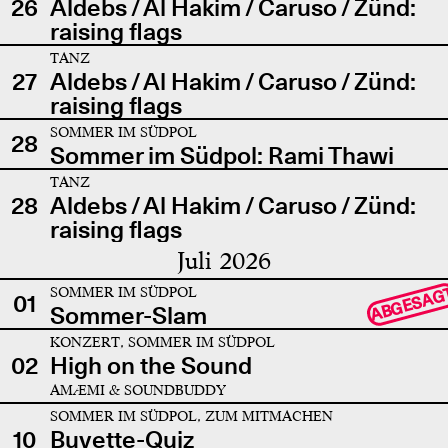
26
Aldebs / Al Hakim / Caruso / Zünd:
raising flags
TANZ
27
Aldebs / Al Hakim / Caruso / Zünd:
raising flags
SOMMER IM SÜDPOL
28
Sommer im Südpol: Rami Thawi
TANZ
28
Aldebs / Al Hakim / Caruso / Zünd:
raising flags
Juli 2026
SOMMER IM SÜDPOL
ABGESAG
01
Sommer-Slam
KONZERT, SOMMER IM SÜDPOL
02
High on the Sound
AMÆMI & SOUNDBUDDY
SOMMER IM SÜDPOL, ZUM MITMACHEN
10
Buvette-Quiz