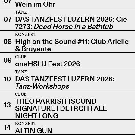
07
Wein im Ohr
TANZ
07
DAS TANZFEST LUZERN 2026: Cie
7273:
Dead Horse in a Bathtub
KONZERT
08
High on the Sound #11: Club Arielle
& Bruyante
CLUB
09
oneHSLU Fest 2026
TANZ
10
DAS TANZFEST LUZERN 2026:
Tanz-Workshops
CLUB
THEO PARRISH [SOUND
13
SIGNATURE | DETROIT] ALL
NIGHT LONG
KONZERT
14
ALTIN GÜN