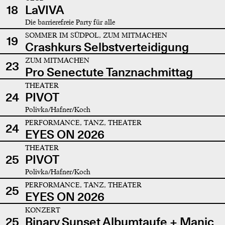
18
LaVIVA
Die barrierefreie Party für alle
SOMMER IM SÜDPOL, ZUM MITMACHEN
19
Crashkurs Selbstverteidigung
ZUM MITMACHEN
23
Pro Senectute Tanznachmittag
THEATER
24
PIVOT
Polivka/Hafner/Koch
PERFORMANCE, TANZ, THEATER
24
EYES ON 2026
THEATER
25
PIVOT
Polivka/Hafner/Koch
PERFORMANCE, TANZ, THEATER
25
EYES ON 2026
KONZERT
25
Binary Sunset Albumtaufe + Manic