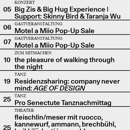
KONZERT
05
Big Zis & Big Hug Experience |
Support: Skinny Bird & Taranja Wu
GASTVERANSTALTUNG
06
Motel a Miio Pop-Up Sale
GASTVERANSTALTUNG
07
Motel a Miio Pop-Up Sale
ZUM MITMACHEN
10
the pleasure of walking through
the night
TANZ
19
Residenzsharing: company never
mind:
AGE OF DESIGN
TANZ
25
Pro Senectute Tanznachmittag
THEATER
fleischlin/meser mit ruocco,
kannewurf, ammann, brechbühl,
25