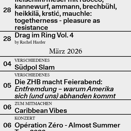
kannewurf, ammann, brechbühl,
28
heikkilä, krstić, mauchle:
togetherness - pleasure as
resistance
Drag im Ring Vol. 4
28
by Rachel Harder
März 2026
VERSCHIEDENES
04
Südpol Slam
VERSCHIEDENES
Die ZHB macht Feierabend:
05
Entfremdung – warum Amerika
sich (und uns) abhanden kommt
ZUM MITMACHEN
06
Caribbean Vibes
KONZERT
06
Opération Zéro - Almost Summer