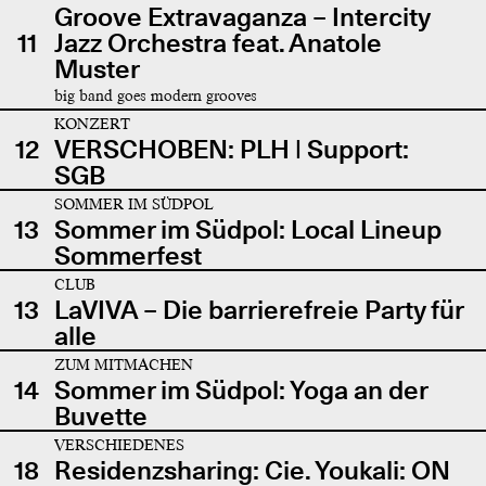
Groove Extravaganza – Intercity
11
Jazz Orchestra feat. Anatole
Muster
big band goes modern grooves
KONZERT
12
VERSCHOBEN: PLH | Support:
SGB
SOMMER IM SÜDPOL
13
Sommer im Südpol: Local Lineup
Sommerfest
CLUB
13
LaVIVA – Die barrierefreie Party für
alle
ZUM MITMACHEN
14
Sommer im Südpol: Yoga an der
Buvette
VERSCHIEDENES
18
Residenzsharing: Cie. Youkali: ON