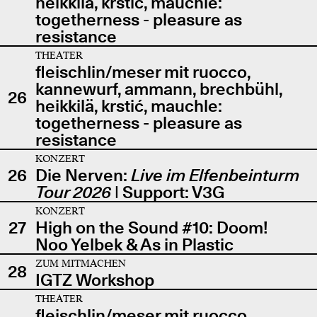
heikkilä, krstić, mauchle:
togetherness - pleasure as
resistance
THEATER
fleischlin/meser mit ruocco,
kannewurf, ammann, brechbühl,
26
heikkilä, krstić, mauchle:
togetherness - pleasure as
resistance
KONZERT
26
Die Nerven:
Live im Elfenbeinturm
Tour 2026
| Support: V3G
KONZERT
27
High on the Sound #10: Doom!
Noo Yelbek & As in Plastic
ZUM MITMACHEN
28
IGTZ Workshop
THEATER
fleischlin/meser mit ruocco,