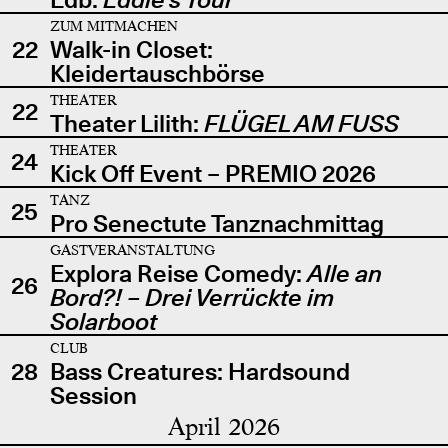
ZUM MITMACHEN
22
Walk-in Closet:
Kleidertauschbörse
THEATER
22
Theater Lilith:
FLÜGEL AM FUSS
THEATER
24
Kick Off Event – PREMIO 2026
TANZ
25
Pro Senectute Tanznachmittag
GASTVERANSTALTUNG
Explora Reise Comedy:
Alle an
26
Bord?! – Drei Verrückte im
Solarboot
CLUB
28
Bass Creatures: Hardsound
Session
April 2026