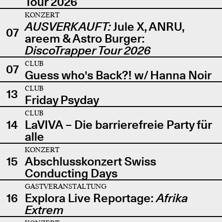
Tour 2026
KONZERT
AUSVERKAUFT:
Jule X, ANRU,
07
areem & Astro Burger:
DiscoTrapper Tour 2026
CLUB
07
Guess who's Back?! w/ Hanna Noir
CLUB
13
Friday Psyday
CLUB
14
LaVIVA – Die barrierefreie Party für
alle
KONZERT
15
Abschlusskonzert Swiss
Conducting Days
GASTVERANSTALTUNG
16
Explora Live Reportage:
Afrika
Extrem