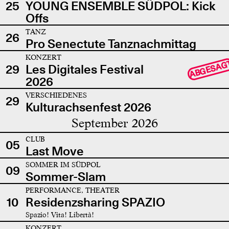
25
YOUNG ENSEMBLE SÜDPOL: Kick
Offs
TANZ
26
Pro Senectute Tanznachmittag
KONZERT
ABGESAG
29
Les Digitales Festival
2026
VERSCHIEDENES
29
Kulturachsenfest 2026
September 2026
CLUB
05
Last Move
SOMMER IM SÜDPOL
09
Sommer-Slam
PERFORMANCE, THEATER
10
Residenzsharing SPAZIO
Spazio! Vita! Libertà!
KONZERT