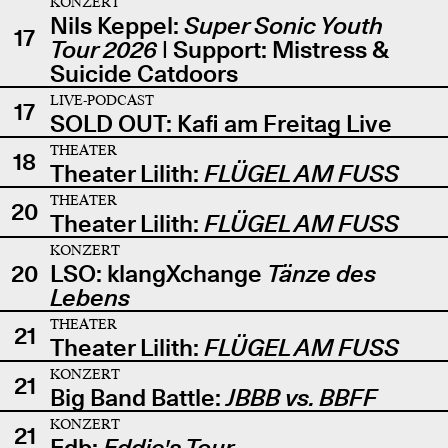
KONZERT
Nils Keppel:
Super Sonic Youth
17
Tour 2026
| Support: Mistress &
Suicide Catdoors
LIVE-PODCAST
17
SOLD OUT: Kafi am Freitag Live
THEATER
18
Theater Lilith:
FLÜGEL AM FUSS
THEATER
20
Theater Lilith:
FLÜGEL AM FUSS
KONZERT
20
LSO: klangXchange
Tänze des
Lebens
THEATER
21
Theater Lilith:
FLÜGEL AM FUSS
KONZERT
21
Big Band Battle:
JBBB vs. BBFF
KONZERT
21
Edb:
Eddie's Tour