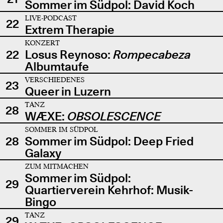
Sommer im Südpol: David Koch
LIVE-PODCAST
22
Extrem Therapie
KONZERT
22
Losus Reynoso:
Rompecabeza
Albumtaufe
VERSCHIEDENES
23
Queer in Luzern
TANZ
28
WÆXE:
OBSOLESCENCE
SOMMER IM SÜDPOL
28
Sommer im Südpol: Deep Fried
Galaxy
ZUM MITMACHEN
Sommer im Südpol:
29
Quartierverein Kehrhof: Musik-
Bingo
TANZ
29