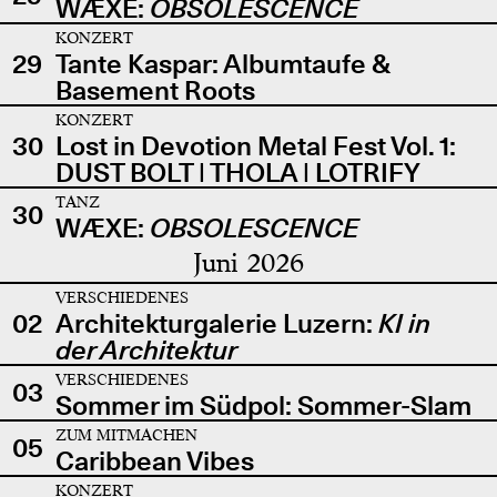
WÆXE:
OBSOLESCENCE
KONZERT
29
Tante Kaspar: Albumtaufe &
Basement Roots
KONZERT
30
Lost in Devotion Metal Fest Vol. 1:
DUST BOLT | THOLA | LOTRIFY
TANZ
30
WÆXE:
OBSOLESCENCE
Juni 2026
VERSCHIEDENES
02
Architekturgalerie Luzern:
KI in
der Architektur
VERSCHIEDENES
03
Sommer im Südpol: Sommer-Slam
ZUM MITMACHEN
05
Caribbean Vibes
KONZERT