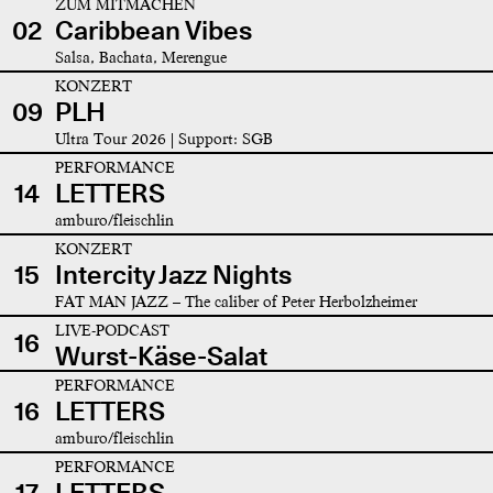
ZUM MITMACHEN
02
Caribbean Vibes
Salsa, Bachata, Merengue
KONZERT
09
PLH
Ultra Tour 2026 | Support: SGB
PERFORMANCE
14
LETTERS
amburo/fleischlin
KONZERT
15
Intercity Jazz Nights
FAT MAN JAZZ – The caliber of Peter Herbolzheimer
LIVE-PODCAST
16
Wurst-Käse-Salat
PERFORMANCE
16
LETTERS
amburo/fleischlin
PERFORMANCE
17
LETTERS