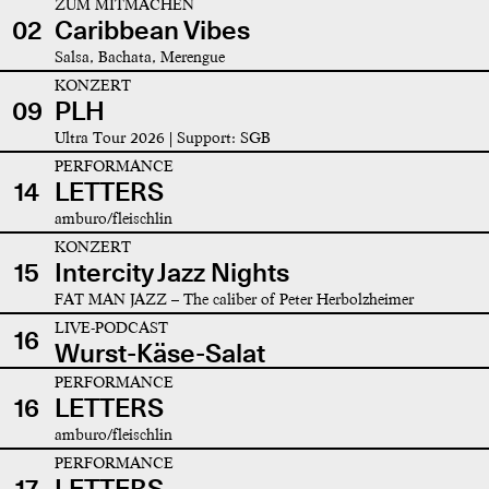
ZUM MITMACHEN
02
Caribbean Vibes
Salsa, Bachata, Merengue
KONZERT
09
PLH
Ultra Tour 2026 | Support: SGB
PERFORMANCE
14
LETTERS
amburo/fleischlin
KONZERT
15
Intercity Jazz Nights
FAT MAN JAZZ – The caliber of Peter Herbolzheimer
LIVE-PODCAST
16
Wurst-Käse-Salat
PERFORMANCE
16
LETTERS
amburo/fleischlin
PERFORMANCE
17
LETTERS