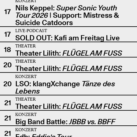
KONZERT
Nils Keppel:
Super Sonic Youth
17
Tour 2026
| Support: Mistress &
Suicide Catdoors
LIVE-PODCAST
17
SOLD OUT: Kafi am Freitag Live
THEATER
18
Theater Lilith:
FLÜGEL AM FUSS
THEATER
20
Theater Lilith:
FLÜGEL AM FUSS
KONZERT
20
LSO: klangXchange
Tänze des
Lebens
THEATER
21
Theater Lilith:
FLÜGEL AM FUSS
KONZERT
21
Big Band Battle:
JBBB vs. BBFF
KONZERT
21
Edb:
Eddie's Tour