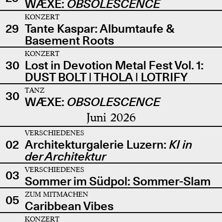
WÆXE:
OBSOLESCENCE
KONZERT
29
Tante Kaspar: Albumtaufe &
Basement Roots
KONZERT
30
Lost in Devotion Metal Fest Vol. 1:
DUST BOLT | THOLA | LOTRIFY
TANZ
30
WÆXE:
OBSOLESCENCE
Juni 2026
VERSCHIEDENES
02
Architekturgalerie Luzern:
KI in
der Architektur
VERSCHIEDENES
03
Sommer im Südpol: Sommer-Slam
ZUM MITMACHEN
05
Caribbean Vibes
KONZERT