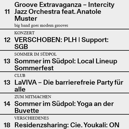
Groove Extravaganza – Intercity
11
Jazz Orchestra feat. Anatole
Muster
big band goes modern grooves
KONZERT
12
VERSCHOBEN: PLH | Support:
SGB
SOMMER IM SÜDPOL
13
Sommer im Südpol: Local Lineup
Sommerfest
CLUB
13
LaVIVA – Die barrierefreie Party für
alle
ZUM MITMACHEN
14
Sommer im Südpol: Yoga an der
Buvette
VERSCHIEDENES
18
Residenzsharing: Cie. Youkali: ON