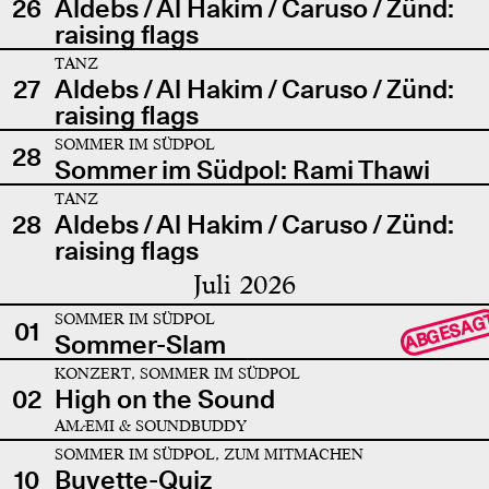
26
Aldebs / Al Hakim / Caruso / Zünd:
raising flags
TANZ
27
Aldebs / Al Hakim / Caruso / Zünd:
raising flags
SOMMER IM SÜDPOL
28
Sommer im Südpol: Rami Thawi
TANZ
28
Aldebs / Al Hakim / Caruso / Zünd:
raising flags
Juli 2026
SOMMER IM SÜDPOL
ABGESAG
01
Sommer-Slam
KONZERT, SOMMER IM SÜDPOL
02
High on the Sound
AMÆMI & SOUNDBUDDY
SOMMER IM SÜDPOL, ZUM MITMACHEN
10
Buvette-Quiz