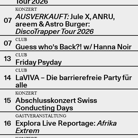
Tour 2026
KONZERT
AUSVERKAUFT:
Jule X, ANRU,
07
areem & Astro Burger:
DiscoTrapper Tour 2026
CLUB
07
Guess who's Back?! w/ Hanna Noir
CLUB
13
Friday Psyday
CLUB
14
LaVIVA – Die barrierefreie Party für
alle
KONZERT
15
Abschlusskonzert Swiss
Conducting Days
GASTVERANSTALTUNG
16
Explora Live Reportage:
Afrika
Extrem