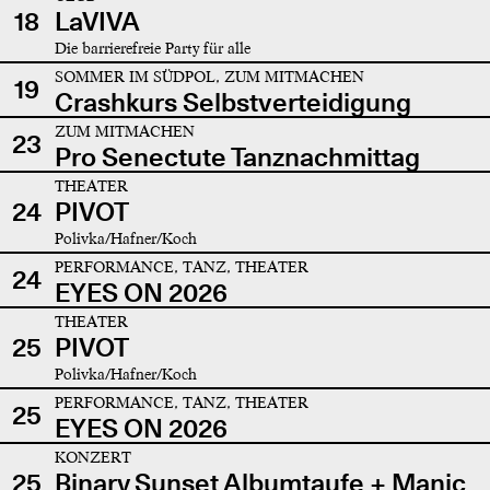
18
LaVIVA
Die barrierefreie Party für alle
SOMMER IM SÜDPOL, ZUM MITMACHEN
19
Crashkurs Selbstverteidigung
ZUM MITMACHEN
23
Pro Senectute Tanznachmittag
THEATER
24
PIVOT
Polivka/Hafner/Koch
PERFORMANCE, TANZ, THEATER
24
EYES ON 2026
THEATER
25
PIVOT
Polivka/Hafner/Koch
PERFORMANCE, TANZ, THEATER
25
EYES ON 2026
KONZERT
25
Binary Sunset Albumtaufe + Manic