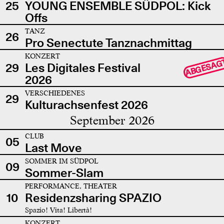
25
YOUNG ENSEMBLE SÜDPOL: Kick
Offs
TANZ
26
Pro Senectute Tanznachmittag
KONZERT
ABGESAG
29
Les Digitales Festival
2026
VERSCHIEDENES
29
Kulturachsenfest 2026
September 2026
CLUB
05
Last Move
SOMMER IM SÜDPOL
09
Sommer-Slam
PERFORMANCE, THEATER
10
Residenzsharing SPAZIO
Spazio! Vita! Libertà!
KONZERT