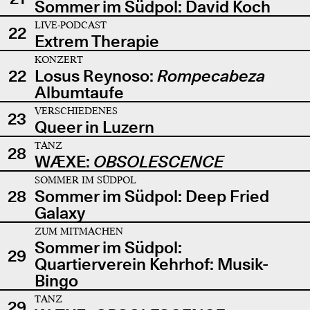
Sommer im Südpol: David Koch
LIVE-PODCAST
22
Extrem Therapie
KONZERT
22
Losus Reynoso:
Rompecabeza
Albumtaufe
VERSCHIEDENES
23
Queer in Luzern
TANZ
28
WÆXE:
OBSOLESCENCE
SOMMER IM SÜDPOL
28
Sommer im Südpol: Deep Fried
Galaxy
ZUM MITMACHEN
Sommer im Südpol:
29
Quartierverein Kehrhof: Musik-
Bingo
TANZ
29