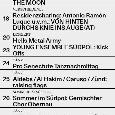
THE MOON
VERSCHIEDENES
Residenzsharing: Antonio Ramón
18
Luque u.v.m.: VON HINTEN
DURCHS KNIE INS AUGE (AT)
KONZERT
20
Hells Metal Army
YOUNG ENSEMBLE SÜDPOL: Kick
23
Offs
TANZ
24
Pro Senectute Tanznachmittag
TANZ
25
Aldebs / Al Hakim / Caruso / Zünd:
raising flags
SOMMER IM SÜDPOL
26
Sommer im Südpol: Gemischter
Chor Obernau
TANZ