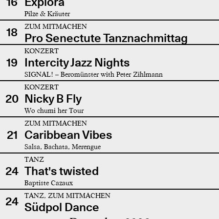
16
Explora
Pilze & Kräuter
ZUM MITMACHEN
18
Pro Senectute Tanznachmittag
KONZERT
19
Intercity Jazz Nights
SIGNAL! – Beromünster with Peter Zihlmann
KONZERT
20
Nicky B Fly
Wo chumi her Tour
ZUM MITMACHEN
21
Caribbean Vibes
Salsa, Bachata, Merengue
TANZ
24
That's twisted
Baptiste Cazaux
TANZ, ZUM MITMACHEN
24
Südpol Dance