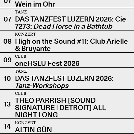
07
Wein im Ohr
TANZ
07
DAS TANZFEST LUZERN 2026: Cie
7273:
Dead Horse in a Bathtub
KONZERT
08
High on the Sound #11: Club Arielle
& Bruyante
CLUB
09
oneHSLU Fest 2026
TANZ
10
DAS TANZFEST LUZERN 2026:
Tanz-Workshops
CLUB
THEO PARRISH [SOUND
13
SIGNATURE | DETROIT] ALL
NIGHT LONG
KONZERT
14
ALTIN GÜN