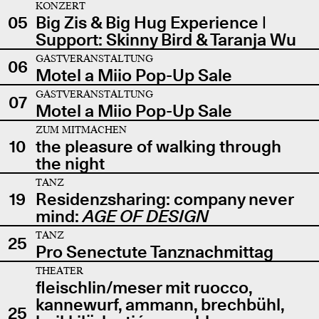
KONZERT
05
Big Zis & Big Hug Experience |
Support: Skinny Bird & Taranja Wu
GASTVERANSTALTUNG
06
Motel a Miio Pop-Up Sale
GASTVERANSTALTUNG
07
Motel a Miio Pop-Up Sale
ZUM MITMACHEN
10
the pleasure of walking through
the night
TANZ
19
Residenzsharing: company never
mind:
AGE OF DESIGN
TANZ
25
Pro Senectute Tanznachmittag
THEATER
fleischlin/meser mit ruocco,
kannewurf, ammann, brechbühl,
25