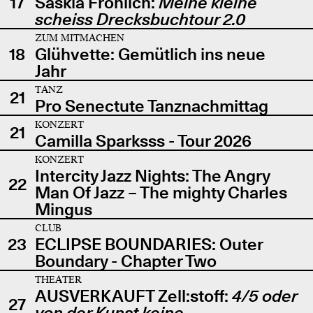
17
Saskia Fröhlich:
Meine kleine
scheiss Drecksbuchtour 2.0
ZUM MITMACHEN
18
Glühvette: Gemütlich ins neue
Jahr
TANZ
21
Pro Senectute Tanznachmittag
KONZERT
21
Camilla Sparksss - Tour 2026
KONZERT
Intercity Jazz Nights: The Angry
22
Man Of Jazz – The mighty Charles
Mingus
CLUB
23
ECLIPSE BOUNDARIES: Outer
Boundary - Chapter Two
THEATER
AUSVERKAUFT Zell:stoff:
4/5 oder
27
von der Kunst keine