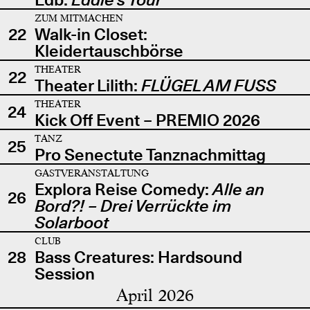
ZUM MITMACHEN
22
Walk-in Closet:
Kleidertauschbörse
THEATER
22
Theater Lilith:
FLÜGEL AM FUSS
THEATER
24
Kick Off Event – PREMIO 2026
TANZ
25
Pro Senectute Tanznachmittag
GASTVERANSTALTUNG
Explora Reise Comedy:
Alle an
26
Bord?! – Drei Verrückte im
Solarboot
CLUB
28
Bass Creatures: Hardsound
Session
April 2026