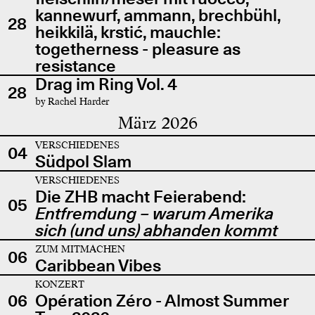
kannewurf, ammann, brechbühl,
28
heikkilä, krstić, mauchle:
togetherness - pleasure as
resistance
Drag im Ring Vol. 4
28
by Rachel Harder
März 2026
VERSCHIEDENES
04
Südpol Slam
VERSCHIEDENES
Die ZHB macht Feierabend:
05
Entfremdung – warum Amerika
sich (und uns) abhanden kommt
ZUM MITMACHEN
06
Caribbean Vibes
KONZERT
06
Opération Zéro - Almost Summer