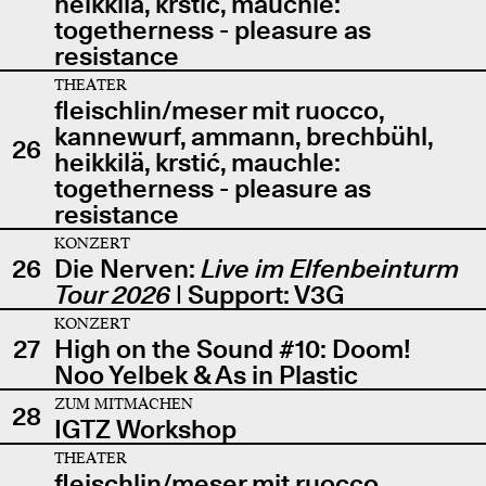
heikkilä, krstić, mauchle:
togetherness - pleasure as
resistance
THEATER
fleischlin/meser mit ruocco,
kannewurf, ammann, brechbühl,
26
heikkilä, krstić, mauchle:
togetherness - pleasure as
resistance
KONZERT
26
Die Nerven:
Live im Elfenbeinturm
Tour 2026
| Support: V3G
KONZERT
27
High on the Sound #10: Doom!
Noo Yelbek & As in Plastic
ZUM MITMACHEN
28
IGTZ Workshop
THEATER
fleischlin/meser mit ruocco,