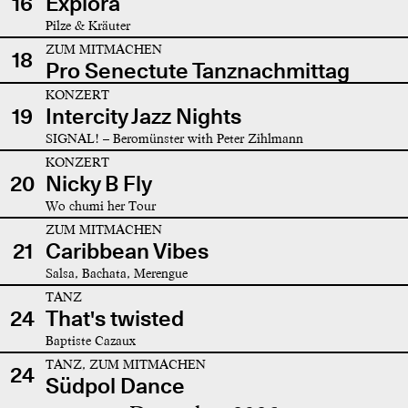
16
Explora
Pilze & Kräuter
ZUM MITMACHEN
18
Pro Senectute Tanznachmittag
KONZERT
19
Intercity Jazz Nights
SIGNAL! – Beromünster with Peter Zihlmann
KONZERT
20
Nicky B Fly
Wo chumi her Tour
ZUM MITMACHEN
21
Caribbean Vibes
Salsa, Bachata, Merengue
TANZ
24
That's twisted
Baptiste Cazaux
TANZ, ZUM MITMACHEN
24
Südpol Dance