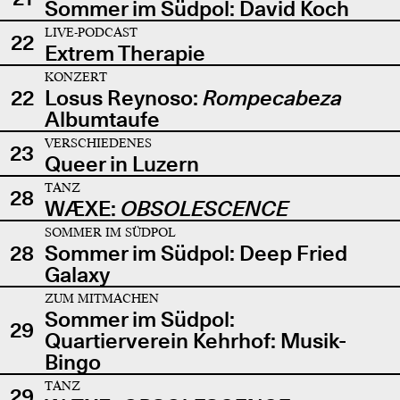
Sommer im Südpol: David Koch
LIVE-PODCAST
22
Extrem Therapie
KONZERT
22
Losus Reynoso:
Rompecabeza
Albumtaufe
VERSCHIEDENES
23
Queer in Luzern
TANZ
28
WÆXE:
OBSOLESCENCE
SOMMER IM SÜDPOL
28
Sommer im Südpol: Deep Fried
Galaxy
ZUM MITMACHEN
Sommer im Südpol:
29
Quartierverein Kehrhof: Musik-
Bingo
TANZ
29