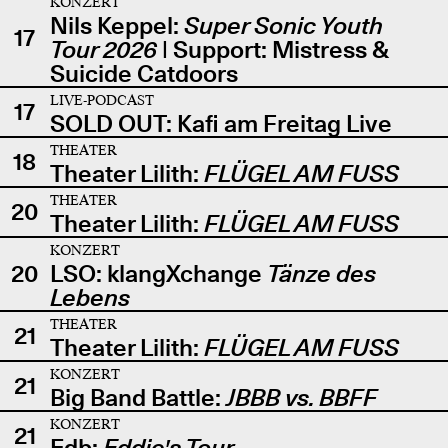
KONZERT
Nils Keppel:
Super Sonic Youth
17
Tour 2026
| Support: Mistress &
Suicide Catdoors
LIVE-PODCAST
17
SOLD OUT: Kafi am Freitag Live
THEATER
18
Theater Lilith:
FLÜGEL AM FUSS
THEATER
20
Theater Lilith:
FLÜGEL AM FUSS
KONZERT
20
LSO: klangXchange
Tänze des
Lebens
THEATER
21
Theater Lilith:
FLÜGEL AM FUSS
KONZERT
21
Big Band Battle:
JBBB vs. BBFF
KONZERT
21
Edb:
Eddie's Tour