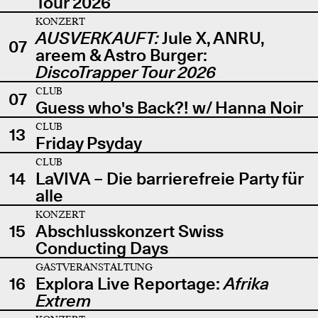
Tour 2026
KONZERT
AUSVERKAUFT:
Jule X, ANRU,
07
areem & Astro Burger:
DiscoTrapper Tour 2026
CLUB
07
Guess who's Back?! w/ Hanna Noir
CLUB
13
Friday Psyday
CLUB
14
LaVIVA – Die barrierefreie Party für
alle
KONZERT
15
Abschlusskonzert Swiss
Conducting Days
GASTVERANSTALTUNG
16
Explora Live Reportage:
Afrika
Extrem