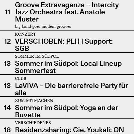
Groove Extravaganza – Intercity
11
Jazz Orchestra feat. Anatole
Muster
big band goes modern grooves
KONZERT
12
VERSCHOBEN: PLH | Support:
SGB
SOMMER IM SÜDPOL
13
Sommer im Südpol: Local Lineup
Sommerfest
CLUB
13
LaVIVA – Die barrierefreie Party für
alle
ZUM MITMACHEN
14
Sommer im Südpol: Yoga an der
Buvette
VERSCHIEDENES
18
Residenzsharing: Cie. Youkali: ON