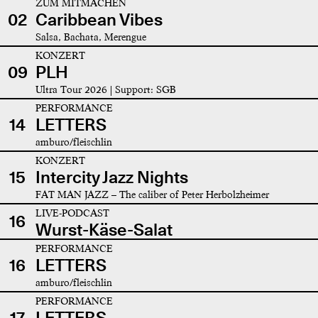
ZUM MITMACHEN
02
Caribbean Vibes
Salsa, Bachata, Merengue
KONZERT
09
PLH
Ultra Tour 2026 | Support: SGB
PERFORMANCE
14
LETTERS
amburo/fleischlin
KONZERT
15
Intercity Jazz Nights
FAT MAN JAZZ – The caliber of Peter Herbolzheimer
LIVE-PODCAST
16
Wurst-Käse-Salat
PERFORMANCE
16
LETTERS
amburo/fleischlin
PERFORMANCE
17
LETTERS