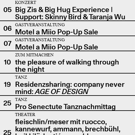
KONZERT
05
Big Zis & Big Hug Experience |
Support: Skinny Bird & Taranja Wu
GASTVERANSTALTUNG
06
Motel a Miio Pop-Up Sale
GASTVERANSTALTUNG
07
Motel a Miio Pop-Up Sale
ZUM MITMACHEN
10
the pleasure of walking through
the night
TANZ
19
Residenzsharing: company never
mind:
AGE OF DESIGN
TANZ
25
Pro Senectute Tanznachmittag
THEATER
fleischlin/meser mit ruocco,
kannewurf, ammann, brechbühl,
25