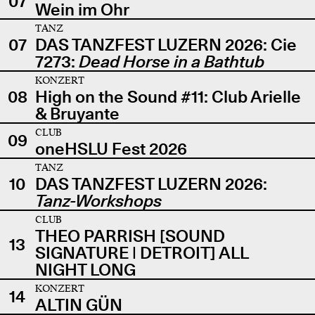
07
Wein im Ohr
TANZ
07
DAS TANZFEST LUZERN 2026: Cie
7273:
Dead Horse in a Bathtub
KONZERT
08
High on the Sound #11: Club Arielle
& Bruyante
CLUB
09
oneHSLU Fest 2026
TANZ
10
DAS TANZFEST LUZERN 2026:
Tanz-Workshops
CLUB
THEO PARRISH [SOUND
13
SIGNATURE | DETROIT] ALL
NIGHT LONG
KONZERT
14
ALTIN GÜN