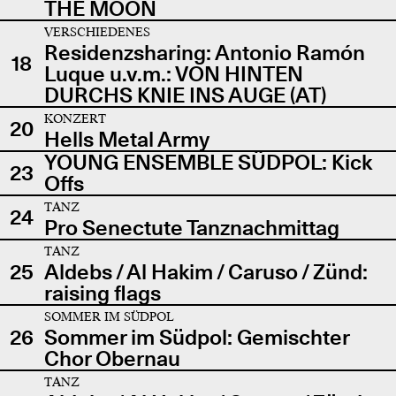
THE MOON
VERSCHIEDENES
Residenzsharing: Antonio Ramón
18
Luque u.v.m.: VON HINTEN
DURCHS KNIE INS AUGE (AT)
KONZERT
20
Hells Metal Army
YOUNG ENSEMBLE SÜDPOL: Kick
23
Offs
TANZ
24
Pro Senectute Tanznachmittag
TANZ
25
Aldebs / Al Hakim / Caruso / Zünd:
raising flags
SOMMER IM SÜDPOL
26
Sommer im Südpol: Gemischter
Chor Obernau
TANZ