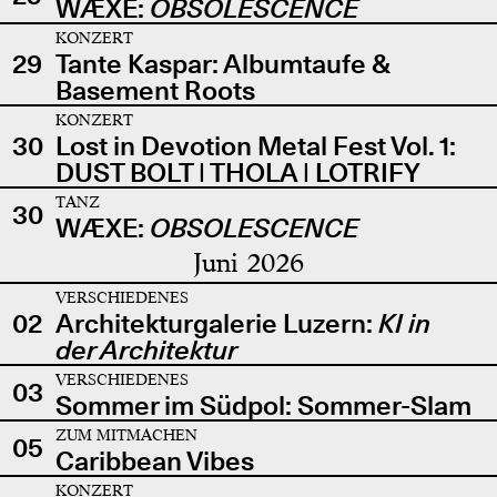
WÆXE:
OBSOLESCENCE
KONZERT
29
Tante Kaspar: Albumtaufe &
Basement Roots
KONZERT
30
Lost in Devotion Metal Fest Vol. 1:
DUST BOLT | THOLA | LOTRIFY
TANZ
30
WÆXE:
OBSOLESCENCE
Juni 2026
VERSCHIEDENES
02
Architekturgalerie Luzern:
KI in
der Architektur
VERSCHIEDENES
03
Sommer im Südpol: Sommer-Slam
ZUM MITMACHEN
05
Caribbean Vibes
KONZERT