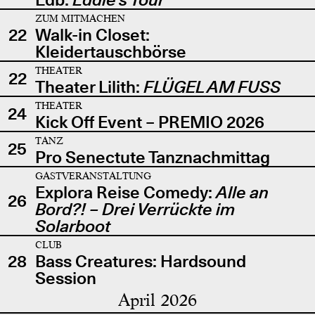
ZUM MITMACHEN
22
Walk-in Closet:
Kleidertauschbörse
THEATER
22
Theater Lilith:
FLÜGEL AM FUSS
THEATER
24
Kick Off Event – PREMIO 2026
TANZ
25
Pro Senectute Tanznachmittag
GASTVERANSTALTUNG
Explora Reise Comedy:
Alle an
26
Bord?! – Drei Verrückte im
Solarboot
CLUB
28
Bass Creatures: Hardsound
Session
April 2026