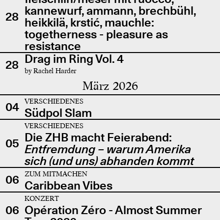
kannewurf, ammann, brechbühl,
28
heikkilä, krstić, mauchle:
togetherness - pleasure as
resistance
Drag im Ring Vol. 4
28
by Rachel Harder
März 2026
VERSCHIEDENES
04
Südpol Slam
VERSCHIEDENES
Die ZHB macht Feierabend:
05
Entfremdung – warum Amerika
sich (und uns) abhanden kommt
ZUM MITMACHEN
06
Caribbean Vibes
KONZERT
06
Opération Zéro - Almost Summer