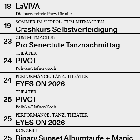
18
LaVIVA
Die barrierefreie Party für alle
SOMMER IM SÜDPOL, ZUM MITMACHEN
19
Crashkurs Selbstverteidigung
ZUM MITMACHEN
23
Pro Senectute Tanznachmittag
THEATER
24
PIVOT
Polivka/Hafner/Koch
PERFORMANCE, TANZ, THEATER
24
EYES ON 2026
THEATER
25
PIVOT
Polivka/Hafner/Koch
PERFORMANCE, TANZ, THEATER
25
EYES ON 2026
KONZERT
25
Binary Sunset Albumtaufe + Manic