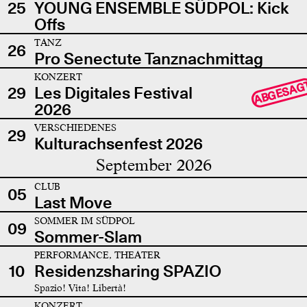
25
YOUNG ENSEMBLE SÜDPOL: Kick
Offs
TANZ
26
Pro Senectute Tanznachmittag
KONZERT
ABGESAG
29
Les Digitales Festival
2026
VERSCHIEDENES
29
Kulturachsenfest 2026
September 2026
CLUB
05
Last Move
SOMMER IM SÜDPOL
09
Sommer-Slam
PERFORMANCE, THEATER
10
Residenzsharing SPAZIO
Spazio! Vita! Libertà!
KONZERT