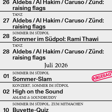
26
Aldebs / Al Hakim / Caruso / Zünd:
raising flags
TANZ
27
Aldebs / Al Hakim / Caruso / Zünd:
raising flags
SOMMER IM SÜDPOL
28
Sommer im Südpol: Rami Thawi
TANZ
28
Aldebs / Al Hakim / Caruso / Zünd:
raising flags
Juli 2026
SOMMER IM SÜDPOL
ABGESAG
01
Sommer-Slam
KONZERT, SOMMER IM SÜDPOL
02
High on the Sound
AMÆMI & SOUNDBUDDY
SOMMER IM SÜDPOL, ZUM MITMACHEN
10
Buvette-Quiz