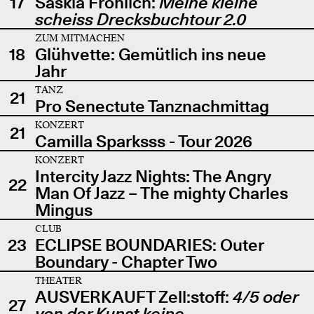
17
Saskia Fröhlich:
Meine kleine
scheiss Drecksbuchtour 2.0
ZUM MITMACHEN
18
Glühvette: Gemütlich ins neue
Jahr
TANZ
21
Pro Senectute Tanznachmittag
KONZERT
21
Camilla Sparksss - Tour 2026
KONZERT
Intercity Jazz Nights: The Angry
22
Man Of Jazz – The mighty Charles
Mingus
CLUB
23
ECLIPSE BOUNDARIES: Outer
Boundary - Chapter Two
THEATER
AUSVERKAUFT Zell:stoff:
4/5 oder
27
von der Kunst keine