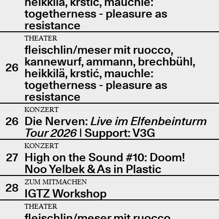
heikkilä, krstić, mauchle:
togetherness - pleasure as
resistance
THEATER
fleischlin/meser mit ruocco,
kannewurf, ammann, brechbühl,
26
heikkilä, krstić, mauchle:
togetherness - pleasure as
resistance
KONZERT
26
Die Nerven:
Live im Elfenbeinturm
Tour 2026
| Support: V3G
KONZERT
27
High on the Sound #10: Doom!
Noo Yelbek & As in Plastic
ZUM MITMACHEN
28
IGTZ Workshop
THEATER
fleischlin/meser mit ruocco,