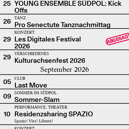
25
YOUNG ENSEMBLE SÜDPOL: Kick
Offs
TANZ
26
Pro Senectute Tanznachmittag
KONZERT
ABGESAG
29
Les Digitales Festival
2026
VERSCHIEDENES
29
Kulturachsenfest 2026
September 2026
CLUB
05
Last Move
SOMMER IM SÜDPOL
09
Sommer-Slam
PERFORMANCE, THEATER
10
Residenzsharing SPAZIO
Spazio! Vita! Libertà!
KONZERT