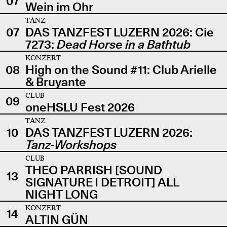
07
Wein im Ohr
TANZ
07
DAS TANZFEST LUZERN 2026: Cie
7273:
Dead Horse in a Bathtub
KONZERT
08
High on the Sound #11: Club Arielle
& Bruyante
CLUB
09
oneHSLU Fest 2026
TANZ
10
DAS TANZFEST LUZERN 2026:
Tanz-Workshops
CLUB
THEO PARRISH [SOUND
13
SIGNATURE | DETROIT] ALL
NIGHT LONG
KONZERT
14
ALTIN GÜN