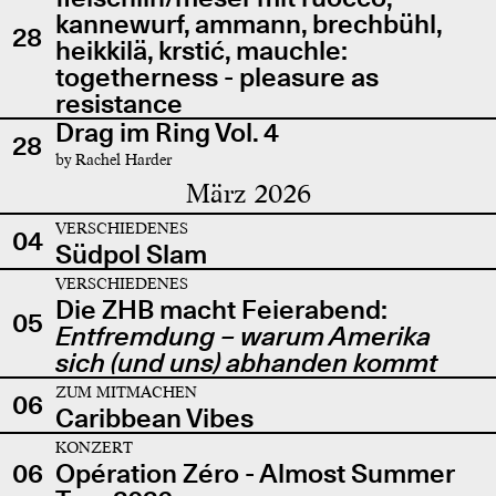
kannewurf, ammann, brechbühl,
28
heikkilä, krstić, mauchle:
togetherness - pleasure as
resistance
Drag im Ring Vol. 4
28
by Rachel Harder
März 2026
VERSCHIEDENES
04
Südpol Slam
VERSCHIEDENES
Die ZHB macht Feierabend:
05
Entfremdung – warum Amerika
sich (und uns) abhanden kommt
ZUM MITMACHEN
06
Caribbean Vibes
KONZERT
06
Opération Zéro - Almost Summer