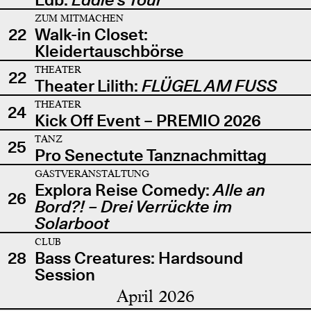
ZUM MITMACHEN
22
Walk-in Closet:
Kleidertauschbörse
THEATER
22
Theater Lilith:
FLÜGEL AM FUSS
THEATER
24
Kick Off Event – PREMIO 2026
TANZ
25
Pro Senectute Tanznachmittag
GASTVERANSTALTUNG
Explora Reise Comedy:
Alle an
26
Bord?! – Drei Verrückte im
Solarboot
CLUB
28
Bass Creatures: Hardsound
Session
April 2026