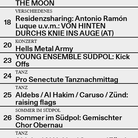
THE MOON
VERSCHIEDENES
Residenzsharing: Antonio Ramón
18
Luque u.v.m.: VON HINTEN
DURCHS KNIE INS AUGE (AT)
KONZERT
20
Hells Metal Army
YOUNG ENSEMBLE SÜDPOL: Kick
23
Offs
TANZ
24
Pro Senectute Tanznachmittag
TANZ
25
Aldebs / Al Hakim / Caruso / Zünd:
raising flags
SOMMER IM SÜDPOL
26
Sommer im Südpol: Gemischter
Chor Obernau
TANZ