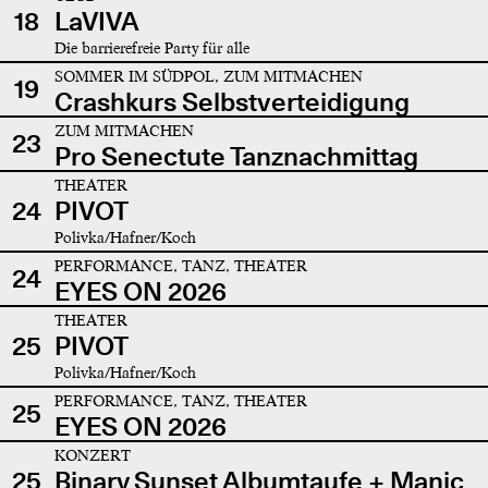
18
LaVIVA
Die barrierefreie Party für alle
SOMMER IM SÜDPOL, ZUM MITMACHEN
19
Crashkurs Selbstverteidigung
ZUM MITMACHEN
23
Pro Senectute Tanznachmittag
THEATER
24
PIVOT
Polivka/Hafner/Koch
PERFORMANCE, TANZ, THEATER
24
EYES ON 2026
THEATER
25
PIVOT
Polivka/Hafner/Koch
PERFORMANCE, TANZ, THEATER
25
EYES ON 2026
KONZERT
25
Binary Sunset Albumtaufe + Manic