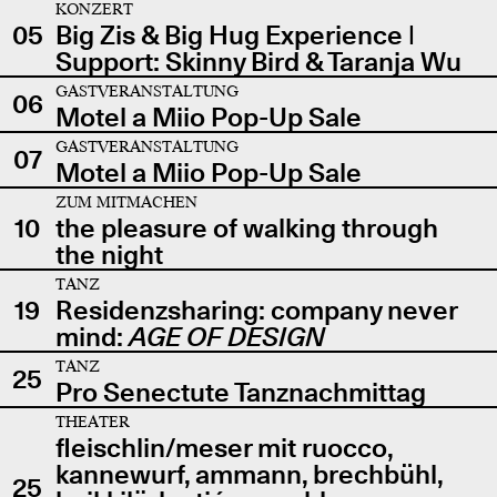
KONZERT
05
Big Zis & Big Hug Experience |
Support: Skinny Bird & Taranja Wu
GASTVERANSTALTUNG
06
Motel a Miio Pop-Up Sale
GASTVERANSTALTUNG
07
Motel a Miio Pop-Up Sale
ZUM MITMACHEN
10
the pleasure of walking through
the night
TANZ
19
Residenzsharing: company never
mind:
AGE OF DESIGN
TANZ
25
Pro Senectute Tanznachmittag
THEATER
fleischlin/meser mit ruocco,
kannewurf, ammann, brechbühl,
25