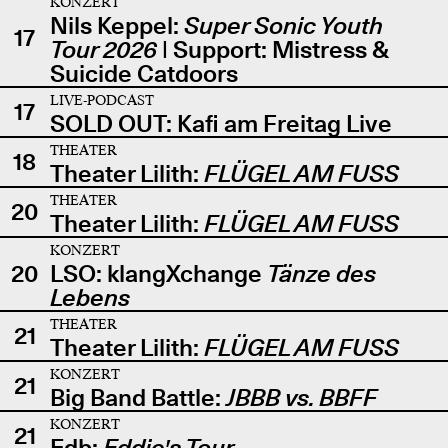
KONZERT
Nils Keppel:
Super Sonic Youth
17
Tour 2026
| Support: Mistress &
Suicide Catdoors
LIVE-PODCAST
17
SOLD OUT: Kafi am Freitag Live
THEATER
18
Theater Lilith:
FLÜGEL AM FUSS
THEATER
20
Theater Lilith:
FLÜGEL AM FUSS
KONZERT
20
LSO: klangXchange
Tänze des
Lebens
THEATER
21
Theater Lilith:
FLÜGEL AM FUSS
KONZERT
21
Big Band Battle:
JBBB vs. BBFF
KONZERT
21
Edb:
Eddie's Tour