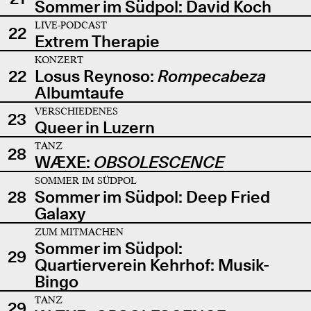
Sommer im Südpol: David Koch
LIVE-PODCAST
22
Extrem Therapie
KONZERT
22
Losus Reynoso:
Rompecabeza
Albumtaufe
VERSCHIEDENES
23
Queer in Luzern
TANZ
28
WÆXE:
OBSOLESCENCE
SOMMER IM SÜDPOL
28
Sommer im Südpol: Deep Fried
Galaxy
ZUM MITMACHEN
Sommer im Südpol:
29
Quartierverein Kehrhof: Musik-
Bingo
TANZ
29