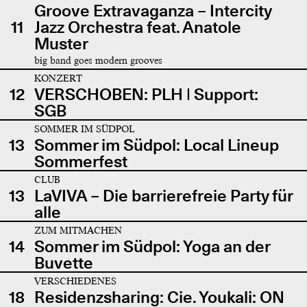
Groove Extravaganza – Intercity
11
Jazz Orchestra feat. Anatole
Muster
big band goes modern grooves
KONZERT
12
VERSCHOBEN: PLH | Support:
SGB
SOMMER IM SÜDPOL
13
Sommer im Südpol: Local Lineup
Sommerfest
CLUB
13
LaVIVA – Die barrierefreie Party für
alle
ZUM MITMACHEN
14
Sommer im Südpol: Yoga an der
Buvette
VERSCHIEDENES
18
Residenzsharing: Cie. Youkali: ON