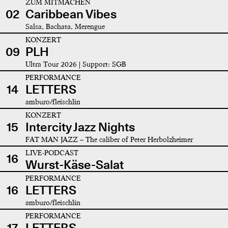
ZUM MITMACHEN
02
Caribbean Vibes
Salsa, Bachata, Merengue
KONZERT
09
PLH
Ultra Tour 2026 | Support: SGB
PERFORMANCE
14
LETTERS
amburo/fleischlin
KONZERT
15
Intercity Jazz Nights
FAT MAN JAZZ – The caliber of Peter Herbolzheimer
LIVE-PODCAST
16
Wurst-Käse-Salat
PERFORMANCE
16
LETTERS
amburo/fleischlin
PERFORMANCE
17
LETTERS