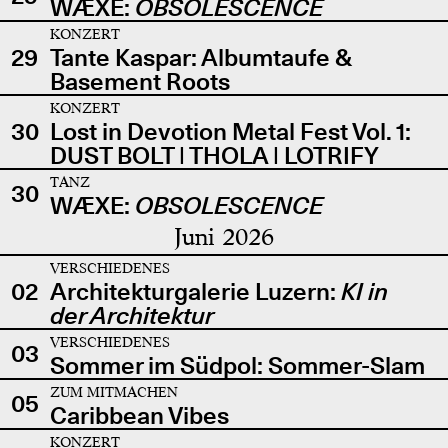
WÆXE:
OBSOLESCENCE
KONZERT
29
Tante Kaspar: Albumtaufe &
Basement Roots
KONZERT
30
Lost in Devotion Metal Fest Vol. 1:
DUST BOLT | THOLA | LOTRIFY
TANZ
30
WÆXE:
OBSOLESCENCE
Juni 2026
VERSCHIEDENES
02
Architekturgalerie Luzern:
KI in
der Architektur
VERSCHIEDENES
03
Sommer im Südpol: Sommer-Slam
ZUM MITMACHEN
05
Caribbean Vibes
KONZERT