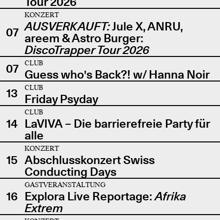
Tour 2026
KONZERT
AUSVERKAUFT:
Jule X, ANRU,
07
areem & Astro Burger:
DiscoTrapper Tour 2026
CLUB
07
Guess who's Back?! w/ Hanna Noir
CLUB
13
Friday Psyday
CLUB
14
LaVIVA – Die barrierefreie Party für
alle
KONZERT
15
Abschlusskonzert Swiss
Conducting Days
GASTVERANSTALTUNG
16
Explora Live Reportage:
Afrika
Extrem