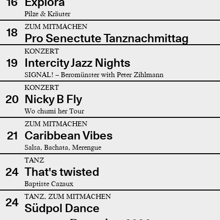
16
Explora
Pilze & Kräuter
ZUM MITMACHEN
18
Pro Senectute Tanznachmittag
KONZERT
19
Intercity Jazz Nights
SIGNAL! – Beromünster with Peter Zihlmann
KONZERT
20
Nicky B Fly
Wo chumi her Tour
ZUM MITMACHEN
21
Caribbean Vibes
Salsa, Bachata, Merengue
TANZ
24
That's twisted
Baptiste Cazaux
TANZ, ZUM MITMACHEN
24
Südpol Dance