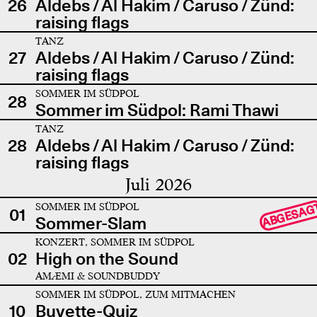
26
Aldebs / Al Hakim / Caruso / Zünd:
raising flags
TANZ
27
Aldebs / Al Hakim / Caruso / Zünd:
raising flags
SOMMER IM SÜDPOL
28
Sommer im Südpol: Rami Thawi
TANZ
28
Aldebs / Al Hakim / Caruso / Zünd:
raising flags
Juli 2026
SOMMER IM SÜDPOL
ABGESAG
01
Sommer-Slam
KONZERT, SOMMER IM SÜDPOL
02
High on the Sound
AMÆMI & SOUNDBUDDY
SOMMER IM SÜDPOL, ZUM MITMACHEN
10
Buvette-Quiz