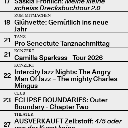
17
Saskia Fröhlich:
Meine kleine
scheiss Drecksbuchtour 2.0
ZUM MITMACHEN
18
Glühvette: Gemütlich ins neue
Jahr
TANZ
21
Pro Senectute Tanznachmittag
KONZERT
21
Camilla Sparksss - Tour 2026
KONZERT
Intercity Jazz Nights: The Angry
22
Man Of Jazz – The mighty Charles
Mingus
CLUB
23
ECLIPSE BOUNDARIES: Outer
Boundary - Chapter Two
THEATER
AUSVERKAUFT Zell:stoff:
4/5 oder
27
von der Kunst keine