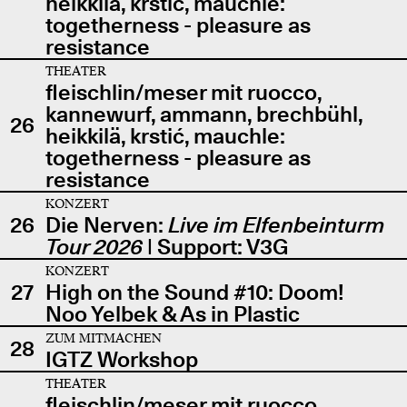
heikkilä, krstić, mauchle:
togetherness - pleasure as
resistance
THEATER
fleischlin/meser mit ruocco,
kannewurf, ammann, brechbühl,
26
heikkilä, krstić, mauchle:
togetherness - pleasure as
resistance
KONZERT
26
Die Nerven:
Live im Elfenbeinturm
Tour 2026
| Support: V3G
KONZERT
27
High on the Sound #10: Doom!
Noo Yelbek & As in Plastic
ZUM MITMACHEN
28
IGTZ Workshop
THEATER
fleischlin/meser mit ruocco,