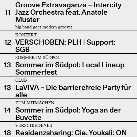
Groove Extravaganza – Intercity
11
Jazz Orchestra feat. Anatole
Muster
big band goes modern grooves
KONZERT
12
VERSCHOBEN: PLH | Support:
SGB
SOMMER IM SÜDPOL
13
Sommer im Südpol: Local Lineup
Sommerfest
CLUB
13
LaVIVA – Die barrierefreie Party für
alle
ZUM MITMACHEN
14
Sommer im Südpol: Yoga an der
Buvette
VERSCHIEDENES
18
Residenzsharing: Cie. Youkali: ON