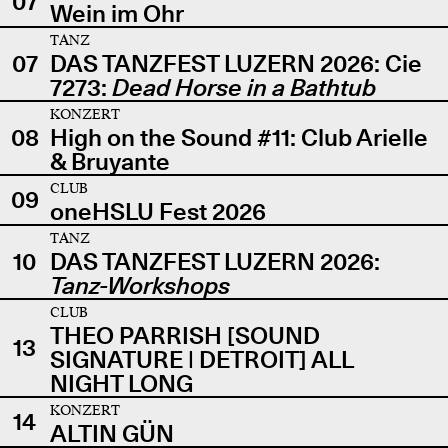
07
Wein im Ohr
TANZ
07
DAS TANZFEST LUZERN 2026: Cie
7273:
Dead Horse in a Bathtub
KONZERT
08
High on the Sound #11: Club Arielle
& Bruyante
CLUB
09
oneHSLU Fest 2026
TANZ
10
DAS TANZFEST LUZERN 2026:
Tanz-Workshops
CLUB
THEO PARRISH [SOUND
13
SIGNATURE | DETROIT] ALL
NIGHT LONG
KONZERT
14
ALTIN GÜN