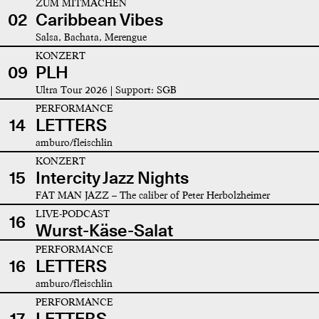
ZUM MITMACHEN
02
Caribbean Vibes
Salsa, Bachata, Merengue
KONZERT
09
PLH
Ultra Tour 2026 | Support: SGB
PERFORMANCE
14
LETTERS
amburo/fleischlin
KONZERT
15
Intercity Jazz Nights
FAT MAN JAZZ – The caliber of Peter Herbolzheimer
LIVE-PODCAST
16
Wurst-Käse-Salat
PERFORMANCE
16
LETTERS
amburo/fleischlin
PERFORMANCE
17
LETTERS