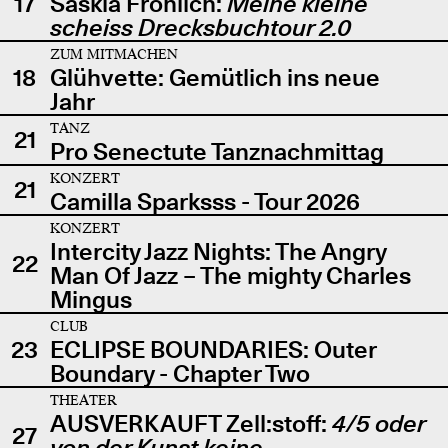
17
Saskia Fröhlich:
Meine kleine
scheiss Drecksbuchtour 2.0
ZUM MITMACHEN
18
Glühvette: Gemütlich ins neue
Jahr
TANZ
21
Pro Senectute Tanznachmittag
KONZERT
21
Camilla Sparksss - Tour 2026
KONZERT
Intercity Jazz Nights: The Angry
22
Man Of Jazz – The mighty Charles
Mingus
CLUB
23
ECLIPSE BOUNDARIES: Outer
Boundary - Chapter Two
THEATER
AUSVERKAUFT Zell:stoff:
4/5 oder
27
von der Kunst keine