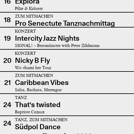
16
Explora
Pilze & Kräuter
ZUM MITMACHEN
18
Pro Senectute Tanznachmittag
KONZERT
19
Intercity Jazz Nights
SIGNAL! – Beromünster with Peter Zihlmann
KONZERT
20
Nicky B Fly
Wo chumi her Tour
ZUM MITMACHEN
21
Caribbean Vibes
Salsa, Bachata, Merengue
TANZ
24
That's twisted
Baptiste Cazaux
TANZ, ZUM MITMACHEN
24
Südpol Dance