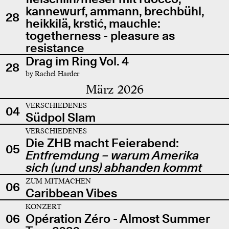
kannewurf, ammann, brechbühl,
28
heikkilä, krstić, mauchle:
togetherness - pleasure as
resistance
Drag im Ring Vol. 4
28
by Rachel Harder
März 2026
VERSCHIEDENES
04
Südpol Slam
VERSCHIEDENES
Die ZHB macht Feierabend:
05
Entfremdung – warum Amerika
sich (und uns) abhanden kommt
ZUM MITMACHEN
06
Caribbean Vibes
KONZERT
06
Opération Zéro - Almost Summer