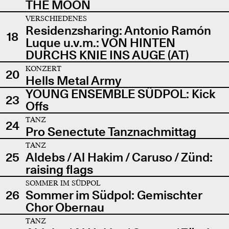
THE MOON
VERSCHIEDENES
Residenzsharing: Antonio Ramón
18
Luque u.v.m.: VON HINTEN
DURCHS KNIE INS AUGE (AT)
KONZERT
20
Hells Metal Army
YOUNG ENSEMBLE SÜDPOL: Kick
23
Offs
TANZ
24
Pro Senectute Tanznachmittag
TANZ
25
Aldebs / Al Hakim / Caruso / Zünd:
raising flags
SOMMER IM SÜDPOL
26
Sommer im Südpol: Gemischter
Chor Obernau
TANZ