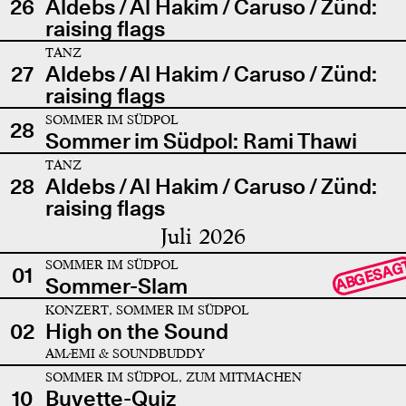
26
Aldebs / Al Hakim / Caruso / Zünd:
raising flags
TANZ
27
Aldebs / Al Hakim / Caruso / Zünd:
raising flags
SOMMER IM SÜDPOL
28
Sommer im Südpol: Rami Thawi
TANZ
28
Aldebs / Al Hakim / Caruso / Zünd:
raising flags
Juli 2026
SOMMER IM SÜDPOL
ABGESAG
01
Sommer-Slam
KONZERT, SOMMER IM SÜDPOL
02
High on the Sound
AMÆMI & SOUNDBUDDY
SOMMER IM SÜDPOL, ZUM MITMACHEN
10
Buvette-Quiz