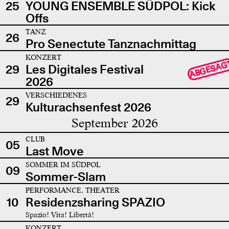
25
YOUNG ENSEMBLE SÜDPOL: Kick
Offs
TANZ
26
Pro Senectute Tanznachmittag
KONZERT
ABGESAG
29
Les Digitales Festival
2026
VERSCHIEDENES
29
Kulturachsenfest 2026
September 2026
CLUB
05
Last Move
SOMMER IM SÜDPOL
09
Sommer-Slam
PERFORMANCE, THEATER
10
Residenzsharing SPAZIO
Spazio! Vita! Libertà!
KONZERT