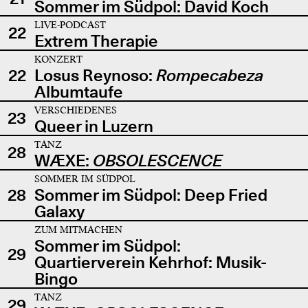
Sommer im Südpol: David Koch
LIVE-PODCAST
22
Extrem Therapie
KONZERT
22
Losus Reynoso:
Rompecabeza
Albumtaufe
VERSCHIEDENES
23
Queer in Luzern
TANZ
28
WÆXE:
OBSOLESCENCE
SOMMER IM SÜDPOL
28
Sommer im Südpol: Deep Fried
Galaxy
ZUM MITMACHEN
Sommer im Südpol:
29
Quartierverein Kehrhof: Musik-
Bingo
TANZ
29