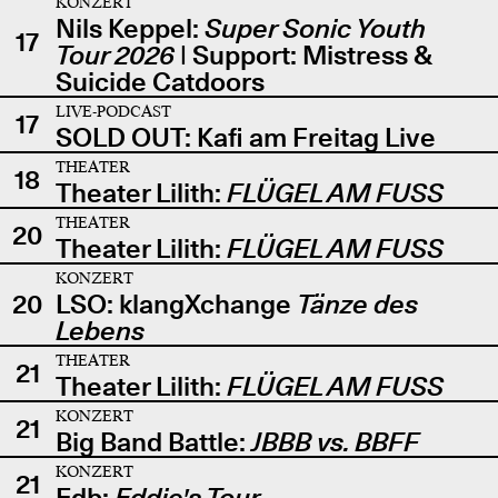
KONZERT
Nils Keppel:
Super Sonic Youth
17
Tour 2026
| Support: Mistress &
Suicide Catdoors
LIVE-PODCAST
17
SOLD OUT: Kafi am Freitag Live
THEATER
18
Theater Lilith:
FLÜGEL AM FUSS
THEATER
20
Theater Lilith:
FLÜGEL AM FUSS
KONZERT
20
LSO: klangXchange
Tänze des
Lebens
THEATER
21
Theater Lilith:
FLÜGEL AM FUSS
KONZERT
21
Big Band Battle:
JBBB vs. BBFF
KONZERT
21
Edb:
Eddie's Tour