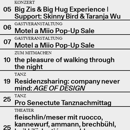
KONZERT
05
Big Zis & Big Hug Experience |
Support: Skinny Bird & Taranja Wu
GASTVERANSTALTUNG
06
Motel a Miio Pop-Up Sale
GASTVERANSTALTUNG
07
Motel a Miio Pop-Up Sale
ZUM MITMACHEN
10
the pleasure of walking through
the night
TANZ
19
Residenzsharing: company never
mind:
AGE OF DESIGN
TANZ
25
Pro Senectute Tanznachmittag
THEATER
fleischlin/meser mit ruocco,
kannewurf, ammann, brechbühl,
25