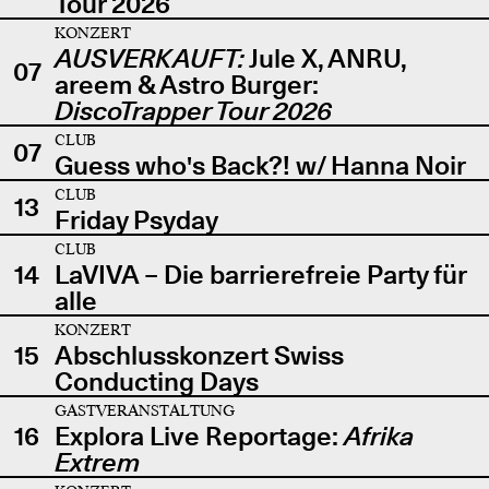
Tour 2026
KONZERT
AUSVERKAUFT:
Jule X, ANRU,
07
areem & Astro Burger:
DiscoTrapper Tour 2026
CLUB
07
Guess who's Back?! w/ Hanna Noir
CLUB
13
Friday Psyday
CLUB
14
LaVIVA – Die barrierefreie Party für
alle
KONZERT
15
Abschlusskonzert Swiss
Conducting Days
GASTVERANSTALTUNG
16
Explora Live Reportage:
Afrika
Extrem