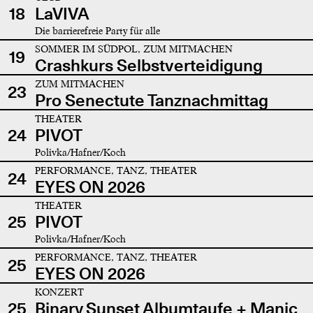
18
LaVIVA
Die barrierefreie Party für alle
SOMMER IM SÜDPOL, ZUM MITMACHEN
19
Crashkurs Selbstverteidigung
ZUM MITMACHEN
23
Pro Senectute Tanznachmittag
THEATER
24
PIVOT
Polivka/Hafner/Koch
PERFORMANCE, TANZ, THEATER
24
EYES ON 2026
THEATER
25
PIVOT
Polivka/Hafner/Koch
PERFORMANCE, TANZ, THEATER
25
EYES ON 2026
KONZERT
25
Binary Sunset Albumtaufe + Manic