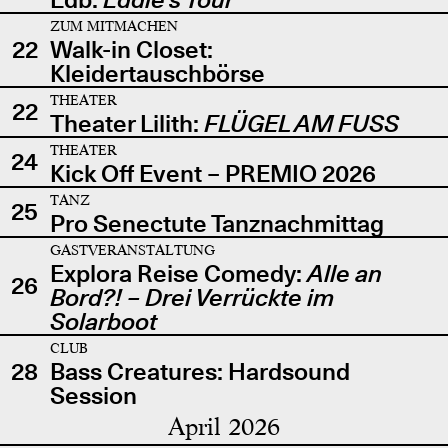
ZUM MITMACHEN
22
Walk-in Closet:
Kleidertauschbörse
THEATER
22
Theater Lilith:
FLÜGEL AM FUSS
THEATER
24
Kick Off Event – PREMIO 2026
TANZ
25
Pro Senectute Tanznachmittag
GASTVERANSTALTUNG
Explora Reise Comedy:
Alle an
26
Bord?! – Drei Verrückte im
Solarboot
CLUB
28
Bass Creatures: Hardsound
Session
April 2026