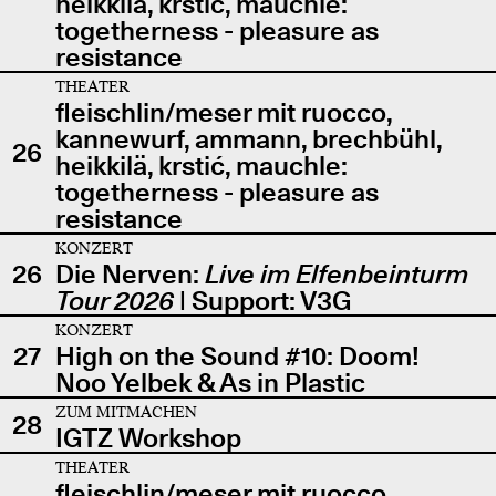
heikkilä, krstić, mauchle:
togetherness - pleasure as
resistance
THEATER
fleischlin/meser mit ruocco,
kannewurf, ammann, brechbühl,
26
heikkilä, krstić, mauchle:
togetherness - pleasure as
resistance
KONZERT
26
Die Nerven:
Live im Elfenbeinturm
Tour 2026
| Support: V3G
KONZERT
27
High on the Sound #10: Doom!
Noo Yelbek & As in Plastic
ZUM MITMACHEN
28
IGTZ Workshop
THEATER
fleischlin/meser mit ruocco,