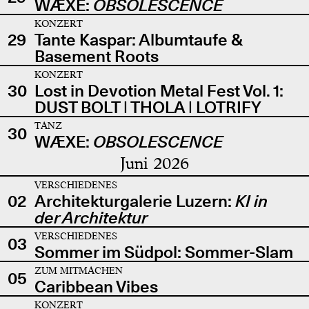
WÆXE:
OBSOLESCENCE
KONZERT
29
Tante Kaspar: Albumtaufe &
Basement Roots
KONZERT
30
Lost in Devotion Metal Fest Vol. 1:
DUST BOLT | THOLA | LOTRIFY
TANZ
30
WÆXE:
OBSOLESCENCE
Juni 2026
VERSCHIEDENES
02
Architekturgalerie Luzern:
KI in
der Architektur
VERSCHIEDENES
03
Sommer im Südpol: Sommer-Slam
ZUM MITMACHEN
05
Caribbean Vibes
KONZERT