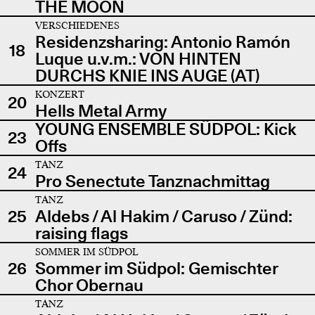
THE MOON
VERSCHIEDENES
Residenzsharing: Antonio Ramón
18
Luque u.v.m.: VON HINTEN
DURCHS KNIE INS AUGE (AT)
KONZERT
20
Hells Metal Army
YOUNG ENSEMBLE SÜDPOL: Kick
23
Offs
TANZ
24
Pro Senectute Tanznachmittag
TANZ
25
Aldebs / Al Hakim / Caruso / Zünd:
raising flags
SOMMER IM SÜDPOL
26
Sommer im Südpol: Gemischter
Chor Obernau
TANZ