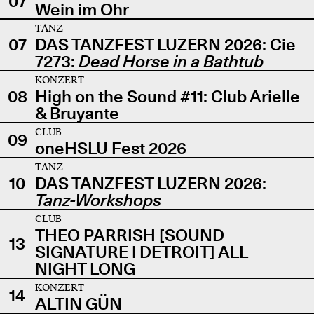
07
Wein im Ohr
TANZ
07
DAS TANZFEST LUZERN 2026: Cie
7273:
Dead Horse in a Bathtub
KONZERT
08
High on the Sound #11: Club Arielle
& Bruyante
CLUB
09
oneHSLU Fest 2026
TANZ
10
DAS TANZFEST LUZERN 2026:
Tanz-Workshops
CLUB
THEO PARRISH [SOUND
13
SIGNATURE | DETROIT] ALL
NIGHT LONG
KONZERT
14
ALTIN GÜN