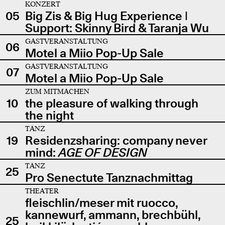
KONZERT
05
Big Zis & Big Hug Experience |
Support: Skinny Bird & Taranja Wu
GASTVERANSTALTUNG
06
Motel a Miio Pop-Up Sale
GASTVERANSTALTUNG
07
Motel a Miio Pop-Up Sale
ZUM MITMACHEN
10
the pleasure of walking through
the night
TANZ
19
Residenzsharing: company never
mind:
AGE OF DESIGN
TANZ
25
Pro Senectute Tanznachmittag
THEATER
fleischlin/meser mit ruocco,
kannewurf, ammann, brechbühl,
25