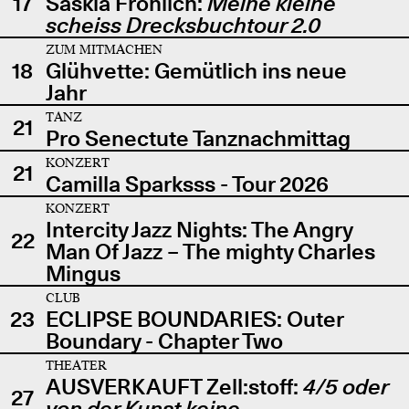
17
Saskia Fröhlich:
Meine kleine
scheiss Drecksbuchtour 2.0
ZUM MITMACHEN
18
Glühvette: Gemütlich ins neue
Jahr
TANZ
21
Pro Senectute Tanznachmittag
KONZERT
21
Camilla Sparksss - Tour 2026
KONZERT
Intercity Jazz Nights: The Angry
22
Man Of Jazz – The mighty Charles
Mingus
CLUB
23
ECLIPSE BOUNDARIES: Outer
Boundary - Chapter Two
THEATER
AUSVERKAUFT Zell:stoff:
4/5 oder
27
von der Kunst keine