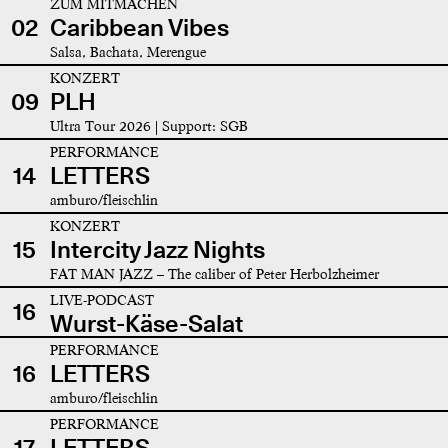
ZUM MITMACHEN
02
Caribbean Vibes
Salsa, Bachata, Merengue
KONZERT
09
PLH
Ultra Tour 2026 | Support: SGB
PERFORMANCE
14
LETTERS
amburo/fleischlin
KONZERT
15
Intercity Jazz Nights
FAT MAN JAZZ – The caliber of Peter Herbolzheimer
LIVE-PODCAST
16
Wurst-Käse-Salat
PERFORMANCE
16
LETTERS
amburo/fleischlin
PERFORMANCE
17
LETTERS