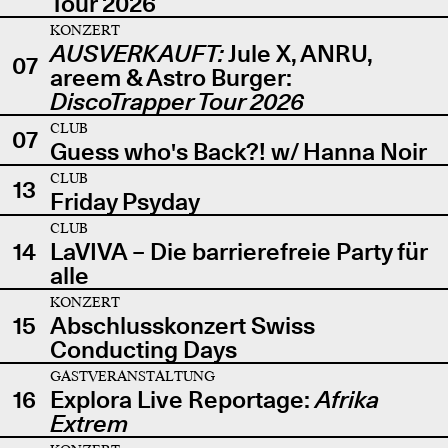
Tour 2026
KONZERT
AUSVERKAUFT:
Jule X, ANRU,
07
areem & Astro Burger:
DiscoTrapper Tour 2026
CLUB
07
Guess who's Back?! w/ Hanna Noir
CLUB
13
Friday Psyday
CLUB
14
LaVIVA – Die barrierefreie Party für
alle
KONZERT
15
Abschlusskonzert Swiss
Conducting Days
GASTVERANSTALTUNG
16
Explora Live Reportage:
Afrika
Extrem