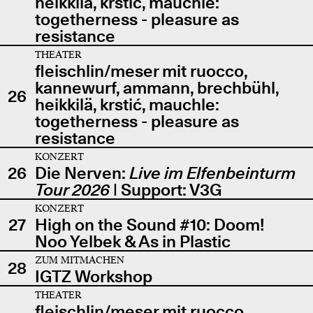
heikkilä, krstić, mauchle:
togetherness - pleasure as
resistance
THEATER
fleischlin/meser mit ruocco,
kannewurf, ammann, brechbühl,
26
heikkilä, krstić, mauchle:
togetherness - pleasure as
resistance
KONZERT
26
Die Nerven:
Live im Elfenbeinturm
Tour 2026
| Support: V3G
KONZERT
27
High on the Sound #10: Doom!
Noo Yelbek & As in Plastic
ZUM MITMACHEN
28
IGTZ Workshop
THEATER
fleischlin/meser mit ruocco,