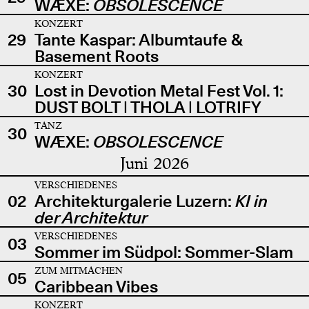
WÆXE:
OBSOLESCENCE
KONZERT
29
Tante Kaspar: Albumtaufe &
Basement Roots
KONZERT
30
Lost in Devotion Metal Fest Vol. 1:
DUST BOLT | THOLA | LOTRIFY
TANZ
30
WÆXE:
OBSOLESCENCE
Juni 2026
VERSCHIEDENES
02
Architekturgalerie Luzern:
KI in
der Architektur
VERSCHIEDENES
03
Sommer im Südpol: Sommer-Slam
ZUM MITMACHEN
05
Caribbean Vibes
KONZERT