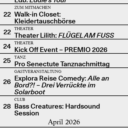
ZUM MITMACHEN
22
Walk-in Closet:
Kleidertauschbörse
THEATER
22
Theater Lilith:
FLÜGEL AM FUSS
THEATER
24
Kick Off Event – PREMIO 2026
TANZ
25
Pro Senectute Tanznachmittag
GASTVERANSTALTUNG
Explora Reise Comedy:
Alle an
26
Bord?! – Drei Verrückte im
Solarboot
CLUB
28
Bass Creatures: Hardsound
Session
April 2026