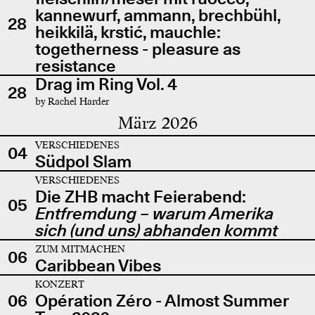
kannewurf, ammann, brechbühl,
28
heikkilä, krstić, mauchle:
togetherness - pleasure as
resistance
Drag im Ring Vol. 4
28
by Rachel Harder
März 2026
VERSCHIEDENES
04
Südpol Slam
VERSCHIEDENES
Die ZHB macht Feierabend:
05
Entfremdung – warum Amerika
sich (und uns) abhanden kommt
ZUM MITMACHEN
06
Caribbean Vibes
KONZERT
06
Opération Zéro - Almost Summer