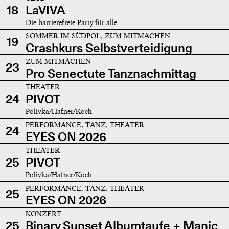
18
LaVIVA
Die barrierefreie Party für alle
SOMMER IM SÜDPOL, ZUM MITMACHEN
19
Crashkurs Selbstverteidigung
ZUM MITMACHEN
23
Pro Senectute Tanznachmittag
THEATER
24
PIVOT
Polivka/Hafner/Koch
PERFORMANCE, TANZ, THEATER
24
EYES ON 2026
THEATER
25
PIVOT
Polivka/Hafner/Koch
PERFORMANCE, TANZ, THEATER
25
EYES ON 2026
KONZERT
25
Binary Sunset Albumtaufe + Manic