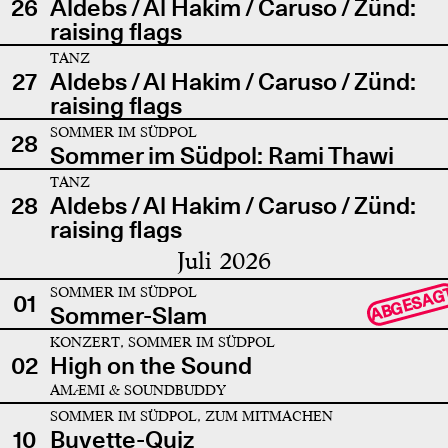
26
Aldebs / Al Hakim / Caruso / Zünd:
raising flags
TANZ
27
Aldebs / Al Hakim / Caruso / Zünd:
raising flags
SOMMER IM SÜDPOL
28
Sommer im Südpol: Rami Thawi
TANZ
28
Aldebs / Al Hakim / Caruso / Zünd:
raising flags
Juli 2026
SOMMER IM SÜDPOL
ABGESAG
01
Sommer-Slam
KONZERT, SOMMER IM SÜDPOL
02
High on the Sound
AMÆMI & SOUNDBUDDY
SOMMER IM SÜDPOL, ZUM MITMACHEN
10
Buvette-Quiz