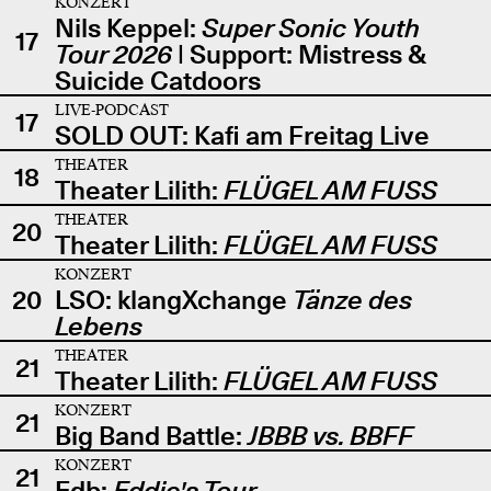
KONZERT
Nils Keppel:
Super Sonic Youth
17
Tour 2026
| Support: Mistress &
Suicide Catdoors
LIVE-PODCAST
17
SOLD OUT: Kafi am Freitag Live
THEATER
18
Theater Lilith:
FLÜGEL AM FUSS
THEATER
20
Theater Lilith:
FLÜGEL AM FUSS
KONZERT
20
LSO: klangXchange
Tänze des
Lebens
THEATER
21
Theater Lilith:
FLÜGEL AM FUSS
KONZERT
21
Big Band Battle:
JBBB vs. BBFF
KONZERT
21
Edb:
Eddie's Tour