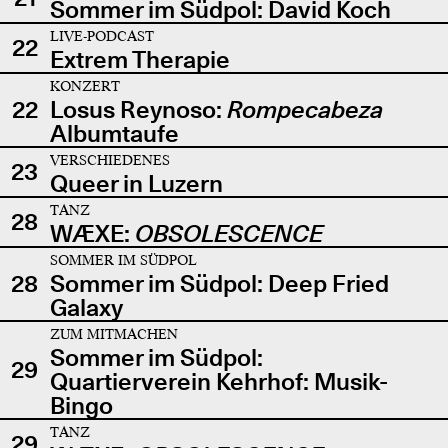
Sommer im Südpol: David Koch
LIVE-PODCAST
22
Extrem Therapie
KONZERT
22
Losus Reynoso:
Rompecabeza
Albumtaufe
VERSCHIEDENES
23
Queer in Luzern
TANZ
28
WÆXE:
OBSOLESCENCE
SOMMER IM SÜDPOL
28
Sommer im Südpol: Deep Fried
Galaxy
ZUM MITMACHEN
Sommer im Südpol:
29
Quartierverein Kehrhof: Musik-
Bingo
TANZ
29