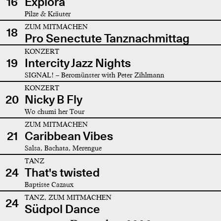
16
Explora
Pilze & Kräuter
ZUM MITMACHEN
18
Pro Senectute Tanznachmittag
KONZERT
19
Intercity Jazz Nights
SIGNAL! – Beromünster with Peter Zihlmann
KONZERT
20
Nicky B Fly
Wo chumi her Tour
ZUM MITMACHEN
21
Caribbean Vibes
Salsa, Bachata, Merengue
TANZ
24
That's twisted
Baptiste Cazaux
TANZ, ZUM MITMACHEN
24
Südpol Dance