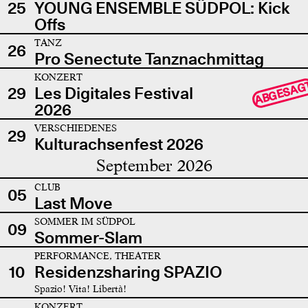
25
YOUNG ENSEMBLE SÜDPOL: Kick
Offs
TANZ
26
Pro Senectute Tanznachmittag
KONZERT
ABGESAG
29
Les Digitales Festival
2026
VERSCHIEDENES
29
Kulturachsenfest 2026
September 2026
CLUB
05
Last Move
SOMMER IM SÜDPOL
09
Sommer-Slam
PERFORMANCE, THEATER
10
Residenzsharing SPAZIO
Spazio! Vita! Libertà!
KONZERT