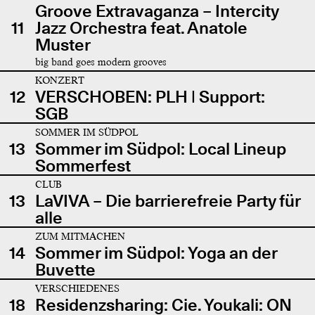
Groove Extravaganza – Intercity
11
Jazz Orchestra feat. Anatole
Muster
big band goes modern grooves
KONZERT
12
VERSCHOBEN: PLH | Support:
SGB
SOMMER IM SÜDPOL
13
Sommer im Südpol: Local Lineup
Sommerfest
CLUB
13
LaVIVA – Die barrierefreie Party für
alle
ZUM MITMACHEN
14
Sommer im Südpol: Yoga an der
Buvette
VERSCHIEDENES
18
Residenzsharing: Cie. Youkali: ON