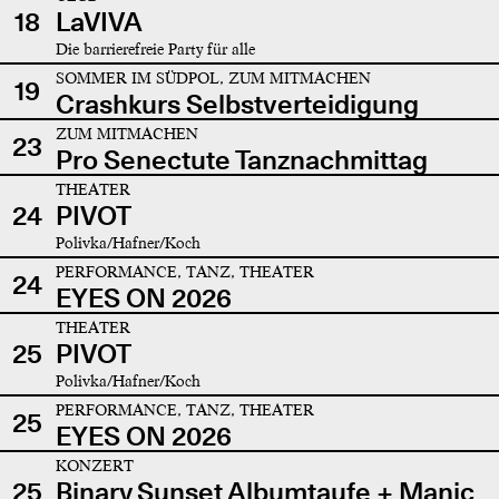
18
LaVIVA
Die barrierefreie Party für alle
SOMMER IM SÜDPOL, ZUM MITMACHEN
19
Crashkurs Selbstverteidigung
ZUM MITMACHEN
23
Pro Senectute Tanznachmittag
THEATER
24
PIVOT
Polivka/Hafner/Koch
PERFORMANCE, TANZ, THEATER
24
EYES ON 2026
THEATER
25
PIVOT
Polivka/Hafner/Koch
PERFORMANCE, TANZ, THEATER
25
EYES ON 2026
KONZERT
25
Binary Sunset Albumtaufe + Manic