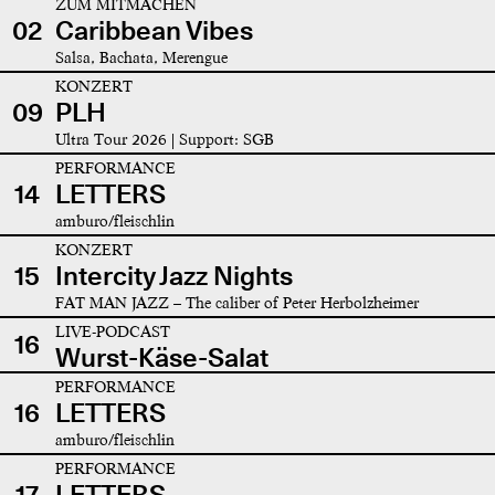
ZUM MITMACHEN
02
Caribbean Vibes
Salsa, Bachata, Merengue
KONZERT
09
PLH
Ultra Tour 2026 | Support: SGB
PERFORMANCE
14
LETTERS
amburo/fleischlin
KONZERT
15
Intercity Jazz Nights
FAT MAN JAZZ – The caliber of Peter Herbolzheimer
LIVE-PODCAST
16
Wurst-Käse-Salat
PERFORMANCE
16
LETTERS
amburo/fleischlin
PERFORMANCE
17
LETTERS