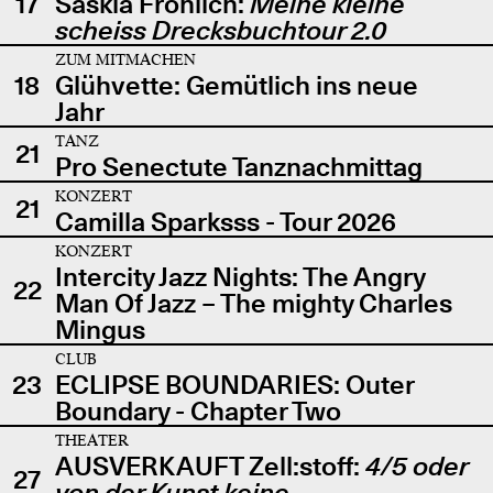
17
Saskia Fröhlich:
Meine kleine
scheiss Drecksbuchtour 2.0
ZUM MITMACHEN
18
Glühvette: Gemütlich ins neue
Jahr
TANZ
21
Pro Senectute Tanznachmittag
KONZERT
21
Camilla Sparksss - Tour 2026
KONZERT
Intercity Jazz Nights: The Angry
22
Man Of Jazz – The mighty Charles
Mingus
CLUB
23
ECLIPSE BOUNDARIES: Outer
Boundary - Chapter Two
THEATER
AUSVERKAUFT Zell:stoff:
4/5 oder
27
von der Kunst keine