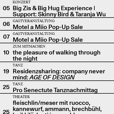
KONZERT
05
Big Zis & Big Hug Experience |
Support: Skinny Bird & Taranja Wu
GASTVERANSTALTUNG
06
Motel a Miio Pop-Up Sale
GASTVERANSTALTUNG
07
Motel a Miio Pop-Up Sale
ZUM MITMACHEN
10
the pleasure of walking through
the night
TANZ
19
Residenzsharing: company never
mind:
AGE OF DESIGN
TANZ
25
Pro Senectute Tanznachmittag
THEATER
fleischlin/meser mit ruocco,
kannewurf, ammann, brechbühl,
25