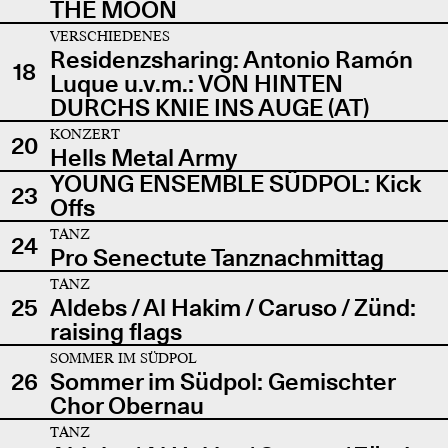
THE MOON
VERSCHIEDENES
Residenzsharing: Antonio Ramón
18
Luque u.v.m.: VON HINTEN
DURCHS KNIE INS AUGE (AT)
KONZERT
20
Hells Metal Army
YOUNG ENSEMBLE SÜDPOL: Kick
23
Offs
TANZ
24
Pro Senectute Tanznachmittag
TANZ
25
Aldebs / Al Hakim / Caruso / Zünd:
raising flags
SOMMER IM SÜDPOL
26
Sommer im Südpol: Gemischter
Chor Obernau
TANZ