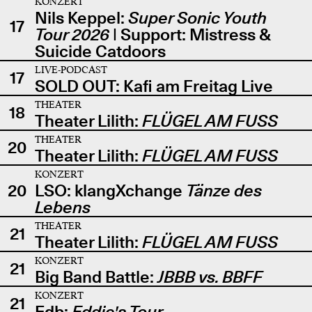
KONZERT
Nils Keppel:
Super Sonic Youth
17
Tour 2026
| Support: Mistress &
Suicide Catdoors
LIVE-PODCAST
17
SOLD OUT: Kafi am Freitag Live
THEATER
18
Theater Lilith:
FLÜGEL AM FUSS
THEATER
20
Theater Lilith:
FLÜGEL AM FUSS
KONZERT
20
LSO: klangXchange
Tänze des
Lebens
THEATER
21
Theater Lilith:
FLÜGEL AM FUSS
KONZERT
21
Big Band Battle:
JBBB vs. BBFF
KONZERT
21
Edb:
Eddie's Tour