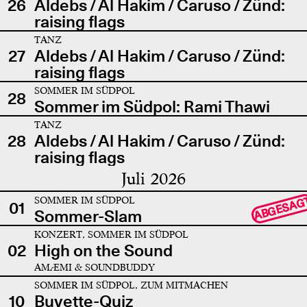
26
Aldebs / Al Hakim / Caruso / Zünd:
raising flags
TANZ
27
Aldebs / Al Hakim / Caruso / Zünd:
raising flags
SOMMER IM SÜDPOL
28
Sommer im Südpol: Rami Thawi
TANZ
28
Aldebs / Al Hakim / Caruso / Zünd:
raising flags
Juli 2026
SOMMER IM SÜDPOL
ABGESAG
01
Sommer-Slam
KONZERT, SOMMER IM SÜDPOL
02
High on the Sound
AMÆMI & SOUNDBUDDY
SOMMER IM SÜDPOL, ZUM MITMACHEN
10
Buvette-Quiz