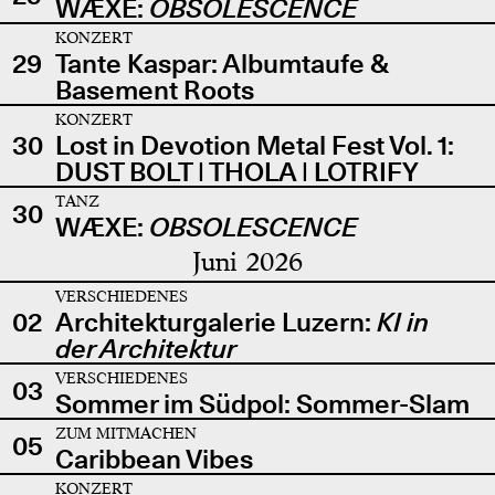
WÆXE:
OBSOLESCENCE
KONZERT
29
Tante Kaspar: Albumtaufe &
Basement Roots
KONZERT
30
Lost in Devotion Metal Fest Vol. 1:
DUST BOLT | THOLA | LOTRIFY
TANZ
30
WÆXE:
OBSOLESCENCE
Juni 2026
VERSCHIEDENES
02
Architekturgalerie Luzern:
KI in
der Architektur
VERSCHIEDENES
03
Sommer im Südpol: Sommer-Slam
ZUM MITMACHEN
05
Caribbean Vibes
KONZERT