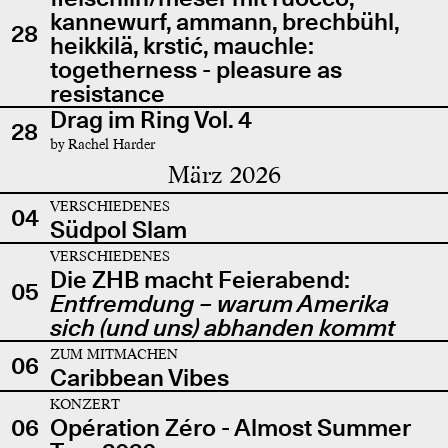
kannewurf, ammann, brechbühl,
28
heikkilä, krstić, mauchle:
togetherness - pleasure as
resistance
Drag im Ring Vol. 4
28
by Rachel Harder
März 2026
VERSCHIEDENES
04
Südpol Slam
VERSCHIEDENES
Die ZHB macht Feierabend:
05
Entfremdung – warum Amerika
sich (und uns) abhanden kommt
ZUM MITMACHEN
06
Caribbean Vibes
KONZERT
06
Opération Zéro - Almost Summer