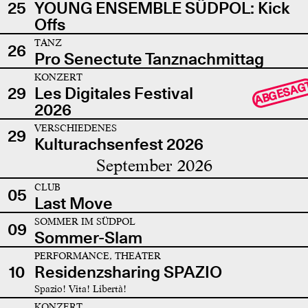
25
YOUNG ENSEMBLE SÜDPOL: Kick
Offs
TANZ
26
Pro Senectute Tanznachmittag
KONZERT
ABGESAG
29
Les Digitales Festival
2026
VERSCHIEDENES
29
Kulturachsenfest 2026
September 2026
CLUB
05
Last Move
SOMMER IM SÜDPOL
09
Sommer-Slam
PERFORMANCE, THEATER
10
Residenzsharing SPAZIO
Spazio! Vita! Libertà!
KONZERT