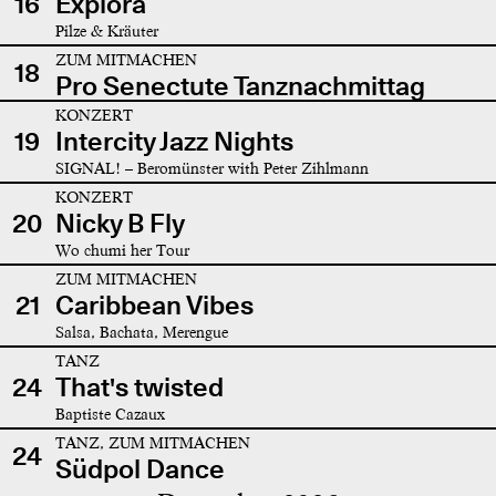
16
Explora
Pilze & Kräuter
ZUM MITMACHEN
18
Pro Senectute Tanznachmittag
KONZERT
19
Intercity Jazz Nights
SIGNAL! – Beromünster with Peter Zihlmann
KONZERT
20
Nicky B Fly
Wo chumi her Tour
ZUM MITMACHEN
21
Caribbean Vibes
Salsa, Bachata, Merengue
TANZ
24
That's twisted
Baptiste Cazaux
TANZ, ZUM MITMACHEN
24
Südpol Dance