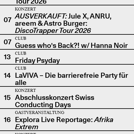
Tour 2026
KONZERT
AUSVERKAUFT:
Jule X, ANRU,
07
areem & Astro Burger:
DiscoTrapper Tour 2026
CLUB
07
Guess who's Back?! w/ Hanna Noir
CLUB
13
Friday Psyday
CLUB
14
LaVIVA – Die barrierefreie Party für
alle
KONZERT
15
Abschlusskonzert Swiss
Conducting Days
GASTVERANSTALTUNG
16
Explora Live Reportage:
Afrika
Extrem