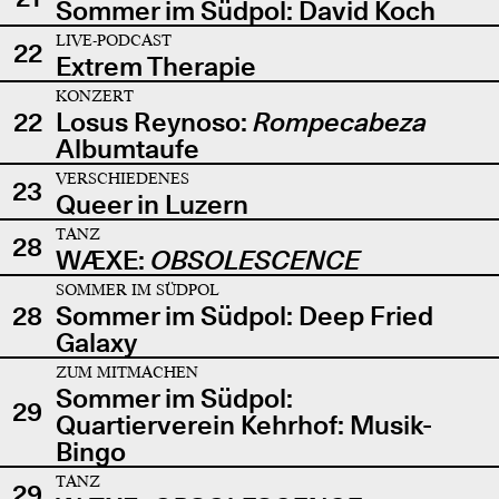
Sommer im Südpol: David Koch
LIVE-PODCAST
22
Extrem Therapie
KONZERT
22
Losus Reynoso:
Rompecabeza
Albumtaufe
VERSCHIEDENES
23
Queer in Luzern
TANZ
28
WÆXE:
OBSOLESCENCE
SOMMER IM SÜDPOL
28
Sommer im Südpol: Deep Fried
Galaxy
ZUM MITMACHEN
Sommer im Südpol:
29
Quartierverein Kehrhof: Musik-
Bingo
TANZ
29