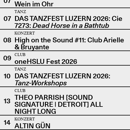
07
Wein im Ohr
TANZ
07
DAS TANZFEST LUZERN 2026: Cie
7273:
Dead Horse in a Bathtub
KONZERT
08
High on the Sound #11: Club Arielle
& Bruyante
CLUB
09
oneHSLU Fest 2026
TANZ
10
DAS TANZFEST LUZERN 2026:
Tanz-Workshops
CLUB
THEO PARRISH [SOUND
13
SIGNATURE | DETROIT] ALL
NIGHT LONG
KONZERT
14
ALTIN GÜN