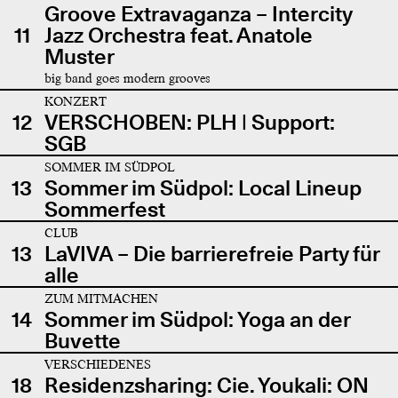
Groove Extravaganza – Intercity
11
Jazz Orchestra feat. Anatole
Muster
big band goes modern grooves
KONZERT
12
VERSCHOBEN: PLH | Support:
SGB
SOMMER IM SÜDPOL
13
Sommer im Südpol: Local Lineup
Sommerfest
CLUB
13
LaVIVA – Die barrierefreie Party für
alle
ZUM MITMACHEN
14
Sommer im Südpol: Yoga an der
Buvette
VERSCHIEDENES
18
Residenzsharing: Cie. Youkali: ON