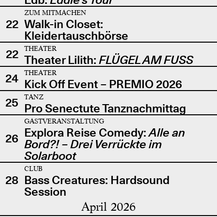
ZUM MITMACHEN
22
Walk-in Closet:
Kleidertauschbörse
THEATER
22
Theater Lilith:
FLÜGEL AM FUSS
THEATER
24
Kick Off Event – PREMIO 2026
TANZ
25
Pro Senectute Tanznachmittag
GASTVERANSTALTUNG
Explora Reise Comedy:
Alle an
26
Bord?! – Drei Verrückte im
Solarboot
CLUB
28
Bass Creatures: Hardsound
Session
April 2026