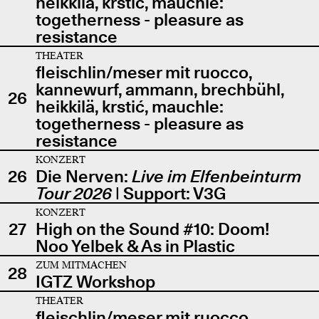
heikkilä, krstić, mauchle:
togetherness - pleasure as
resistance
THEATER
fleischlin/meser mit ruocco,
kannewurf, ammann, brechbühl,
26
heikkilä, krstić, mauchle:
togetherness - pleasure as
resistance
KONZERT
26
Die Nerven:
Live im Elfenbeinturm
Tour 2026
| Support: V3G
KONZERT
27
High on the Sound #10: Doom!
Noo Yelbek & As in Plastic
ZUM MITMACHEN
28
IGTZ Workshop
THEATER
fleischlin/meser mit ruocco,