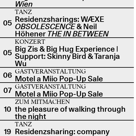
Wien
TANZ
Residenzsharings: WÆXE
05
OBSOLESCENCE
& Neil
Höhener
THE IN BETWEEN
KONZERT
Big Zis & Big Hug Experience |
05
Support: Skinny Bird & Taranja
Wu
GASTVERANSTALTUNG
06
Motel a Miio Pop-Up Sale
GASTVERANSTALTUNG
07
Motel a Miio Pop-Up Sale
ZUM MITMACHEN
10
the pleasure of walking through
the night
TANZ
19
Residenzsharing: company