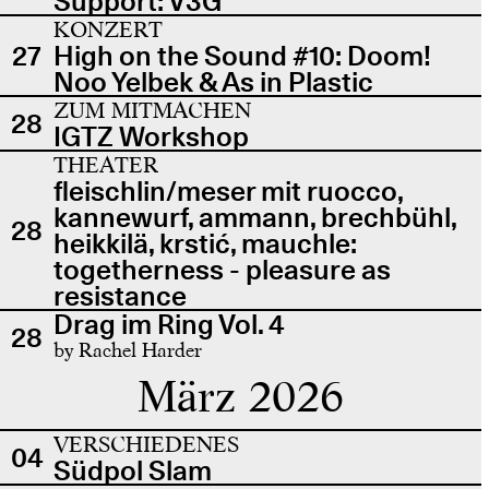
Support: V3G
KONZERT
27
High on the Sound #10: Doom!
Noo Yelbek & As in Plastic
ZUM MITMACHEN
28
IGTZ Workshop
THEATER
fleischlin/meser mit ruocco,
kannewurf, ammann, brechbühl,
28
heikkilä, krstić, mauchle:
togetherness - pleasure as
resistance
Drag im Ring Vol. 4
28
by Rachel Harder
März 2026
VERSCHIEDENES
04
Südpol Slam