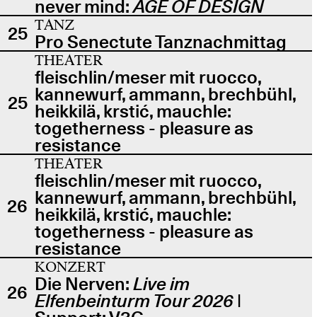
never mind:
AGE OF DESIGN
TANZ
25
Pro Senectute Tanznachmittag
THEATER
fleischlin/meser mit ruocco,
kannewurf, ammann, brechbühl,
25
heikkilä, krstić, mauchle:
togetherness - pleasure as
resistance
THEATER
fleischlin/meser mit ruocco,
kannewurf, ammann, brechbühl,
26
heikkilä, krstić, mauchle:
togetherness - pleasure as
resistance
KONZERT
Die Nerven:
Live im
26
Elfenbeinturm Tour 2026
|