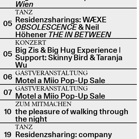
Wien
TANZ
Residenzsharings: WÆXE
05
OBSOLESCENCE
& Neil
Höhener
THE IN BETWEEN
KONZERT
Big Zis & Big Hug Experience |
05
Support: Skinny Bird & Taranja
Wu
GASTVERANSTALTUNG
06
Motel a Miio Pop-Up Sale
GASTVERANSTALTUNG
07
Motel a Miio Pop-Up Sale
ZUM MITMACHEN
10
the pleasure of walking through
the night
TANZ
19
Residenzsharing: company