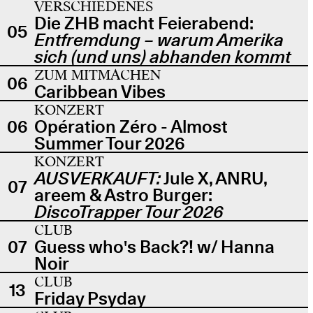
VERSCHIEDENES
Die ZHB macht Feierabend:
05
Entfremdung – warum Amerika
sich (und uns) abhanden kommt
ZUM MITMACHEN
06
Caribbean Vibes
KONZERT
06
Opération Zéro - Almost
Summer Tour 2026
KONZERT
AUSVERKAUFT:
Jule X, ANRU,
07
areem & Astro Burger:
DiscoTrapper Tour 2026
CLUB
07
Guess who's Back?! w/ Hanna
Noir
CLUB
13
Friday Psyday