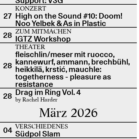
Support: V3G
KONZERT
27
High on the Sound #10: Doom!
Noo Yelbek & As in Plastic
ZUM MITMACHEN
28
IGTZ Workshop
THEATER
fleischlin/meser mit ruocco,
kannewurf, ammann, brechbühl,
28
heikkilä, krstić, mauchle:
togetherness - pleasure as
resistance
Drag im Ring Vol. 4
28
by Rachel Harder
März 2026
VERSCHIEDENES
04
Südpol Slam