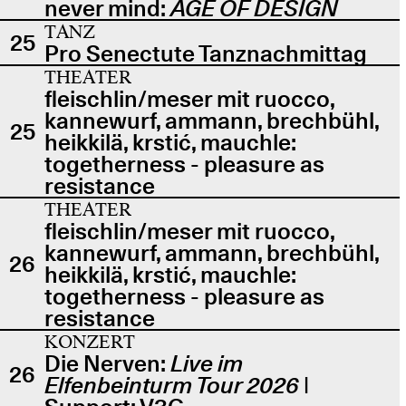
never mind:
AGE OF DESIGN
TANZ
25
Pro Senectute Tanznachmittag
THEATER
fleischlin/meser mit ruocco,
kannewurf, ammann, brechbühl,
25
heikkilä, krstić, mauchle:
togetherness - pleasure as
resistance
THEATER
fleischlin/meser mit ruocco,
kannewurf, ammann, brechbühl,
26
heikkilä, krstić, mauchle:
togetherness - pleasure as
resistance
KONZERT
Die Nerven:
Live im
26
Elfenbeinturm Tour 2026
|