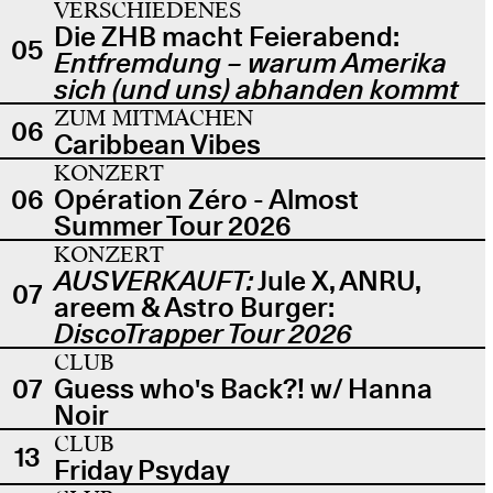
VERSCHIEDENES
Die ZHB macht Feierabend:
05
Entfremdung – warum Amerika
sich (und uns) abhanden kommt
ZUM MITMACHEN
06
Caribbean Vibes
KONZERT
06
Opération Zéro - Almost
Summer Tour 2026
KONZERT
AUSVERKAUFT:
Jule X, ANRU,
07
areem & Astro Burger:
DiscoTrapper Tour 2026
CLUB
07
Guess who's Back?! w/ Hanna
Noir
CLUB
13
Friday Psyday