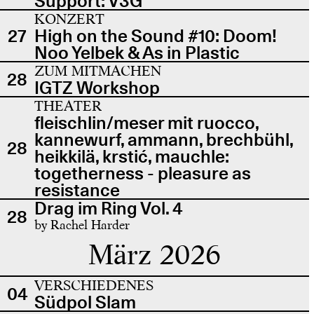
Support: V3G
KONZERT
27
High on the Sound #10: Doom!
Noo Yelbek & As in Plastic
ZUM MITMACHEN
28
IGTZ Workshop
THEATER
fleischlin/meser mit ruocco,
kannewurf, ammann, brechbühl,
28
heikkilä, krstić, mauchle:
togetherness - pleasure as
resistance
Drag im Ring Vol. 4
28
by Rachel Harder
März 2026
VERSCHIEDENES
04
Südpol Slam