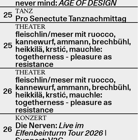
never mind:
AGE OF DESIGN
TANZ
25
Pro Senectute Tanznachmittag
THEATER
fleischlin/meser mit ruocco,
kannewurf, ammann, brechbühl,
25
heikkilä, krstić, mauchle:
togetherness - pleasure as
resistance
THEATER
fleischlin/meser mit ruocco,
kannewurf, ammann, brechbühl,
26
heikkilä, krstić, mauchle:
togetherness - pleasure as
resistance
KONZERT
Die Nerven:
Live im
26
Elfenbeinturm Tour 2026
|