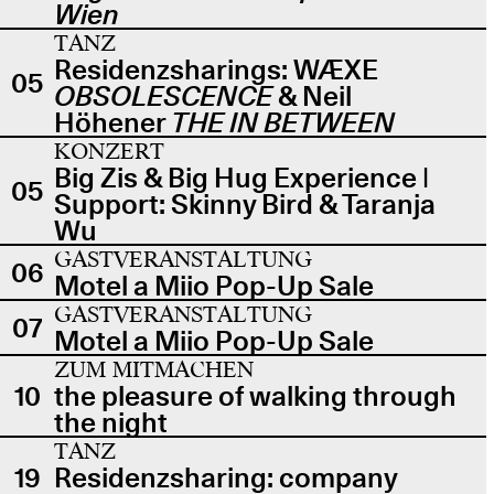
Wien
TANZ
Residenzsharings: WÆXE
05
OBSOLESCENCE
& Neil
Höhener
THE IN BETWEEN
KONZERT
Big Zis & Big Hug Experience |
05
Support: Skinny Bird & Taranja
Wu
GASTVERANSTALTUNG
06
Motel a Miio Pop-Up Sale
GASTVERANSTALTUNG
07
Motel a Miio Pop-Up Sale
ZUM MITMACHEN
10
the pleasure of walking through
the night
TANZ
19
Residenzsharing: company