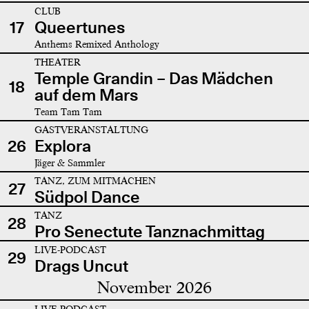
CLUB
17
Queertunes
Anthems Remixed Anthology
THEATER
Temple Grandin – Das Mädchen
18
auf dem Mars
Team Tam Tam
GASTVERANSTALTUNG
26
Explora
Jäger & Sammler
TANZ, ZUM MITMACHEN
27
Südpol Dance
TANZ
28
Pro Senectute Tanznachmittag
LIVE-PODCAST
29
Drags Uncut
November 2026
LIVE-PODCAST