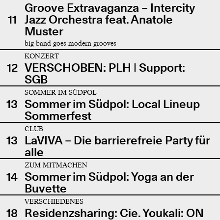
Groove Extravaganza – Intercity
11
Jazz Orchestra feat. Anatole
Muster
big band goes modern grooves
KONZERT
12
VERSCHOBEN: PLH | Support:
SGB
SOMMER IM SÜDPOL
13
Sommer im Südpol: Local Lineup
Sommerfest
CLUB
13
LaVIVA – Die barrierefreie Party für
alle
ZUM MITMACHEN
14
Sommer im Südpol: Yoga an der
Buvette
VERSCHIEDENES
18
Residenzsharing: Cie. Youkali: ON