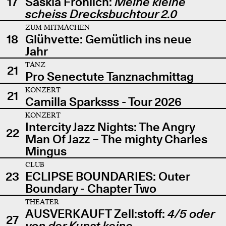
17
Saskia Fröhlich:
Meine kleine
scheiss Drecksbuchtour 2.0
ZUM MITMACHEN
18
Glühvette: Gemütlich ins neue
Jahr
TANZ
21
Pro Senectute Tanznachmittag
KONZERT
21
Camilla Sparksss - Tour 2026
KONZERT
Intercity Jazz Nights: The Angry
22
Man Of Jazz – The mighty Charles
Mingus
CLUB
23
ECLIPSE BOUNDARIES: Outer
Boundary - Chapter Two
THEATER
AUSVERKAUFT Zell:stoff:
4/5 oder
27
von der Kunst keine