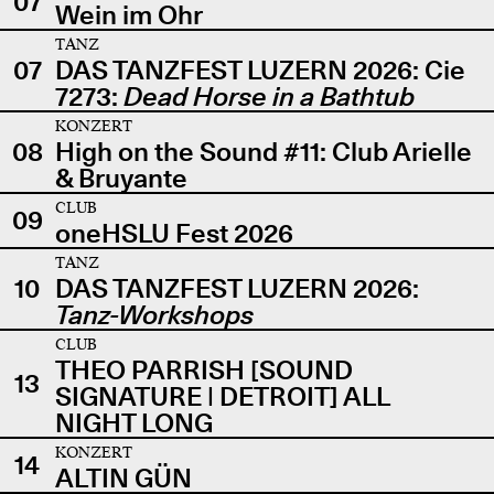
07
Wein im Ohr
TANZ
07
DAS TANZFEST LUZERN 2026: Cie
7273:
Dead Horse in a Bathtub
KONZERT
08
High on the Sound #11: Club Arielle
& Bruyante
CLUB
09
oneHSLU Fest 2026
TANZ
10
DAS TANZFEST LUZERN 2026:
Tanz-Workshops
CLUB
THEO PARRISH [SOUND
13
SIGNATURE | DETROIT] ALL
NIGHT LONG
KONZERT
14
ALTIN GÜN