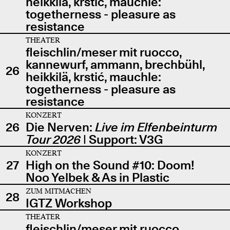
heikkilä, krstić, mauchle:
togetherness - pleasure as
resistance
THEATER
fleischlin/meser mit ruocco,
kannewurf, ammann, brechbühl,
26
heikkilä, krstić, mauchle:
togetherness - pleasure as
resistance
KONZERT
26
Die Nerven:
Live im Elfenbeinturm
Tour 2026
| Support: V3G
KONZERT
27
High on the Sound #10: Doom!
Noo Yelbek & As in Plastic
ZUM MITMACHEN
28
IGTZ Workshop
THEATER
fleischlin/meser mit ruocco,