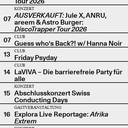
Tour 2026
KONZERT
AUSVERKAUFT:
Jule X, ANRU,
07
areem & Astro Burger:
DiscoTrapper Tour 2026
CLUB
07
Guess who's Back?! w/ Hanna Noir
CLUB
13
Friday Psyday
CLUB
14
LaVIVA – Die barrierefreie Party für
alle
KONZERT
15
Abschlusskonzert Swiss
Conducting Days
GASTVERANSTALTUNG
16
Explora Live Reportage:
Afrika
Extrem