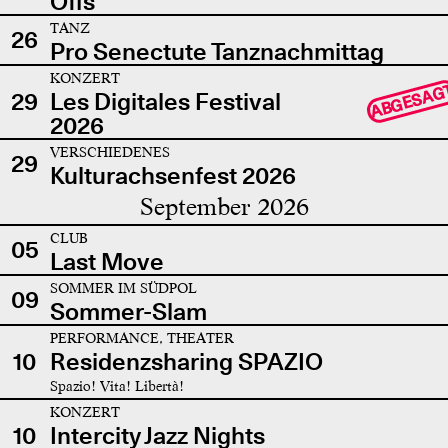
Offs
TANZ
26
Pro Senectute Tanznachmittag
KONZERT
ABGESAG
29
Les Digitales Festival
2026
VERSCHIEDENES
29
Kulturachsenfest 2026
September 2026
CLUB
05
Last Move
SOMMER IM SÜDPOL
09
Sommer-Slam
PERFORMANCE, THEATER
10
Residenzsharing SPAZIO
Spazio! Vita! Libertà!
KONZERT
10
Intercity Jazz Nights