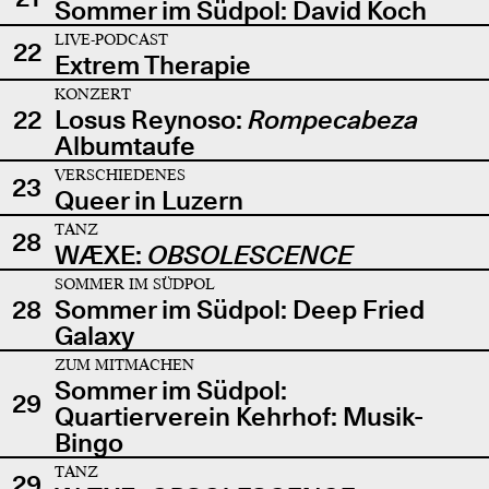
Sommer im Südpol: David Koch
LIVE-PODCAST
22
Extrem Therapie
KONZERT
22
Losus Reynoso:
Rompecabeza
Albumtaufe
VERSCHIEDENES
23
Queer in Luzern
TANZ
28
WÆXE:
OBSOLESCENCE
SOMMER IM SÜDPOL
28
Sommer im Südpol: Deep Fried
Galaxy
ZUM MITMACHEN
Sommer im Südpol:
29
Quartierverein Kehrhof: Musik-
Bingo
TANZ
29