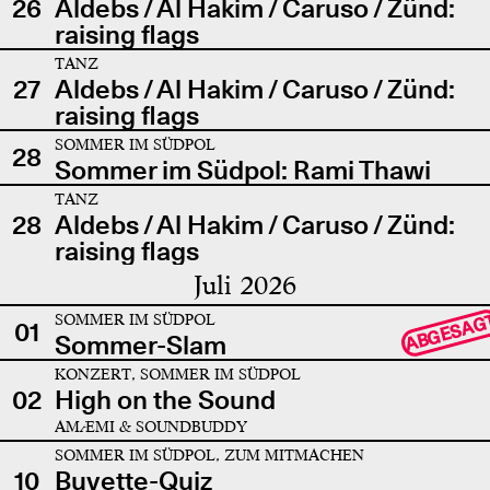
26
Aldebs / Al Hakim / Caruso / Zünd:
raising flags
TANZ
27
Aldebs / Al Hakim / Caruso / Zünd:
raising flags
SOMMER IM SÜDPOL
28
Sommer im Südpol: Rami Thawi
TANZ
28
Aldebs / Al Hakim / Caruso / Zünd:
raising flags
Juli 2026
SOMMER IM SÜDPOL
ABGESAG
01
Sommer-Slam
KONZERT, SOMMER IM SÜDPOL
02
High on the Sound
AMÆMI & SOUNDBUDDY
SOMMER IM SÜDPOL, ZUM MITMACHEN
10
Buvette-Quiz