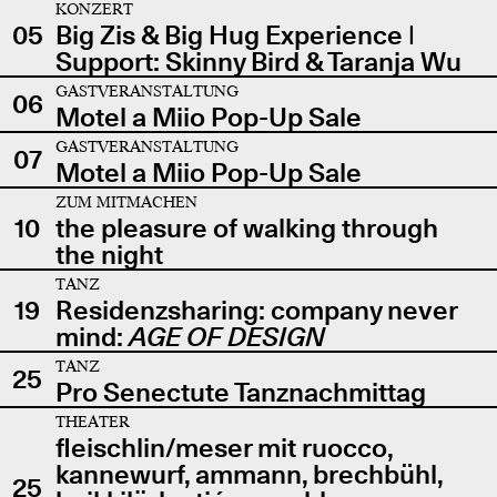
KONZERT
05
Big Zis & Big Hug Experience |
Support: Skinny Bird & Taranja Wu
GASTVERANSTALTUNG
06
Motel a Miio Pop-Up Sale
GASTVERANSTALTUNG
07
Motel a Miio Pop-Up Sale
ZUM MITMACHEN
10
the pleasure of walking through
the night
TANZ
19
Residenzsharing: company never
mind:
AGE OF DESIGN
TANZ
25
Pro Senectute Tanznachmittag
THEATER
fleischlin/meser mit ruocco,
kannewurf, ammann, brechbühl,
25