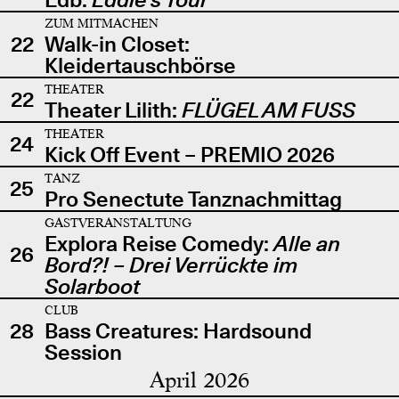
ZUM MITMACHEN
22
Walk-in Closet:
Kleidertauschbörse
THEATER
22
Theater Lilith:
FLÜGEL AM FUSS
THEATER
24
Kick Off Event – PREMIO 2026
TANZ
25
Pro Senectute Tanznachmittag
GASTVERANSTALTUNG
Explora Reise Comedy:
Alle an
26
Bord?! – Drei Verrückte im
Solarboot
CLUB
28
Bass Creatures: Hardsound
Session
April 2026