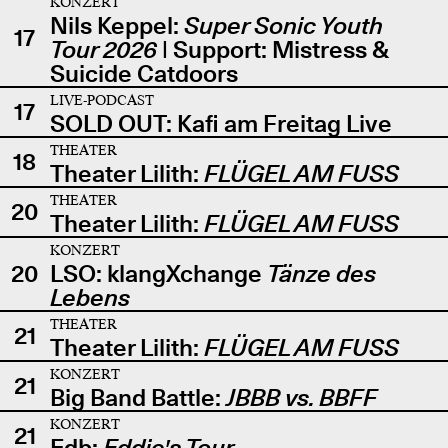
KONZERT
Nils Keppel:
Super Sonic Youth
17
Tour 2026
| Support: Mistress &
Suicide Catdoors
LIVE-PODCAST
17
SOLD OUT: Kafi am Freitag Live
THEATER
18
Theater Lilith:
FLÜGEL AM FUSS
THEATER
20
Theater Lilith:
FLÜGEL AM FUSS
KONZERT
20
LSO: klangXchange
Tänze des
Lebens
THEATER
21
Theater Lilith:
FLÜGEL AM FUSS
KONZERT
21
Big Band Battle:
JBBB vs. BBFF
KONZERT
21
Edb:
Eddie's Tour