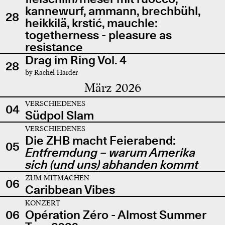
kannewurf, ammann, brechbühl,
28
heikkilä, krstić, mauchle:
togetherness - pleasure as
resistance
Drag im Ring Vol. 4
28
by Rachel Harder
März 2026
VERSCHIEDENES
04
Südpol Slam
VERSCHIEDENES
Die ZHB macht Feierabend:
05
Entfremdung – warum Amerika
sich (und uns) abhanden kommt
ZUM MITMACHEN
06
Caribbean Vibes
KONZERT
06
Opération Zéro - Almost Summer