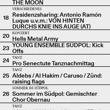
THE MOON
VERSCHIEDENES
Residenzsharing: Antonio Ramón
18
Luque u.v.m.: VON HINTEN
DURCHS KNIE INS AUGE (AT)
KONZERT
20
Hells Metal Army
YOUNG ENSEMBLE SÜDPOL: Kick
23
Offs
TANZ
24
Pro Senectute Tanznachmittag
TANZ
25
Aldebs / Al Hakim / Caruso / Zünd:
raising flags
SOMMER IM SÜDPOL
26
Sommer im Südpol: Gemischter
Chor Obernau
TANZ