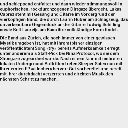
und schleppend entfaltet und dann wieder stimmungsvoll in
euphorischen, rockdurchzogenen Dirtgaze übergeht. Lukas
Caprez steht mit Gesang und Gitarre im Vordergrund der
vierköpfigen Band, die durch Laurin Huber am Schlagzeug, das
unverkennbare Gegenstück an der Gitarre Ludwig Schilling
sowie Rolf Laureĳs am Bass ihre vollständige Form findet.
Die Band aus Zürich, die noch immer von einer gewissen
Mystik umgeben ist, hat mit ihrem (bisher einzigen
veröffentlichten) Song «try» bereits Aufmerksamkeit erregt,
unter anderem als Staff-Pick bei Nina Protocol, wo sie dem
Shoegaze zugeordnet wurde. Nach einem Jahr mit mehreren
lokalen Underground Auftritten treten Sleeper Spies nun mit
ihrer ersten EP «clincher» hervor: Gut vorbereitet und bereit,
mit ihrer durchdacht verzerrten und direkten Musik den
nächsten Schritt zu machen.