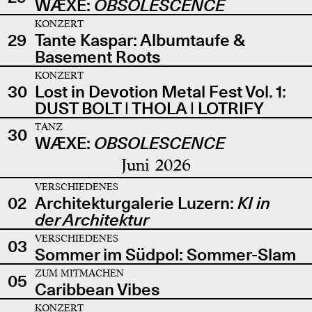
WÆXE:
OBSOLESCENCE
KONZERT
29
Tante Kaspar: Albumtaufe &
Basement Roots
KONZERT
30
Lost in Devotion Metal Fest Vol. 1:
DUST BOLT | THOLA | LOTRIFY
TANZ
30
WÆXE:
OBSOLESCENCE
Juni 2026
VERSCHIEDENES
02
Architekturgalerie Luzern:
KI in
der Architektur
VERSCHIEDENES
03
Sommer im Südpol: Sommer-Slam
ZUM MITMACHEN
05
Caribbean Vibes
KONZERT