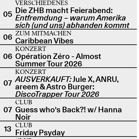
VERSCHIEDENES
Die ZHB macht Feierabend:
05
Entfremdung – warum Amerika
sich (und uns) abhanden kommt
ZUM MITMACHEN
06
Caribbean Vibes
KONZERT
06
Opération Zéro - Almost
Summer Tour 2026
KONZERT
AUSVERKAUFT:
Jule X, ANRU,
07
areem & Astro Burger:
DiscoTrapper Tour 2026
CLUB
07
Guess who's Back?! w/ Hanna
Noir
CLUB
13
Friday Psyday