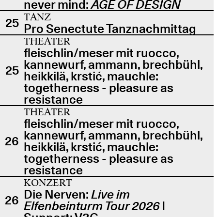
never mind:
AGE OF DESIGN
TANZ
25
Pro Senectute Tanznachmittag
THEATER
fleischlin/meser mit ruocco,
kannewurf, ammann, brechbühl,
25
heikkilä, krstić, mauchle:
togetherness - pleasure as
resistance
THEATER
fleischlin/meser mit ruocco,
kannewurf, ammann, brechbühl,
26
heikkilä, krstić, mauchle:
togetherness - pleasure as
resistance
KONZERT
Die Nerven:
Live im
26
Elfenbeinturm Tour 2026
|