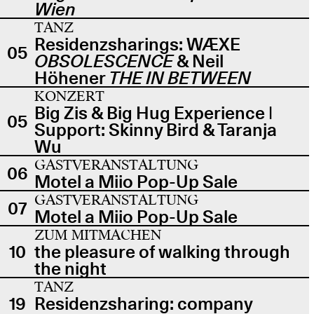
Wien
TANZ
Residenzsharings: WÆXE
05
OBSOLESCENCE
& Neil
Höhener
THE IN BETWEEN
KONZERT
Big Zis & Big Hug Experience |
05
Support: Skinny Bird & Taranja
Wu
GASTVERANSTALTUNG
06
Motel a Miio Pop-Up Sale
GASTVERANSTALTUNG
07
Motel a Miio Pop-Up Sale
ZUM MITMACHEN
10
the pleasure of walking through
the night
TANZ
19
Residenzsharing: company