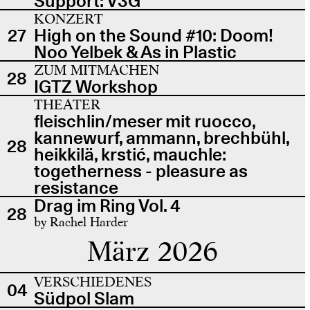
Support: V3G
KONZERT
27
High on the Sound #10: Doom!
Noo Yelbek & As in Plastic
ZUM MITMACHEN
28
IGTZ Workshop
THEATER
fleischlin/meser mit ruocco,
kannewurf, ammann, brechbühl,
28
heikkilä, krstić, mauchle:
togetherness - pleasure as
resistance
Drag im Ring Vol. 4
28
by Rachel Harder
März 2026
VERSCHIEDENES
04
Südpol Slam