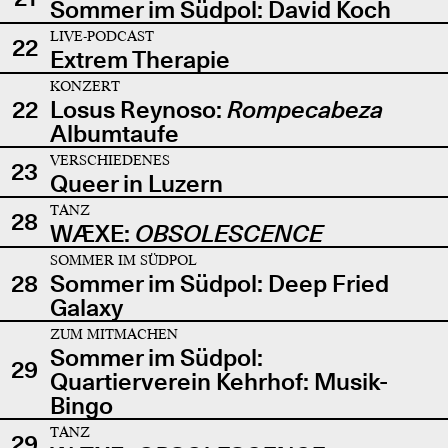
Sommer im Südpol: David Koch
LIVE-PODCAST
22
Extrem Therapie
KONZERT
22
Losus Reynoso:
Rompecabeza
Albumtaufe
VERSCHIEDENES
23
Queer in Luzern
TANZ
28
WÆXE:
OBSOLESCENCE
SOMMER IM SÜDPOL
28
Sommer im Südpol: Deep Fried
Galaxy
ZUM MITMACHEN
Sommer im Südpol:
29
Quartierverein Kehrhof: Musik-
Bingo
TANZ
29