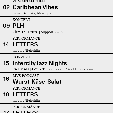
ZUM MITMACHEN
02
Caribbean Vibes
Salsa, Bachata, Merengue
KONZERT
09
PLH
Ultra Tour 2026 | Support: SGB
PERFORMANCE
14
LETTERS
amburo/fleischlin
KONZERT
15
Intercity Jazz Nights
FAT MAN JAZZ – The caliber of Peter Herbolzheimer
LIVE-PODCAST
16
Wurst-Käse-Salat
PERFORMANCE
16
LETTERS
amburo/fleischlin
PERFORMANCE
17
LETTERS