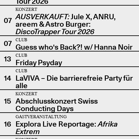
Tour 2026
KONZERT
AUSVERKAUFT:
Jule X, ANRU,
07
areem & Astro Burger:
DiscoTrapper Tour 2026
CLUB
07
Guess who's Back?! w/ Hanna Noir
CLUB
13
Friday Psyday
CLUB
14
LaVIVA – Die barrierefreie Party für
alle
KONZERT
15
Abschlusskonzert Swiss
Conducting Days
GASTVERANSTALTUNG
16
Explora Live Reportage:
Afrika
Extrem