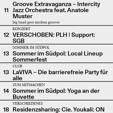
Groove Extravaganza – Intercity
11
Jazz Orchestra feat. Anatole
Muster
big band goes modern grooves
KONZERT
12
VERSCHOBEN: PLH | Support:
SGB
SOMMER IM SÜDPOL
13
Sommer im Südpol: Local Lineup
Sommerfest
CLUB
13
LaVIVA – Die barrierefreie Party für
alle
ZUM MITMACHEN
14
Sommer im Südpol: Yoga an der
Buvette
VERSCHIEDENES
18
Residenzsharing: Cie. Youkali: ON