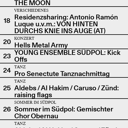
THE MOON
VERSCHIEDENES
Residenzsharing: Antonio Ramón
18
Luque u.v.m.: VON HINTEN
DURCHS KNIE INS AUGE (AT)
KONZERT
20
Hells Metal Army
YOUNG ENSEMBLE SÜDPOL: Kick
23
Offs
TANZ
24
Pro Senectute Tanznachmittag
TANZ
25
Aldebs / Al Hakim / Caruso / Zünd:
raising flags
SOMMER IM SÜDPOL
26
Sommer im Südpol: Gemischter
Chor Obernau
TANZ