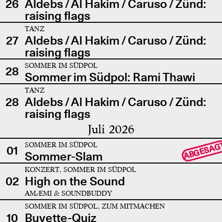
26
Aldebs / Al Hakim / Caruso / Zünd:
raising flags
TANZ
27
Aldebs / Al Hakim / Caruso / Zünd:
raising flags
SOMMER IM SÜDPOL
28
Sommer im Südpol: Rami Thawi
TANZ
28
Aldebs / Al Hakim / Caruso / Zünd:
raising flags
Juli 2026
SOMMER IM SÜDPOL
ABGESAG
01
Sommer-Slam
KONZERT, SOMMER IM SÜDPOL
02
High on the Sound
AMÆMI & SOUNDBUDDY
SOMMER IM SÜDPOL, ZUM MITMACHEN
10
Buvette-Quiz