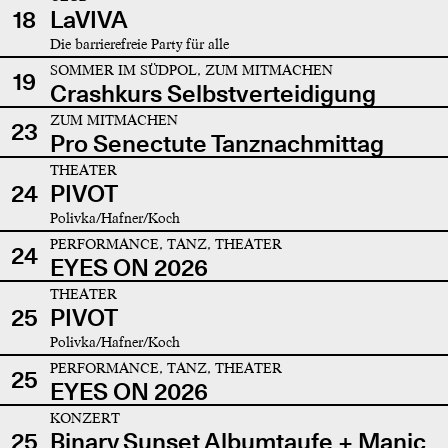
18
LaVIVA
Die barrierefreie Party für alle
SOMMER IM SÜDPOL, ZUM MITMACHEN
19
Crashkurs Selbstverteidigung
ZUM MITMACHEN
23
Pro Senectute Tanznachmittag
THEATER
24
PIVOT
Polivka/Hafner/Koch
PERFORMANCE, TANZ, THEATER
24
EYES ON 2026
THEATER
25
PIVOT
Polivka/Hafner/Koch
PERFORMANCE, TANZ, THEATER
25
EYES ON 2026
KONZERT
25
Binary Sunset Albumtaufe + Manic