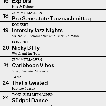
16
Explora
Pilze & Kräuter
ZUM MITMACHEN
18
Pro Senectute Tanznachmittag
KONZERT
19
Intercity Jazz Nights
SIGNAL! – Beromünster with Peter Zihlmann
KONZERT
20
Nicky B Fly
Wo chumi her Tour
ZUM MITMACHEN
21
Caribbean Vibes
Salsa, Bachata, Merengue
TANZ
24
That's twisted
Baptiste Cazaux
TANZ, ZUM MITMACHEN
24
Südpol Dance