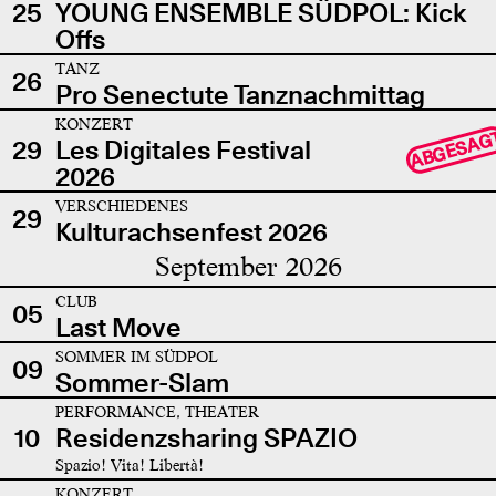
25
YOUNG ENSEMBLE SÜDPOL: Kick
Offs
TANZ
26
Pro Senectute Tanznachmittag
KONZERT
ABGESAG
29
Les Digitales Festival
2026
VERSCHIEDENES
29
Kulturachsenfest 2026
September 2026
CLUB
05
Last Move
SOMMER IM SÜDPOL
09
Sommer-Slam
PERFORMANCE, THEATER
10
Residenzsharing SPAZIO
Spazio! Vita! Libertà!
KONZERT