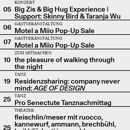
KONZERT
05
Big Zis & Big Hug Experience |
Support: Skinny Bird & Taranja Wu
GASTVERANSTALTUNG
06
Motel a Miio Pop-Up Sale
GASTVERANSTALTUNG
07
Motel a Miio Pop-Up Sale
ZUM MITMACHEN
10
the pleasure of walking through
the night
TANZ
19
Residenzsharing: company never
mind:
AGE OF DESIGN
TANZ
25
Pro Senectute Tanznachmittag
THEATER
fleischlin/meser mit ruocco,
kannewurf, ammann, brechbühl,
25