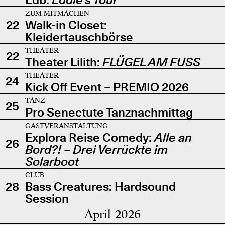
ZUM MITMACHEN
22
Walk-in Closet:
Kleidertauschbörse
THEATER
22
Theater Lilith:
FLÜGEL AM FUSS
THEATER
24
Kick Off Event – PREMIO 2026
TANZ
25
Pro Senectute Tanznachmittag
GASTVERANSTALTUNG
Explora Reise Comedy:
Alle an
26
Bord?! – Drei Verrückte im
Solarboot
CLUB
28
Bass Creatures: Hardsound
Session
April 2026