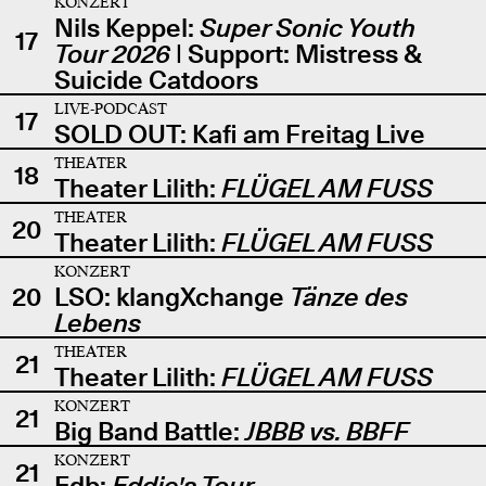
KONZERT
Nils Keppel:
Super Sonic Youth
17
Tour 2026
| Support: Mistress &
Suicide Catdoors
LIVE-PODCAST
17
SOLD OUT: Kafi am Freitag Live
THEATER
18
Theater Lilith:
FLÜGEL AM FUSS
THEATER
20
Theater Lilith:
FLÜGEL AM FUSS
KONZERT
20
LSO: klangXchange
Tänze des
Lebens
THEATER
21
Theater Lilith:
FLÜGEL AM FUSS
KONZERT
21
Big Band Battle:
JBBB vs. BBFF
KONZERT
21
Edb:
Eddie's Tour