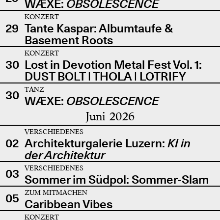
WÆXE:
OBSOLESCENCE
KONZERT
29
Tante Kaspar: Albumtaufe &
Basement Roots
KONZERT
30
Lost in Devotion Metal Fest Vol. 1:
DUST BOLT | THOLA | LOTRIFY
TANZ
30
WÆXE:
OBSOLESCENCE
Juni 2026
VERSCHIEDENES
02
Architekturgalerie Luzern:
KI in
der Architektur
VERSCHIEDENES
03
Sommer im Südpol: Sommer-Slam
ZUM MITMACHEN
05
Caribbean Vibes
KONZERT