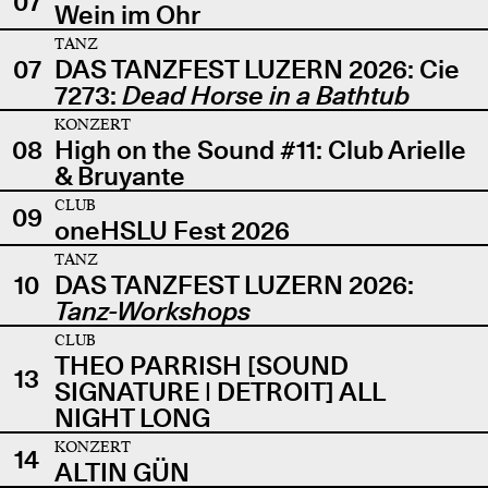
07
Wein im Ohr
TANZ
07
DAS TANZFEST LUZERN 2026: Cie
7273:
Dead Horse in a Bathtub
KONZERT
08
High on the Sound #11: Club Arielle
& Bruyante
CLUB
09
oneHSLU Fest 2026
TANZ
10
DAS TANZFEST LUZERN 2026:
Tanz-Workshops
CLUB
THEO PARRISH [SOUND
13
SIGNATURE | DETROIT] ALL
NIGHT LONG
KONZERT
14
ALTIN GÜN