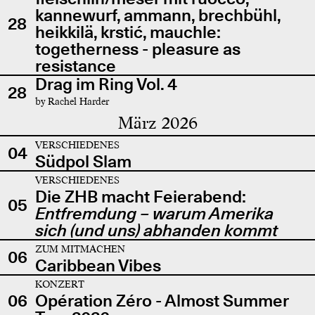
kannewurf, ammann, brechbühl,
28
heikkilä, krstić, mauchle:
togetherness - pleasure as
resistance
Drag im Ring Vol. 4
28
by Rachel Harder
März 2026
VERSCHIEDENES
04
Südpol Slam
VERSCHIEDENES
Die ZHB macht Feierabend:
05
Entfremdung – warum Amerika
sich (und uns) abhanden kommt
ZUM MITMACHEN
06
Caribbean Vibes
KONZERT
06
Opération Zéro - Almost Summer