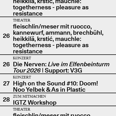
heikkilä, krstić, mauchle:
togetherness - pleasure as
resistance
THEATER
fleischlin/meser mit ruocco,
kannewurf, ammann, brechbühl,
26
heikkilä, krstić, mauchle:
togetherness - pleasure as
resistance
KONZERT
26
Die Nerven:
Live im Elfenbeinturm
Tour 2026
| Support: V3G
KONZERT
27
High on the Sound #10: Doom!
Noo Yelbek & As in Plastic
ZUM MITMACHEN
28
IGTZ Workshop
THEATER
fleischlin/meser mit ruocco,