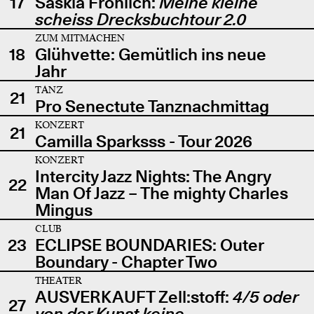
17
Saskia Fröhlich:
Meine kleine
scheiss Drecksbuchtour 2.0
ZUM MITMACHEN
18
Glühvette: Gemütlich ins neue
Jahr
TANZ
21
Pro Senectute Tanznachmittag
KONZERT
21
Camilla Sparksss - Tour 2026
KONZERT
Intercity Jazz Nights: The Angry
22
Man Of Jazz – The mighty Charles
Mingus
CLUB
23
ECLIPSE BOUNDARIES: Outer
Boundary - Chapter Two
THEATER
AUSVERKAUFT Zell:stoff:
4/5 oder
27
von der Kunst keine