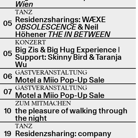
Wien
TANZ
Residenzsharings: WÆXE
05
OBSOLESCENCE
& Neil
Höhener
THE IN BETWEEN
KONZERT
Big Zis & Big Hug Experience |
05
Support: Skinny Bird & Taranja
Wu
GASTVERANSTALTUNG
06
Motel a Miio Pop-Up Sale
GASTVERANSTALTUNG
07
Motel a Miio Pop-Up Sale
ZUM MITMACHEN
10
the pleasure of walking through
the night
TANZ
19
Residenzsharing: company