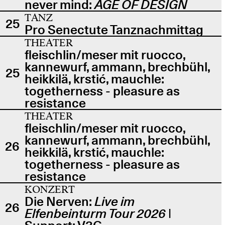
never mind:
AGE OF DESIGN
TANZ
25
Pro Senectute Tanznachmittag
THEATER
fleischlin/meser mit ruocco,
kannewurf, ammann, brechbühl,
25
heikkilä, krstić, mauchle:
togetherness - pleasure as
resistance
THEATER
fleischlin/meser mit ruocco,
kannewurf, ammann, brechbühl,
26
heikkilä, krstić, mauchle:
togetherness - pleasure as
resistance
KONZERT
Die Nerven:
Live im
26
Elfenbeinturm Tour 2026
|