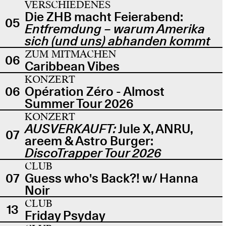
VERSCHIEDENES
Die ZHB macht Feierabend:
05
Entfremdung – warum Amerika
sich (und uns) abhanden kommt
ZUM MITMACHEN
06
Caribbean Vibes
KONZERT
06
Opération Zéro - Almost
Summer Tour 2026
KONZERT
AUSVERKAUFT:
Jule X, ANRU,
07
areem & Astro Burger:
DiscoTrapper Tour 2026
CLUB
07
Guess who's Back?! w/ Hanna
Noir
CLUB
13
Friday Psyday