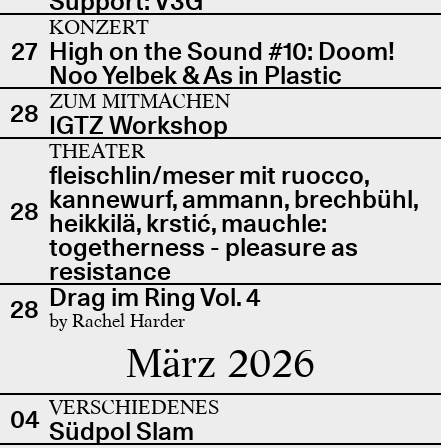
Support: V3G
KONZERT
27
High on the Sound #10: Doom!
Noo Yelbek & As in Plastic
ZUM MITMACHEN
28
IGTZ Workshop
THEATER
fleischlin/meser mit ruocco,
kannewurf, ammann, brechbühl,
28
heikkilä, krstić, mauchle:
togetherness - pleasure as
resistance
Drag im Ring Vol. 4
28
by Rachel Harder
März 2026
VERSCHIEDENES
04
Südpol Slam