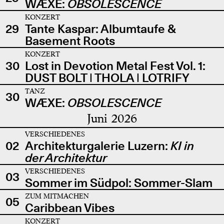
WÆXE:
OBSOLESCENCE
KONZERT
29
Tante Kaspar: Albumtaufe &
Basement Roots
KONZERT
30
Lost in Devotion Metal Fest Vol. 1:
DUST BOLT | THOLA | LOTRIFY
TANZ
30
WÆXE:
OBSOLESCENCE
Juni 2026
VERSCHIEDENES
02
Architekturgalerie Luzern:
KI in
der Architektur
VERSCHIEDENES
03
Sommer im Südpol: Sommer-Slam
ZUM MITMACHEN
05
Caribbean Vibes
KONZERT