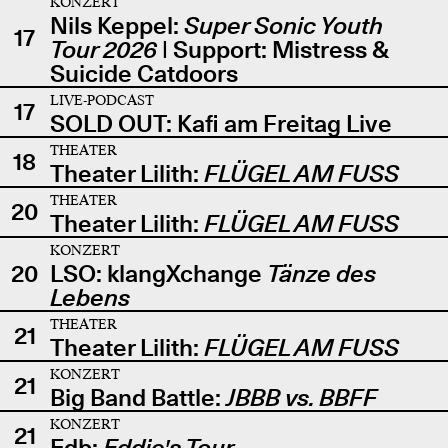
KONZERT
Nils Keppel:
Super Sonic Youth
17
Tour 2026
| Support: Mistress &
Suicide Catdoors
LIVE-PODCAST
17
SOLD OUT: Kafi am Freitag Live
THEATER
18
Theater Lilith:
FLÜGEL AM FUSS
THEATER
20
Theater Lilith:
FLÜGEL AM FUSS
KONZERT
20
LSO: klangXchange
Tänze des
Lebens
THEATER
21
Theater Lilith:
FLÜGEL AM FUSS
KONZERT
21
Big Band Battle:
JBBB vs. BBFF
KONZERT
21
Edb:
Eddie's Tour