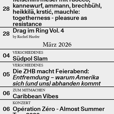
kannewurf, ammann, brechbühl,
28
heikkilä, krstić, mauchle:
togetherness - pleasure as
resistance
Drag im Ring Vol. 4
28
by Rachel Harder
März 2026
VERSCHIEDENES
04
Südpol Slam
VERSCHIEDENES
Die ZHB macht Feierabend:
05
Entfremdung – warum Amerika
sich (und uns) abhanden kommt
ZUM MITMACHEN
06
Caribbean Vibes
KONZERT
06
Opération Zéro - Almost Summer