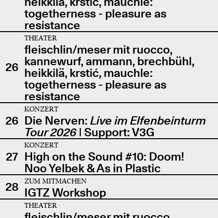
heikkilä, krstić, mauchle:
togetherness - pleasure as
resistance
THEATER
fleischlin/meser mit ruocco,
kannewurf, ammann, brechbühl,
26
heikkilä, krstić, mauchle:
togetherness - pleasure as
resistance
KONZERT
26
Die Nerven:
Live im Elfenbeinturm
Tour 2026
| Support: V3G
KONZERT
27
High on the Sound #10: Doom!
Noo Yelbek & As in Plastic
ZUM MITMACHEN
28
IGTZ Workshop
THEATER
fleischlin/meser mit ruocco,