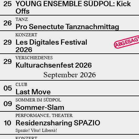
25
YOUNG ENSEMBLE SÜDPOL: Kick
Offs
TANZ
26
Pro Senectute Tanznachmittag
KONZERT
ABGESAG
29
Les Digitales Festival
2026
VERSCHIEDENES
29
Kulturachsenfest 2026
September 2026
CLUB
05
Last Move
SOMMER IM SÜDPOL
09
Sommer-Slam
PERFORMANCE, THEATER
10
Residenzsharing SPAZIO
Spazio! Vita! Libertà!
KONZERT