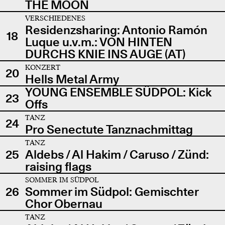
THE MOON
VERSCHIEDENES
Residenzsharing: Antonio Ramón
18
Luque u.v.m.: VON HINTEN
DURCHS KNIE INS AUGE (AT)
KONZERT
20
Hells Metal Army
YOUNG ENSEMBLE SÜDPOL: Kick
23
Offs
TANZ
24
Pro Senectute Tanznachmittag
TANZ
25
Aldebs / Al Hakim / Caruso / Zünd:
raising flags
SOMMER IM SÜDPOL
26
Sommer im Südpol: Gemischter
Chor Obernau
TANZ