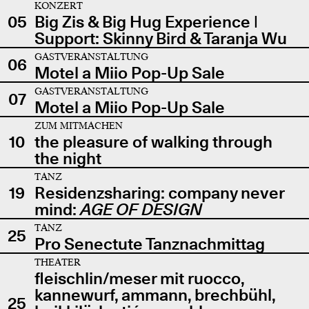
KONZERT
05
Big Zis & Big Hug Experience |
Support: Skinny Bird & Taranja Wu
GASTVERANSTALTUNG
06
Motel a Miio Pop-Up Sale
GASTVERANSTALTUNG
07
Motel a Miio Pop-Up Sale
ZUM MITMACHEN
10
the pleasure of walking through
the night
TANZ
19
Residenzsharing: company never
mind:
AGE OF DESIGN
TANZ
25
Pro Senectute Tanznachmittag
THEATER
fleischlin/meser mit ruocco,
kannewurf, ammann, brechbühl,
25