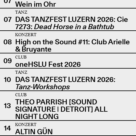
07
Wein im Ohr
TANZ
07
DAS TANZFEST LUZERN 2026: Cie
7273:
Dead Horse in a Bathtub
KONZERT
08
High on the Sound #11: Club Arielle
& Bruyante
CLUB
09
oneHSLU Fest 2026
TANZ
10
DAS TANZFEST LUZERN 2026:
Tanz-Workshops
CLUB
THEO PARRISH [SOUND
13
SIGNATURE | DETROIT] ALL
NIGHT LONG
KONZERT
14
ALTIN GÜN