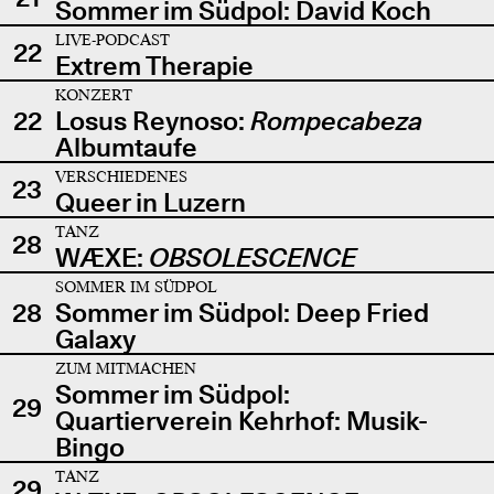
Sommer im Südpol: David Koch
LIVE-PODCAST
22
Extrem Therapie
KONZERT
22
Losus Reynoso:
Rompecabeza
Albumtaufe
VERSCHIEDENES
23
Queer in Luzern
TANZ
28
WÆXE:
OBSOLESCENCE
SOMMER IM SÜDPOL
28
Sommer im Südpol: Deep Fried
Galaxy
ZUM MITMACHEN
Sommer im Südpol:
29
Quartierverein Kehrhof: Musik-
Bingo
TANZ
29