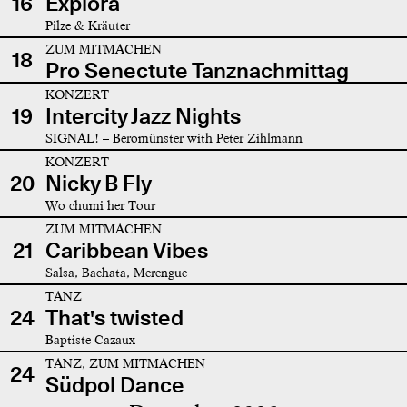
16
Explora
Pilze & Kräuter
ZUM MITMACHEN
18
Pro Senectute Tanznachmittag
KONZERT
19
Intercity Jazz Nights
SIGNAL! – Beromünster with Peter Zihlmann
KONZERT
20
Nicky B Fly
Wo chumi her Tour
ZUM MITMACHEN
21
Caribbean Vibes
Salsa, Bachata, Merengue
TANZ
24
That's twisted
Baptiste Cazaux
TANZ, ZUM MITMACHEN
24
Südpol Dance