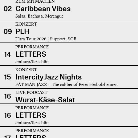
ZUM MITMACHEN
02
Caribbean Vibes
Salsa, Bachata, Merengue
KONZERT
09
PLH
Ultra Tour 2026 | Support: SGB
PERFORMANCE
14
LETTERS
amburo/fleischlin
KONZERT
15
Intercity Jazz Nights
FAT MAN JAZZ – The caliber of Peter Herbolzheimer
LIVE-PODCAST
16
Wurst-Käse-Salat
PERFORMANCE
16
LETTERS
amburo/fleischlin
PERFORMANCE
17
LETTERS