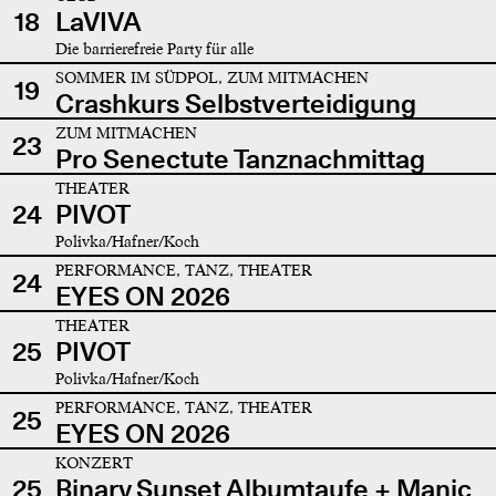
18
LaVIVA
Die barrierefreie Party für alle
SOMMER IM SÜDPOL, ZUM MITMACHEN
19
Crashkurs Selbstverteidigung
ZUM MITMACHEN
23
Pro Senectute Tanznachmittag
THEATER
24
PIVOT
Polivka/Hafner/Koch
PERFORMANCE, TANZ, THEATER
24
EYES ON 2026
THEATER
25
PIVOT
Polivka/Hafner/Koch
PERFORMANCE, TANZ, THEATER
25
EYES ON 2026
KONZERT
25
Binary Sunset Albumtaufe + Manic