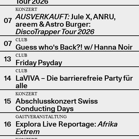
Tour 2026
KONZERT
AUSVERKAUFT:
Jule X, ANRU,
07
areem & Astro Burger:
DiscoTrapper Tour 2026
CLUB
07
Guess who's Back?! w/ Hanna Noir
CLUB
13
Friday Psyday
CLUB
14
LaVIVA – Die barrierefreie Party für
alle
KONZERT
15
Abschlusskonzert Swiss
Conducting Days
GASTVERANSTALTUNG
16
Explora Live Reportage:
Afrika
Extrem