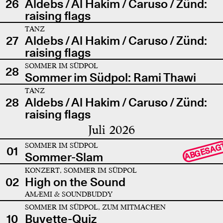
26
Aldebs / Al Hakim / Caruso / Zünd:
raising flags
TANZ
27
Aldebs / Al Hakim / Caruso / Zünd:
raising flags
SOMMER IM SÜDPOL
28
Sommer im Südpol: Rami Thawi
TANZ
28
Aldebs / Al Hakim / Caruso / Zünd:
raising flags
Juli 2026
SOMMER IM SÜDPOL
ABGESAG
01
Sommer-Slam
KONZERT, SOMMER IM SÜDPOL
02
High on the Sound
AMÆMI & SOUNDBUDDY
SOMMER IM SÜDPOL, ZUM MITMACHEN
10
Buvette-Quiz