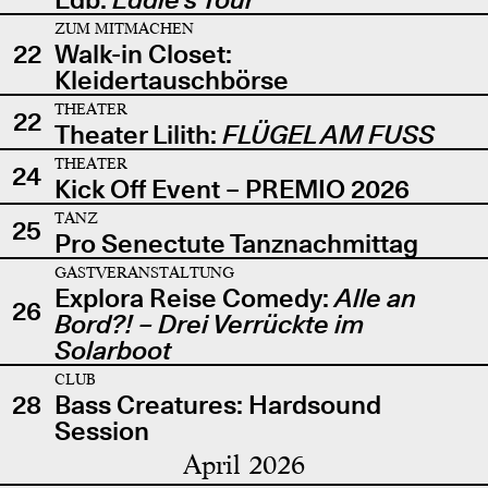
ZUM MITMACHEN
22
Walk-in Closet:
Kleidertauschbörse
THEATER
22
Theater Lilith:
FLÜGEL AM FUSS
THEATER
24
Kick Off Event – PREMIO 2026
TANZ
25
Pro Senectute Tanznachmittag
GASTVERANSTALTUNG
Explora Reise Comedy:
Alle an
26
Bord?! – Drei Verrückte im
Solarboot
CLUB
28
Bass Creatures: Hardsound
Session
April 2026