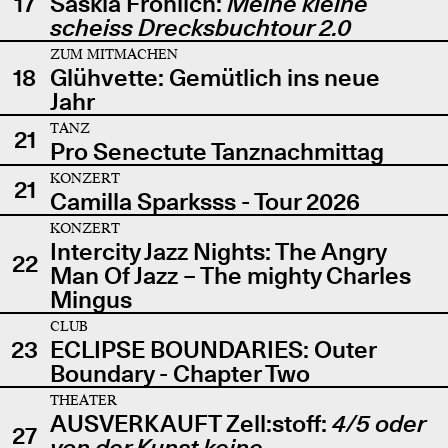
17
Saskia Fröhlich:
Meine kleine
scheiss Drecksbuchtour 2.0
ZUM MITMACHEN
18
Glühvette: Gemütlich ins neue
Jahr
TANZ
21
Pro Senectute Tanznachmittag
KONZERT
21
Camilla Sparksss - Tour 2026
KONZERT
Intercity Jazz Nights: The Angry
22
Man Of Jazz – The mighty Charles
Mingus
CLUB
23
ECLIPSE BOUNDARIES: Outer
Boundary - Chapter Two
THEATER
AUSVERKAUFT Zell:stoff:
4/5 oder
27
von der Kunst keine