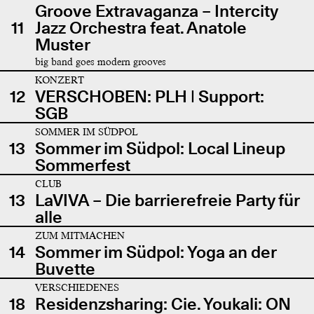
Groove Extravaganza – Intercity
11
Jazz Orchestra feat. Anatole
Muster
big band goes modern grooves
KONZERT
12
VERSCHOBEN: PLH | Support:
SGB
SOMMER IM SÜDPOL
13
Sommer im Südpol: Local Lineup
Sommerfest
CLUB
13
LaVIVA – Die barrierefreie Party für
alle
ZUM MITMACHEN
14
Sommer im Südpol: Yoga an der
Buvette
VERSCHIEDENES
18
Residenzsharing: Cie. Youkali: ON