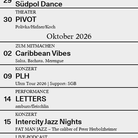
29
Südpol Dance
THEATER
30
PIVOT
Polivka/Hafner/Koch
Oktober 2026
ZUM MITMACHEN
02
Caribbean Vibes
Salsa, Bachata, Merengue
KONZERT
09
PLH
Ultra Tour 2026 | Support: SGB
PERFORMANCE
14
LETTERS
amburo/fleischlin
KONZERT
15
Intercity Jazz Nights
FAT MAN JAZZ – The caliber of Peter Herbolzheimer
LIVE-PODCAST