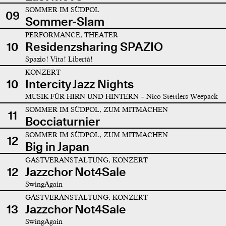
SOMMER IM SÜDPOL
09
Sommer-Slam
PERFORMANCE, THEATER
10
Residenzsharing SPAZIO
Spazio! Vita! Libertà!
KONZERT
10
Intercity Jazz Nights
MUSIK FÜR HIRN UND HINTERN – Nico Stettlers Weepack
SOMMER IM SÜDPOL, ZUM MITMACHEN
11
Bocciaturnier
SOMMER IM SÜDPOL, ZUM MITMACHEN
12
Big in Japan
GASTVERANSTALTUNG, KONZERT
12
Jazzchor Not4Sale
SwingAgain
GASTVERANSTALTUNG, KONZERT
13
Jazzchor Not4Sale
SwingAgain