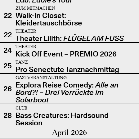
ZUM MITMACHEN
22
Walk-in Closet:
Kleidertauschbörse
THEATER
22
Theater Lilith:
FLÜGEL AM FUSS
THEATER
24
Kick Off Event – PREMIO 2026
TANZ
25
Pro Senectute Tanznachmittag
GASTVERANSTALTUNG
Explora Reise Comedy:
Alle an
26
Bord?! – Drei Verrückte im
Solarboot
CLUB
28
Bass Creatures: Hardsound
Session
April 2026