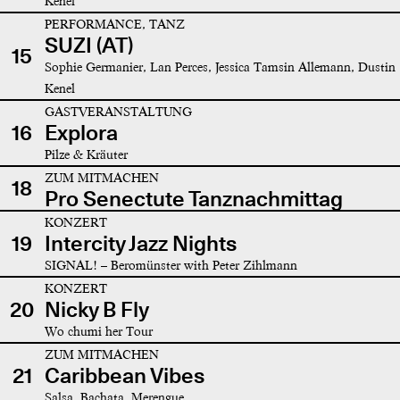
Kenel
PERFORMANCE, TANZ
SUZI (AT)
15
Sophie Germanier, Lan Perces, Jessica Tamsin Allemann, Dustin
Kenel
GASTVERANSTALTUNG
16
Explora
Pilze & Kräuter
ZUM MITMACHEN
18
Pro Senectute Tanznachmittag
KONZERT
19
Intercity Jazz Nights
SIGNAL! – Beromünster with Peter Zihlmann
KONZERT
20
Nicky B Fly
Wo chumi her Tour
ZUM MITMACHEN
21
Caribbean Vibes
Salsa, Bachata, Merengue