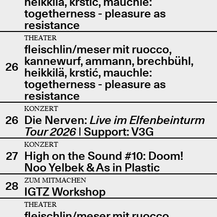
heikkilä, krstić, mauchle:
togetherness - pleasure as
resistance
THEATER
fleischlin/meser mit ruocco,
kannewurf, ammann, brechbühl,
26
heikkilä, krstić, mauchle:
togetherness - pleasure as
resistance
KONZERT
26
Die Nerven:
Live im Elfenbeinturm
Tour 2026
| Support: V3G
KONZERT
27
High on the Sound #10: Doom!
Noo Yelbek & As in Plastic
ZUM MITMACHEN
28
IGTZ Workshop
THEATER
fleischlin/meser mit ruocco,