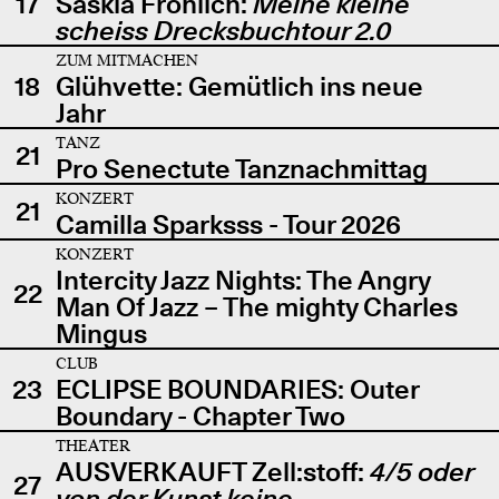
17
Saskia Fröhlich:
Meine kleine
scheiss Drecksbuchtour 2.0
ZUM MITMACHEN
18
Glühvette: Gemütlich ins neue
Jahr
TANZ
21
Pro Senectute Tanznachmittag
KONZERT
21
Camilla Sparksss - Tour 2026
KONZERT
Intercity Jazz Nights: The Angry
22
Man Of Jazz – The mighty Charles
Mingus
CLUB
23
ECLIPSE BOUNDARIES: Outer
Boundary - Chapter Two
THEATER
AUSVERKAUFT Zell:stoff:
4/5 oder
27
von der Kunst keine