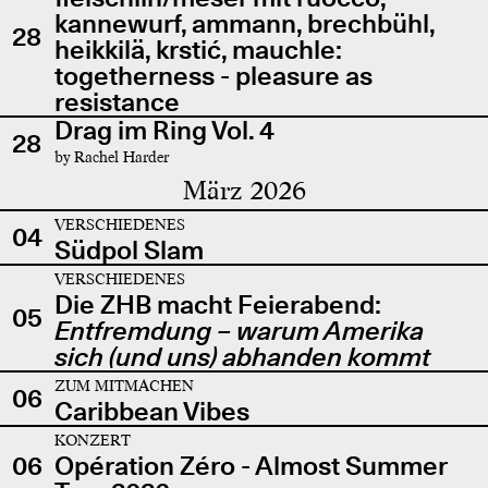
kannewurf, ammann, brechbühl,
28
heikkilä, krstić, mauchle:
togetherness - pleasure as
resistance
Drag im Ring Vol. 4
28
by Rachel Harder
März 2026
VERSCHIEDENES
04
Südpol Slam
VERSCHIEDENES
Die ZHB macht Feierabend:
05
Entfremdung – warum Amerika
sich (und uns) abhanden kommt
ZUM MITMACHEN
06
Caribbean Vibes
KONZERT
06
Opération Zéro - Almost Summer