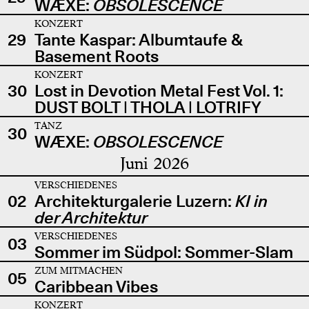
WÆXE:
OBSOLESCENCE
KONZERT
29
Tante Kaspar: Albumtaufe &
Basement Roots
KONZERT
30
Lost in Devotion Metal Fest Vol. 1:
DUST BOLT | THOLA | LOTRIFY
TANZ
30
WÆXE:
OBSOLESCENCE
Juni 2026
VERSCHIEDENES
02
Architekturgalerie Luzern:
KI in
der Architektur
VERSCHIEDENES
03
Sommer im Südpol: Sommer-Slam
ZUM MITMACHEN
05
Caribbean Vibes
KONZERT