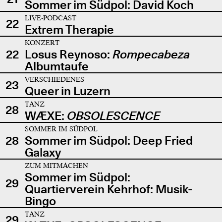
Sommer im Südpol: David Koch
LIVE-PODCAST
22
Extrem Therapie
KONZERT
22
Losus Reynoso:
Rompecabeza
Albumtaufe
VERSCHIEDENES
23
Queer in Luzern
TANZ
28
WÆXE:
OBSOLESCENCE
SOMMER IM SÜDPOL
28
Sommer im Südpol: Deep Fried
Galaxy
ZUM MITMACHEN
Sommer im Südpol:
29
Quartierverein Kehrhof: Musik-
Bingo
TANZ
29