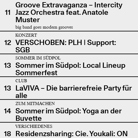
Groove Extravaganza – Intercity
11
Jazz Orchestra feat. Anatole
Muster
big band goes modern grooves
KONZERT
12
VERSCHOBEN: PLH | Support:
SGB
SOMMER IM SÜDPOL
13
Sommer im Südpol: Local Lineup
Sommerfest
CLUB
13
LaVIVA – Die barrierefreie Party für
alle
ZUM MITMACHEN
14
Sommer im Südpol: Yoga an der
Buvette
VERSCHIEDENES
18
Residenzsharing: Cie. Youkali: ON