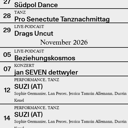
27
Südpol Dance
TANZ
28
Pro Senectute Tanznachmittag
LIVE-PODCAST
29
Drags Uncut
November 2026
LIVE-PODCAST
05
Beziehungskosmos
KONZERT
07
jan SEVEN dettwyler
PERFORMANCE, TANZ
SUZI (AT)
12
Sophie Germanier, Lan Perces, Jessica Tamsin Allemann, Dustin
Kenel
PERFORMANCE, TANZ
SUZI (AT)
14
Sophie Germanier, Lan Perces, Jessica Tamsin Allemann, Dustin