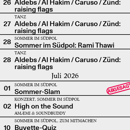
26
Aldebs / Al Hakim / Caruso / Zünd:
raising flags
TANZ
27
Aldebs / Al Hakim / Caruso / Zünd:
raising flags
SOMMER IM SÜDPOL
28
Sommer im Südpol: Rami Thawi
TANZ
28
Aldebs / Al Hakim / Caruso / Zünd:
raising flags
Juli 2026
SOMMER IM SÜDPOL
ABGESAG
01
Sommer-Slam
KONZERT, SOMMER IM SÜDPOL
02
High on the Sound
AMÆMI & SOUNDBUDDY
SOMMER IM SÜDPOL, ZUM MITMACHEN
10
Buvette-Quiz