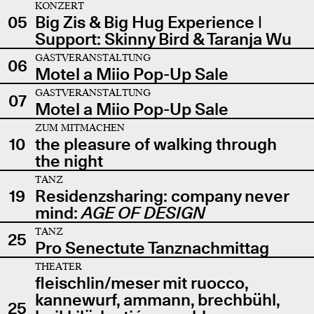
KONZERT
05
Big Zis & Big Hug Experience |
Support: Skinny Bird & Taranja Wu
GASTVERANSTALTUNG
06
Motel a Miio Pop-Up Sale
GASTVERANSTALTUNG
07
Motel a Miio Pop-Up Sale
ZUM MITMACHEN
10
the pleasure of walking through
the night
TANZ
19
Residenzsharing: company never
mind:
AGE OF DESIGN
TANZ
25
Pro Senectute Tanznachmittag
THEATER
fleischlin/meser mit ruocco,
kannewurf, ammann, brechbühl,
25