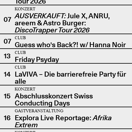
Tour 2026
KONZERT
AUSVERKAUFT:
Jule X, ANRU,
07
areem & Astro Burger:
DiscoTrapper Tour 2026
CLUB
07
Guess who's Back?! w/ Hanna Noir
CLUB
13
Friday Psyday
CLUB
14
LaVIVA – Die barrierefreie Party für
alle
KONZERT
15
Abschlusskonzert Swiss
Conducting Days
GASTVERANSTALTUNG
16
Explora Live Reportage:
Afrika
Extrem