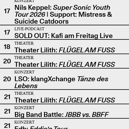
KONZERT
Nils Keppel:
Super Sonic Youth
17
Tour 2026
| Support: Mistress &
Suicide Catdoors
LIVE-PODCAST
17
SOLD OUT: Kafi am Freitag Live
THEATER
18
Theater Lilith:
FLÜGEL AM FUSS
THEATER
20
Theater Lilith:
FLÜGEL AM FUSS
KONZERT
20
LSO: klangXchange
Tänze des
Lebens
THEATER
21
Theater Lilith:
FLÜGEL AM FUSS
KONZERT
21
Big Band Battle:
JBBB vs. BBFF
KONZERT
21
Edb:
Eddie's Tour