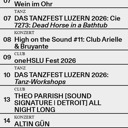
07
Wein im Ohr
TANZ
07
DAS TANZFEST LUZERN 2026: Cie
7273:
Dead Horse in a Bathtub
KONZERT
08
High on the Sound #11: Club Arielle
& Bruyante
CLUB
09
oneHSLU Fest 2026
TANZ
10
DAS TANZFEST LUZERN 2026:
Tanz-Workshops
CLUB
THEO PARRISH [SOUND
13
SIGNATURE | DETROIT] ALL
NIGHT LONG
KONZERT
14
ALTIN GÜN