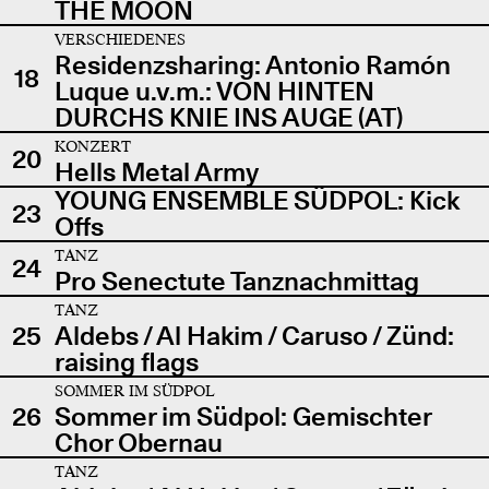
THE MOON
VERSCHIEDENES
Residenzsharing: Antonio Ramón
18
Luque u.v.m.: VON HINTEN
DURCHS KNIE INS AUGE (AT)
KONZERT
20
Hells Metal Army
YOUNG ENSEMBLE SÜDPOL: Kick
23
Offs
TANZ
24
Pro Senectute Tanznachmittag
TANZ
25
Aldebs / Al Hakim / Caruso / Zünd:
raising flags
SOMMER IM SÜDPOL
26
Sommer im Südpol: Gemischter
Chor Obernau
TANZ