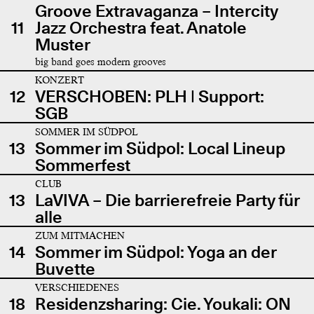
Groove Extravaganza – Intercity
11
Jazz Orchestra feat. Anatole
Muster
big band goes modern grooves
KONZERT
12
VERSCHOBEN: PLH | Support:
SGB
SOMMER IM SÜDPOL
13
Sommer im Südpol: Local Lineup
Sommerfest
CLUB
13
LaVIVA – Die barrierefreie Party für
alle
ZUM MITMACHEN
14
Sommer im Südpol: Yoga an der
Buvette
VERSCHIEDENES
18
Residenzsharing: Cie. Youkali: ON