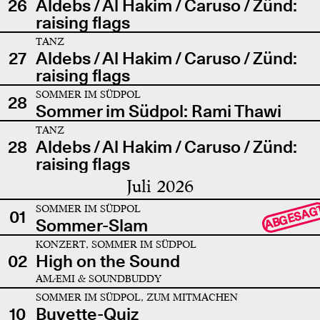
26
Aldebs / Al Hakim / Caruso / Zünd:
raising flags
TANZ
27
Aldebs / Al Hakim / Caruso / Zünd:
raising flags
SOMMER IM SÜDPOL
28
Sommer im Südpol: Rami Thawi
TANZ
28
Aldebs / Al Hakim / Caruso / Zünd:
raising flags
Juli 2026
SOMMER IM SÜDPOL
ABGESAG
01
Sommer-Slam
KONZERT, SOMMER IM SÜDPOL
02
High on the Sound
AMÆMI & SOUNDBUDDY
SOMMER IM SÜDPOL, ZUM MITMACHEN
10
Buvette-Quiz