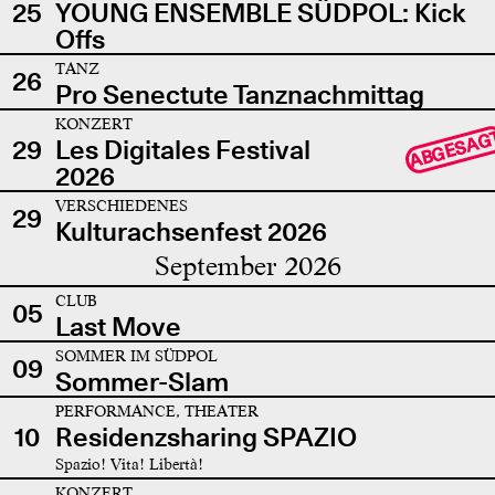
25
YOUNG ENSEMBLE SÜDPOL: Kick
Offs
TANZ
26
Pro Senectute Tanznachmittag
KONZERT
ABGESAG
29
Les Digitales Festival
2026
VERSCHIEDENES
29
Kulturachsenfest 2026
September 2026
CLUB
05
Last Move
SOMMER IM SÜDPOL
09
Sommer-Slam
PERFORMANCE, THEATER
10
Residenzsharing SPAZIO
Spazio! Vita! Libertà!
KONZERT