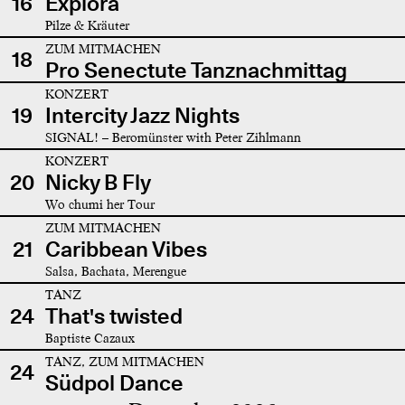
16
Explora
Pilze & Kräuter
ZUM MITMACHEN
18
Pro Senectute Tanznachmittag
KONZERT
19
Intercity Jazz Nights
SIGNAL! – Beromünster with Peter Zihlmann
KONZERT
20
Nicky B Fly
Wo chumi her Tour
ZUM MITMACHEN
21
Caribbean Vibes
Salsa, Bachata, Merengue
TANZ
24
That's twisted
Baptiste Cazaux
TANZ, ZUM MITMACHEN
24
Südpol Dance