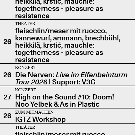
heikkilä, krstić, mauchle:
togetherness - pleasure as
resistance
THEATER
fleischlin/meser mit ruocco,
kannewurf, ammann, brechbühl,
26
heikkilä, krstić, mauchle:
togetherness - pleasure as
resistance
KONZERT
26
Die Nerven:
Live im Elfenbeinturm
Tour 2026
| Support: V3G
KONZERT
27
High on the Sound #10: Doom!
Noo Yelbek & As in Plastic
ZUM MITMACHEN
28
IGTZ Workshop
THEATER
fleischlin/meser mit ruocco,