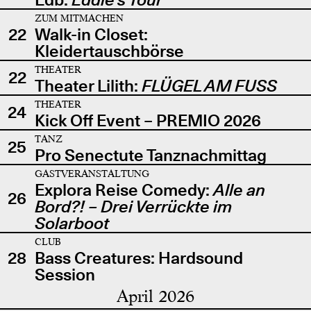
ZUM MITMACHEN
22
Walk-in Closet:
Kleidertauschbörse
THEATER
22
Theater Lilith:
FLÜGEL AM FUSS
THEATER
24
Kick Off Event – PREMIO 2026
TANZ
25
Pro Senectute Tanznachmittag
GASTVERANSTALTUNG
Explora Reise Comedy:
Alle an
26
Bord?! – Drei Verrückte im
Solarboot
CLUB
28
Bass Creatures: Hardsound
Session
April 2026