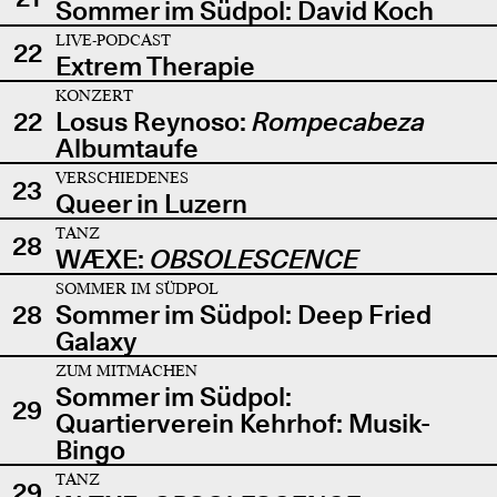
Sommer im Südpol: David Koch
LIVE-PODCAST
22
Extrem Therapie
KONZERT
22
Losus Reynoso:
Rompecabeza
Albumtaufe
VERSCHIEDENES
23
Queer in Luzern
TANZ
28
WÆXE:
OBSOLESCENCE
SOMMER IM SÜDPOL
28
Sommer im Südpol: Deep Fried
Galaxy
ZUM MITMACHEN
Sommer im Südpol:
29
Quartierverein Kehrhof: Musik-
Bingo
TANZ
29