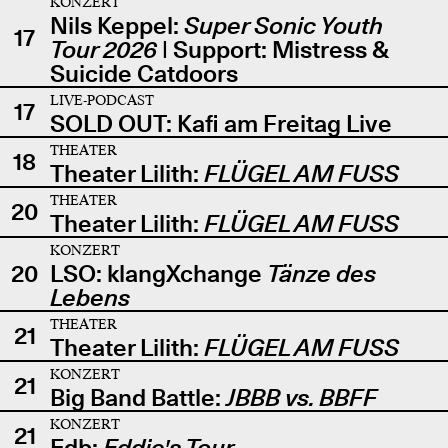
KONZERT
Nils Keppel:
Super Sonic Youth
17
Tour 2026
| Support: Mistress &
Suicide Catdoors
LIVE-PODCAST
17
SOLD OUT: Kafi am Freitag Live
THEATER
18
Theater Lilith:
FLÜGEL AM FUSS
THEATER
20
Theater Lilith:
FLÜGEL AM FUSS
KONZERT
20
LSO: klangXchange
Tänze des
Lebens
THEATER
21
Theater Lilith:
FLÜGEL AM FUSS
KONZERT
21
Big Band Battle:
JBBB vs. BBFF
KONZERT
21
Edb:
Eddie's Tour