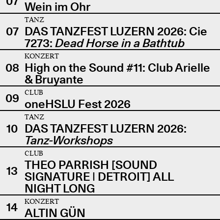
07
Wein im Ohr
TANZ
07
DAS TANZFEST LUZERN 2026: Cie
7273:
Dead Horse in a Bathtub
KONZERT
08
High on the Sound #11: Club Arielle
& Bruyante
CLUB
09
oneHSLU Fest 2026
TANZ
10
DAS TANZFEST LUZERN 2026:
Tanz-Workshops
CLUB
THEO PARRISH [SOUND
13
SIGNATURE | DETROIT] ALL
NIGHT LONG
KONZERT
14
ALTIN GÜN