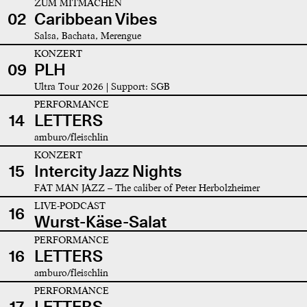
ZUM MITMACHEN
02
Caribbean Vibes
Salsa, Bachata, Merengue
KONZERT
09
PLH
Ultra Tour 2026 | Support: SGB
PERFORMANCE
14
LETTERS
amburo/fleischlin
KONZERT
15
Intercity Jazz Nights
FAT MAN JAZZ – The caliber of Peter Herbolzheimer
LIVE-PODCAST
16
Wurst-Käse-Salat
PERFORMANCE
16
LETTERS
amburo/fleischlin
PERFORMANCE
17
LETTERS