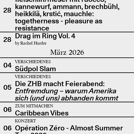
kannewurf, ammann, brechbühl,
28
heikkilä, krstić, mauchle:
togetherness - pleasure as
resistance
Drag im Ring Vol. 4
28
by Rachel Harder
März 2026
VERSCHIEDENES
04
Südpol Slam
VERSCHIEDENES
Die ZHB macht Feierabend:
05
Entfremdung – warum Amerika
sich (und uns) abhanden kommt
ZUM MITMACHEN
06
Caribbean Vibes
KONZERT
06
Opération Zéro - Almost Summer