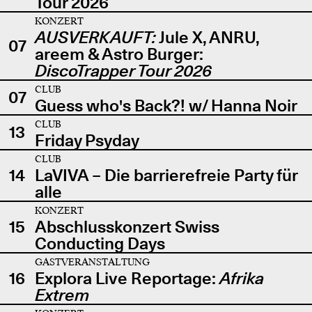
Tour 2026
KONZERT
AUSVERKAUFT:
Jule X, ANRU,
07
areem & Astro Burger:
DiscoTrapper Tour 2026
CLUB
07
Guess who's Back?! w/ Hanna Noir
CLUB
13
Friday Psyday
CLUB
14
LaVIVA – Die barrierefreie Party für
alle
KONZERT
15
Abschlusskonzert Swiss
Conducting Days
GASTVERANSTALTUNG
16
Explora Live Reportage:
Afrika
Extrem