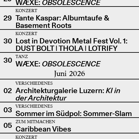
WÆXE:
OBSOLESCENCE
KONZERT
29
Tante Kaspar: Albumtaufe &
Basement Roots
KONZERT
30
Lost in Devotion Metal Fest Vol. 1:
DUST BOLT | THOLA | LOTRIFY
TANZ
30
WÆXE:
OBSOLESCENCE
Juni 2026
VERSCHIEDENES
02
Architekturgalerie Luzern:
KI in
der Architektur
VERSCHIEDENES
03
Sommer im Südpol: Sommer-Slam
ZUM MITMACHEN
05
Caribbean Vibes
KONZERT