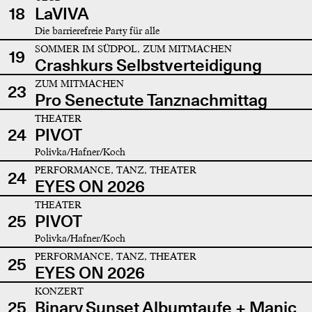
18
LaVIVA
Die barrierefreie Party für alle
SOMMER IM SÜDPOL, ZUM MITMACHEN
19
Crashkurs Selbstverteidigung
ZUM MITMACHEN
23
Pro Senectute Tanznachmittag
THEATER
24
PIVOT
Polivka/Hafner/Koch
PERFORMANCE, TANZ, THEATER
24
EYES ON 2026
THEATER
25
PIVOT
Polivka/Hafner/Koch
PERFORMANCE, TANZ, THEATER
25
EYES ON 2026
KONZERT
25
Binary Sunset Albumtaufe + Manic