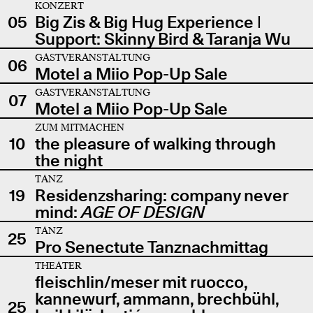
KONZERT
05
Big Zis & Big Hug Experience |
Support: Skinny Bird & Taranja Wu
GASTVERANSTALTUNG
06
Motel a Miio Pop-Up Sale
GASTVERANSTALTUNG
07
Motel a Miio Pop-Up Sale
ZUM MITMACHEN
10
the pleasure of walking through
the night
TANZ
19
Residenzsharing: company never
mind:
AGE OF DESIGN
TANZ
25
Pro Senectute Tanznachmittag
THEATER
fleischlin/meser mit ruocco,
kannewurf, ammann, brechbühl,
25