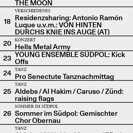
THE MOON
VERSCHIEDENES
Residenzsharing: Antonio Ramón
18
Luque u.v.m.: VON HINTEN
DURCHS KNIE INS AUGE (AT)
KONZERT
20
Hells Metal Army
YOUNG ENSEMBLE SÜDPOL: Kick
23
Offs
TANZ
24
Pro Senectute Tanznachmittag
TANZ
25
Aldebs / Al Hakim / Caruso / Zünd:
raising flags
SOMMER IM SÜDPOL
26
Sommer im Südpol: Gemischter
Chor Obernau
TANZ