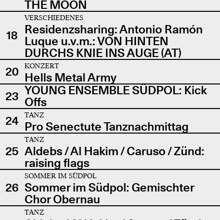
THE MOON
VERSCHIEDENES
Residenzsharing: Antonio Ramón
18
Luque u.v.m.: VON HINTEN
DURCHS KNIE INS AUGE (AT)
KONZERT
20
Hells Metal Army
YOUNG ENSEMBLE SÜDPOL: Kick
23
Offs
TANZ
24
Pro Senectute Tanznachmittag
TANZ
25
Aldebs / Al Hakim / Caruso / Zünd:
raising flags
SOMMER IM SÜDPOL
26
Sommer im Südpol: Gemischter
Chor Obernau
TANZ