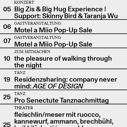
KONZERT
05
Big Zis & Big Hug Experience |
Support: Skinny Bird & Taranja Wu
GASTVERANSTALTUNG
06
Motel a Miio Pop-Up Sale
GASTVERANSTALTUNG
07
Motel a Miio Pop-Up Sale
ZUM MITMACHEN
10
the pleasure of walking through
the night
TANZ
19
Residenzsharing: company never
mind:
AGE OF DESIGN
TANZ
25
Pro Senectute Tanznachmittag
THEATER
fleischlin/meser mit ruocco,
kannewurf, ammann, brechbühl,
25