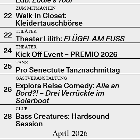
ZUM MITMACHEN
22
Walk-in Closet:
Kleidertauschbörse
THEATER
22
Theater Lilith:
FLÜGEL AM FUSS
THEATER
24
Kick Off Event – PREMIO 2026
TANZ
25
Pro Senectute Tanznachmittag
GASTVERANSTALTUNG
Explora Reise Comedy:
Alle an
26
Bord?! – Drei Verrückte im
Solarboot
CLUB
28
Bass Creatures: Hardsound
Session
April 2026