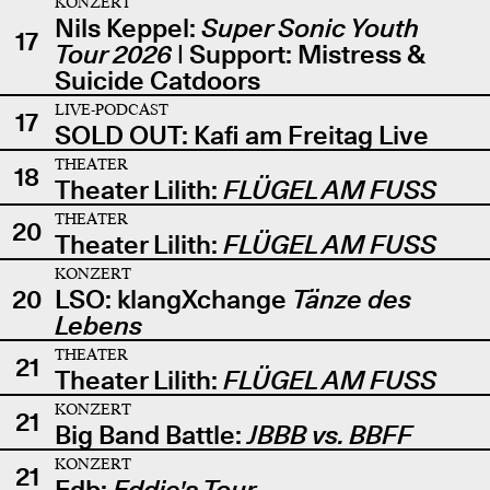
KONZERT
Nils Keppel:
Super Sonic Youth
17
Tour 2026
| Support: Mistress &
Suicide Catdoors
LIVE-PODCAST
17
SOLD OUT: Kafi am Freitag Live
THEATER
18
Theater Lilith:
FLÜGEL AM FUSS
THEATER
20
Theater Lilith:
FLÜGEL AM FUSS
KONZERT
20
LSO: klangXchange
Tänze des
Lebens
THEATER
21
Theater Lilith:
FLÜGEL AM FUSS
KONZERT
21
Big Band Battle:
JBBB vs. BBFF
KONZERT
21
Edb:
Eddie's Tour