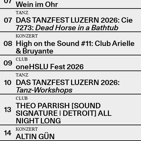
07
Wein im Ohr
TANZ
07
DAS TANZFEST LUZERN 2026: Cie
7273:
Dead Horse in a Bathtub
KONZERT
08
High on the Sound #11: Club Arielle
& Bruyante
CLUB
09
oneHSLU Fest 2026
TANZ
10
DAS TANZFEST LUZERN 2026:
Tanz-Workshops
CLUB
THEO PARRISH [SOUND
13
SIGNATURE | DETROIT] ALL
NIGHT LONG
KONZERT
14
ALTIN GÜN