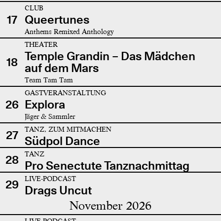
CLUB
17
Queertunes
Anthems Remixed Anthology
THEATER
Temple Grandin – Das Mädchen
18
auf dem Mars
Team Tam Tam
GASTVERANSTALTUNG
26
Explora
Jäger & Sammler
TANZ, ZUM MITMACHEN
27
Südpol Dance
TANZ
28
Pro Senectute Tanznachmittag
LIVE-PODCAST
29
Drags Uncut
November 2026
LIVE-PODCAST