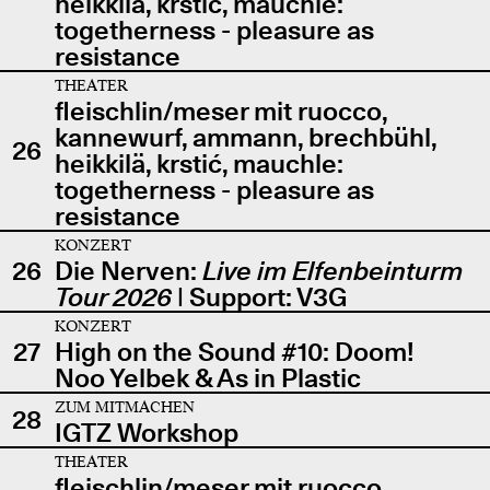
heikkilä, krstić, mauchle:
togetherness - pleasure as
resistance
THEATER
fleischlin/meser mit ruocco,
kannewurf, ammann, brechbühl,
26
heikkilä, krstić, mauchle:
togetherness - pleasure as
resistance
KONZERT
26
Die Nerven:
Live im Elfenbeinturm
Tour 2026
| Support: V3G
KONZERT
27
High on the Sound #10: Doom!
Noo Yelbek & As in Plastic
ZUM MITMACHEN
28
IGTZ Workshop
THEATER
fleischlin/meser mit ruocco,