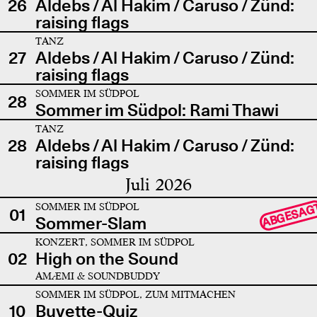
26
Aldebs / Al Hakim / Caruso / Zünd:
raising flags
TANZ
27
Aldebs / Al Hakim / Caruso / Zünd:
raising flags
SOMMER IM SÜDPOL
28
Sommer im Südpol: Rami Thawi
TANZ
28
Aldebs / Al Hakim / Caruso / Zünd:
raising flags
Juli 2026
SOMMER IM SÜDPOL
ABGESAG
01
Sommer-Slam
KONZERT, SOMMER IM SÜDPOL
02
High on the Sound
AMÆMI & SOUNDBUDDY
SOMMER IM SÜDPOL, ZUM MITMACHEN
10
Buvette-Quiz