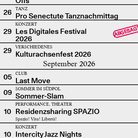
Offs
TANZ
26
Pro Senectute Tanznachmittag
KONZERT
ABGESAG
29
Les Digitales Festival
2026
VERSCHIEDENES
29
Kulturachsenfest 2026
September 2026
CLUB
05
Last Move
SOMMER IM SÜDPOL
09
Sommer-Slam
PERFORMANCE, THEATER
10
Residenzsharing SPAZIO
Spazio! Vita! Libertà!
KONZERT
10
Intercity Jazz Nights