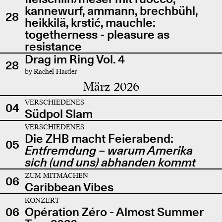
kannewurf, ammann, brechbühl,
28
heikkilä, krstić, mauchle:
togetherness - pleasure as
resistance
Drag im Ring Vol. 4
28
by Rachel Harder
März 2026
VERSCHIEDENES
04
Südpol Slam
VERSCHIEDENES
Die ZHB macht Feierabend:
05
Entfremdung – warum Amerika
sich (und uns) abhanden kommt
ZUM MITMACHEN
06
Caribbean Vibes
KONZERT
06
Opération Zéro - Almost Summer