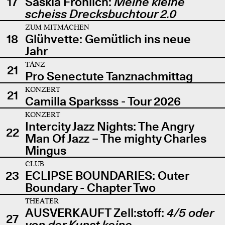
17
Saskia Fröhlich:
Meine kleine
scheiss Drecksbuchtour 2.0
ZUM MITMACHEN
18
Glühvette: Gemütlich ins neue
Jahr
TANZ
21
Pro Senectute Tanznachmittag
KONZERT
21
Camilla Sparksss - Tour 2026
KONZERT
Intercity Jazz Nights: The Angry
22
Man Of Jazz – The mighty Charles
Mingus
CLUB
23
ECLIPSE BOUNDARIES: Outer
Boundary - Chapter Two
THEATER
AUSVERKAUFT Zell:stoff:
4/5 oder
27
von der Kunst keine