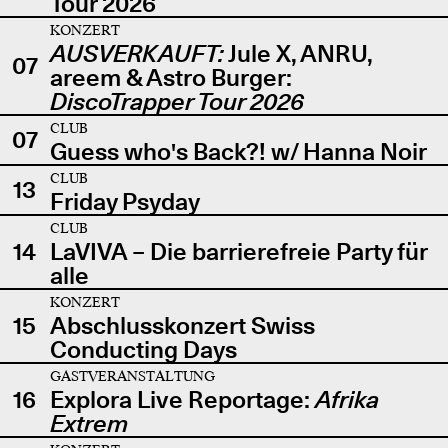
Tour 2026
KONZERT
AUSVERKAUFT:
Jule X, ANRU,
07
areem & Astro Burger:
DiscoTrapper Tour 2026
CLUB
07
Guess who's Back?! w/ Hanna Noir
CLUB
13
Friday Psyday
CLUB
14
LaVIVA – Die barrierefreie Party für
alle
KONZERT
15
Abschlusskonzert Swiss
Conducting Days
GASTVERANSTALTUNG
16
Explora Live Reportage:
Afrika
Extrem