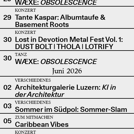
WÆXE:
OBSOLESCENCE
KONZERT
29
Tante Kaspar: Albumtaufe &
Basement Roots
KONZERT
30
Lost in Devotion Metal Fest Vol. 1:
DUST BOLT | THOLA | LOTRIFY
TANZ
30
WÆXE:
OBSOLESCENCE
Juni 2026
VERSCHIEDENES
02
Architekturgalerie Luzern:
KI in
der Architektur
VERSCHIEDENES
03
Sommer im Südpol: Sommer-Slam
ZUM MITMACHEN
05
Caribbean Vibes
KONZERT