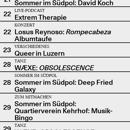
Sommer im Südpol: David Koch
LIVE-PODCAST
22
Extrem Therapie
KONZERT
22
Losus Reynoso:
Rompecabeza
Albumtaufe
VERSCHIEDENES
23
Queer in Luzern
TANZ
28
WÆXE:
OBSOLESCENCE
SOMMER IM SÜDPOL
28
Sommer im Südpol: Deep Fried
Galaxy
ZUM MITMACHEN
Sommer im Südpol:
29
Quartierverein Kehrhof: Musik-
Bingo
TANZ
29