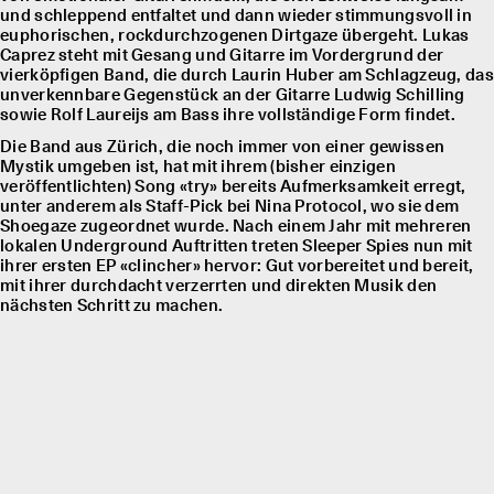
und schleppend entfaltet und dann wieder stimmungsvoll in
euphorischen, rockdurchzogenen Dirtgaze übergeht. Lukas
Caprez steht mit Gesang und Gitarre im Vordergrund der
vierköpfigen Band, die durch Laurin Huber am Schlagzeug, das
unverkennbare Gegenstück an der Gitarre Ludwig Schilling
sowie Rolf Laureĳs am Bass ihre vollständige Form findet.
Die Band aus Zürich, die noch immer von einer gewissen
Mystik umgeben ist, hat mit ihrem (bisher einzigen
veröffentlichten) Song «try» bereits Aufmerksamkeit erregt,
unter anderem als Staff-Pick bei Nina Protocol, wo sie dem
Shoegaze zugeordnet wurde. Nach einem Jahr mit mehreren
lokalen Underground Auftritten treten Sleeper Spies nun mit
ihrer ersten EP «clincher» hervor: Gut vorbereitet und bereit,
mit ihrer durchdacht verzerrten und direkten Musik den
nächsten Schritt zu machen.