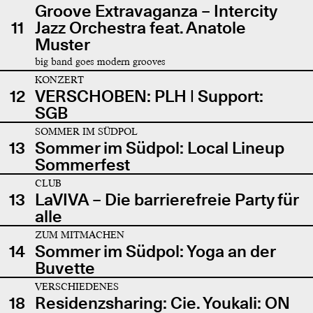
Groove Extravaganza – Intercity
11
Jazz Orchestra feat. Anatole
Muster
big band goes modern grooves
KONZERT
12
VERSCHOBEN: PLH | Support:
SGB
SOMMER IM SÜDPOL
13
Sommer im Südpol: Local Lineup
Sommerfest
CLUB
13
LaVIVA – Die barrierefreie Party für
alle
ZUM MITMACHEN
14
Sommer im Südpol: Yoga an der
Buvette
VERSCHIEDENES
18
Residenzsharing: Cie. Youkali: ON