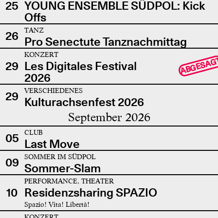
25
YOUNG ENSEMBLE SÜDPOL: Kick
Offs
TANZ
26
Pro Senectute Tanznachmittag
KONZERT
ABGESAG
29
Les Digitales Festival
2026
VERSCHIEDENES
29
Kulturachsenfest 2026
September 2026
CLUB
05
Last Move
SOMMER IM SÜDPOL
09
Sommer-Slam
PERFORMANCE, THEATER
10
Residenzsharing SPAZIO
Spazio! Vita! Libertà!
KONZERT