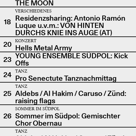
THE MOON
VERSCHIEDENES
Residenzsharing: Antonio Ramón
18
Luque u.v.m.: VON HINTEN
DURCHS KNIE INS AUGE (AT)
KONZERT
20
Hells Metal Army
YOUNG ENSEMBLE SÜDPOL: Kick
23
Offs
TANZ
24
Pro Senectute Tanznachmittag
TANZ
25
Aldebs / Al Hakim / Caruso / Zünd:
raising flags
SOMMER IM SÜDPOL
26
Sommer im Südpol: Gemischter
Chor Obernau
TANZ