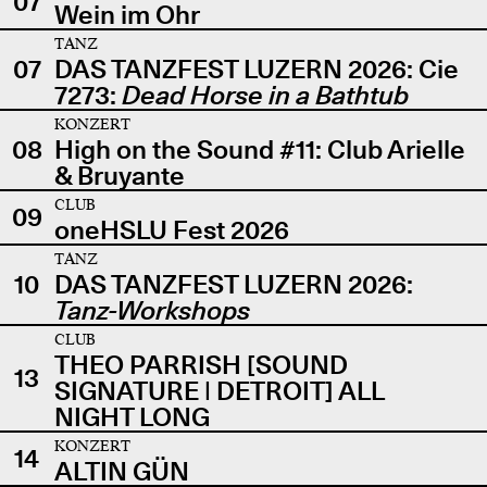
07
Wein im Ohr
TANZ
07
DAS TANZFEST LUZERN 2026: Cie
7273:
Dead Horse in a Bathtub
KONZERT
08
High on the Sound #11: Club Arielle
& Bruyante
CLUB
09
oneHSLU Fest 2026
TANZ
10
DAS TANZFEST LUZERN 2026:
Tanz-Workshops
CLUB
THEO PARRISH [SOUND
13
SIGNATURE | DETROIT] ALL
NIGHT LONG
KONZERT
14
ALTIN GÜN