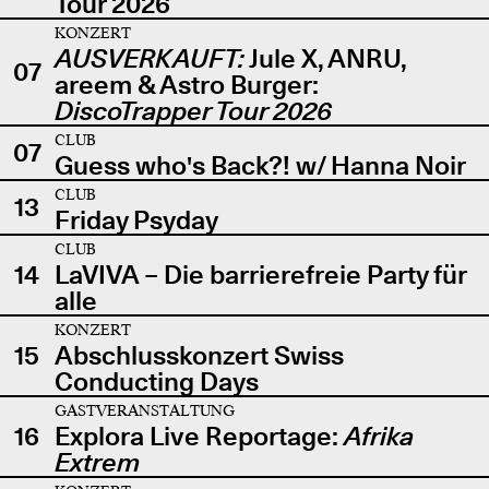
Tour 2026
KONZERT
AUSVERKAUFT:
Jule X, ANRU,
07
areem & Astro Burger:
DiscoTrapper Tour 2026
CLUB
07
Guess who's Back?! w/ Hanna Noir
CLUB
13
Friday Psyday
CLUB
14
LaVIVA – Die barrierefreie Party für
alle
KONZERT
15
Abschlusskonzert Swiss
Conducting Days
GASTVERANSTALTUNG
16
Explora Live Reportage:
Afrika
Extrem