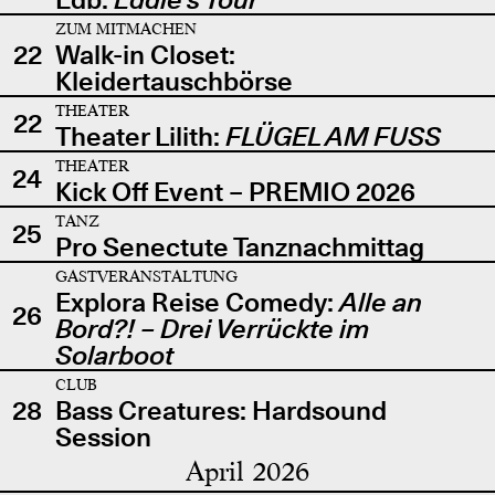
ZUM MITMACHEN
22
Walk-in Closet:
Kleidertauschbörse
THEATER
22
Theater Lilith:
FLÜGEL AM FUSS
THEATER
24
Kick Off Event – PREMIO 2026
TANZ
25
Pro Senectute Tanznachmittag
GASTVERANSTALTUNG
Explora Reise Comedy:
Alle an
26
Bord?! – Drei Verrückte im
Solarboot
CLUB
28
Bass Creatures: Hardsound
Session
April 2026