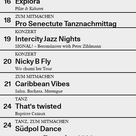
16
Explora
Pilze & Kräuter
ZUM MITMACHEN
18
Pro Senectute Tanznachmittag
KONZERT
19
Intercity Jazz Nights
SIGNAL! – Beromünster with Peter Zihlmann
KONZERT
20
Nicky B Fly
Wo chumi her Tour
ZUM MITMACHEN
21
Caribbean Vibes
Salsa, Bachata, Merengue
TANZ
24
That's twisted
Baptiste Cazaux
TANZ, ZUM MITMACHEN
24
Südpol Dance