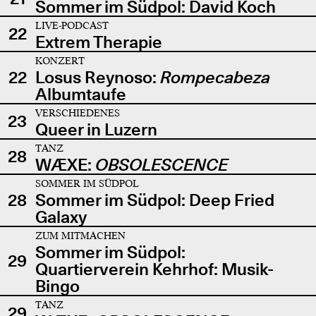
Sommer im Südpol: David Koch
LIVE-PODCAST
22
Extrem Therapie
KONZERT
22
Losus Reynoso:
Rompecabeza
Albumtaufe
VERSCHIEDENES
23
Queer in Luzern
TANZ
28
WÆXE:
OBSOLESCENCE
SOMMER IM SÜDPOL
28
Sommer im Südpol: Deep Fried
Galaxy
ZUM MITMACHEN
Sommer im Südpol:
29
Quartierverein Kehrhof: Musik-
Bingo
TANZ
29