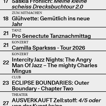
17
Saskia Fröhlich:
Meine kleine
scheiss Drecksbuchtour 2.0
ZUM MITMACHEN
18
Glühvette: Gemütlich ins neue
Jahr
TANZ
21
Pro Senectute Tanznachmittag
KONZERT
21
Camilla Sparksss - Tour 2026
KONZERT
Intercity Jazz Nights: The Angry
22
Man Of Jazz – The mighty Charles
Mingus
CLUB
23
ECLIPSE BOUNDARIES: Outer
Boundary - Chapter Two
THEATER
AUSVERKAUFT Zell:stoff:
4/5 oder
27
von der Kunst keine