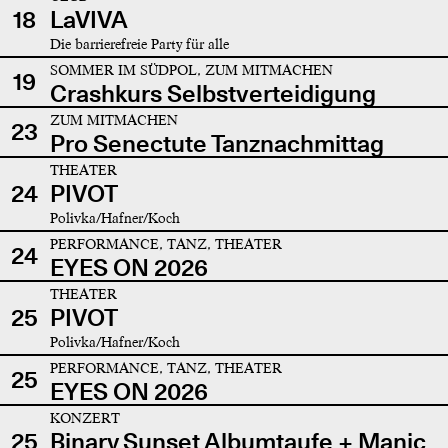
18
LaVIVA
Die barrierefreie Party für alle
SOMMER IM SÜDPOL, ZUM MITMACHEN
19
Crashkurs Selbstverteidigung
ZUM MITMACHEN
23
Pro Senectute Tanznachmittag
THEATER
24
PIVOT
Polivka/Hafner/Koch
PERFORMANCE, TANZ, THEATER
24
EYES ON 2026
THEATER
25
PIVOT
Polivka/Hafner/Koch
PERFORMANCE, TANZ, THEATER
25
EYES ON 2026
KONZERT
25
Binary Sunset Albumtaufe + Manic