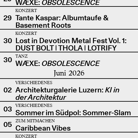
WÆXE:
OBSOLESCENCE
KONZERT
29
Tante Kaspar: Albumtaufe &
Basement Roots
KONZERT
30
Lost in Devotion Metal Fest Vol. 1:
DUST BOLT | THOLA | LOTRIFY
TANZ
30
WÆXE:
OBSOLESCENCE
Juni 2026
VERSCHIEDENES
02
Architekturgalerie Luzern:
KI in
der Architektur
VERSCHIEDENES
03
Sommer im Südpol: Sommer-Slam
ZUM MITMACHEN
05
Caribbean Vibes
KONZERT