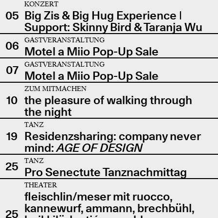
KONZERT
05
Big Zis & Big Hug Experience |
Support: Skinny Bird & Taranja Wu
GASTVERANSTALTUNG
06
Motel a Miio Pop-Up Sale
GASTVERANSTALTUNG
07
Motel a Miio Pop-Up Sale
ZUM MITMACHEN
10
the pleasure of walking through
the night
TANZ
19
Residenzsharing: company never
mind:
AGE OF DESIGN
TANZ
25
Pro Senectute Tanznachmittag
THEATER
fleischlin/meser mit ruocco,
kannewurf, ammann, brechbühl,
25