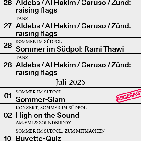
26
Aldebs / Al Hakim / Caruso / Zünd:
raising flags
TANZ
27
Aldebs / Al Hakim / Caruso / Zünd:
raising flags
SOMMER IM SÜDPOL
28
Sommer im Südpol: Rami Thawi
TANZ
28
Aldebs / Al Hakim / Caruso / Zünd:
raising flags
Juli 2026
SOMMER IM SÜDPOL
ABGESAG
01
Sommer-Slam
KONZERT, SOMMER IM SÜDPOL
02
High on the Sound
AMÆMI & SOUNDBUDDY
SOMMER IM SÜDPOL, ZUM MITMACHEN
10
Buvette-Quiz