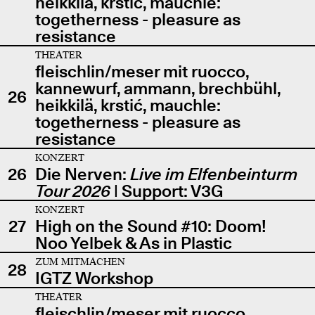
heikkilä, krstić, mauchle:
togetherness - pleasure as
resistance
THEATER
fleischlin/meser mit ruocco,
kannewurf, ammann, brechbühl,
26
heikkilä, krstić, mauchle:
togetherness - pleasure as
resistance
KONZERT
26
Die Nerven:
Live im Elfenbeinturm
Tour 2026
| Support: V3G
KONZERT
27
High on the Sound #10: Doom!
Noo Yelbek & As in Plastic
ZUM MITMACHEN
28
IGTZ Workshop
THEATER
fleischlin/meser mit ruocco,