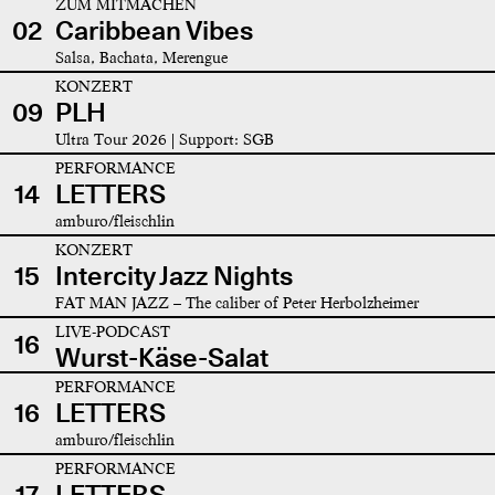
ZUM MITMACHEN
02
Caribbean Vibes
Salsa, Bachata, Merengue
KONZERT
09
PLH
Ultra Tour 2026 | Support: SGB
PERFORMANCE
14
LETTERS
amburo/fleischlin
KONZERT
15
Intercity Jazz Nights
FAT MAN JAZZ – The caliber of Peter Herbolzheimer
LIVE-PODCAST
16
Wurst-Käse-Salat
PERFORMANCE
16
LETTERS
amburo/fleischlin
PERFORMANCE
17
LETTERS