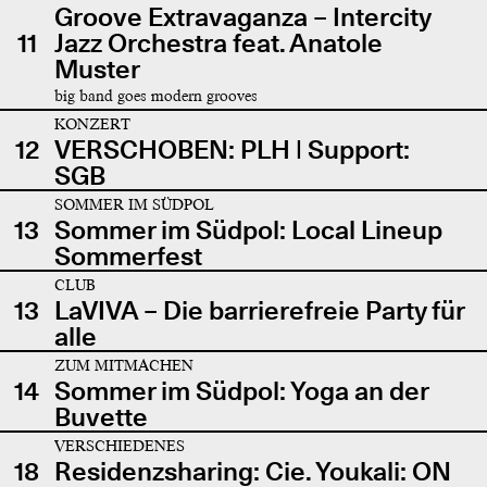
Groove Extravaganza – Intercity
11
Jazz Orchestra feat. Anatole
Muster
big band goes modern grooves
KONZERT
12
VERSCHOBEN: PLH | Support:
SGB
SOMMER IM SÜDPOL
13
Sommer im Südpol: Local Lineup
Sommerfest
CLUB
13
LaVIVA – Die barrierefreie Party für
alle
ZUM MITMACHEN
14
Sommer im Südpol: Yoga an der
Buvette
VERSCHIEDENES
18
Residenzsharing: Cie. Youkali: ON