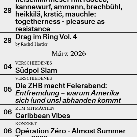
kannewurf, ammann, brechbühl,
28
heikkilä, krstić, mauchle:
togetherness - pleasure as
resistance
Drag im Ring Vol. 4
28
by Rachel Harder
März 2026
VERSCHIEDENES
04
Südpol Slam
VERSCHIEDENES
Die ZHB macht Feierabend:
05
Entfremdung – warum Amerika
sich (und uns) abhanden kommt
ZUM MITMACHEN
06
Caribbean Vibes
KONZERT
06
Opération Zéro - Almost Summer