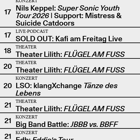
KONZERT
Nils Keppel:
Super Sonic Youth
17
Tour 2026
| Support: Mistress &
Suicide Catdoors
LIVE-PODCAST
17
SOLD OUT: Kafi am Freitag Live
THEATER
18
Theater Lilith:
FLÜGEL AM FUSS
THEATER
20
Theater Lilith:
FLÜGEL AM FUSS
KONZERT
20
LSO: klangXchange
Tänze des
Lebens
THEATER
21
Theater Lilith:
FLÜGEL AM FUSS
KONZERT
21
Big Band Battle:
JBBB vs. BBFF
KONZERT
21
Edb:
Eddie's Tour