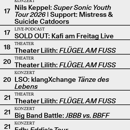
KONZERT
Nils Keppel:
Super Sonic Youth
17
Tour 2026
| Support: Mistress &
Suicide Catdoors
LIVE-PODCAST
17
SOLD OUT: Kafi am Freitag Live
THEATER
18
Theater Lilith:
FLÜGEL AM FUSS
THEATER
20
Theater Lilith:
FLÜGEL AM FUSS
KONZERT
20
LSO: klangXchange
Tänze des
Lebens
THEATER
21
Theater Lilith:
FLÜGEL AM FUSS
KONZERT
21
Big Band Battle:
JBBB vs. BBFF
KONZERT
21
Edb:
Eddie's Tour