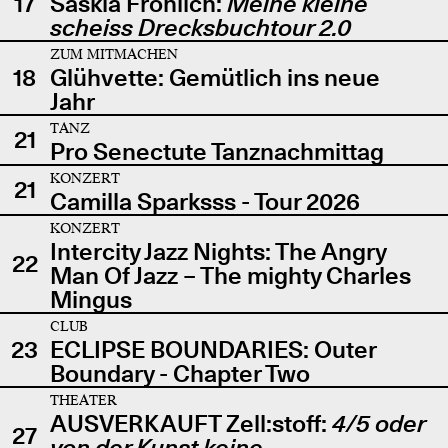
17
Saskia Fröhlich:
Meine kleine
scheiss Drecksbuchtour 2.0
ZUM MITMACHEN
18
Glühvette: Gemütlich ins neue
Jahr
TANZ
21
Pro Senectute Tanznachmittag
KONZERT
21
Camilla Sparksss - Tour 2026
KONZERT
Intercity Jazz Nights: The Angry
22
Man Of Jazz – The mighty Charles
Mingus
CLUB
23
ECLIPSE BOUNDARIES: Outer
Boundary - Chapter Two
THEATER
AUSVERKAUFT Zell:stoff:
4/5 oder
27
von der Kunst keine