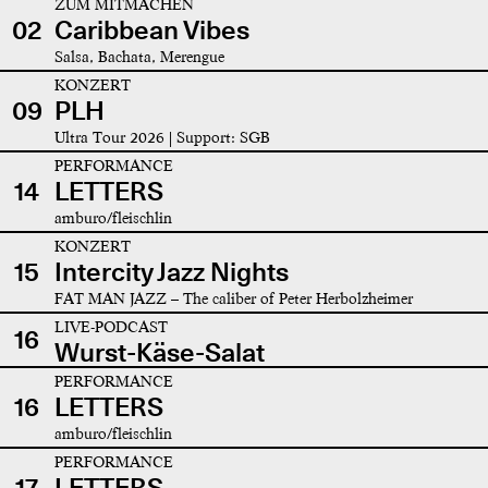
ZUM MITMACHEN
02
Caribbean Vibes
Salsa, Bachata, Merengue
KONZERT
09
PLH
Ultra Tour 2026 | Support: SGB
PERFORMANCE
14
LETTERS
amburo/fleischlin
KONZERT
15
Intercity Jazz Nights
FAT MAN JAZZ – The caliber of Peter Herbolzheimer
LIVE-PODCAST
16
Wurst-Käse-Salat
PERFORMANCE
16
LETTERS
amburo/fleischlin
PERFORMANCE
17
LETTERS