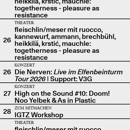
heikkilä, krstić, mauchle:
togetherness - pleasure as
resistance
THEATER
fleischlin/meser mit ruocco,
kannewurf, ammann, brechbühl,
26
heikkilä, krstić, mauchle:
togetherness - pleasure as
resistance
KONZERT
26
Die Nerven:
Live im Elfenbeinturm
Tour 2026
| Support: V3G
KONZERT
27
High on the Sound #10: Doom!
Noo Yelbek & As in Plastic
ZUM MITMACHEN
28
IGTZ Workshop
THEATER
fleischlin/meser mit ruocco,