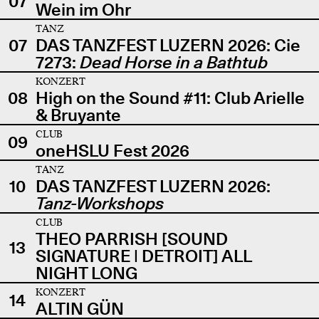
07
Wein im Ohr
TANZ
07
DAS TANZFEST LUZERN 2026: Cie
7273:
Dead Horse in a Bathtub
KONZERT
08
High on the Sound #11: Club Arielle
& Bruyante
CLUB
09
oneHSLU Fest 2026
TANZ
10
DAS TANZFEST LUZERN 2026:
Tanz-Workshops
CLUB
THEO PARRISH [SOUND
13
SIGNATURE | DETROIT] ALL
NIGHT LONG
KONZERT
14
ALTIN GÜN