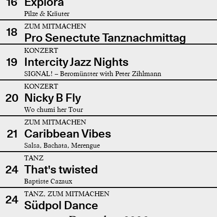
16
Explora
Pilze & Kräuter
ZUM MITMACHEN
18
Pro Senectute Tanznachmittag
KONZERT
19
Intercity Jazz Nights
SIGNAL! – Beromünster with Peter Zihlmann
KONZERT
20
Nicky B Fly
Wo chumi her Tour
ZUM MITMACHEN
21
Caribbean Vibes
Salsa, Bachata, Merengue
TANZ
24
That's twisted
Baptiste Cazaux
TANZ, ZUM MITMACHEN
24
Südpol Dance