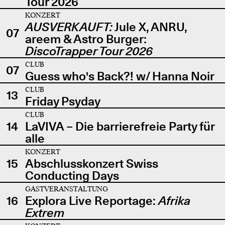
Tour 2026
KONZERT
AUSVERKAUFT:
Jule X, ANRU,
07
areem & Astro Burger:
DiscoTrapper Tour 2026
CLUB
07
Guess who's Back?! w/ Hanna Noir
CLUB
13
Friday Psyday
CLUB
14
LaVIVA – Die barrierefreie Party für
alle
KONZERT
15
Abschlusskonzert Swiss
Conducting Days
GASTVERANSTALTUNG
16
Explora Live Reportage:
Afrika
Extrem