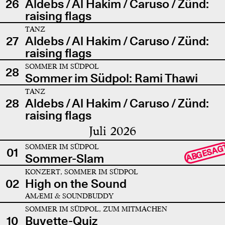
26
Aldebs / Al Hakim / Caruso / Zünd:
raising flags
TANZ
27
Aldebs / Al Hakim / Caruso / Zünd:
raising flags
SOMMER IM SÜDPOL
28
Sommer im Südpol: Rami Thawi
TANZ
28
Aldebs / Al Hakim / Caruso / Zünd:
raising flags
Juli 2026
SOMMER IM SÜDPOL
ABGESAG
01
Sommer-Slam
KONZERT, SOMMER IM SÜDPOL
02
High on the Sound
AMÆMI & SOUNDBUDDY
SOMMER IM SÜDPOL, ZUM MITMACHEN
10
Buvette-Quiz