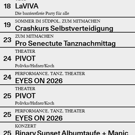
18
LaVIVA
Die barrierefreie Party für alle
SOMMER IM SÜDPOL, ZUM MITMACHEN
19
Crashkurs Selbstverteidigung
ZUM MITMACHEN
23
Pro Senectute Tanznachmittag
THEATER
24
PIVOT
Polivka/Hafner/Koch
PERFORMANCE, TANZ, THEATER
24
EYES ON 2026
THEATER
25
PIVOT
Polivka/Hafner/Koch
PERFORMANCE, TANZ, THEATER
25
EYES ON 2026
KONZERT
25
Binary Sunset Albumtaufe + Manic