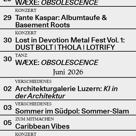
WÆXE:
OBSOLESCENCE
KONZERT
29
Tante Kaspar: Albumtaufe &
Basement Roots
KONZERT
30
Lost in Devotion Metal Fest Vol. 1:
DUST BOLT | THOLA | LOTRIFY
TANZ
30
WÆXE:
OBSOLESCENCE
Juni 2026
VERSCHIEDENES
02
Architekturgalerie Luzern:
KI in
der Architektur
VERSCHIEDENES
03
Sommer im Südpol: Sommer-Slam
ZUM MITMACHEN
05
Caribbean Vibes
KONZERT