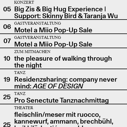
KONZERT
05
Big Zis & Big Hug Experience |
Support: Skinny Bird & Taranja Wu
GASTVERANSTALTUNG
06
Motel a Miio Pop-Up Sale
GASTVERANSTALTUNG
07
Motel a Miio Pop-Up Sale
ZUM MITMACHEN
10
the pleasure of walking through
the night
TANZ
19
Residenzsharing: company never
mind:
AGE OF DESIGN
TANZ
25
Pro Senectute Tanznachmittag
THEATER
fleischlin/meser mit ruocco,
kannewurf, ammann, brechbühl,
25