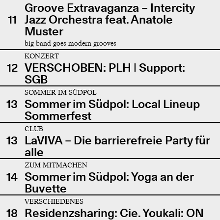
Groove Extravaganza – Intercity
11
Jazz Orchestra feat. Anatole
Muster
big band goes modern grooves
KONZERT
12
VERSCHOBEN: PLH | Support:
SGB
SOMMER IM SÜDPOL
13
Sommer im Südpol: Local Lineup
Sommerfest
CLUB
13
LaVIVA – Die barrierefreie Party für
alle
ZUM MITMACHEN
14
Sommer im Südpol: Yoga an der
Buvette
VERSCHIEDENES
18
Residenzsharing: Cie. Youkali: ON