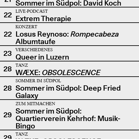
Sommer im Südpol: David Koch
LIVE-PODCAST
22
Extrem Therapie
KONZERT
22
Losus Reynoso:
Rompecabeza
Albumtaufe
VERSCHIEDENES
23
Queer in Luzern
TANZ
28
WÆXE:
OBSOLESCENCE
SOMMER IM SÜDPOL
28
Sommer im Südpol: Deep Fried
Galaxy
ZUM MITMACHEN
Sommer im Südpol:
29
Quartierverein Kehrhof: Musik-
Bingo
TANZ
29