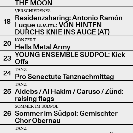
THE MOON
VERSCHIEDENES
Residenzsharing: Antonio Ramón
18
Luque u.v.m.: VON HINTEN
DURCHS KNIE INS AUGE (AT)
KONZERT
20
Hells Metal Army
YOUNG ENSEMBLE SÜDPOL: Kick
23
Offs
TANZ
24
Pro Senectute Tanznachmittag
TANZ
25
Aldebs / Al Hakim / Caruso / Zünd:
raising flags
SOMMER IM SÜDPOL
26
Sommer im Südpol: Gemischter
Chor Obernau
TANZ