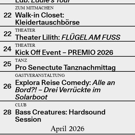
ZUM MITMACHEN
22
Walk-in Closet:
Kleidertauschbörse
THEATER
22
Theater Lilith:
FLÜGEL AM FUSS
THEATER
24
Kick Off Event – PREMIO 2026
TANZ
25
Pro Senectute Tanznachmittag
GASTVERANSTALTUNG
Explora Reise Comedy:
Alle an
26
Bord?! – Drei Verrückte im
Solarboot
CLUB
28
Bass Creatures: Hardsound
Session
April 2026