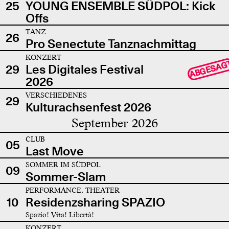
25
YOUNG ENSEMBLE SÜDPOL: Kick
Offs
TANZ
26
Pro Senectute Tanznachmittag
KONZERT
ABGESAG
29
Les Digitales Festival
2026
VERSCHIEDENES
29
Kulturachsenfest 2026
September 2026
CLUB
05
Last Move
SOMMER IM SÜDPOL
09
Sommer-Slam
PERFORMANCE, THEATER
10
Residenzsharing SPAZIO
Spazio! Vita! Libertà!
KONZERT