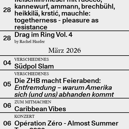
kannewurf, ammann, brechbühl,
28
heikkilä, krstić, mauchle:
togetherness - pleasure as
resistance
Drag im Ring Vol. 4
28
by Rachel Harder
März 2026
VERSCHIEDENES
04
Südpol Slam
VERSCHIEDENES
Die ZHB macht Feierabend:
05
Entfremdung – warum Amerika
sich (und uns) abhanden kommt
ZUM MITMACHEN
06
Caribbean Vibes
KONZERT
06
Opération Zéro - Almost Summer