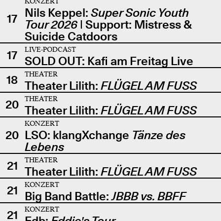
KONZERT
Nils Keppel:
Super Sonic Youth
17
Tour 2026
| Support: Mistress &
Suicide Catdoors
LIVE-PODCAST
17
SOLD OUT: Kafi am Freitag Live
THEATER
18
Theater Lilith:
FLÜGEL AM FUSS
THEATER
20
Theater Lilith:
FLÜGEL AM FUSS
KONZERT
20
LSO: klangXchange
Tänze des
Lebens
THEATER
21
Theater Lilith:
FLÜGEL AM FUSS
KONZERT
21
Big Band Battle:
JBBB vs. BBFF
KONZERT
21
Edb:
Eddie's Tour