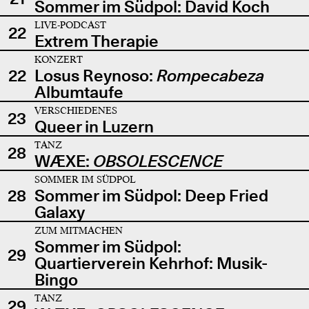
Sommer im Südpol: David Koch
LIVE-PODCAST
22
Extrem Therapie
KONZERT
22
Losus Reynoso:
Rompecabeza
Albumtaufe
VERSCHIEDENES
23
Queer in Luzern
TANZ
28
WÆXE:
OBSOLESCENCE
SOMMER IM SÜDPOL
28
Sommer im Südpol: Deep Fried
Galaxy
ZUM MITMACHEN
Sommer im Südpol:
29
Quartierverein Kehrhof: Musik-
Bingo
TANZ
29