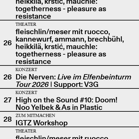
heikkilä, krstić, mauchle:
togetherness - pleasure as
resistance
THEATER
fleischlin/meser mit ruocco,
kannewurf, ammann, brechbühl,
26
heikkilä, krstić, mauchle:
togetherness - pleasure as
resistance
KONZERT
26
Die Nerven:
Live im Elfenbeinturm
Tour 2026
| Support: V3G
KONZERT
27
High on the Sound #10: Doom!
Noo Yelbek & As in Plastic
ZUM MITMACHEN
28
IGTZ Workshop
THEATER
fleischlin/meser mit ruocco,