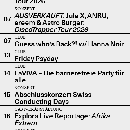
Tour 2026
KONZERT
AUSVERKAUFT:
Jule X, ANRU,
07
areem & Astro Burger:
DiscoTrapper Tour 2026
CLUB
07
Guess who's Back?! w/ Hanna Noir
CLUB
13
Friday Psyday
CLUB
14
LaVIVA – Die barrierefreie Party für
alle
KONZERT
15
Abschlusskonzert Swiss
Conducting Days
GASTVERANSTALTUNG
16
Explora Live Reportage:
Afrika
Extrem