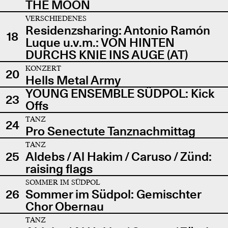
THE MOON
VERSCHIEDENES
Residenzsharing: Antonio Ramón
18
Luque u.v.m.: VON HINTEN
DURCHS KNIE INS AUGE (AT)
KONZERT
20
Hells Metal Army
YOUNG ENSEMBLE SÜDPOL: Kick
23
Offs
TANZ
24
Pro Senectute Tanznachmittag
TANZ
25
Aldebs / Al Hakim / Caruso / Zünd:
raising flags
SOMMER IM SÜDPOL
26
Sommer im Südpol: Gemischter
Chor Obernau
TANZ