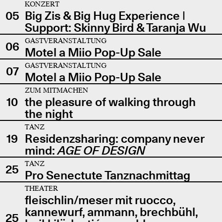
KONZERT
05
Big Zis & Big Hug Experience |
Support: Skinny Bird & Taranja Wu
GASTVERANSTALTUNG
06
Motel a Miio Pop-Up Sale
GASTVERANSTALTUNG
07
Motel a Miio Pop-Up Sale
ZUM MITMACHEN
10
the pleasure of walking through
the night
TANZ
19
Residenzsharing: company never
mind:
AGE OF DESIGN
TANZ
25
Pro Senectute Tanznachmittag
THEATER
fleischlin/meser mit ruocco,
kannewurf, ammann, brechbühl,
25