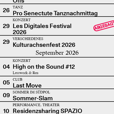
Offs
TANZ
26
Pro Senectute Tanznachmittag
KONZERT
ABGESAG
29
Les Digitales Festival
2026
VERSCHIEDENES
29
Kulturachsenfest 2026
September 2026
KONZERT
04
High on the Sound #12
Lesswork & Rea
CLUB
05
Last Move
SOMMER IM SÜDPOL
09
Sommer-Slam
PERFORMANCE, THEATER
10
Residenzsharing SPAZIO