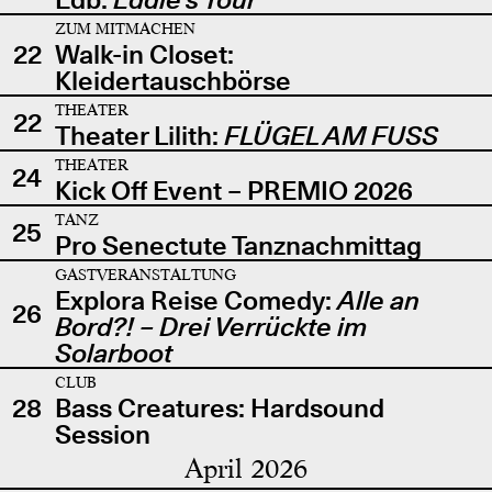
ZUM MITMACHEN
22
Walk-in Closet:
Kleidertauschbörse
THEATER
22
Theater Lilith:
FLÜGEL AM FUSS
THEATER
24
Kick Off Event – PREMIO 2026
TANZ
25
Pro Senectute Tanznachmittag
GASTVERANSTALTUNG
Explora Reise Comedy:
Alle an
26
Bord?! – Drei Verrückte im
Solarboot
CLUB
28
Bass Creatures: Hardsound
Session
April 2026