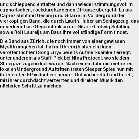
und schleppend entfaltet und dann wieder stimmungsvoll in
euphorischen, rockdurchzogenen Dirtgaze übergeht. Lukas
Caprez steht mit Gesang und Gitarre im Vordergrund der
vierköpfigen Band, die durch Laurin Huber am Schlagzeug, das
unverkennbare Gegenstück an der Gitarre Ludwig Schilling
sowie Rolf Laureĳs am Bass ihre vollständige Form findet.
Die Band aus Zürich, die noch immer von einer gewissen
Mystik umgeben ist, hat mit ihrem (bisher einzigen
veröffentlichten) Song «try» bereits Aufmerksamkeit erregt,
unter anderem als Staff-Pick bei Nina Protocol, wo sie dem
Shoegaze zugeordnet wurde. Nach einem Jahr mit mehreren
lokalen Underground Auftritten treten Sleeper Spies nun mit
ihrer ersten EP «clincher» hervor: Gut vorbereitet und bereit,
mit ihrer durchdacht verzerrten und direkten Musik den
nächsten Schritt zu machen.