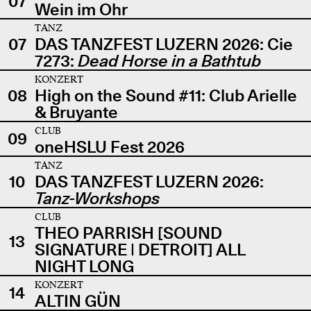
07
Wein im Ohr
TANZ
07
DAS TANZFEST LUZERN 2026: Cie
7273:
Dead Horse in a Bathtub
KONZERT
08
High on the Sound #11: Club Arielle
& Bruyante
CLUB
09
oneHSLU Fest 2026
TANZ
10
DAS TANZFEST LUZERN 2026:
Tanz-Workshops
CLUB
THEO PARRISH [SOUND
13
SIGNATURE | DETROIT] ALL
NIGHT LONG
KONZERT
14
ALTIN GÜN