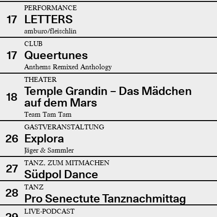
PERFORMANCE
17
LETTERS
amburo/fleischlin
CLUB
17
Queertunes
Anthems Remixed Anthology
THEATER
Temple Grandin – Das Mädchen
18
auf dem Mars
Team Tam Tam
GASTVERANSTALTUNG
26
Explora
Jäger & Sammler
TANZ, ZUM MITMACHEN
27
Südpol Dance
TANZ
28
Pro Senectute Tanznachmittag
LIVE-PODCAST
29