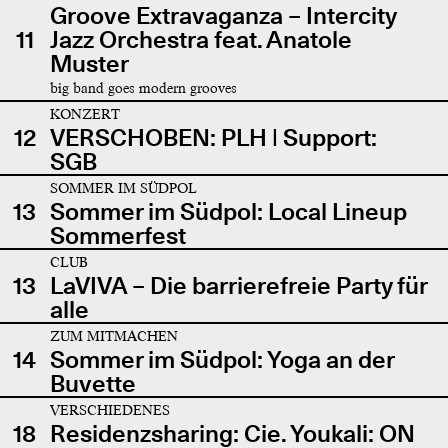
Groove Extravaganza – Intercity
11
Jazz Orchestra feat. Anatole
Muster
big band goes modern grooves
KONZERT
12
VERSCHOBEN: PLH | Support:
SGB
SOMMER IM SÜDPOL
13
Sommer im Südpol: Local Lineup
Sommerfest
CLUB
13
LaVIVA – Die barrierefreie Party für
alle
ZUM MITMACHEN
14
Sommer im Südpol: Yoga an der
Buvette
VERSCHIEDENES
18
Residenzsharing: Cie. Youkali: ON