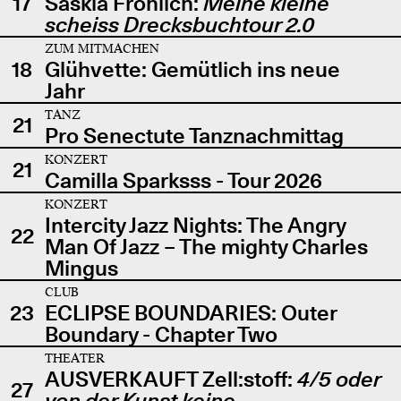
17
Saskia Fröhlich:
Meine kleine
scheiss Drecksbuchtour 2.0
ZUM MITMACHEN
18
Glühvette: Gemütlich ins neue
Jahr
TANZ
21
Pro Senectute Tanznachmittag
KONZERT
21
Camilla Sparksss - Tour 2026
KONZERT
Intercity Jazz Nights: The Angry
22
Man Of Jazz – The mighty Charles
Mingus
CLUB
23
ECLIPSE BOUNDARIES: Outer
Boundary - Chapter Two
THEATER
AUSVERKAUFT Zell:stoff:
4/5 oder
27
von der Kunst keine