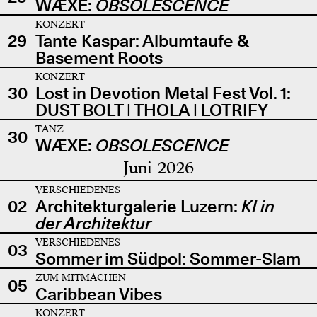
WÆXE:
OBSOLESCENCE
KONZERT
29
Tante Kaspar: Albumtaufe &
Basement Roots
KONZERT
30
Lost in Devotion Metal Fest Vol. 1:
DUST BOLT | THOLA | LOTRIFY
TANZ
30
WÆXE:
OBSOLESCENCE
Juni 2026
VERSCHIEDENES
02
Architekturgalerie Luzern:
KI in
der Architektur
VERSCHIEDENES
03
Sommer im Südpol: Sommer-Slam
ZUM MITMACHEN
05
Caribbean Vibes
KONZERT