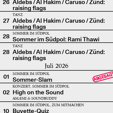
26
Aldebs / Al Hakim / Caruso / Zünd:
raising flags
TANZ
27
Aldebs / Al Hakim / Caruso / Zünd:
raising flags
SOMMER IM SÜDPOL
28
Sommer im Südpol: Rami Thawi
TANZ
28
Aldebs / Al Hakim / Caruso / Zünd:
raising flags
Juli 2026
SOMMER IM SÜDPOL
ABGESAG
01
Sommer-Slam
KONZERT, SOMMER IM SÜDPOL
02
High on the Sound
AMÆMI & SOUNDBUDDY
SOMMER IM SÜDPOL, ZUM MITMACHEN
10
Buvette-Quiz