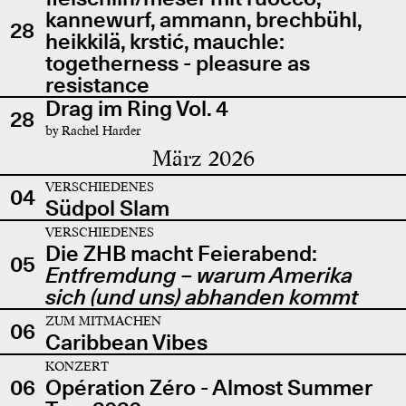
kannewurf, ammann, brechbühl,
28
heikkilä, krstić, mauchle:
togetherness - pleasure as
resistance
Drag im Ring Vol. 4
28
by Rachel Harder
März 2026
VERSCHIEDENES
04
Südpol Slam
VERSCHIEDENES
Die ZHB macht Feierabend:
05
Entfremdung – warum Amerika
sich (und uns) abhanden kommt
ZUM MITMACHEN
06
Caribbean Vibes
KONZERT
06
Opération Zéro - Almost Summer