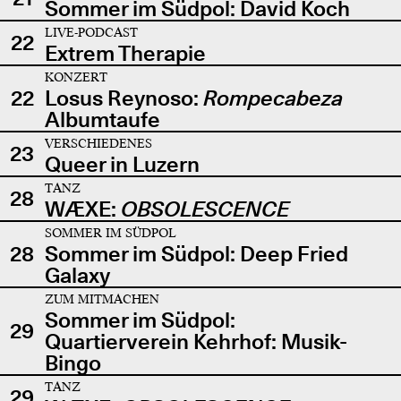
Sommer im Südpol: David Koch
LIVE-PODCAST
22
Extrem Therapie
KONZERT
22
Losus Reynoso:
Rompecabeza
Albumtaufe
VERSCHIEDENES
23
Queer in Luzern
TANZ
28
WÆXE:
OBSOLESCENCE
SOMMER IM SÜDPOL
28
Sommer im Südpol: Deep Fried
Galaxy
ZUM MITMACHEN
Sommer im Südpol:
29
Quartierverein Kehrhof: Musik-
Bingo
TANZ
29