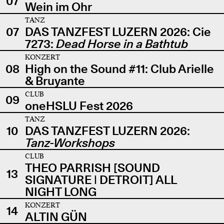
07
Wein im Ohr
TANZ
07
DAS TANZFEST LUZERN 2026: Cie
7273:
Dead Horse in a Bathtub
KONZERT
08
High on the Sound #11: Club Arielle
& Bruyante
CLUB
09
oneHSLU Fest 2026
TANZ
10
DAS TANZFEST LUZERN 2026:
Tanz-Workshops
CLUB
THEO PARRISH [SOUND
13
SIGNATURE | DETROIT] ALL
NIGHT LONG
KONZERT
14
ALTIN GÜN