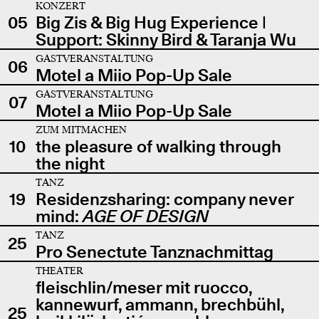
KONZERT
05
Big Zis & Big Hug Experience |
Support: Skinny Bird & Taranja Wu
GASTVERANSTALTUNG
06
Motel a Miio Pop-Up Sale
GASTVERANSTALTUNG
07
Motel a Miio Pop-Up Sale
ZUM MITMACHEN
10
the pleasure of walking through
the night
TANZ
19
Residenzsharing: company never
mind:
AGE OF DESIGN
TANZ
25
Pro Senectute Tanznachmittag
THEATER
fleischlin/meser mit ruocco,
kannewurf, ammann, brechbühl,
25