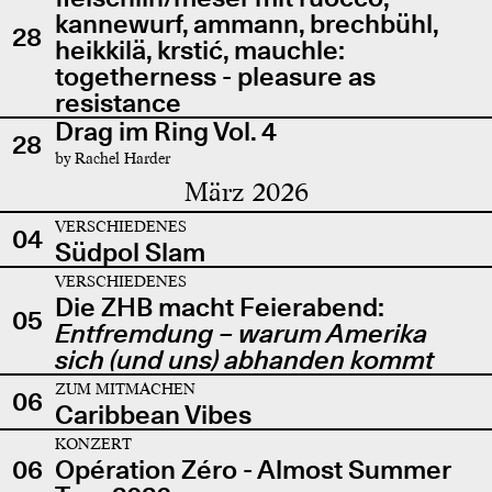
kannewurf, ammann, brechbühl,
28
heikkilä, krstić, mauchle:
togetherness - pleasure as
resistance
Drag im Ring Vol. 4
28
by Rachel Harder
März 2026
VERSCHIEDENES
04
Südpol Slam
VERSCHIEDENES
Die ZHB macht Feierabend:
05
Entfremdung – warum Amerika
sich (und uns) abhanden kommt
ZUM MITMACHEN
06
Caribbean Vibes
KONZERT
06
Opération Zéro - Almost Summer