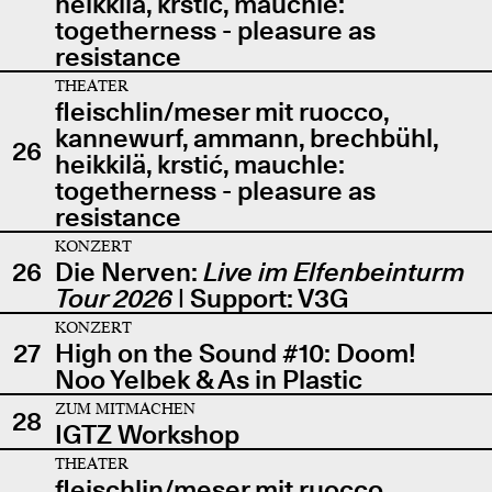
heikkilä, krstić, mauchle:
togetherness - pleasure as
resistance
THEATER
fleischlin/meser mit ruocco,
kannewurf, ammann, brechbühl,
26
heikkilä, krstić, mauchle:
togetherness - pleasure as
resistance
KONZERT
26
Die Nerven:
Live im Elfenbeinturm
Tour 2026
| Support: V3G
KONZERT
27
High on the Sound #10: Doom!
Noo Yelbek & As in Plastic
ZUM MITMACHEN
28
IGTZ Workshop
THEATER
fleischlin/meser mit ruocco,