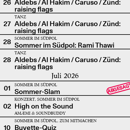
26
Aldebs / Al Hakim / Caruso / Zünd:
raising flags
TANZ
27
Aldebs / Al Hakim / Caruso / Zünd:
raising flags
SOMMER IM SÜDPOL
28
Sommer im Südpol: Rami Thawi
TANZ
28
Aldebs / Al Hakim / Caruso / Zünd:
raising flags
Juli 2026
SOMMER IM SÜDPOL
ABGESAG
01
Sommer-Slam
KONZERT, SOMMER IM SÜDPOL
02
High on the Sound
AMÆMI & SOUNDBUDDY
SOMMER IM SÜDPOL, ZUM MITMACHEN
10
Buvette-Quiz