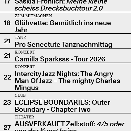
17
Saskia Fröhlich:
Meine kleine
scheiss Drecksbuchtour 2.0
ZUM MITMACHEN
18
Glühvette: Gemütlich ins neue
Jahr
TANZ
21
Pro Senectute Tanznachmittag
KONZERT
21
Camilla Sparksss - Tour 2026
KONZERT
Intercity Jazz Nights: The Angry
22
Man Of Jazz – The mighty Charles
Mingus
CLUB
23
ECLIPSE BOUNDARIES: Outer
Boundary - Chapter Two
THEATER
AUSVERKAUFT Zell:stoff:
4/5 oder
27
von der Kunst keine