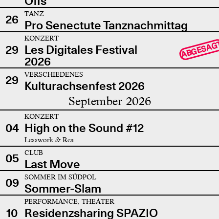
Offs
TANZ
26
Pro Senectute Tanznachmittag
KONZERT
ABGESAG
29
Les Digitales Festival
2026
VERSCHIEDENES
29
Kulturachsenfest 2026
September 2026
KONZERT
04
High on the Sound #12
Lesswork & Rea
CLUB
05
Last Move
SOMMER IM SÜDPOL
09
Sommer-Slam
PERFORMANCE, THEATER
10
Residenzsharing SPAZIO