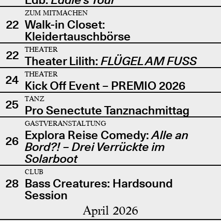
ZUM MITMACHEN
22
Walk-in Closet:
Kleidertauschbörse
THEATER
22
Theater Lilith:
FLÜGEL AM FUSS
THEATER
24
Kick Off Event – PREMIO 2026
TANZ
25
Pro Senectute Tanznachmittag
GASTVERANSTALTUNG
Explora Reise Comedy:
Alle an
26
Bord?! – Drei Verrückte im
Solarboot
CLUB
28
Bass Creatures: Hardsound
Session
April 2026