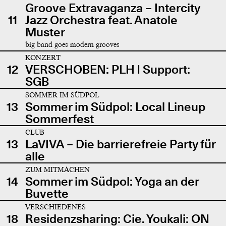
Groove Extravaganza – Intercity
11
Jazz Orchestra feat. Anatole
Muster
big band goes modern grooves
KONZERT
12
VERSCHOBEN: PLH | Support:
SGB
SOMMER IM SÜDPOL
13
Sommer im Südpol: Local Lineup
Sommerfest
CLUB
13
LaVIVA – Die barrierefreie Party für
alle
ZUM MITMACHEN
14
Sommer im Südpol: Yoga an der
Buvette
VERSCHIEDENES
18
Residenzsharing: Cie. Youkali: ON