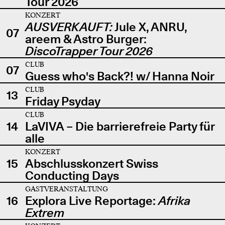
Tour 2026
KONZERT
AUSVERKAUFT:
Jule X, ANRU,
07
areem & Astro Burger:
DiscoTrapper Tour 2026
CLUB
07
Guess who's Back?! w/ Hanna Noir
CLUB
13
Friday Psyday
CLUB
14
LaVIVA – Die barrierefreie Party für
alle
KONZERT
15
Abschlusskonzert Swiss
Conducting Days
GASTVERANSTALTUNG
16
Explora Live Reportage:
Afrika
Extrem