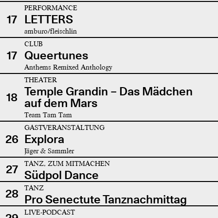
PERFORMANCE
17
LETTERS
amburo/fleischlin
CLUB
17
Queertunes
Anthems Remixed Anthology
THEATER
Temple Grandin – Das Mädchen
18
auf dem Mars
Team Tam Tam
GASTVERANSTALTUNG
26
Explora
Jäger & Sammler
TANZ, ZUM MITMACHEN
27
Südpol Dance
TANZ
28
Pro Senectute Tanznachmittag
LIVE-PODCAST
29