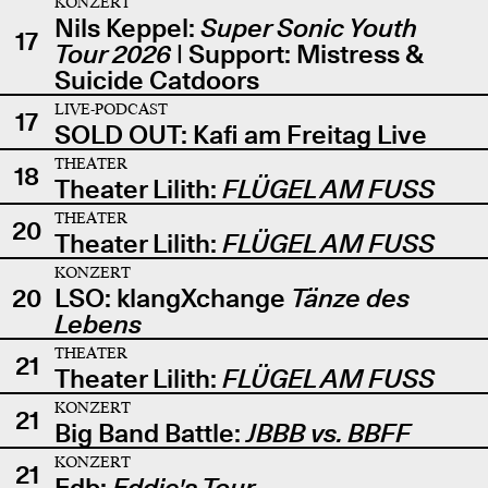
KONZERT
Nils Keppel:
Super Sonic Youth
17
Tour 2026
| Support: Mistress &
Suicide Catdoors
LIVE-PODCAST
17
SOLD OUT: Kafi am Freitag Live
THEATER
18
Theater Lilith:
FLÜGEL AM FUSS
THEATER
20
Theater Lilith:
FLÜGEL AM FUSS
KONZERT
20
LSO: klangXchange
Tänze des
Lebens
THEATER
21
Theater Lilith:
FLÜGEL AM FUSS
KONZERT
21
Big Band Battle:
JBBB vs. BBFF
KONZERT
21
Edb:
Eddie's Tour