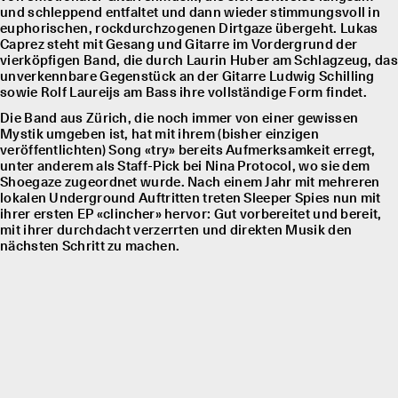
und schleppend entfaltet und dann wieder stimmungsvoll in
euphorischen, rockdurchzogenen Dirtgaze übergeht. Lukas
Caprez steht mit Gesang und Gitarre im Vordergrund der
vierköpfigen Band, die durch Laurin Huber am Schlagzeug, das
unverkennbare Gegenstück an der Gitarre Ludwig Schilling
sowie Rolf Laureĳs am Bass ihre vollständige Form findet.
Die Band aus Zürich, die noch immer von einer gewissen
Mystik umgeben ist, hat mit ihrem (bisher einzigen
veröffentlichten) Song «try» bereits Aufmerksamkeit erregt,
unter anderem als Staff-Pick bei Nina Protocol, wo sie dem
Shoegaze zugeordnet wurde. Nach einem Jahr mit mehreren
lokalen Underground Auftritten treten Sleeper Spies nun mit
ihrer ersten EP «clincher» hervor: Gut vorbereitet und bereit,
mit ihrer durchdacht verzerrten und direkten Musik den
nächsten Schritt zu machen.