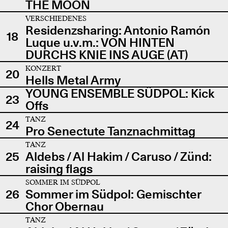
THE MOON
VERSCHIEDENES
Residenzsharing: Antonio Ramón
18
Luque u.v.m.: VON HINTEN
DURCHS KNIE INS AUGE (AT)
KONZERT
20
Hells Metal Army
YOUNG ENSEMBLE SÜDPOL: Kick
23
Offs
TANZ
24
Pro Senectute Tanznachmittag
TANZ
25
Aldebs / Al Hakim / Caruso / Zünd:
raising flags
SOMMER IM SÜDPOL
26
Sommer im Südpol: Gemischter
Chor Obernau
TANZ