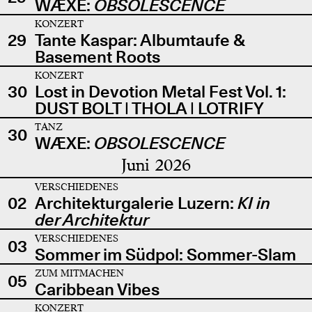
WÆXE:
OBSOLESCENCE
KONZERT
29
Tante Kaspar: Albumtaufe &
Basement Roots
KONZERT
30
Lost in Devotion Metal Fest Vol. 1:
DUST BOLT | THOLA | LOTRIFY
TANZ
30
WÆXE:
OBSOLESCENCE
Juni 2026
VERSCHIEDENES
02
Architekturgalerie Luzern:
KI in
der Architektur
VERSCHIEDENES
03
Sommer im Südpol: Sommer-Slam
ZUM MITMACHEN
05
Caribbean Vibes
KONZERT