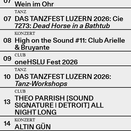
07
Wein im Ohr
TANZ
07
DAS TANZFEST LUZERN 2026: Cie
7273:
Dead Horse in a Bathtub
KONZERT
08
High on the Sound #11: Club Arielle
& Bruyante
CLUB
09
oneHSLU Fest 2026
TANZ
10
DAS TANZFEST LUZERN 2026:
Tanz-Workshops
CLUB
THEO PARRISH [SOUND
13
SIGNATURE | DETROIT] ALL
NIGHT LONG
KONZERT
14
ALTIN GÜN