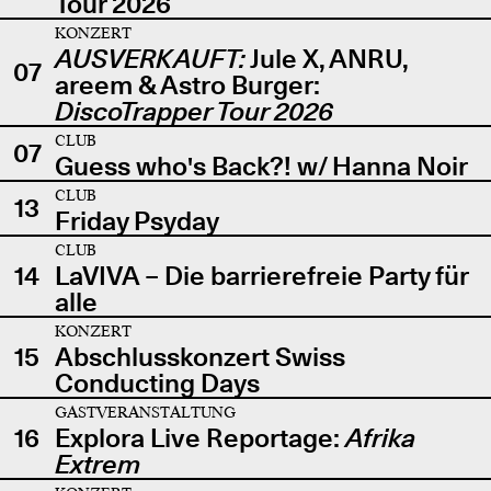
Tour 2026
KONZERT
AUSVERKAUFT:
Jule X, ANRU,
07
areem & Astro Burger:
DiscoTrapper Tour 2026
CLUB
07
Guess who's Back?! w/ Hanna Noir
CLUB
13
Friday Psyday
CLUB
14
LaVIVA – Die barrierefreie Party für
alle
KONZERT
15
Abschlusskonzert Swiss
Conducting Days
GASTVERANSTALTUNG
16
Explora Live Reportage:
Afrika
Extrem