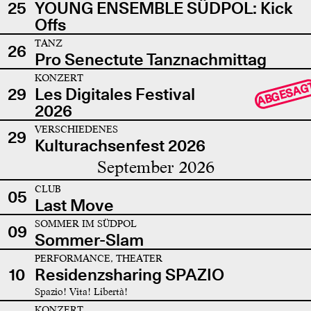
25
YOUNG ENSEMBLE SÜDPOL: Kick
Offs
TANZ
26
Pro Senectute Tanznachmittag
KONZERT
ABGESAG
29
Les Digitales Festival
2026
VERSCHIEDENES
29
Kulturachsenfest 2026
September 2026
CLUB
05
Last Move
SOMMER IM SÜDPOL
09
Sommer-Slam
PERFORMANCE, THEATER
10
Residenzsharing SPAZIO
Spazio! Vita! Libertà!
KONZERT