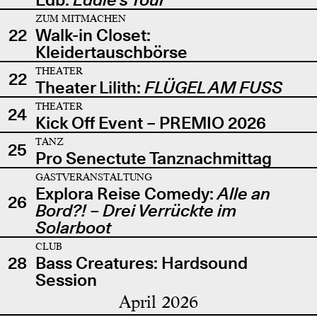
ZUM MITMACHEN
22
Walk-in Closet:
Kleidertauschbörse
THEATER
22
Theater Lilith:
FLÜGEL AM FUSS
THEATER
24
Kick Off Event – PREMIO 2026
TANZ
25
Pro Senectute Tanznachmittag
GASTVERANSTALTUNG
Explora Reise Comedy:
Alle an
26
Bord?! – Drei Verrückte im
Solarboot
CLUB
28
Bass Creatures: Hardsound
Session
April 2026