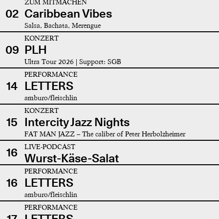
ZUM MITMACHEN
02
Caribbean Vibes
Salsa, Bachata, Merengue
KONZERT
09
PLH
Ultra Tour 2026 | Support: SGB
PERFORMANCE
14
LETTERS
amburo/fleischlin
KONZERT
15
Intercity Jazz Nights
FAT MAN JAZZ – The caliber of Peter Herbolzheimer
LIVE-PODCAST
16
Wurst-Käse-Salat
PERFORMANCE
16
LETTERS
amburo/fleischlin
PERFORMANCE
17
LETTERS