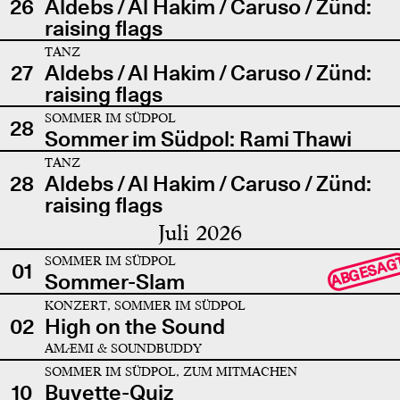
26
Aldebs / Al Hakim / Caruso / Zünd:
raising flags
TANZ
27
Aldebs / Al Hakim / Caruso / Zünd:
raising flags
SOMMER IM SÜDPOL
28
Sommer im Südpol: Rami Thawi
TANZ
28
Aldebs / Al Hakim / Caruso / Zünd:
raising flags
Juli 2026
SOMMER IM SÜDPOL
ABGESAG
01
Sommer-Slam
KONZERT, SOMMER IM SÜDPOL
02
High on the Sound
AMÆMI & SOUNDBUDDY
SOMMER IM SÜDPOL, ZUM MITMACHEN
10
Buvette-Quiz