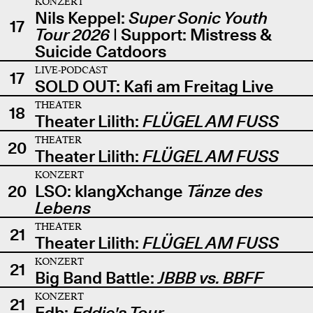
KONZERT
Nils Keppel:
Super Sonic Youth
17
Tour 2026
| Support: Mistress &
Suicide Catdoors
LIVE-PODCAST
17
SOLD OUT: Kafi am Freitag Live
THEATER
18
Theater Lilith:
FLÜGEL AM FUSS
THEATER
20
Theater Lilith:
FLÜGEL AM FUSS
KONZERT
20
LSO: klangXchange
Tänze des
Lebens
THEATER
21
Theater Lilith:
FLÜGEL AM FUSS
KONZERT
21
Big Band Battle:
JBBB vs. BBFF
KONZERT
21
Edb:
Eddie's Tour