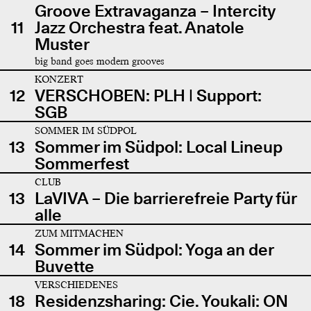
Groove Extravaganza – Intercity
11
Jazz Orchestra feat. Anatole
Muster
big band goes modern grooves
KONZERT
12
VERSCHOBEN: PLH | Support:
SGB
SOMMER IM SÜDPOL
13
Sommer im Südpol: Local Lineup
Sommerfest
CLUB
13
LaVIVA – Die barrierefreie Party für
alle
ZUM MITMACHEN
14
Sommer im Südpol: Yoga an der
Buvette
VERSCHIEDENES
18
Residenzsharing: Cie. Youkali: ON