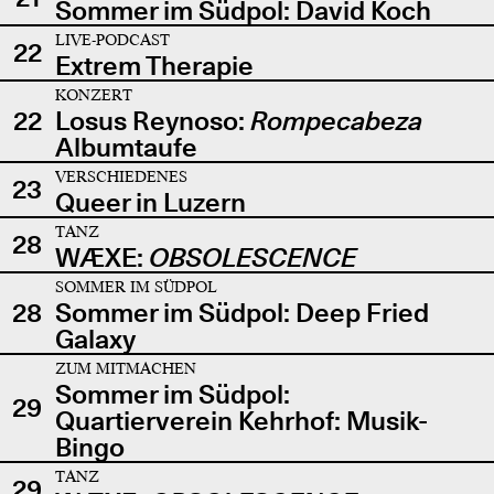
Sommer im Südpol: David Koch
LIVE-PODCAST
22
Extrem Therapie
KONZERT
22
Losus Reynoso:
Rompecabeza
Albumtaufe
VERSCHIEDENES
23
Queer in Luzern
TANZ
28
WÆXE:
OBSOLESCENCE
SOMMER IM SÜDPOL
28
Sommer im Südpol: Deep Fried
Galaxy
ZUM MITMACHEN
Sommer im Südpol:
29
Quartierverein Kehrhof: Musik-
Bingo
TANZ
29