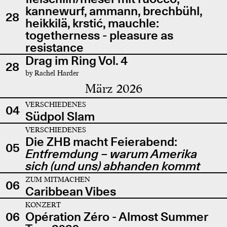
kannewurf, ammann, brechbühl,
28
heikkilä, krstić, mauchle:
togetherness - pleasure as
resistance
Drag im Ring Vol. 4
28
by Rachel Harder
März 2026
VERSCHIEDENES
04
Südpol Slam
VERSCHIEDENES
Die ZHB macht Feierabend:
05
Entfremdung – warum Amerika
sich (und uns) abhanden kommt
ZUM MITMACHEN
06
Caribbean Vibes
KONZERT
06
Opération Zéro - Almost Summer