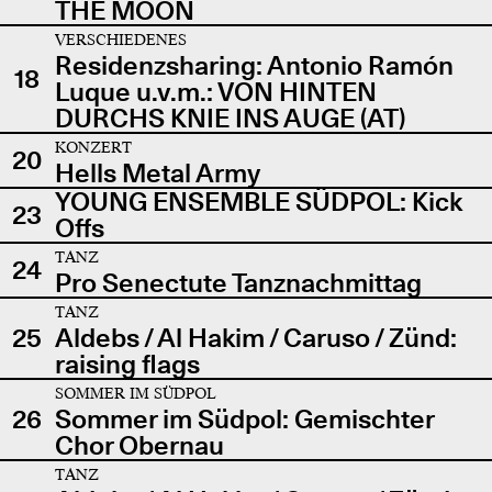
THE MOON
VERSCHIEDENES
Residenzsharing: Antonio Ramón
18
Luque u.v.m.: VON HINTEN
DURCHS KNIE INS AUGE (AT)
KONZERT
20
Hells Metal Army
YOUNG ENSEMBLE SÜDPOL: Kick
23
Offs
TANZ
24
Pro Senectute Tanznachmittag
TANZ
25
Aldebs / Al Hakim / Caruso / Zünd:
raising flags
SOMMER IM SÜDPOL
26
Sommer im Südpol: Gemischter
Chor Obernau
TANZ