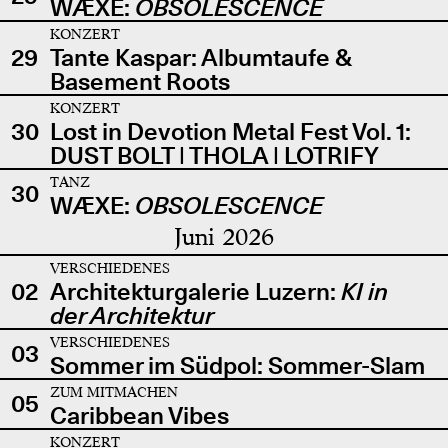
WÆXE:
OBSOLESCENCE
KONZERT
29
Tante Kaspar: Albumtaufe &
Basement Roots
KONZERT
30
Lost in Devotion Metal Fest Vol. 1:
DUST BOLT | THOLA | LOTRIFY
TANZ
30
WÆXE:
OBSOLESCENCE
Juni 2026
VERSCHIEDENES
02
Architekturgalerie Luzern:
KI in
der Architektur
VERSCHIEDENES
03
Sommer im Südpol: Sommer-Slam
ZUM MITMACHEN
05
Caribbean Vibes
KONZERT