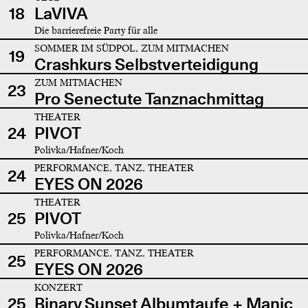
18
LaVIVA
Die barrierefreie Party für alle
SOMMER IM SÜDPOL, ZUM MITMACHEN
19
Crashkurs Selbstverteidigung
ZUM MITMACHEN
23
Pro Senectute Tanznachmittag
THEATER
24
PIVOT
Polivka/Hafner/Koch
PERFORMANCE, TANZ, THEATER
24
EYES ON 2026
THEATER
25
PIVOT
Polivka/Hafner/Koch
PERFORMANCE, TANZ, THEATER
25
EYES ON 2026
KONZERT
25
Binary Sunset Albumtaufe + Manic