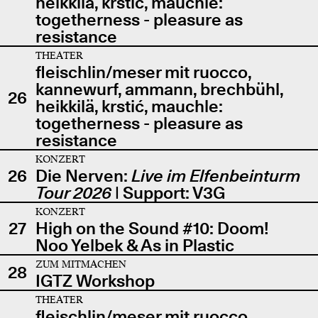
heikkilä, krstić, mauchle:
togetherness - pleasure as
resistance
THEATER
fleischlin/meser mit ruocco,
kannewurf, ammann, brechbühl,
26
heikkilä, krstić, mauchle:
togetherness - pleasure as
resistance
KONZERT
26
Die Nerven:
Live im Elfenbeinturm
Tour 2026
| Support: V3G
KONZERT
27
High on the Sound #10: Doom!
Noo Yelbek & As in Plastic
ZUM MITMACHEN
28
IGTZ Workshop
THEATER
fleischlin/meser mit ruocco,