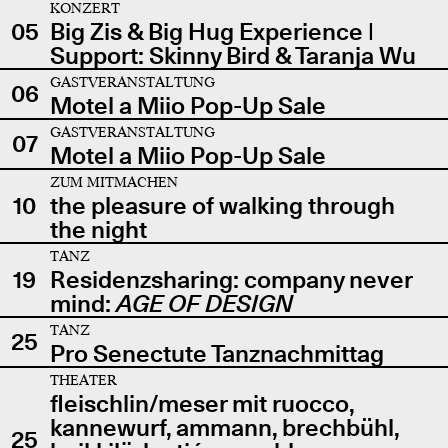
KONZERT
05
Big Zis & Big Hug Experience |
Support: Skinny Bird & Taranja Wu
GASTVERANSTALTUNG
06
Motel a Miio Pop-Up Sale
GASTVERANSTALTUNG
07
Motel a Miio Pop-Up Sale
ZUM MITMACHEN
10
the pleasure of walking through
the night
TANZ
19
Residenzsharing: company never
mind:
AGE OF DESIGN
TANZ
25
Pro Senectute Tanznachmittag
THEATER
fleischlin/meser mit ruocco,
kannewurf, ammann, brechbühl,
25