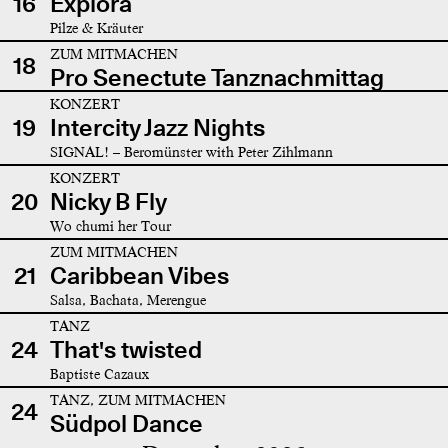
16
Explora
Pilze & Kräuter
ZUM MITMACHEN
18
Pro Senectute Tanznachmittag
KONZERT
19
Intercity Jazz Nights
SIGNAL! – Beromünster with Peter Zihlmann
KONZERT
20
Nicky B Fly
Wo chumi her Tour
ZUM MITMACHEN
21
Caribbean Vibes
Salsa, Bachata, Merengue
TANZ
24
That's twisted
Baptiste Cazaux
TANZ, ZUM MITMACHEN
24
Südpol Dance