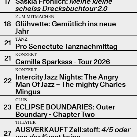
17
Saskia Fröhlich:
Meine kleine
scheiss Drecksbuchtour 2.0
ZUM MITMACHEN
18
Glühvette: Gemütlich ins neue
Jahr
TANZ
21
Pro Senectute Tanznachmittag
KONZERT
21
Camilla Sparksss - Tour 2026
KONZERT
Intercity Jazz Nights: The Angry
22
Man Of Jazz – The mighty Charles
Mingus
CLUB
23
ECLIPSE BOUNDARIES: Outer
Boundary - Chapter Two
THEATER
AUSVERKAUFT Zell:stoff:
4/5 oder
27
von der Kunst keine