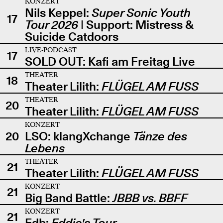
KONZERT
Nils Keppel:
Super Sonic Youth
17
Tour 2026
| Support: Mistress &
Suicide Catdoors
LIVE-PODCAST
17
SOLD OUT: Kafi am Freitag Live
THEATER
18
Theater Lilith:
FLÜGEL AM FUSS
THEATER
20
Theater Lilith:
FLÜGEL AM FUSS
KONZERT
20
LSO: klangXchange
Tänze des
Lebens
THEATER
21
Theater Lilith:
FLÜGEL AM FUSS
KONZERT
21
Big Band Battle:
JBBB vs. BBFF
KONZERT
21
Edb:
Eddie's Tour