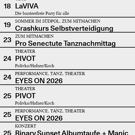
18
LaVIVA
Die barrierefreie Party für alle
SOMMER IM SÜDPOL, ZUM MITMACHEN
19
Crashkurs Selbstverteidigung
ZUM MITMACHEN
23
Pro Senectute Tanznachmittag
THEATER
24
PIVOT
Polivka/Hafner/Koch
PERFORMANCE, TANZ, THEATER
24
EYES ON 2026
THEATER
25
PIVOT
Polivka/Hafner/Koch
PERFORMANCE, TANZ, THEATER
25
EYES ON 2026
KONZERT
25
Binary Sunset Albumtaufe + Manic