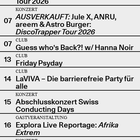
Tour 2026
KONZERT
AUSVERKAUFT:
Jule X, ANRU,
07
areem & Astro Burger:
DiscoTrapper Tour 2026
CLUB
07
Guess who's Back?! w/ Hanna Noir
CLUB
13
Friday Psyday
CLUB
14
LaVIVA – Die barrierefreie Party für
alle
KONZERT
15
Abschlusskonzert Swiss
Conducting Days
GASTVERANSTALTUNG
16
Explora Live Reportage:
Afrika
Extrem