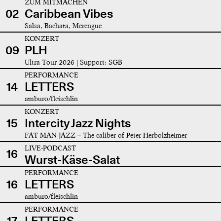
ZUM MITMACHEN
02
Caribbean Vibes
Salsa, Bachata, Merengue
KONZERT
09
PLH
Ultra Tour 2026 | Support: SGB
PERFORMANCE
14
LETTERS
amburo/fleischlin
KONZERT
15
Intercity Jazz Nights
FAT MAN JAZZ – The caliber of Peter Herbolzheimer
LIVE-PODCAST
16
Wurst-Käse-Salat
PERFORMANCE
16
LETTERS
amburo/fleischlin
PERFORMANCE
17
LETTERS