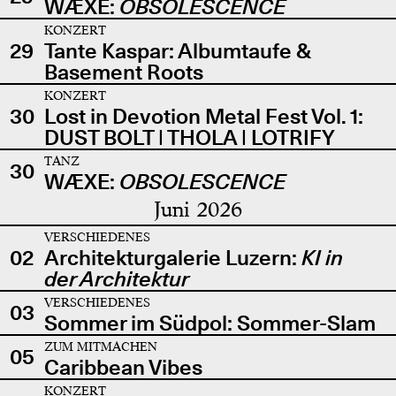
WÆXE:
OBSOLESCENCE
KONZERT
29
Tante Kaspar: Albumtaufe &
Basement Roots
KONZERT
30
Lost in Devotion Metal Fest Vol. 1:
DUST BOLT | THOLA | LOTRIFY
TANZ
30
WÆXE:
OBSOLESCENCE
Juni 2026
VERSCHIEDENES
02
Architekturgalerie Luzern:
KI in
der Architektur
VERSCHIEDENES
03
Sommer im Südpol: Sommer-Slam
ZUM MITMACHEN
05
Caribbean Vibes
KONZERT