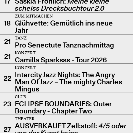
17
Saskia Fröhlich:
Meine kleine
scheiss Drecksbuchtour 2.0
ZUM MITMACHEN
18
Glühvette: Gemütlich ins neue
Jahr
TANZ
21
Pro Senectute Tanznachmittag
KONZERT
21
Camilla Sparksss - Tour 2026
KONZERT
Intercity Jazz Nights: The Angry
22
Man Of Jazz – The mighty Charles
Mingus
CLUB
23
ECLIPSE BOUNDARIES: Outer
Boundary - Chapter Two
THEATER
AUSVERKAUFT Zell:stoff:
4/5 oder
27
von der Kunst keine