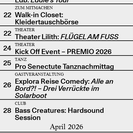
ZUM MITMACHEN
22
Walk-in Closet:
Kleidertauschbörse
THEATER
22
Theater Lilith:
FLÜGEL AM FUSS
THEATER
24
Kick Off Event – PREMIO 2026
TANZ
25
Pro Senectute Tanznachmittag
GASTVERANSTALTUNG
Explora Reise Comedy:
Alle an
26
Bord?! – Drei Verrückte im
Solarboot
CLUB
28
Bass Creatures: Hardsound
Session
April 2026