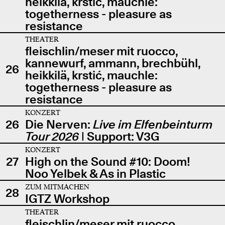
heikkilä, krstić, mauchle:
togetherness - pleasure as
resistance
THEATER
fleischlin/meser mit ruocco,
kannewurf, ammann, brechbühl,
26
heikkilä, krstić, mauchle:
togetherness - pleasure as
resistance
KONZERT
26
Die Nerven:
Live im Elfenbeinturm
Tour 2026
| Support: V3G
KONZERT
27
High on the Sound #10: Doom!
Noo Yelbek & As in Plastic
ZUM MITMACHEN
28
IGTZ Workshop
THEATER
fleischlin/meser mit ruocco,