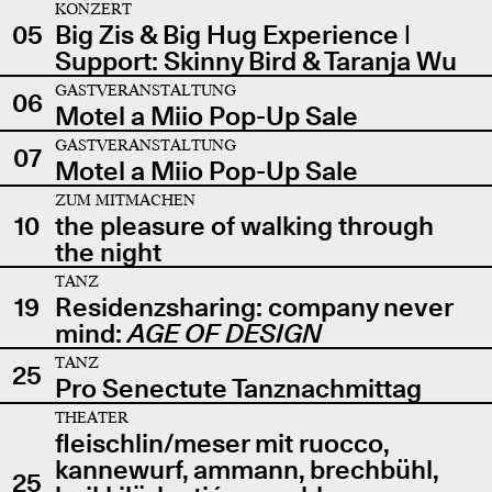
KONZERT
05
Big Zis & Big Hug Experience |
Support: Skinny Bird & Taranja Wu
GASTVERANSTALTUNG
06
Motel a Miio Pop-Up Sale
GASTVERANSTALTUNG
07
Motel a Miio Pop-Up Sale
ZUM MITMACHEN
10
the pleasure of walking through
the night
TANZ
19
Residenzsharing: company never
mind:
AGE OF DESIGN
TANZ
25
Pro Senectute Tanznachmittag
THEATER
fleischlin/meser mit ruocco,
kannewurf, ammann, brechbühl,
25