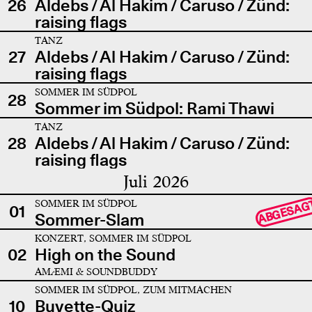
26
Aldebs / Al Hakim / Caruso / Zünd:
raising flags
TANZ
27
Aldebs / Al Hakim / Caruso / Zünd:
raising flags
SOMMER IM SÜDPOL
28
Sommer im Südpol: Rami Thawi
TANZ
28
Aldebs / Al Hakim / Caruso / Zünd:
raising flags
Juli 2026
SOMMER IM SÜDPOL
ABGESAG
01
Sommer-Slam
KONZERT, SOMMER IM SÜDPOL
02
High on the Sound
AMÆMI & SOUNDBUDDY
SOMMER IM SÜDPOL, ZUM MITMACHEN
10
Buvette-Quiz