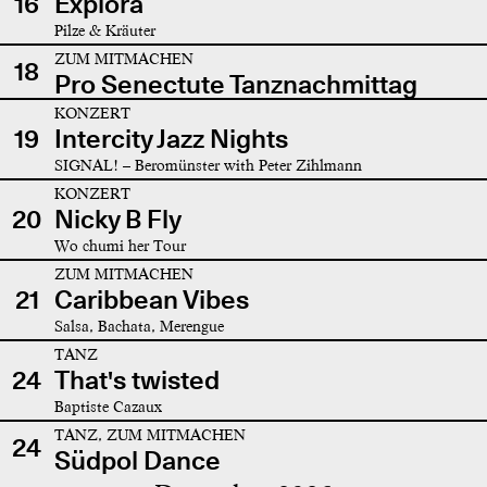
16
Explora
Pilze & Kräuter
ZUM MITMACHEN
18
Pro Senectute Tanznachmittag
KONZERT
19
Intercity Jazz Nights
SIGNAL! – Beromünster with Peter Zihlmann
KONZERT
20
Nicky B Fly
Wo chumi her Tour
ZUM MITMACHEN
21
Caribbean Vibes
Salsa, Bachata, Merengue
TANZ
24
That's twisted
Baptiste Cazaux
TANZ, ZUM MITMACHEN
24
Südpol Dance