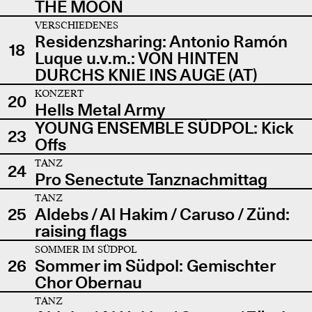
THE MOON
VERSCHIEDENES
Residenzsharing: Antonio Ramón
18
Luque u.v.m.: VON HINTEN
DURCHS KNIE INS AUGE (AT)
KONZERT
20
Hells Metal Army
YOUNG ENSEMBLE SÜDPOL: Kick
23
Offs
TANZ
24
Pro Senectute Tanznachmittag
TANZ
25
Aldebs / Al Hakim / Caruso / Zünd:
raising flags
SOMMER IM SÜDPOL
26
Sommer im Südpol: Gemischter
Chor Obernau
TANZ