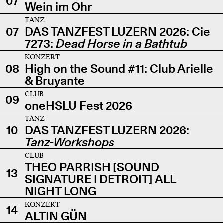
07
Wein im Ohr
TANZ
07
DAS TANZFEST LUZERN 2026: Cie
7273:
Dead Horse in a Bathtub
KONZERT
08
High on the Sound #11: Club Arielle
& Bruyante
CLUB
09
oneHSLU Fest 2026
TANZ
10
DAS TANZFEST LUZERN 2026:
Tanz-Workshops
CLUB
THEO PARRISH [SOUND
13
SIGNATURE | DETROIT] ALL
NIGHT LONG
KONZERT
14
ALTIN GÜN