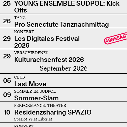
25
YOUNG ENSEMBLE SÜDPOL: Kick
Offs
TANZ
26
Pro Senectute Tanznachmittag
KONZERT
ABGESAG
29
Les Digitales Festival
2026
VERSCHIEDENES
29
Kulturachsenfest 2026
September 2026
CLUB
05
Last Move
SOMMER IM SÜDPOL
09
Sommer-Slam
PERFORMANCE, THEATER
10
Residenzsharing SPAZIO
Spazio! Vita! Libertà!
KONZERT