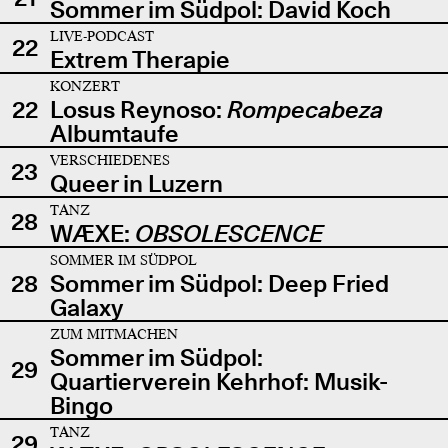
Sommer im Südpol: David Koch
LIVE-PODCAST
22
Extrem Therapie
KONZERT
22
Losus Reynoso:
Rompecabeza
Albumtaufe
VERSCHIEDENES
23
Queer in Luzern
TANZ
28
WÆXE:
OBSOLESCENCE
SOMMER IM SÜDPOL
28
Sommer im Südpol: Deep Fried
Galaxy
ZUM MITMACHEN
Sommer im Südpol:
29
Quartierverein Kehrhof: Musik-
Bingo
TANZ
29