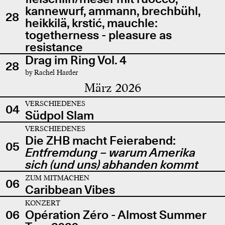
kannewurf, ammann, brechbühl,
28
heikkilä, krstić, mauchle:
togetherness - pleasure as
resistance
Drag im Ring Vol. 4
28
by Rachel Harder
März 2026
VERSCHIEDENES
04
Südpol Slam
VERSCHIEDENES
Die ZHB macht Feierabend:
05
Entfremdung – warum Amerika
sich (und uns) abhanden kommt
ZUM MITMACHEN
06
Caribbean Vibes
KONZERT
06
Opération Zéro - Almost Summer