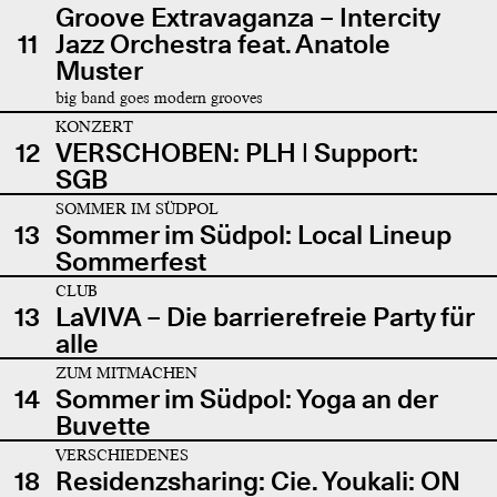
Groove Extravaganza – Intercity
11
Jazz Orchestra feat. Anatole
Muster
big band goes modern grooves
KONZERT
12
VERSCHOBEN: PLH | Support:
SGB
SOMMER IM SÜDPOL
13
Sommer im Südpol: Local Lineup
Sommerfest
CLUB
13
LaVIVA – Die barrierefreie Party für
alle
ZUM MITMACHEN
14
Sommer im Südpol: Yoga an der
Buvette
VERSCHIEDENES
18
Residenzsharing: Cie. Youkali: ON