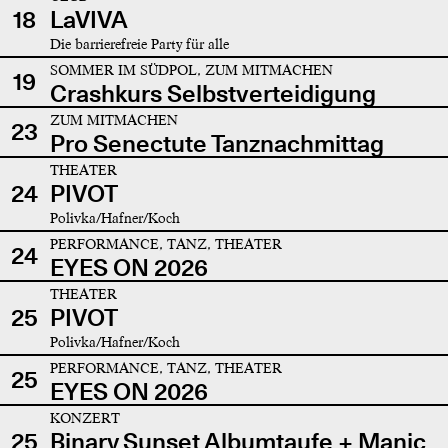
18
LaVIVA
Die barrierefreie Party für alle
SOMMER IM SÜDPOL, ZUM MITMACHEN
19
Crashkurs Selbstverteidigung
ZUM MITMACHEN
23
Pro Senectute Tanznachmittag
THEATER
24
PIVOT
Polivka/Hafner/Koch
PERFORMANCE, TANZ, THEATER
24
EYES ON 2026
THEATER
25
PIVOT
Polivka/Hafner/Koch
PERFORMANCE, TANZ, THEATER
25
EYES ON 2026
KONZERT
25
Binary Sunset Albumtaufe + Manic