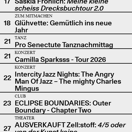
17
Saskia Fröhlich:
Meine kleine
scheiss Drecksbuchtour 2.0
ZUM MITMACHEN
18
Glühvette: Gemütlich ins neue
Jahr
TANZ
21
Pro Senectute Tanznachmittag
KONZERT
21
Camilla Sparksss - Tour 2026
KONZERT
Intercity Jazz Nights: The Angry
22
Man Of Jazz – The mighty Charles
Mingus
CLUB
23
ECLIPSE BOUNDARIES: Outer
Boundary - Chapter Two
THEATER
AUSVERKAUFT Zell:stoff:
4/5 oder
27
von der Kunst keine