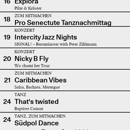
16
Explora
Pilze & Kräuter
ZUM MITMACHEN
18
Pro Senectute Tanznachmittag
KONZERT
19
Intercity Jazz Nights
SIGNAL! – Beromünster with Peter Zihlmann
KONZERT
20
Nicky B Fly
Wo chumi her Tour
ZUM MITMACHEN
21
Caribbean Vibes
Salsa, Bachata, Merengue
TANZ
24
That's twisted
Baptiste Cazaux
TANZ, ZUM MITMACHEN
24
Südpol Dance