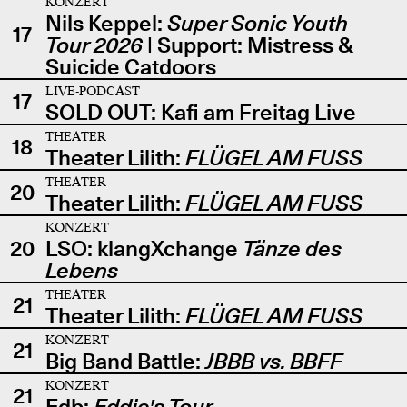
KONZERT
Nils Keppel:
Super Sonic Youth
17
Tour 2026
| Support: Mistress &
Suicide Catdoors
LIVE-PODCAST
17
SOLD OUT: Kafi am Freitag Live
THEATER
18
Theater Lilith:
FLÜGEL AM FUSS
THEATER
20
Theater Lilith:
FLÜGEL AM FUSS
KONZERT
20
LSO: klangXchange
Tänze des
Lebens
THEATER
21
Theater Lilith:
FLÜGEL AM FUSS
KONZERT
21
Big Band Battle:
JBBB vs. BBFF
KONZERT
21
Edb:
Eddie's Tour