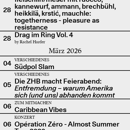
kannewurf, ammann, brechbühl,
28
heikkilä, krstić, mauchle:
togetherness - pleasure as
resistance
Drag im Ring Vol. 4
28
by Rachel Harder
März 2026
VERSCHIEDENES
04
Südpol Slam
VERSCHIEDENES
Die ZHB macht Feierabend:
05
Entfremdung – warum Amerika
sich (und uns) abhanden kommt
ZUM MITMACHEN
06
Caribbean Vibes
KONZERT
06
Opération Zéro - Almost Summer