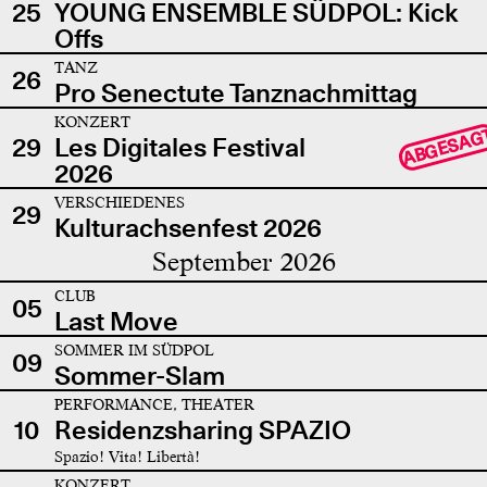
25
YOUNG ENSEMBLE SÜDPOL: Kick
Offs
TANZ
26
Pro Senectute Tanznachmittag
KONZERT
ABGESAG
29
Les Digitales Festival
2026
VERSCHIEDENES
29
Kulturachsenfest 2026
September 2026
CLUB
05
Last Move
SOMMER IM SÜDPOL
09
Sommer-Slam
PERFORMANCE, THEATER
10
Residenzsharing SPAZIO
Spazio! Vita! Libertà!
KONZERT