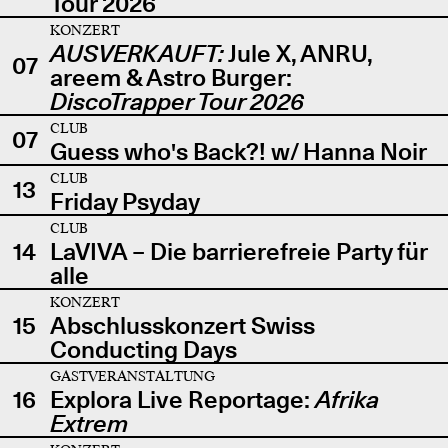
Tour 2026
KONZERT
AUSVERKAUFT:
Jule X, ANRU,
07
areem & Astro Burger:
DiscoTrapper Tour 2026
CLUB
07
Guess who's Back?! w/ Hanna Noir
CLUB
13
Friday Psyday
CLUB
14
LaVIVA – Die barrierefreie Party für
alle
KONZERT
15
Abschlusskonzert Swiss
Conducting Days
GASTVERANSTALTUNG
16
Explora Live Reportage:
Afrika
Extrem