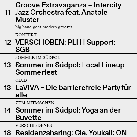
Groove Extravaganza – Intercity
11
Jazz Orchestra feat. Anatole
Muster
big band goes modern grooves
KONZERT
12
VERSCHOBEN: PLH | Support:
SGB
SOMMER IM SÜDPOL
13
Sommer im Südpol: Local Lineup
Sommerfest
CLUB
13
LaVIVA – Die barrierefreie Party für
alle
ZUM MITMACHEN
14
Sommer im Südpol: Yoga an der
Buvette
VERSCHIEDENES
18
Residenzsharing: Cie. Youkali: ON