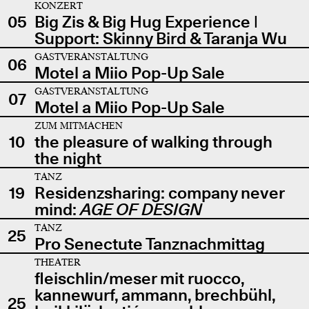
KONZERT
05
Big Zis & Big Hug Experience |
Support: Skinny Bird & Taranja Wu
GASTVERANSTALTUNG
06
Motel a Miio Pop-Up Sale
GASTVERANSTALTUNG
07
Motel a Miio Pop-Up Sale
ZUM MITMACHEN
10
the pleasure of walking through
the night
TANZ
19
Residenzsharing: company never
mind:
AGE OF DESIGN
TANZ
25
Pro Senectute Tanznachmittag
THEATER
fleischlin/meser mit ruocco,
kannewurf, ammann, brechbühl,
25