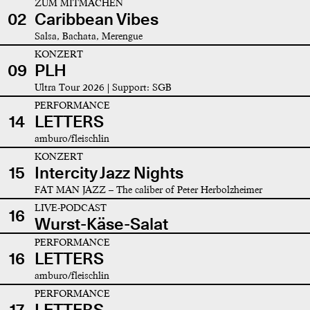
ZUM MITMACHEN
02
Caribbean Vibes
Salsa, Bachata, Merengue
KONZERT
09
PLH
Ultra Tour 2026 | Support: SGB
PERFORMANCE
14
LETTERS
amburo/fleischlin
KONZERT
15
Intercity Jazz Nights
FAT MAN JAZZ – The caliber of Peter Herbolzheimer
LIVE-PODCAST
16
Wurst-Käse-Salat
PERFORMANCE
16
LETTERS
amburo/fleischlin
PERFORMANCE
17
LETTERS