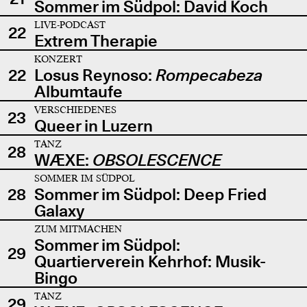
Sommer im Südpol: David Koch
LIVE-PODCAST
22
Extrem Therapie
KONZERT
22
Losus Reynoso:
Rompecabeza
Albumtaufe
VERSCHIEDENES
23
Queer in Luzern
TANZ
28
WÆXE:
OBSOLESCENCE
SOMMER IM SÜDPOL
28
Sommer im Südpol: Deep Fried
Galaxy
ZUM MITMACHEN
Sommer im Südpol:
29
Quartierverein Kehrhof: Musik-
Bingo
TANZ
29