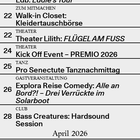
ZUM MITMACHEN
22
Walk-in Closet:
Kleidertauschbörse
THEATER
22
Theater Lilith:
FLÜGEL AM FUSS
THEATER
24
Kick Off Event – PREMIO 2026
TANZ
25
Pro Senectute Tanznachmittag
GASTVERANSTALTUNG
Explora Reise Comedy:
Alle an
26
Bord?! – Drei Verrückte im
Solarboot
CLUB
28
Bass Creatures: Hardsound
Session
April 2026