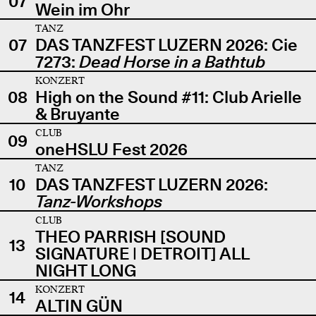
07
Wein im Ohr
TANZ
07
DAS TANZFEST LUZERN 2026: Cie
7273:
Dead Horse in a Bathtub
KONZERT
08
High on the Sound #11: Club Arielle
& Bruyante
CLUB
09
oneHSLU Fest 2026
TANZ
10
DAS TANZFEST LUZERN 2026:
Tanz-Workshops
CLUB
THEO PARRISH [SOUND
13
SIGNATURE | DETROIT] ALL
NIGHT LONG
KONZERT
14
ALTIN GÜN