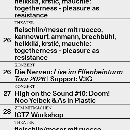
heikkilä, krstić, mauchle:
togetherness - pleasure as
resistance
THEATER
fleischlin/meser mit ruocco,
kannewurf, ammann, brechbühl,
26
heikkilä, krstić, mauchle:
togetherness - pleasure as
resistance
KONZERT
26
Die Nerven:
Live im Elfenbeinturm
Tour 2026
| Support: V3G
KONZERT
27
High on the Sound #10: Doom!
Noo Yelbek & As in Plastic
ZUM MITMACHEN
28
IGTZ Workshop
THEATER
fleischlin/meser mit ruocco,