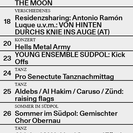
THE MOON
VERSCHIEDENES
Residenzsharing: Antonio Ramón
18
Luque u.v.m.: VON HINTEN
DURCHS KNIE INS AUGE (AT)
KONZERT
20
Hells Metal Army
YOUNG ENSEMBLE SÜDPOL: Kick
23
Offs
TANZ
24
Pro Senectute Tanznachmittag
TANZ
25
Aldebs / Al Hakim / Caruso / Zünd:
raising flags
SOMMER IM SÜDPOL
26
Sommer im Südpol: Gemischter
Chor Obernau
TANZ