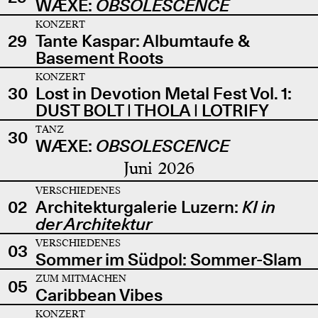
WÆXE:
OBSOLESCENCE
KONZERT
29
Tante Kaspar: Albumtaufe &
Basement Roots
KONZERT
30
Lost in Devotion Metal Fest Vol. 1:
DUST BOLT | THOLA | LOTRIFY
TANZ
30
WÆXE:
OBSOLESCENCE
Juni 2026
VERSCHIEDENES
02
Architekturgalerie Luzern:
KI in
der Architektur
VERSCHIEDENES
03
Sommer im Südpol: Sommer-Slam
ZUM MITMACHEN
05
Caribbean Vibes
KONZERT