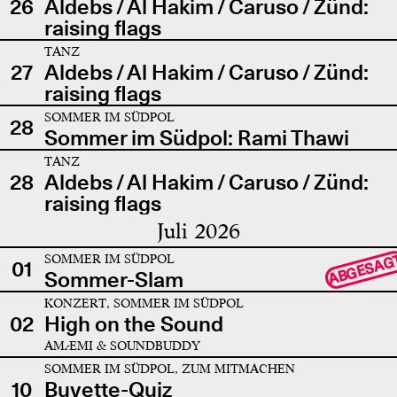
26
Aldebs / Al Hakim / Caruso / Zünd:
raising flags
TANZ
27
Aldebs / Al Hakim / Caruso / Zünd:
raising flags
SOMMER IM SÜDPOL
28
Sommer im Südpol: Rami Thawi
TANZ
28
Aldebs / Al Hakim / Caruso / Zünd:
raising flags
Juli 2026
SOMMER IM SÜDPOL
ABGESAG
01
Sommer-Slam
KONZERT, SOMMER IM SÜDPOL
02
High on the Sound
AMÆMI & SOUNDBUDDY
SOMMER IM SÜDPOL, ZUM MITMACHEN
10
Buvette-Quiz