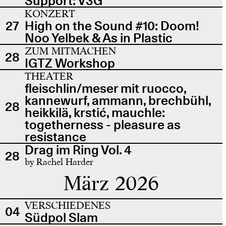
Support: V3G
KONZERT
27
High on the Sound #10: Doom!
Noo Yelbek & As in Plastic
ZUM MITMACHEN
28
IGTZ Workshop
THEATER
fleischlin/meser mit ruocco,
kannewurf, ammann, brechbühl,
28
heikkilä, krstić, mauchle:
togetherness - pleasure as
resistance
Drag im Ring Vol. 4
28
by Rachel Harder
März 2026
VERSCHIEDENES
04
Südpol Slam