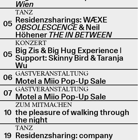
Wien
TANZ
Residenzsharings: WÆXE
05
OBSOLESCENCE
& Neil
Höhener
THE IN BETWEEN
KONZERT
Big Zis & Big Hug Experience |
05
Support: Skinny Bird & Taranja
Wu
GASTVERANSTALTUNG
06
Motel a Miio Pop-Up Sale
GASTVERANSTALTUNG
07
Motel a Miio Pop-Up Sale
ZUM MITMACHEN
10
the pleasure of walking through
the night
TANZ
19
Residenzsharing: company