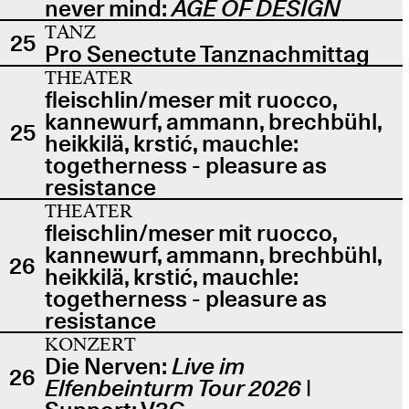
never mind:
AGE OF DESIGN
TANZ
25
Pro Senectute Tanznachmittag
THEATER
fleischlin/meser mit ruocco,
kannewurf, ammann, brechbühl,
25
heikkilä, krstić, mauchle:
togetherness - pleasure as
resistance
THEATER
fleischlin/meser mit ruocco,
kannewurf, ammann, brechbühl,
26
heikkilä, krstić, mauchle:
togetherness - pleasure as
resistance
KONZERT
Die Nerven:
Live im
26
Elfenbeinturm Tour 2026
|