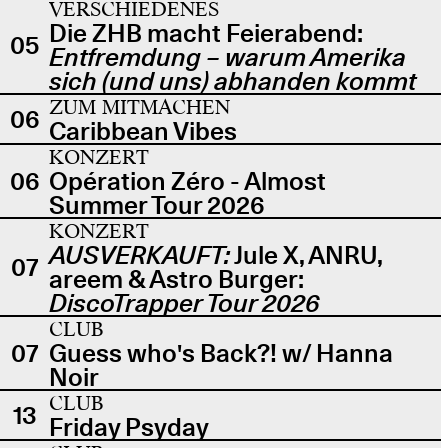
VERSCHIEDENES
Die ZHB macht Feierabend:
05
Entfremdung – warum Amerika
sich (und uns) abhanden kommt
ZUM MITMACHEN
06
Caribbean Vibes
KONZERT
06
Opération Zéro - Almost
Summer Tour 2026
KONZERT
AUSVERKAUFT:
Jule X, ANRU,
07
areem & Astro Burger:
DiscoTrapper Tour 2026
CLUB
07
Guess who's Back?! w/ Hanna
Noir
CLUB
13
Friday Psyday