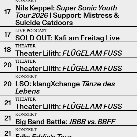
KONZERT
Nils Keppel:
Super Sonic Youth
17
Tour 2026
| Support: Mistress &
Suicide Catdoors
LIVE-PODCAST
17
SOLD OUT: Kafi am Freitag Live
THEATER
18
Theater Lilith:
FLÜGEL AM FUSS
THEATER
20
Theater Lilith:
FLÜGEL AM FUSS
KONZERT
20
LSO: klangXchange
Tänze des
Lebens
THEATER
21
Theater Lilith:
FLÜGEL AM FUSS
KONZERT
21
Big Band Battle:
JBBB vs. BBFF
KONZERT
21
Edb:
Eddie's Tour