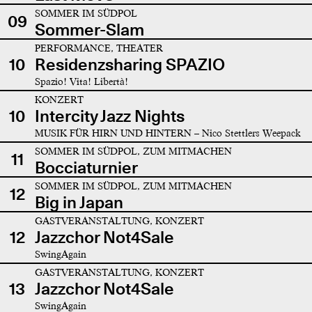
SOMMER IM SÜDPOL
09
Sommer-Slam
PERFORMANCE, THEATER
10
Residenzsharing SPAZIO
Spazio! Vita! Libertà!
KONZERT
10
Intercity Jazz Nights
MUSIK FÜR HIRN UND HINTERN – Nico Stettlers Weepack
SOMMER IM SÜDPOL, ZUM MITMACHEN
11
Bocciaturnier
SOMMER IM SÜDPOL, ZUM MITMACHEN
12
Big in Japan
GASTVERANSTALTUNG, KONZERT
12
Jazzchor Not4Sale
SwingAgain
GASTVERANSTALTUNG, KONZERT
13
Jazzchor Not4Sale
SwingAgain