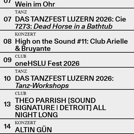
07
Wein im Ohr
TANZ
07
DAS TANZFEST LUZERN 2026: Cie
7273:
Dead Horse in a Bathtub
KONZERT
08
High on the Sound #11: Club Arielle
& Bruyante
CLUB
09
oneHSLU Fest 2026
TANZ
10
DAS TANZFEST LUZERN 2026:
Tanz-Workshops
CLUB
THEO PARRISH [SOUND
13
SIGNATURE | DETROIT] ALL
NIGHT LONG
KONZERT
14
ALTIN GÜN