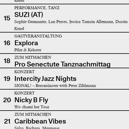
Kenel
PERFORMANCE, TANZ
SUZI (AT)
15
Sophie Germanier, Lan Perces, Jessica Tamsin Allemann, Dustin
Kenel
GASTVERANSTALTUNG
16
Explora
Pilze & Kräuter
ZUM MITMACHEN
18
Pro Senectute Tanznachmittag
KONZERT
19
Intercity Jazz Nights
SIGNAL! – Beromünster with Peter Zihlmann
KONZERT
20
Nicky B Fly
Wo chumi her Tour
ZUM MITMACHEN
21
Caribbean Vibes
Salsa, Bachata, Merengue