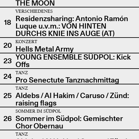
THE MOON
VERSCHIEDENES
Residenzsharing: Antonio Ramón
18
Luque u.v.m.: VON HINTEN
DURCHS KNIE INS AUGE (AT)
KONZERT
20
Hells Metal Army
YOUNG ENSEMBLE SÜDPOL: Kick
23
Offs
TANZ
24
Pro Senectute Tanznachmittag
TANZ
25
Aldebs / Al Hakim / Caruso / Zünd:
raising flags
SOMMER IM SÜDPOL
26
Sommer im Südpol: Gemischter
Chor Obernau
TANZ