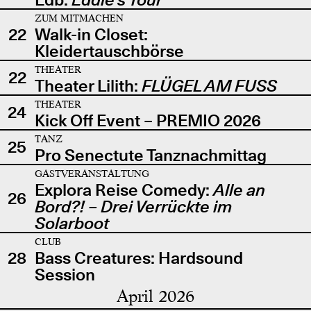
ZUM MITMACHEN
22
Walk-in Closet:
Kleidertauschbörse
THEATER
22
Theater Lilith:
FLÜGEL AM FUSS
THEATER
24
Kick Off Event – PREMIO 2026
TANZ
25
Pro Senectute Tanznachmittag
GASTVERANSTALTUNG
Explora Reise Comedy:
Alle an
26
Bord?! – Drei Verrückte im
Solarboot
CLUB
28
Bass Creatures: Hardsound
Session
April 2026