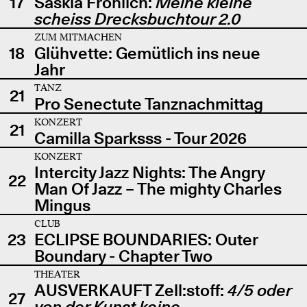
17
Saskia Fröhlich:
Meine kleine
scheiss Drecksbuchtour 2.0
ZUM MITMACHEN
18
Glühvette: Gemütlich ins neue
Jahr
TANZ
21
Pro Senectute Tanznachmittag
KONZERT
21
Camilla Sparksss - Tour 2026
KONZERT
Intercity Jazz Nights: The Angry
22
Man Of Jazz – The mighty Charles
Mingus
CLUB
23
ECLIPSE BOUNDARIES: Outer
Boundary - Chapter Two
THEATER
AUSVERKAUFT Zell:stoff:
4/5 oder
27
von der Kunst keine