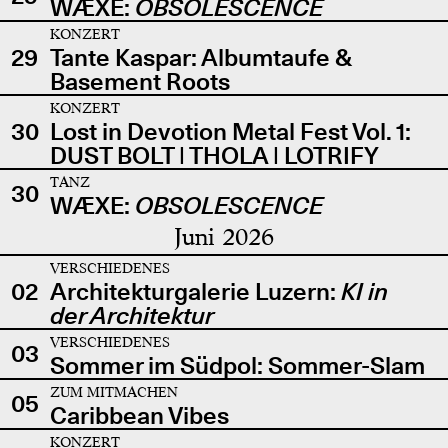
WÆXE:
OBSOLESCENCE
KONZERT
29
Tante Kaspar: Albumtaufe &
Basement Roots
KONZERT
30
Lost in Devotion Metal Fest Vol. 1:
DUST BOLT | THOLA | LOTRIFY
TANZ
30
WÆXE:
OBSOLESCENCE
Juni 2026
VERSCHIEDENES
02
Architekturgalerie Luzern:
KI in
der Architektur
VERSCHIEDENES
03
Sommer im Südpol: Sommer-Slam
ZUM MITMACHEN
05
Caribbean Vibes
KONZERT