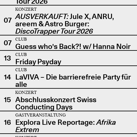
Tour 2026
KONZERT
AUSVERKAUFT:
Jule X, ANRU,
07
areem & Astro Burger:
DiscoTrapper Tour 2026
CLUB
07
Guess who's Back?! w/ Hanna Noir
CLUB
13
Friday Psyday
CLUB
14
LaVIVA – Die barrierefreie Party für
alle
KONZERT
15
Abschlusskonzert Swiss
Conducting Days
GASTVERANSTALTUNG
16
Explora Live Reportage:
Afrika
Extrem