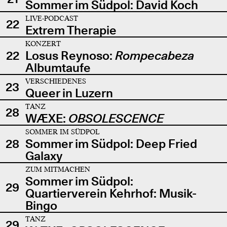
Sommer im Südpol: David Koch
LIVE-PODCAST
22
Extrem Therapie
KONZERT
22
Losus Reynoso:
Rompecabeza
Albumtaufe
VERSCHIEDENES
23
Queer in Luzern
TANZ
28
WÆXE:
OBSOLESCENCE
SOMMER IM SÜDPOL
28
Sommer im Südpol: Deep Fried
Galaxy
ZUM MITMACHEN
Sommer im Südpol:
29
Quartierverein Kehrhof: Musik-
Bingo
TANZ
29