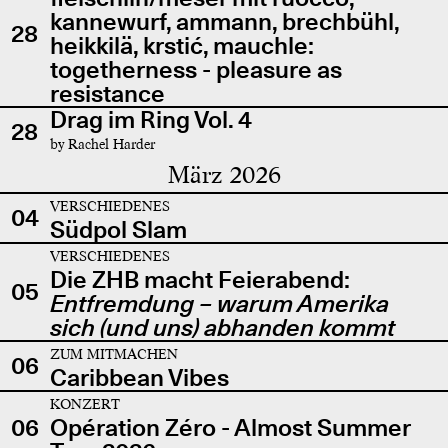
kannewurf, ammann, brechbühl,
28
heikkilä, krstić, mauchle:
togetherness - pleasure as
resistance
Drag im Ring Vol. 4
28
by Rachel Harder
März 2026
VERSCHIEDENES
04
Südpol Slam
VERSCHIEDENES
Die ZHB macht Feierabend:
05
Entfremdung – warum Amerika
sich (und uns) abhanden kommt
ZUM MITMACHEN
06
Caribbean Vibes
KONZERT
06
Opération Zéro - Almost Summer