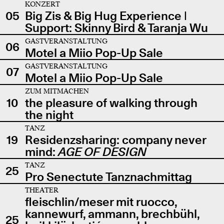
KONZERT
05
Big Zis & Big Hug Experience |
Support: Skinny Bird & Taranja Wu
GASTVERANSTALTUNG
06
Motel a Miio Pop-Up Sale
GASTVERANSTALTUNG
07
Motel a Miio Pop-Up Sale
ZUM MITMACHEN
10
the pleasure of walking through
the night
TANZ
19
Residenzsharing: company never
mind:
AGE OF DESIGN
TANZ
25
Pro Senectute Tanznachmittag
THEATER
fleischlin/meser mit ruocco,
kannewurf, ammann, brechbühl,
25