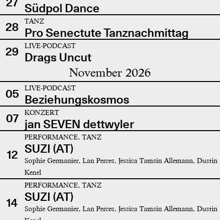
27
Südpol Dance
TANZ
28
Pro Senectute Tanznachmittag
LIVE-PODCAST
29
Drags Uncut
November 2026
LIVE-PODCAST
05
Beziehungskosmos
KONZERT
07
jan SEVEN dettwyler
PERFORMANCE, TANZ
SUZI (AT)
12
Sophie Germanier, Lan Perces, Jessica Tamsin Allemann, Dustin
Kenel
PERFORMANCE, TANZ
SUZI (AT)
14
Sophie Germanier, Lan Perces, Jessica Tamsin Allemann, Dustin