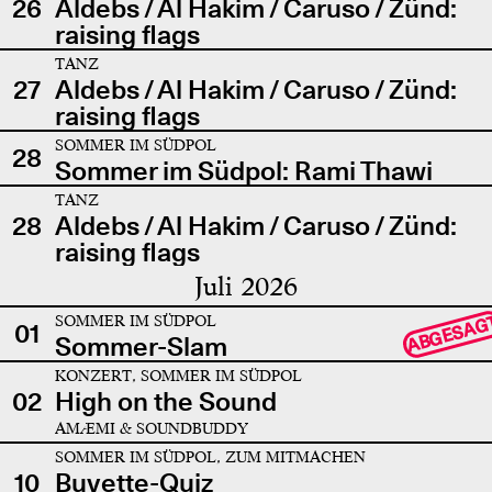
26
Aldebs / Al Hakim / Caruso / Zünd:
raising flags
TANZ
27
Aldebs / Al Hakim / Caruso / Zünd:
raising flags
SOMMER IM SÜDPOL
28
Sommer im Südpol: Rami Thawi
TANZ
28
Aldebs / Al Hakim / Caruso / Zünd:
raising flags
Juli 2026
SOMMER IM SÜDPOL
ABGESAG
01
Sommer-Slam
KONZERT, SOMMER IM SÜDPOL
02
High on the Sound
AMÆMI & SOUNDBUDDY
SOMMER IM SÜDPOL, ZUM MITMACHEN
10
Buvette-Quiz