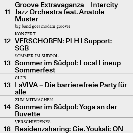
Groove Extravaganza – Intercity
11
Jazz Orchestra feat. Anatole
Muster
big band goes modern grooves
KONZERT
12
VERSCHOBEN: PLH | Support:
SGB
SOMMER IM SÜDPOL
13
Sommer im Südpol: Local Lineup
Sommerfest
CLUB
13
LaVIVA – Die barrierefreie Party für
alle
ZUM MITMACHEN
14
Sommer im Südpol: Yoga an der
Buvette
VERSCHIEDENES
18
Residenzsharing: Cie. Youkali: ON