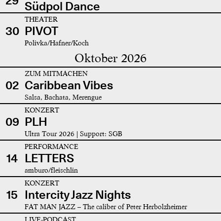
29
Südpol Dance
THEATER
30
PIVOT
Polivka/Hafner/Koch
Oktober 2026
ZUM MITMACHEN
02
Caribbean Vibes
Salsa, Bachata, Merengue
KONZERT
09
PLH
Ultra Tour 2026 | Support: SGB
PERFORMANCE
14
LETTERS
amburo/fleischlin
KONZERT
15
Intercity Jazz Nights
FAT MAN JAZZ – The caliber of Peter Herbolzheimer
LIVE-PODCAST