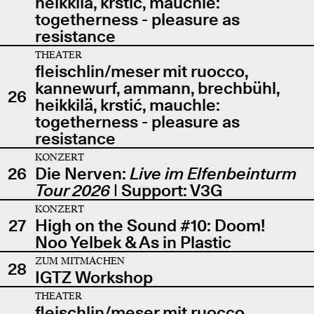
heikkilä, krstić, mauchle:
togetherness - pleasure as
resistance
THEATER
fleischlin/meser mit ruocco,
kannewurf, ammann, brechbühl,
26
heikkilä, krstić, mauchle:
togetherness - pleasure as
resistance
KONZERT
26
Die Nerven:
Live im Elfenbeinturm
Tour 2026
| Support: V3G
KONZERT
27
High on the Sound #10: Doom!
Noo Yelbek & As in Plastic
ZUM MITMACHEN
28
IGTZ Workshop
THEATER
fleischlin/meser mit ruocco,