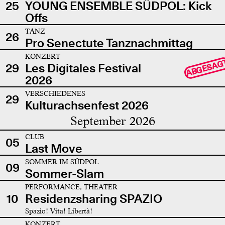
25
YOUNG ENSEMBLE SÜDPOL: Kick
Offs
TANZ
26
Pro Senectute Tanznachmittag
KONZERT
ABGESAG
29
Les Digitales Festival
2026
VERSCHIEDENES
29
Kulturachsenfest 2026
September 2026
CLUB
05
Last Move
SOMMER IM SÜDPOL
09
Sommer-Slam
PERFORMANCE, THEATER
10
Residenzsharing SPAZIO
Spazio! Vita! Libertà!
KONZERT