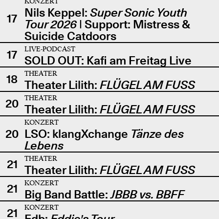
KONZERT
Nils Keppel:
Super Sonic Youth
17
Tour 2026
| Support: Mistress &
Suicide Catdoors
LIVE-PODCAST
17
SOLD OUT: Kafi am Freitag Live
THEATER
18
Theater Lilith:
FLÜGEL AM FUSS
THEATER
20
Theater Lilith:
FLÜGEL AM FUSS
KONZERT
20
LSO: klangXchange
Tänze des
Lebens
THEATER
21
Theater Lilith:
FLÜGEL AM FUSS
KONZERT
21
Big Band Battle:
JBBB vs. BBFF
KONZERT
21
Edb:
Eddie's Tour