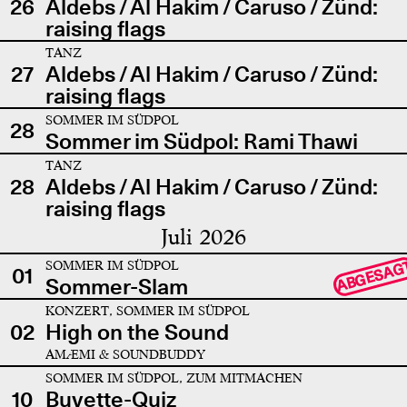
26
Aldebs / Al Hakim / Caruso / Zünd:
raising flags
TANZ
27
Aldebs / Al Hakim / Caruso / Zünd:
raising flags
SOMMER IM SÜDPOL
28
Sommer im Südpol: Rami Thawi
TANZ
28
Aldebs / Al Hakim / Caruso / Zünd:
raising flags
Juli 2026
SOMMER IM SÜDPOL
ABGESAG
01
Sommer-Slam
KONZERT, SOMMER IM SÜDPOL
02
High on the Sound
AMÆMI & SOUNDBUDDY
SOMMER IM SÜDPOL, ZUM MITMACHEN
10
Buvette-Quiz