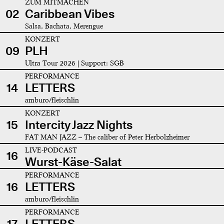
ZUM MITMACHEN
02
Caribbean Vibes
Salsa, Bachata, Merengue
KONZERT
09
PLH
Ultra Tour 2026 | Support: SGB
PERFORMANCE
14
LETTERS
amburo/fleischlin
KONZERT
15
Intercity Jazz Nights
FAT MAN JAZZ – The caliber of Peter Herbolzheimer
LIVE-PODCAST
16
Wurst-Käse-Salat
PERFORMANCE
16
LETTERS
amburo/fleischlin
PERFORMANCE
17
LETTERS