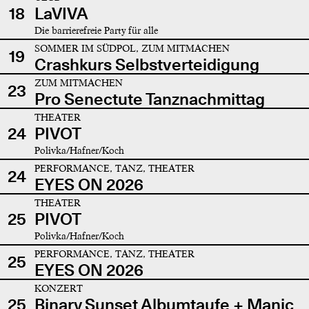
18
LaVIVA
Die barrierefreie Party für alle
SOMMER IM SÜDPOL, ZUM MITMACHEN
19
Crashkurs Selbstverteidigung
ZUM MITMACHEN
23
Pro Senectute Tanznachmittag
THEATER
24
PIVOT
Polivka/Hafner/Koch
PERFORMANCE, TANZ, THEATER
24
EYES ON 2026
THEATER
25
PIVOT
Polivka/Hafner/Koch
PERFORMANCE, TANZ, THEATER
25
EYES ON 2026
KONZERT
25
Binary Sunset Albumtaufe + Manic