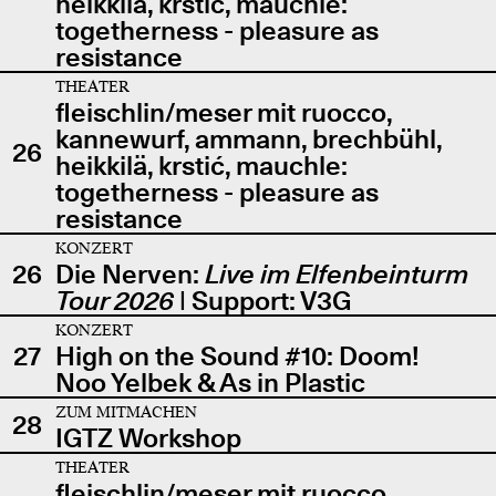
heikkilä, krstić, mauchle:
togetherness - pleasure as
resistance
THEATER
fleischlin/meser mit ruocco,
kannewurf, ammann, brechbühl,
26
heikkilä, krstić, mauchle:
togetherness - pleasure as
resistance
KONZERT
26
Die Nerven:
Live im Elfenbeinturm
Tour 2026
| Support: V3G
KONZERT
27
High on the Sound #10: Doom!
Noo Yelbek & As in Plastic
ZUM MITMACHEN
28
IGTZ Workshop
THEATER
fleischlin/meser mit ruocco,