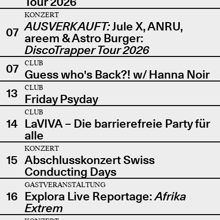
Tour 2026
KONZERT
AUSVERKAUFT:
Jule X, ANRU,
07
areem & Astro Burger:
DiscoTrapper Tour 2026
CLUB
07
Guess who's Back?! w/ Hanna Noir
CLUB
13
Friday Psyday
CLUB
14
LaVIVA – Die barrierefreie Party für
alle
KONZERT
15
Abschlusskonzert Swiss
Conducting Days
GASTVERANSTALTUNG
16
Explora Live Reportage:
Afrika
Extrem