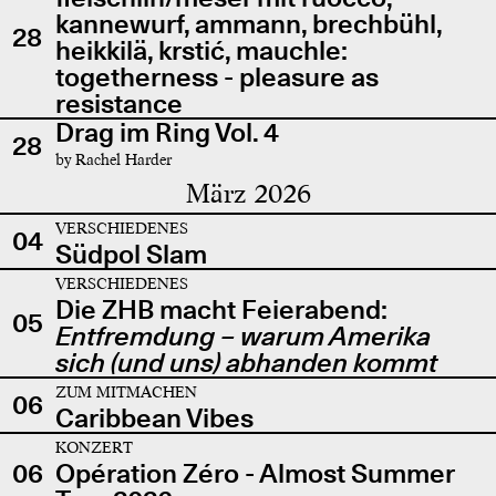
kannewurf, ammann, brechbühl,
28
heikkilä, krstić, mauchle:
togetherness - pleasure as
resistance
Drag im Ring Vol. 4
28
by Rachel Harder
März 2026
VERSCHIEDENES
04
Südpol Slam
VERSCHIEDENES
Die ZHB macht Feierabend:
05
Entfremdung – warum Amerika
sich (und uns) abhanden kommt
ZUM MITMACHEN
06
Caribbean Vibes
KONZERT
06
Opération Zéro - Almost Summer