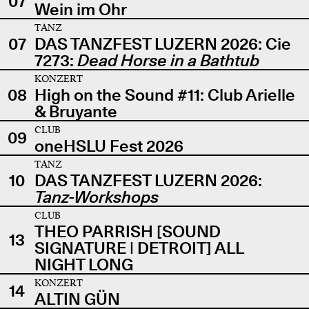
07
Wein im Ohr
TANZ
07
DAS TANZFEST LUZERN 2026: Cie
7273:
Dead Horse in a Bathtub
KONZERT
08
High on the Sound #11: Club Arielle
& Bruyante
CLUB
09
oneHSLU Fest 2026
TANZ
10
DAS TANZFEST LUZERN 2026:
Tanz-Workshops
CLUB
THEO PARRISH [SOUND
13
SIGNATURE | DETROIT] ALL
NIGHT LONG
KONZERT
14
ALTIN GÜN