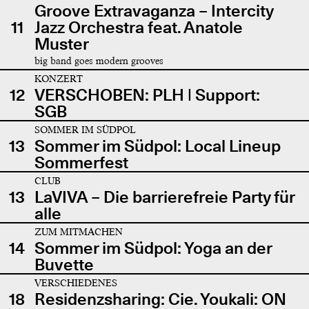
Groove Extravaganza – Intercity
11
Jazz Orchestra feat. Anatole
Muster
big band goes modern grooves
KONZERT
12
VERSCHOBEN: PLH | Support:
SGB
SOMMER IM SÜDPOL
13
Sommer im Südpol: Local Lineup
Sommerfest
CLUB
13
LaVIVA – Die barrierefreie Party für
alle
ZUM MITMACHEN
14
Sommer im Südpol: Yoga an der
Buvette
VERSCHIEDENES
18
Residenzsharing: Cie. Youkali: ON