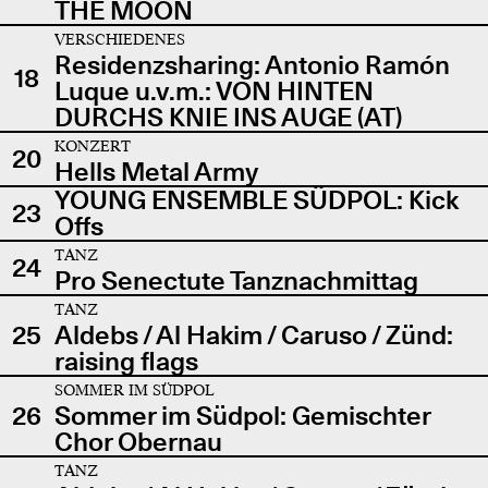
THE MOON
VERSCHIEDENES
Residenzsharing: Antonio Ramón
18
Luque u.v.m.: VON HINTEN
DURCHS KNIE INS AUGE (AT)
KONZERT
20
Hells Metal Army
YOUNG ENSEMBLE SÜDPOL: Kick
23
Offs
TANZ
24
Pro Senectute Tanznachmittag
TANZ
25
Aldebs / Al Hakim / Caruso / Zünd:
raising flags
SOMMER IM SÜDPOL
26
Sommer im Südpol: Gemischter
Chor Obernau
TANZ