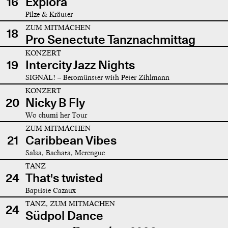
16
Explora
Pilze & Kräuter
ZUM MITMACHEN
18
Pro Senectute Tanznachmittag
KONZERT
19
Intercity Jazz Nights
SIGNAL! – Beromünster with Peter Zihlmann
KONZERT
20
Nicky B Fly
Wo chumi her Tour
ZUM MITMACHEN
21
Caribbean Vibes
Salsa, Bachata, Merengue
TANZ
24
That's twisted
Baptiste Cazaux
TANZ, ZUM MITMACHEN
24
Südpol Dance