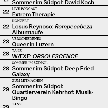
Sommer im Südpol: David Koch
LIVE-PODCAST
22
Extrem Therapie
KONZERT
22
Losus Reynoso:
Rompecabeza
Albumtaufe
VERSCHIEDENES
23
Queer in Luzern
TANZ
28
WÆXE:
OBSOLESCENCE
SOMMER IM SÜDPOL
28
Sommer im Südpol: Deep Fried
Galaxy
ZUM MITMACHEN
Sommer im Südpol:
29
Quartierverein Kehrhof: Musik-
Bingo
TANZ
29