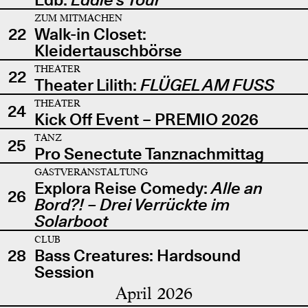
ZUM MITMACHEN
22
Walk-in Closet:
Kleidertauschbörse
THEATER
22
Theater Lilith:
FLÜGEL AM FUSS
THEATER
24
Kick Off Event – PREMIO 2026
TANZ
25
Pro Senectute Tanznachmittag
GASTVERANSTALTUNG
Explora Reise Comedy:
Alle an
26
Bord?! – Drei Verrückte im
Solarboot
CLUB
28
Bass Creatures: Hardsound
Session
April 2026