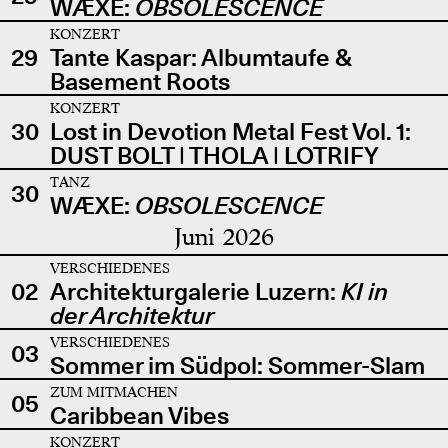
WÆXE:
OBSOLESCENCE
KONZERT
29
Tante Kaspar: Albumtaufe &
Basement Roots
KONZERT
30
Lost in Devotion Metal Fest Vol. 1:
DUST BOLT | THOLA | LOTRIFY
TANZ
30
WÆXE:
OBSOLESCENCE
Juni 2026
VERSCHIEDENES
02
Architekturgalerie Luzern:
KI in
der Architektur
VERSCHIEDENES
03
Sommer im Südpol: Sommer-Slam
ZUM MITMACHEN
05
Caribbean Vibes
KONZERT