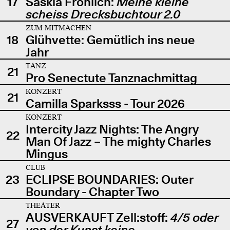
17
Saskia Fröhlich:
Meine kleine
scheiss Drecksbuchtour 2.0
ZUM MITMACHEN
18
Glühvette: Gemütlich ins neue
Jahr
TANZ
21
Pro Senectute Tanznachmittag
KONZERT
21
Camilla Sparksss - Tour 2026
KONZERT
Intercity Jazz Nights: The Angry
22
Man Of Jazz – The mighty Charles
Mingus
CLUB
23
ECLIPSE BOUNDARIES: Outer
Boundary - Chapter Two
THEATER
AUSVERKAUFT Zell:stoff:
4/5 oder
27
von der Kunst keine