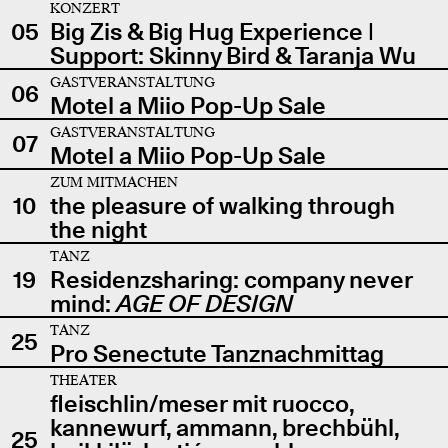
KONZERT
05
Big Zis & Big Hug Experience |
Support: Skinny Bird & Taranja Wu
GASTVERANSTALTUNG
06
Motel a Miio Pop-Up Sale
GASTVERANSTALTUNG
07
Motel a Miio Pop-Up Sale
ZUM MITMACHEN
10
the pleasure of walking through
the night
TANZ
19
Residenzsharing: company never
mind:
AGE OF DESIGN
TANZ
25
Pro Senectute Tanznachmittag
THEATER
fleischlin/meser mit ruocco,
kannewurf, ammann, brechbühl,
25