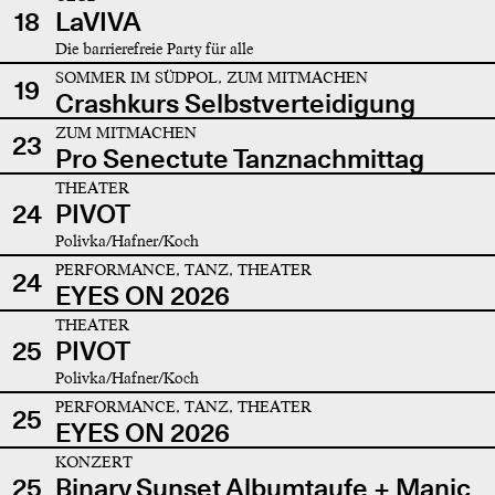
18
LaVIVA
Die barrierefreie Party für alle
SOMMER IM SÜDPOL, ZUM MITMACHEN
19
Crashkurs Selbstverteidigung
ZUM MITMACHEN
23
Pro Senectute Tanznachmittag
THEATER
24
PIVOT
Polivka/Hafner/Koch
PERFORMANCE, TANZ, THEATER
24
EYES ON 2026
THEATER
25
PIVOT
Polivka/Hafner/Koch
PERFORMANCE, TANZ, THEATER
25
EYES ON 2026
KONZERT
25
Binary Sunset Albumtaufe + Manic