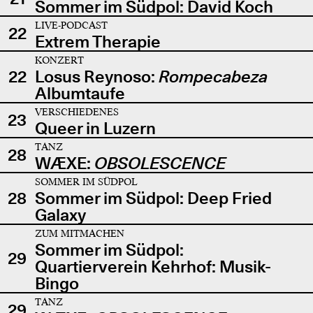
Sommer im Südpol: David Koch
LIVE-PODCAST
22
Extrem Therapie
KONZERT
22
Losus Reynoso:
Rompecabeza
Albumtaufe
VERSCHIEDENES
23
Queer in Luzern
TANZ
28
WÆXE:
OBSOLESCENCE
SOMMER IM SÜDPOL
28
Sommer im Südpol: Deep Fried
Galaxy
ZUM MITMACHEN
Sommer im Südpol:
29
Quartierverein Kehrhof: Musik-
Bingo
TANZ
29