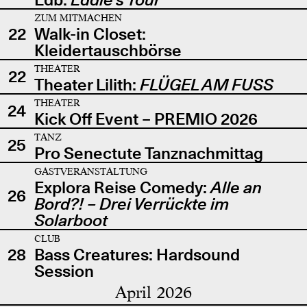
ZUM MITMACHEN
22
Walk-in Closet:
Kleidertauschbörse
THEATER
22
Theater Lilith:
FLÜGEL AM FUSS
THEATER
24
Kick Off Event – PREMIO 2026
TANZ
25
Pro Senectute Tanznachmittag
GASTVERANSTALTUNG
Explora Reise Comedy:
Alle an
26
Bord?! – Drei Verrückte im
Solarboot
CLUB
28
Bass Creatures: Hardsound
Session
April 2026