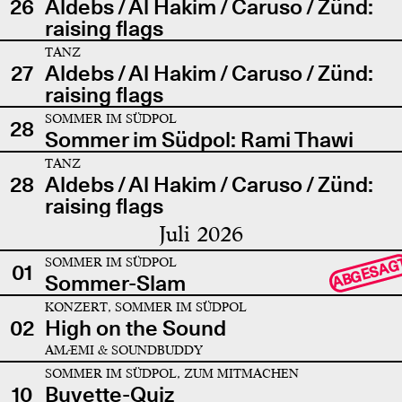
26
Aldebs / Al Hakim / Caruso / Zünd:
raising flags
TANZ
27
Aldebs / Al Hakim / Caruso / Zünd:
raising flags
SOMMER IM SÜDPOL
28
Sommer im Südpol: Rami Thawi
TANZ
28
Aldebs / Al Hakim / Caruso / Zünd:
raising flags
Juli 2026
SOMMER IM SÜDPOL
ABGESAG
01
Sommer-Slam
KONZERT, SOMMER IM SÜDPOL
02
High on the Sound
AMÆMI & SOUNDBUDDY
SOMMER IM SÜDPOL, ZUM MITMACHEN
10
Buvette-Quiz