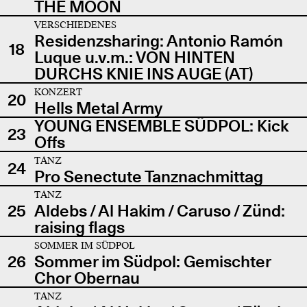
THE MOON
VERSCHIEDENES
Residenzsharing: Antonio Ramón
18
Luque u.v.m.: VON HINTEN
DURCHS KNIE INS AUGE (AT)
KONZERT
20
Hells Metal Army
YOUNG ENSEMBLE SÜDPOL: Kick
23
Offs
TANZ
24
Pro Senectute Tanznachmittag
TANZ
25
Aldebs / Al Hakim / Caruso / Zünd:
raising flags
SOMMER IM SÜDPOL
26
Sommer im Südpol: Gemischter
Chor Obernau
TANZ