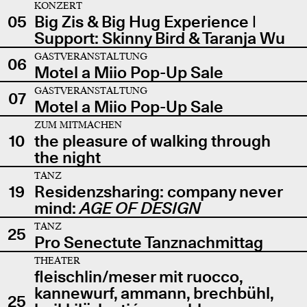
KONZERT
05
Big Zis & Big Hug Experience |
Support: Skinny Bird & Taranja Wu
GASTVERANSTALTUNG
06
Motel a Miio Pop-Up Sale
GASTVERANSTALTUNG
07
Motel a Miio Pop-Up Sale
ZUM MITMACHEN
10
the pleasure of walking through
the night
TANZ
19
Residenzsharing: company never
mind:
AGE OF DESIGN
TANZ
25
Pro Senectute Tanznachmittag
THEATER
fleischlin/meser mit ruocco,
kannewurf, ammann, brechbühl,
25