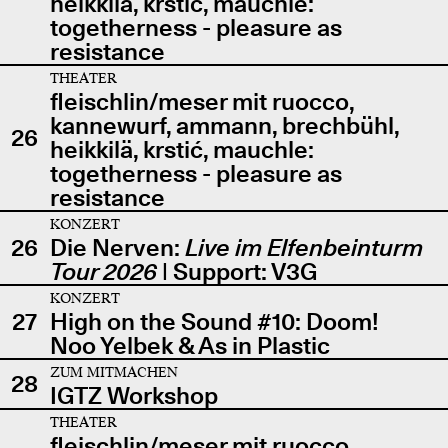
heikkilä, krstić, mauchle:
togetherness - pleasure as
resistance
THEATER
fleischlin/meser mit ruocco,
kannewurf, ammann, brechbühl,
26
heikkilä, krstić, mauchle:
togetherness - pleasure as
resistance
KONZERT
26
Die Nerven:
Live im Elfenbeinturm
Tour 2026
| Support: V3G
KONZERT
27
High on the Sound #10: Doom!
Noo Yelbek & As in Plastic
ZUM MITMACHEN
28
IGTZ Workshop
THEATER
fleischlin/meser mit ruocco,