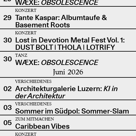
WÆXE:
OBSOLESCENCE
KONZERT
29
Tante Kaspar: Albumtaufe &
Basement Roots
KONZERT
30
Lost in Devotion Metal Fest Vol. 1:
DUST BOLT | THOLA | LOTRIFY
TANZ
30
WÆXE:
OBSOLESCENCE
Juni 2026
VERSCHIEDENES
02
Architekturgalerie Luzern:
KI in
der Architektur
VERSCHIEDENES
03
Sommer im Südpol: Sommer-Slam
ZUM MITMACHEN
05
Caribbean Vibes
KONZERT