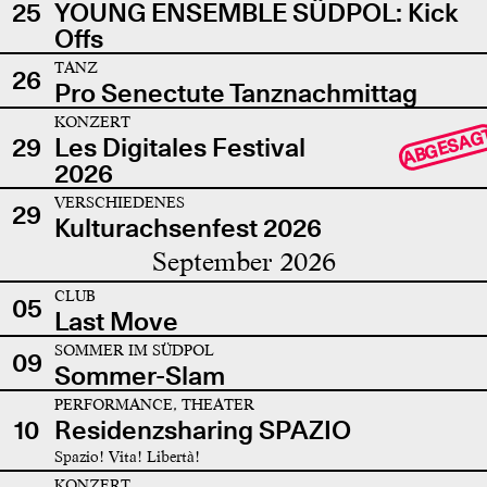
25
YOUNG ENSEMBLE SÜDPOL: Kick
Offs
TANZ
26
Pro Senectute Tanznachmittag
KONZERT
ABGESAG
29
Les Digitales Festival
2026
VERSCHIEDENES
29
Kulturachsenfest 2026
September 2026
CLUB
05
Last Move
SOMMER IM SÜDPOL
09
Sommer-Slam
PERFORMANCE, THEATER
10
Residenzsharing SPAZIO
Spazio! Vita! Libertà!
KONZERT