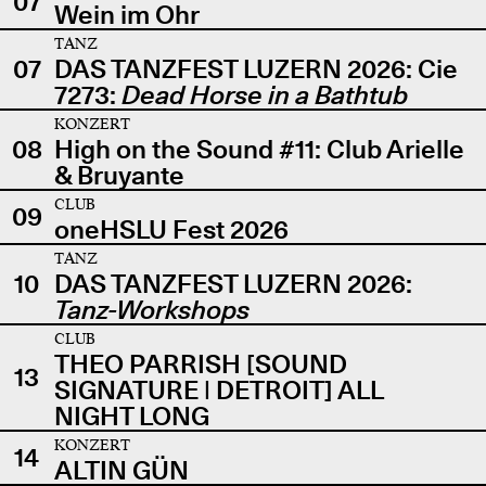
07
Wein im Ohr
TANZ
07
DAS TANZFEST LUZERN 2026: Cie
7273:
Dead Horse in a Bathtub
KONZERT
08
High on the Sound #11: Club Arielle
& Bruyante
CLUB
09
oneHSLU Fest 2026
TANZ
10
DAS TANZFEST LUZERN 2026:
Tanz-Workshops
CLUB
THEO PARRISH [SOUND
13
SIGNATURE | DETROIT] ALL
NIGHT LONG
KONZERT
14
ALTIN GÜN