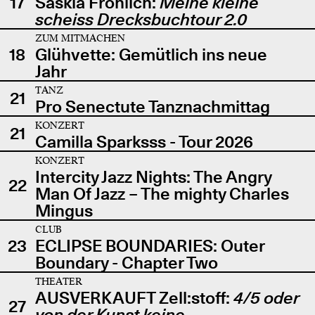
17
Saskia Fröhlich:
Meine kleine
scheiss Drecksbuchtour 2.0
ZUM MITMACHEN
18
Glühvette: Gemütlich ins neue
Jahr
TANZ
21
Pro Senectute Tanznachmittag
KONZERT
21
Camilla Sparksss - Tour 2026
KONZERT
Intercity Jazz Nights: The Angry
22
Man Of Jazz – The mighty Charles
Mingus
CLUB
23
ECLIPSE BOUNDARIES: Outer
Boundary - Chapter Two
THEATER
AUSVERKAUFT Zell:stoff:
4/5 oder
27
von der Kunst keine