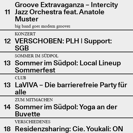
Groove Extravaganza – Intercity
11
Jazz Orchestra feat. Anatole
Muster
big band goes modern grooves
KONZERT
12
VERSCHOBEN: PLH | Support:
SGB
SOMMER IM SÜDPOL
13
Sommer im Südpol: Local Lineup
Sommerfest
CLUB
13
LaVIVA – Die barrierefreie Party für
alle
ZUM MITMACHEN
14
Sommer im Südpol: Yoga an der
Buvette
VERSCHIEDENES
18
Residenzsharing: Cie. Youkali: ON