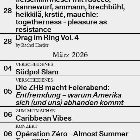
kannewurf, ammann, brechbühl,
28
heikkilä, krstić, mauchle:
togetherness - pleasure as
resistance
Drag im Ring Vol. 4
28
by Rachel Harder
März 2026
VERSCHIEDENES
04
Südpol Slam
VERSCHIEDENES
Die ZHB macht Feierabend:
05
Entfremdung – warum Amerika
sich (und uns) abhanden kommt
ZUM MITMACHEN
06
Caribbean Vibes
KONZERT
06
Opération Zéro - Almost Summer