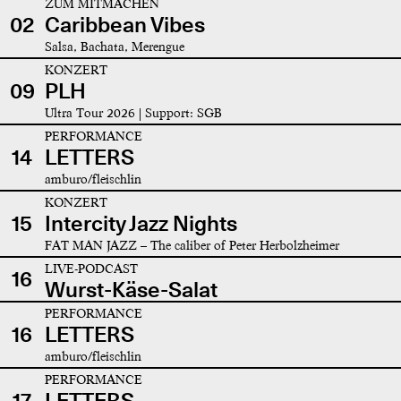
ZUM MITMACHEN
02
Caribbean Vibes
Salsa, Bachata, Merengue
KONZERT
09
PLH
Ultra Tour 2026 | Support: SGB
PERFORMANCE
14
LETTERS
amburo/fleischlin
KONZERT
15
Intercity Jazz Nights
FAT MAN JAZZ – The caliber of Peter Herbolzheimer
LIVE-PODCAST
16
Wurst-Käse-Salat
PERFORMANCE
16
LETTERS
amburo/fleischlin
PERFORMANCE
17
LETTERS