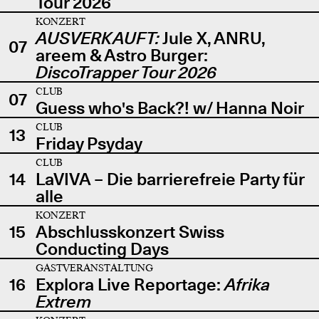
Tour 2026
KONZERT
AUSVERKAUFT:
Jule X, ANRU,
07
areem & Astro Burger:
DiscoTrapper Tour 2026
CLUB
07
Guess who's Back?! w/ Hanna Noir
CLUB
13
Friday Psyday
CLUB
14
LaVIVA – Die barrierefreie Party für
alle
KONZERT
15
Abschlusskonzert Swiss
Conducting Days
GASTVERANSTALTUNG
16
Explora Live Reportage:
Afrika
Extrem