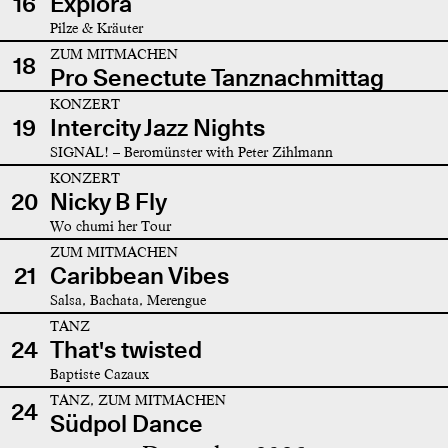
16
Explora
Pilze & Kräuter
ZUM MITMACHEN
18
Pro Senectute Tanznachmittag
KONZERT
19
Intercity Jazz Nights
SIGNAL! – Beromünster with Peter Zihlmann
KONZERT
20
Nicky B Fly
Wo chumi her Tour
ZUM MITMACHEN
21
Caribbean Vibes
Salsa, Bachata, Merengue
TANZ
24
That's twisted
Baptiste Cazaux
TANZ, ZUM MITMACHEN
24
Südpol Dance