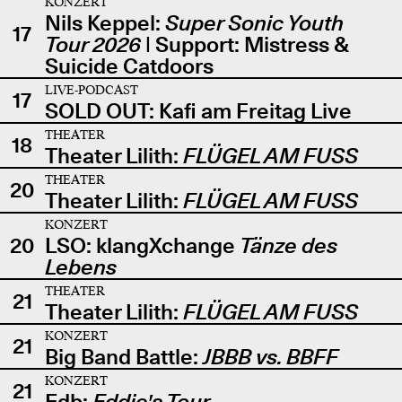
KONZERT
Nils Keppel:
Super Sonic Youth
17
Tour 2026
| Support: Mistress &
Suicide Catdoors
LIVE-PODCAST
17
SOLD OUT: Kafi am Freitag Live
THEATER
18
Theater Lilith:
FLÜGEL AM FUSS
THEATER
20
Theater Lilith:
FLÜGEL AM FUSS
KONZERT
20
LSO: klangXchange
Tänze des
Lebens
THEATER
21
Theater Lilith:
FLÜGEL AM FUSS
KONZERT
21
Big Band Battle:
JBBB vs. BBFF
KONZERT
21
Edb:
Eddie's Tour