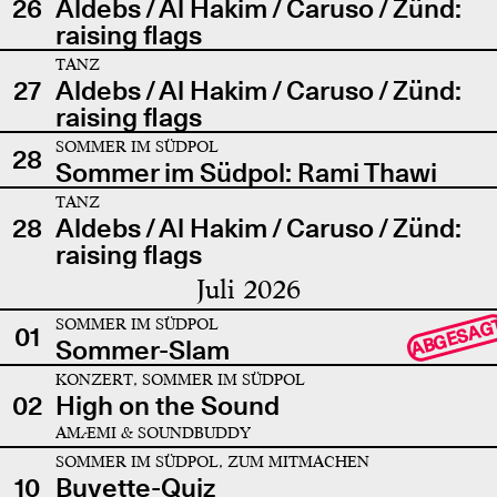
26
Aldebs / Al Hakim / Caruso / Zünd:
raising flags
TANZ
27
Aldebs / Al Hakim / Caruso / Zünd:
raising flags
SOMMER IM SÜDPOL
28
Sommer im Südpol: Rami Thawi
TANZ
28
Aldebs / Al Hakim / Caruso / Zünd:
raising flags
Juli 2026
SOMMER IM SÜDPOL
ABGESAG
01
Sommer-Slam
KONZERT, SOMMER IM SÜDPOL
02
High on the Sound
AMÆMI & SOUNDBUDDY
SOMMER IM SÜDPOL, ZUM MITMACHEN
10
Buvette-Quiz