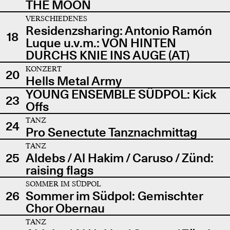
THE MOON
VERSCHIEDENES
Residenzsharing: Antonio Ramón
18
Luque u.v.m.: VON HINTEN
DURCHS KNIE INS AUGE (AT)
KONZERT
20
Hells Metal Army
YOUNG ENSEMBLE SÜDPOL: Kick
23
Offs
TANZ
24
Pro Senectute Tanznachmittag
TANZ
25
Aldebs / Al Hakim / Caruso / Zünd:
raising flags
SOMMER IM SÜDPOL
26
Sommer im Südpol: Gemischter
Chor Obernau
TANZ