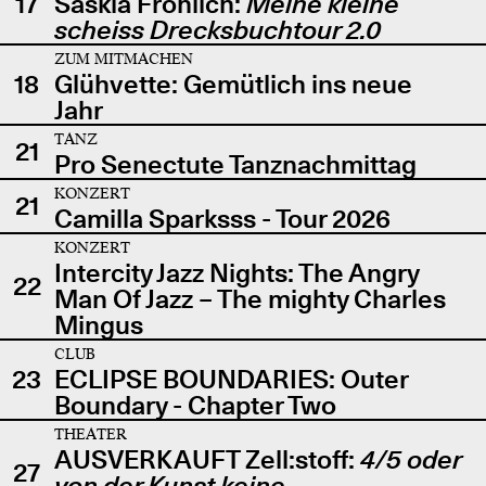
17
Saskia Fröhlich:
Meine kleine
scheiss Drecksbuchtour 2.0
ZUM MITMACHEN
18
Glühvette: Gemütlich ins neue
Jahr
TANZ
21
Pro Senectute Tanznachmittag
KONZERT
21
Camilla Sparksss - Tour 2026
KONZERT
Intercity Jazz Nights: The Angry
22
Man Of Jazz – The mighty Charles
Mingus
CLUB
23
ECLIPSE BOUNDARIES: Outer
Boundary - Chapter Two
THEATER
AUSVERKAUFT Zell:stoff:
4/5 oder
27
von der Kunst keine