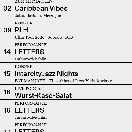
ZUM MITMACHEN
02
Caribbean Vibes
Salsa, Bachata, Merengue
KONZERT
09
PLH
Ultra Tour 2026 | Support: SGB
PERFORMANCE
14
LETTERS
amburo/fleischlin
KONZERT
15
Intercity Jazz Nights
FAT MAN JAZZ – The caliber of Peter Herbolzheimer
LIVE-PODCAST
16
Wurst-Käse-Salat
PERFORMANCE
16
LETTERS
amburo/fleischlin
PERFORMANCE
17
LETTERS