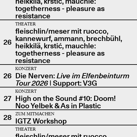
heikkilä, krstić, mauchle:
togetherness - pleasure as
resistance
THEATER
fleischlin/meser mit ruocco,
kannewurf, ammann, brechbühl,
26
heikkilä, krstić, mauchle:
togetherness - pleasure as
resistance
KONZERT
26
Die Nerven:
Live im Elfenbeinturm
Tour 2026
| Support: V3G
KONZERT
27
High on the Sound #10: Doom!
Noo Yelbek & As in Plastic
ZUM MITMACHEN
28
IGTZ Workshop
THEATER
fleischlin/meser mit ruocco,