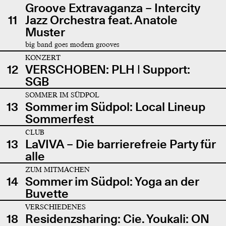
Groove Extravaganza – Intercity
11
Jazz Orchestra feat. Anatole
Muster
big band goes modern grooves
KONZERT
12
VERSCHOBEN: PLH | Support:
SGB
SOMMER IM SÜDPOL
13
Sommer im Südpol: Local Lineup
Sommerfest
CLUB
13
LaVIVA – Die barrierefreie Party für
alle
ZUM MITMACHEN
14
Sommer im Südpol: Yoga an der
Buvette
VERSCHIEDENES
18
Residenzsharing: Cie. Youkali: ON