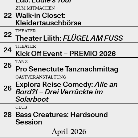
ZUM MITMACHEN
22
Walk-in Closet:
Kleidertauschbörse
THEATER
22
Theater Lilith:
FLÜGEL AM FUSS
THEATER
24
Kick Off Event – PREMIO 2026
TANZ
25
Pro Senectute Tanznachmittag
GASTVERANSTALTUNG
Explora Reise Comedy:
Alle an
26
Bord?! – Drei Verrückte im
Solarboot
CLUB
28
Bass Creatures: Hardsound
Session
April 2026