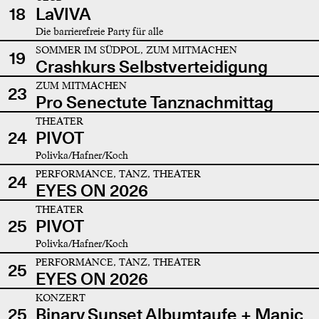
18
LaVIVA
Die barrierefreie Party für alle
SOMMER IM SÜDPOL, ZUM MITMACHEN
19
Crashkurs Selbstverteidigung
ZUM MITMACHEN
23
Pro Senectute Tanznachmittag
THEATER
24
PIVOT
Polivka/Hafner/Koch
PERFORMANCE, TANZ, THEATER
24
EYES ON 2026
THEATER
25
PIVOT
Polivka/Hafner/Koch
PERFORMANCE, TANZ, THEATER
25
EYES ON 2026
KONZERT
25
Binary Sunset Albumtaufe + Manic