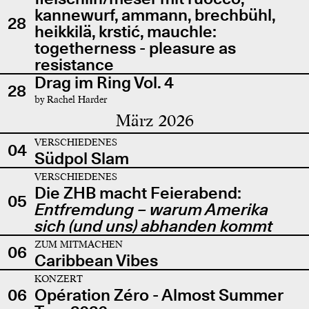
kannewurf, ammann, brechbühl,
28
heikkilä, krstić, mauchle:
togetherness - pleasure as
resistance
Drag im Ring Vol. 4
28
by Rachel Harder
März 2026
VERSCHIEDENES
04
Südpol Slam
VERSCHIEDENES
Die ZHB macht Feierabend:
05
Entfremdung – warum Amerika
sich (und uns) abhanden kommt
ZUM MITMACHEN
06
Caribbean Vibes
KONZERT
06
Opération Zéro - Almost Summer