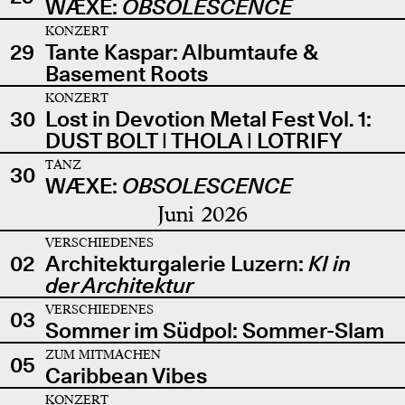
WÆXE:
OBSOLESCENCE
KONZERT
29
Tante Kaspar: Albumtaufe &
Basement Roots
KONZERT
30
Lost in Devotion Metal Fest Vol. 1:
DUST BOLT | THOLA | LOTRIFY
TANZ
30
WÆXE:
OBSOLESCENCE
Juni 2026
VERSCHIEDENES
02
Architekturgalerie Luzern:
KI in
der Architektur
VERSCHIEDENES
03
Sommer im Südpol: Sommer-Slam
ZUM MITMACHEN
05
Caribbean Vibes
KONZERT