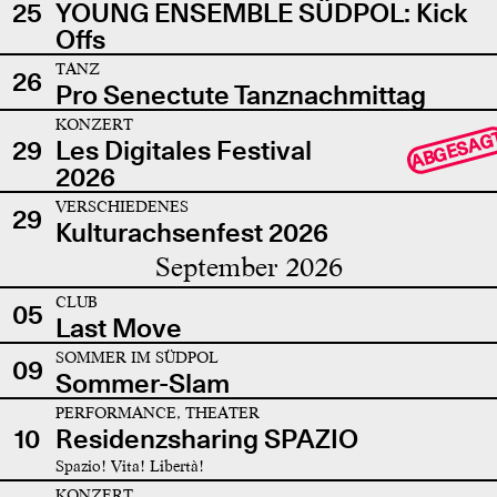
25
YOUNG ENSEMBLE SÜDPOL: Kick
Offs
TANZ
26
Pro Senectute Tanznachmittag
KONZERT
ABGESAG
29
Les Digitales Festival
2026
VERSCHIEDENES
29
Kulturachsenfest 2026
September 2026
CLUB
05
Last Move
SOMMER IM SÜDPOL
09
Sommer-Slam
PERFORMANCE, THEATER
10
Residenzsharing SPAZIO
Spazio! Vita! Libertà!
KONZERT