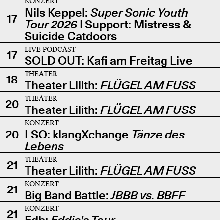
KONZERT
Nils Keppel:
Super Sonic Youth
17
Tour 2026
| Support: Mistress &
Suicide Catdoors
LIVE-PODCAST
17
SOLD OUT: Kafi am Freitag Live
THEATER
18
Theater Lilith:
FLÜGEL AM FUSS
THEATER
20
Theater Lilith:
FLÜGEL AM FUSS
KONZERT
20
LSO: klangXchange
Tänze des
Lebens
THEATER
21
Theater Lilith:
FLÜGEL AM FUSS
KONZERT
21
Big Band Battle:
JBBB vs. BBFF
KONZERT
21
Edb:
Eddie's Tour