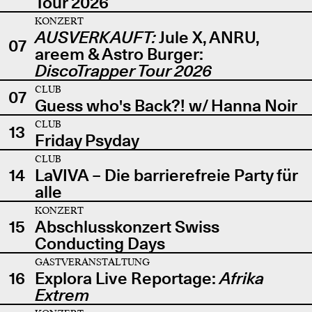
Tour 2026
KONZERT
AUSVERKAUFT:
Jule X, ANRU,
07
areem & Astro Burger:
DiscoTrapper Tour 2026
CLUB
07
Guess who's Back?! w/ Hanna Noir
CLUB
13
Friday Psyday
CLUB
14
LaVIVA – Die barrierefreie Party für
alle
KONZERT
15
Abschlusskonzert Swiss
Conducting Days
GASTVERANSTALTUNG
16
Explora Live Reportage:
Afrika
Extrem