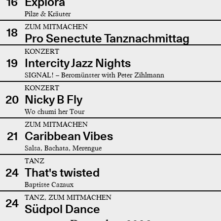
16
Explora
Pilze & Kräuter
ZUM MITMACHEN
18
Pro Senectute Tanznachmittag
KONZERT
19
Intercity Jazz Nights
SIGNAL! – Beromünster with Peter Zihlmann
KONZERT
20
Nicky B Fly
Wo chumi her Tour
ZUM MITMACHEN
21
Caribbean Vibes
Salsa, Bachata, Merengue
TANZ
24
That's twisted
Baptiste Cazaux
TANZ, ZUM MITMACHEN
24
Südpol Dance