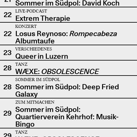
Sommer im Südpol: David Koch
LIVE-PODCAST
22
Extrem Therapie
KONZERT
22
Losus Reynoso:
Rompecabeza
Albumtaufe
VERSCHIEDENES
23
Queer in Luzern
TANZ
28
WÆXE:
OBSOLESCENCE
SOMMER IM SÜDPOL
28
Sommer im Südpol: Deep Fried
Galaxy
ZUM MITMACHEN
Sommer im Südpol:
29
Quartierverein Kehrhof: Musik-
Bingo
TANZ
29