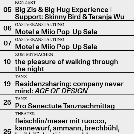
KONZERT
05
Big Zis & Big Hug Experience |
Support: Skinny Bird & Taranja Wu
GASTVERANSTALTUNG
06
Motel a Miio Pop-Up Sale
GASTVERANSTALTUNG
07
Motel a Miio Pop-Up Sale
ZUM MITMACHEN
10
the pleasure of walking through
the night
TANZ
19
Residenzsharing: company never
mind:
AGE OF DESIGN
TANZ
25
Pro Senectute Tanznachmittag
THEATER
fleischlin/meser mit ruocco,
kannewurf, ammann, brechbühl,
25