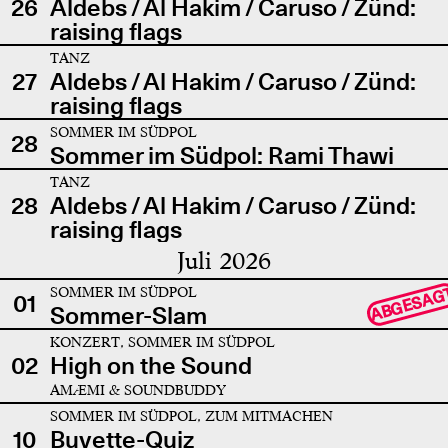
26
Aldebs / Al Hakim / Caruso / Zünd:
raising flags
TANZ
27
Aldebs / Al Hakim / Caruso / Zünd:
raising flags
SOMMER IM SÜDPOL
28
Sommer im Südpol: Rami Thawi
TANZ
28
Aldebs / Al Hakim / Caruso / Zünd:
raising flags
Juli 2026
SOMMER IM SÜDPOL
ABGESAG
01
Sommer-Slam
KONZERT, SOMMER IM SÜDPOL
02
High on the Sound
AMÆMI & SOUNDBUDDY
SOMMER IM SÜDPOL, ZUM MITMACHEN
10
Buvette-Quiz