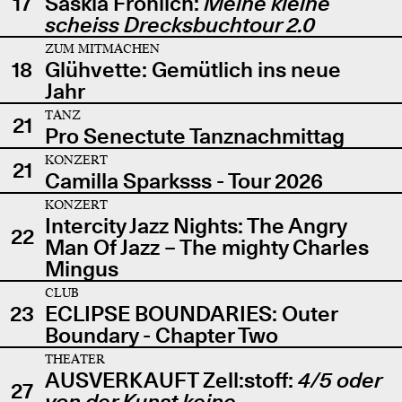
17
Saskia Fröhlich:
Meine kleine
scheiss Drecksbuchtour 2.0
ZUM MITMACHEN
18
Glühvette: Gemütlich ins neue
Jahr
TANZ
21
Pro Senectute Tanznachmittag
KONZERT
21
Camilla Sparksss - Tour 2026
KONZERT
Intercity Jazz Nights: The Angry
22
Man Of Jazz – The mighty Charles
Mingus
CLUB
23
ECLIPSE BOUNDARIES: Outer
Boundary - Chapter Two
THEATER
AUSVERKAUFT Zell:stoff:
4/5 oder
27
von der Kunst keine