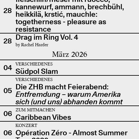
kannewurf, ammann, brechbühl,
28
heikkilä, krstić, mauchle:
togetherness - pleasure as
resistance
Drag im Ring Vol. 4
28
by Rachel Harder
März 2026
VERSCHIEDENES
04
Südpol Slam
VERSCHIEDENES
Die ZHB macht Feierabend:
05
Entfremdung – warum Amerika
sich (und uns) abhanden kommt
ZUM MITMACHEN
06
Caribbean Vibes
KONZERT
06
Opération Zéro - Almost Summer