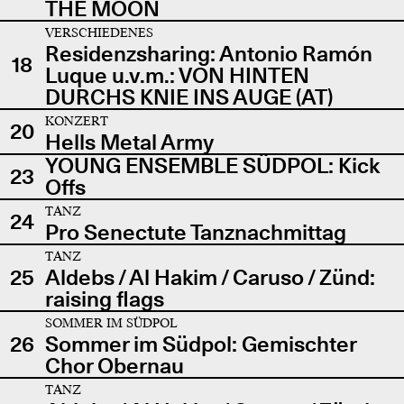
THE MOON
VERSCHIEDENES
Residenzsharing: Antonio Ramón
18
Luque u.v.m.: VON HINTEN
DURCHS KNIE INS AUGE (AT)
KONZERT
20
Hells Metal Army
YOUNG ENSEMBLE SÜDPOL: Kick
23
Offs
TANZ
24
Pro Senectute Tanznachmittag
TANZ
25
Aldebs / Al Hakim / Caruso / Zünd:
raising flags
SOMMER IM SÜDPOL
26
Sommer im Südpol: Gemischter
Chor Obernau
TANZ