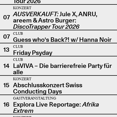
Tour 2026
KONZERT
AUSVERKAUFT:
Jule X, ANRU,
07
areem & Astro Burger:
DiscoTrapper Tour 2026
CLUB
07
Guess who's Back?! w/ Hanna Noir
CLUB
13
Friday Psyday
CLUB
14
LaVIVA – Die barrierefreie Party für
alle
KONZERT
15
Abschlusskonzert Swiss
Conducting Days
GASTVERANSTALTUNG
16
Explora Live Reportage:
Afrika
Extrem