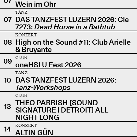
07
Wein im Ohr
TANZ
07
DAS TANZFEST LUZERN 2026: Cie
7273:
Dead Horse in a Bathtub
KONZERT
08
High on the Sound #11: Club Arielle
& Bruyante
CLUB
09
oneHSLU Fest 2026
TANZ
10
DAS TANZFEST LUZERN 2026:
Tanz-Workshops
CLUB
THEO PARRISH [SOUND
13
SIGNATURE | DETROIT] ALL
NIGHT LONG
KONZERT
14
ALTIN GÜN