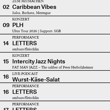
ZUM MITMACHEN
02
Caribbean Vibes
Salsa, Bachata, Merengue
KONZERT
09
PLH
Ultra Tour 2026 | Support: SGB
PERFORMANCE
14
LETTERS
amburo/fleischlin
KONZERT
15
Intercity Jazz Nights
FAT MAN JAZZ – The caliber of Peter Herbolzheimer
LIVE-PODCAST
16
Wurst-Käse-Salat
PERFORMANCE
16
LETTERS
amburo/fleischlin
PERFORMANCE
17
LETTERS