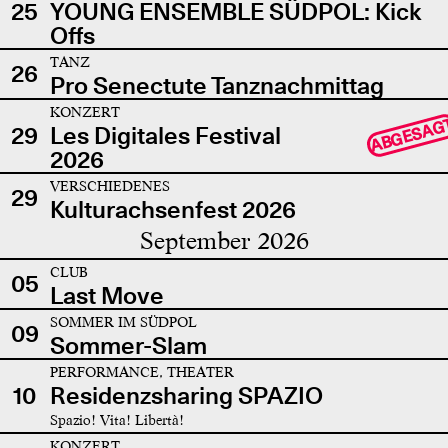
25
YOUNG ENSEMBLE SÜDPOL: Kick
Offs
TANZ
26
Pro Senectute Tanznachmittag
KONZERT
ABGESAG
29
Les Digitales Festival
2026
VERSCHIEDENES
29
Kulturachsenfest 2026
September 2026
CLUB
05
Last Move
SOMMER IM SÜDPOL
09
Sommer-Slam
PERFORMANCE, THEATER
10
Residenzsharing SPAZIO
Spazio! Vita! Libertà!
KONZERT