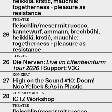
heikkilä, krstić, mauchle:
togetherness - pleasure as
resistance
THEATER
fleischlin/meser mit ruocco,
kannewurf, ammann, brechbühl,
26
heikkilä, krstić, mauchle:
togetherness - pleasure as
resistance
KONZERT
26
Die Nerven:
Live im Elfenbeinturm
Tour 2026
| Support: V3G
KONZERT
27
High on the Sound #10: Doom!
Noo Yelbek & As in Plastic
ZUM MITMACHEN
28
IGTZ Workshop
THEATER
fleischlin/meser mit ruocco,