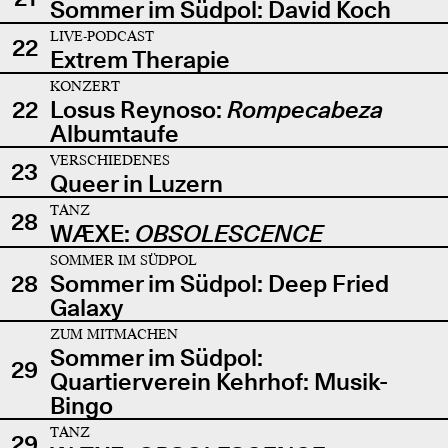
Sommer im Südpol: David Koch
LIVE-PODCAST
22
Extrem Therapie
KONZERT
22
Losus Reynoso:
Rompecabeza
Albumtaufe
VERSCHIEDENES
23
Queer in Luzern
TANZ
28
WÆXE:
OBSOLESCENCE
SOMMER IM SÜDPOL
28
Sommer im Südpol: Deep Fried
Galaxy
ZUM MITMACHEN
Sommer im Südpol:
29
Quartierverein Kehrhof: Musik-
Bingo
TANZ
29