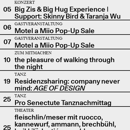
KONZERT
05
Big Zis & Big Hug Experience |
Support: Skinny Bird & Taranja Wu
GASTVERANSTALTUNG
06
Motel a Miio Pop-Up Sale
GASTVERANSTALTUNG
07
Motel a Miio Pop-Up Sale
ZUM MITMACHEN
10
the pleasure of walking through
the night
TANZ
19
Residenzsharing: company never
mind:
AGE OF DESIGN
TANZ
25
Pro Senectute Tanznachmittag
THEATER
fleischlin/meser mit ruocco,
kannewurf, ammann, brechbühl,
25