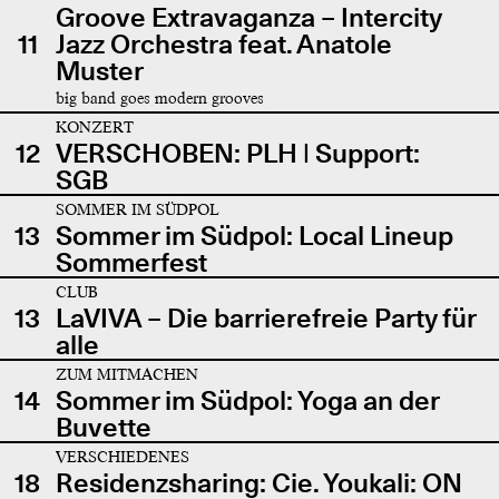
Groove Extravaganza – Intercity
11
Jazz Orchestra feat. Anatole
Muster
big band goes modern grooves
KONZERT
12
VERSCHOBEN: PLH | Support:
SGB
SOMMER IM SÜDPOL
13
Sommer im Südpol: Local Lineup
Sommerfest
CLUB
13
LaVIVA – Die barrierefreie Party für
alle
ZUM MITMACHEN
14
Sommer im Südpol: Yoga an der
Buvette
VERSCHIEDENES
18
Residenzsharing: Cie. Youkali: ON