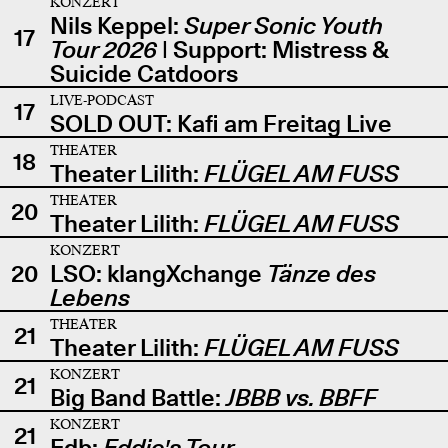
KONZERT
Nils Keppel:
Super Sonic Youth
17
Tour 2026
| Support: Mistress &
Suicide Catdoors
LIVE-PODCAST
17
SOLD OUT: Kafi am Freitag Live
THEATER
18
Theater Lilith:
FLÜGEL AM FUSS
THEATER
20
Theater Lilith:
FLÜGEL AM FUSS
KONZERT
20
LSO: klangXchange
Tänze des
Lebens
THEATER
21
Theater Lilith:
FLÜGEL AM FUSS
KONZERT
21
Big Band Battle:
JBBB vs. BBFF
KONZERT
21
Edb:
Eddie's Tour