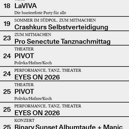
18
LaVIVA
Die barrierefreie Party für alle
SOMMER IM SÜDPOL, ZUM MITMACHEN
19
Crashkurs Selbstverteidigung
ZUM MITMACHEN
23
Pro Senectute Tanznachmittag
THEATER
24
PIVOT
Polivka/Hafner/Koch
PERFORMANCE, TANZ, THEATER
24
EYES ON 2026
THEATER
25
PIVOT
Polivka/Hafner/Koch
PERFORMANCE, TANZ, THEATER
25
EYES ON 2026
KONZERT
25
Binary Sunset Albumtaufe + Manic