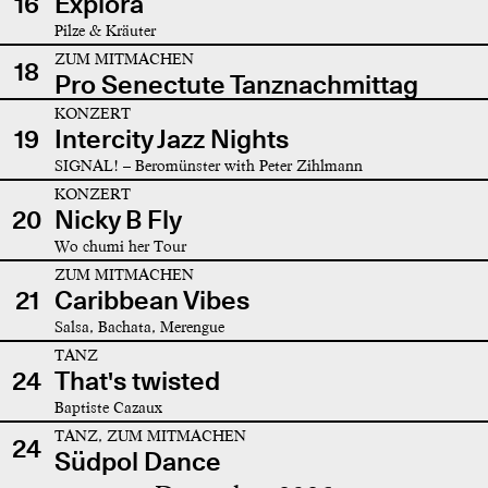
16
Explora
Pilze & Kräuter
ZUM MITMACHEN
18
Pro Senectute Tanznachmittag
KONZERT
19
Intercity Jazz Nights
SIGNAL! – Beromünster with Peter Zihlmann
KONZERT
20
Nicky B Fly
Wo chumi her Tour
ZUM MITMACHEN
21
Caribbean Vibes
Salsa, Bachata, Merengue
TANZ
24
That's twisted
Baptiste Cazaux
TANZ, ZUM MITMACHEN
24
Südpol Dance