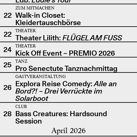
ZUM MITMACHEN
22
Walk-in Closet:
Kleidertauschbörse
THEATER
22
Theater Lilith:
FLÜGEL AM FUSS
THEATER
24
Kick Off Event – PREMIO 2026
TANZ
25
Pro Senectute Tanznachmittag
GASTVERANSTALTUNG
Explora Reise Comedy:
Alle an
26
Bord?! – Drei Verrückte im
Solarboot
CLUB
28
Bass Creatures: Hardsound
Session
April 2026