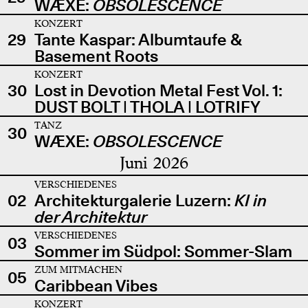
WÆXE:
OBSOLESCENCE
KONZERT
29
Tante Kaspar: Albumtaufe &
Basement Roots
KONZERT
30
Lost in Devotion Metal Fest Vol. 1:
DUST BOLT | THOLA | LOTRIFY
TANZ
30
WÆXE:
OBSOLESCENCE
Juni 2026
VERSCHIEDENES
02
Architekturgalerie Luzern:
KI in
der Architektur
VERSCHIEDENES
03
Sommer im Südpol: Sommer-Slam
ZUM MITMACHEN
05
Caribbean Vibes
KONZERT