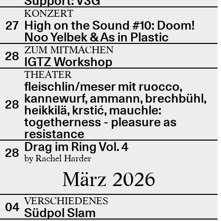
Support: V3G
KONZERT
27
High on the Sound #10: Doom!
Noo Yelbek & As in Plastic
ZUM MITMACHEN
28
IGTZ Workshop
THEATER
fleischlin/meser mit ruocco,
kannewurf, ammann, brechbühl,
28
heikkilä, krstić, mauchle:
togetherness - pleasure as
resistance
Drag im Ring Vol. 4
28
by Rachel Harder
März 2026
VERSCHIEDENES
04
Südpol Slam