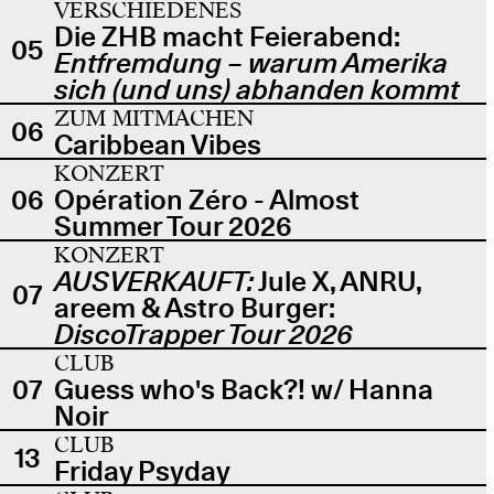
VERSCHIEDENES
Die ZHB macht Feierabend:
05
Entfremdung – warum Amerika
sich (und uns) abhanden kommt
ZUM MITMACHEN
06
Caribbean Vibes
KONZERT
06
Opération Zéro - Almost
Summer Tour 2026
KONZERT
AUSVERKAUFT:
Jule X, ANRU,
07
areem & Astro Burger:
DiscoTrapper Tour 2026
CLUB
07
Guess who's Back?! w/ Hanna
Noir
CLUB
13
Friday Psyday