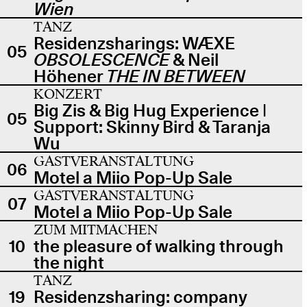
Wien
TANZ
Residenzsharings: WÆXE
05
OBSOLESCENCE
& Neil
Höhener
THE IN BETWEEN
KONZERT
Big Zis & Big Hug Experience |
05
Support: Skinny Bird & Taranja
Wu
GASTVERANSTALTUNG
06
Motel a Miio Pop-Up Sale
GASTVERANSTALTUNG
07
Motel a Miio Pop-Up Sale
ZUM MITMACHEN
10
the pleasure of walking through
the night
TANZ
19
Residenzsharing: company