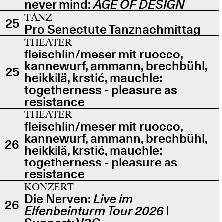
never mind:
AGE OF DESIGN
TANZ
25
Pro Senectute Tanznachmittag
THEATER
fleischlin/meser mit ruocco,
kannewurf, ammann, brechbühl,
25
heikkilä, krstić, mauchle:
togetherness - pleasure as
resistance
THEATER
fleischlin/meser mit ruocco,
kannewurf, ammann, brechbühl,
26
heikkilä, krstić, mauchle:
togetherness - pleasure as
resistance
KONZERT
Die Nerven:
Live im
26
Elfenbeinturm Tour 2026
|