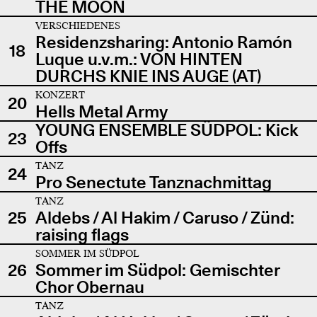
THE MOON
VERSCHIEDENES
Residenzsharing: Antonio Ramón
18
Luque u.v.m.: VON HINTEN
DURCHS KNIE INS AUGE (AT)
KONZERT
20
Hells Metal Army
YOUNG ENSEMBLE SÜDPOL: Kick
23
Offs
TANZ
24
Pro Senectute Tanznachmittag
TANZ
25
Aldebs / Al Hakim / Caruso / Zünd:
raising flags
SOMMER IM SÜDPOL
26
Sommer im Südpol: Gemischter
Chor Obernau
TANZ