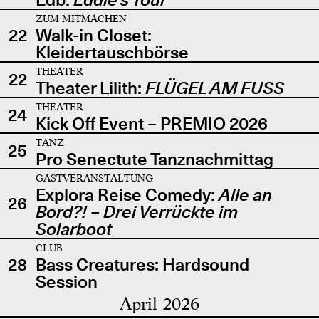
ZUM MITMACHEN
22
Walk-in Closet:
Kleidertauschbörse
THEATER
22
Theater Lilith:
FLÜGEL AM FUSS
THEATER
24
Kick Off Event – PREMIO 2026
TANZ
25
Pro Senectute Tanznachmittag
GASTVERANSTALTUNG
Explora Reise Comedy:
Alle an
26
Bord?! – Drei Verrückte im
Solarboot
CLUB
28
Bass Creatures: Hardsound
Session
April 2026