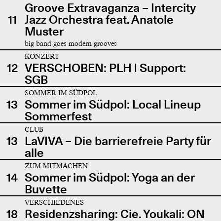
Groove Extravaganza – Intercity
11
Jazz Orchestra feat. Anatole
Muster
big band goes modern grooves
KONZERT
12
VERSCHOBEN: PLH | Support:
SGB
SOMMER IM SÜDPOL
13
Sommer im Südpol: Local Lineup
Sommerfest
CLUB
13
LaVIVA – Die barrierefreie Party für
alle
ZUM MITMACHEN
14
Sommer im Südpol: Yoga an der
Buvette
VERSCHIEDENES
18
Residenzsharing: Cie. Youkali: ON