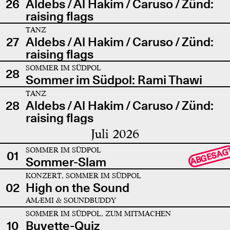
26
Aldebs / Al Hakim / Caruso / Zünd:
raising flags
TANZ
27
Aldebs / Al Hakim / Caruso / Zünd:
raising flags
SOMMER IM SÜDPOL
28
Sommer im Südpol: Rami Thawi
TANZ
28
Aldebs / Al Hakim / Caruso / Zünd:
raising flags
Juli 2026
SOMMER IM SÜDPOL
ABGESAG
01
Sommer-Slam
KONZERT, SOMMER IM SÜDPOL
02
High on the Sound
AMÆMI & SOUNDBUDDY
SOMMER IM SÜDPOL, ZUM MITMACHEN
10
Buvette-Quiz