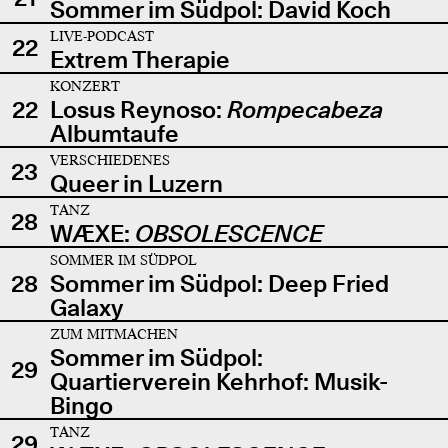
Sommer im Südpol: David Koch
LIVE-PODCAST
22
Extrem Therapie
KONZERT
22
Losus Reynoso:
Rompecabeza
Albumtaufe
VERSCHIEDENES
23
Queer in Luzern
TANZ
28
WÆXE:
OBSOLESCENCE
SOMMER IM SÜDPOL
28
Sommer im Südpol: Deep Fried
Galaxy
ZUM MITMACHEN
Sommer im Südpol:
29
Quartierverein Kehrhof: Musik-
Bingo
TANZ
29