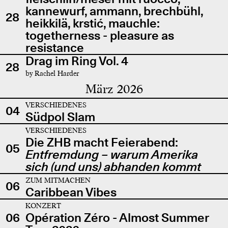
kannewurf, ammann, brechbühl,
28
heikkilä, krstić, mauchle:
togetherness - pleasure as
resistance
Drag im Ring Vol. 4
28
by Rachel Harder
März 2026
VERSCHIEDENES
04
Südpol Slam
VERSCHIEDENES
Die ZHB macht Feierabend:
05
Entfremdung – warum Amerika
sich (und uns) abhanden kommt
ZUM MITMACHEN
06
Caribbean Vibes
KONZERT
06
Opération Zéro - Almost Summer