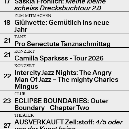
17
Saskia Fröhlich:
Meine kleine
scheiss Drecksbuchtour 2.0
ZUM MITMACHEN
18
Glühvette: Gemütlich ins neue
Jahr
TANZ
21
Pro Senectute Tanznachmittag
KONZERT
21
Camilla Sparksss - Tour 2026
KONZERT
Intercity Jazz Nights: The Angry
22
Man Of Jazz – The mighty Charles
Mingus
CLUB
23
ECLIPSE BOUNDARIES: Outer
Boundary - Chapter Two
THEATER
AUSVERKAUFT Zell:stoff:
4/5 oder
27
von der Kunst keine