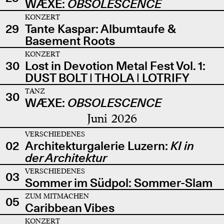
WÆXE:
OBSOLESCENCE
KONZERT
29
Tante Kaspar: Albumtaufe &
Basement Roots
KONZERT
30
Lost in Devotion Metal Fest Vol. 1:
DUST BOLT | THOLA | LOTRIFY
TANZ
30
WÆXE:
OBSOLESCENCE
Juni 2026
VERSCHIEDENES
02
Architekturgalerie Luzern:
KI in
der Architektur
VERSCHIEDENES
03
Sommer im Südpol: Sommer-Slam
ZUM MITMACHEN
05
Caribbean Vibes
KONZERT