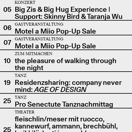
KONZERT
05
Big Zis & Big Hug Experience |
Support: Skinny Bird & Taranja Wu
GASTVERANSTALTUNG
06
Motel a Miio Pop-Up Sale
GASTVERANSTALTUNG
07
Motel a Miio Pop-Up Sale
ZUM MITMACHEN
10
the pleasure of walking through
the night
TANZ
19
Residenzsharing: company never
mind:
AGE OF DESIGN
TANZ
25
Pro Senectute Tanznachmittag
THEATER
fleischlin/meser mit ruocco,
kannewurf, ammann, brechbühl,
25