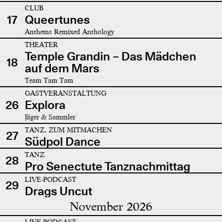
CLUB
17
Queertunes
Anthems Remixed Anthology
THEATER
Temple Grandin – Das Mädchen
18
auf dem Mars
Team Tam Tam
GASTVERANSTALTUNG
26
Explora
Jäger & Sammler
TANZ, ZUM MITMACHEN
27
Südpol Dance
TANZ
28
Pro Senectute Tanznachmittag
LIVE-PODCAST
29
Drags Uncut
November 2026
LIVE-PODCAST