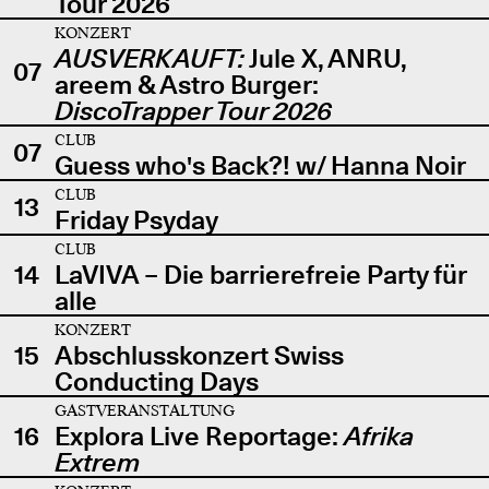
Tour 2026
KONZERT
AUSVERKAUFT:
Jule X, ANRU,
07
areem & Astro Burger:
DiscoTrapper Tour 2026
CLUB
07
Guess who's Back?! w/ Hanna Noir
CLUB
13
Friday Psyday
CLUB
14
LaVIVA – Die barrierefreie Party für
alle
KONZERT
15
Abschlusskonzert Swiss
Conducting Days
GASTVERANSTALTUNG
16
Explora Live Reportage:
Afrika
Extrem