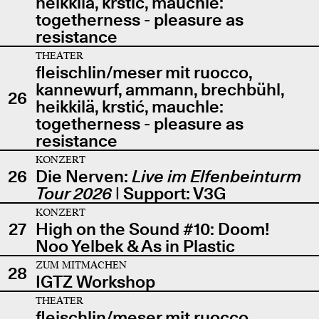
heikkilä, krstić, mauchle:
togetherness - pleasure as
resistance
THEATER
fleischlin/meser mit ruocco,
kannewurf, ammann, brechbühl,
26
heikkilä, krstić, mauchle:
togetherness - pleasure as
resistance
KONZERT
26
Die Nerven:
Live im Elfenbeinturm
Tour 2026
| Support: V3G
KONZERT
27
High on the Sound #10: Doom!
Noo Yelbek & As in Plastic
ZUM MITMACHEN
28
IGTZ Workshop
THEATER
fleischlin/meser mit ruocco,