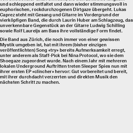
und schleppend entfaltet und dann wieder stimmungsvoll in
euphorischen, rockdurchzogenen Dirtgaze übergeht. Lukas
Caprez steht mit Gesang und Gitarre im Vordergrund der
vierköpfigen Band, die durch Laurin Huber am Schlagzeug, das
unverkennbare Gegenstück an der Gitarre Ludwig Schilling
sowie Rolf Laureĳs am Bass ihre vollständige Form findet.
Die Band aus Zürich, die noch immer von einer gewissen
Mystik umgeben ist, hat mit ihrem (bisher einzigen
veröffentlichten) Song «try» bereits Aufmerksamkeit erregt,
unter anderem als Staff-Pick bei Nina Protocol, wo sie dem
Shoegaze zugeordnet wurde. Nach einem Jahr mit mehreren
lokalen Underground Auftritten treten Sleeper Spies nun mit
ihrer ersten EP «clincher» hervor: Gut vorbereitet und bereit,
mit ihrer durchdacht verzerrten und direkten Musik den
nächsten Schritt zu machen.