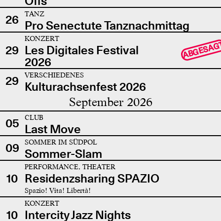
Offs
TANZ
26
Pro Senectute Tanznachmittag
KONZERT
ABGESAG
29
Les Digitales Festival
2026
VERSCHIEDENES
29
Kulturachsenfest 2026
September 2026
CLUB
05
Last Move
SOMMER IM SÜDPOL
09
Sommer-Slam
PERFORMANCE, THEATER
10
Residenzsharing SPAZIO
Spazio! Vita! Libertà!
KONZERT
10
Intercity Jazz Nights