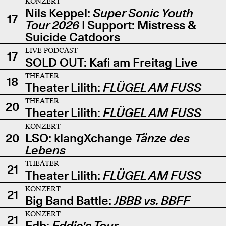
KONZERT
Nils Keppel:
Super Sonic Youth
17
Tour 2026
| Support: Mistress &
Suicide Catdoors
LIVE-PODCAST
17
SOLD OUT: Kafi am Freitag Live
THEATER
18
Theater Lilith:
FLÜGEL AM FUSS
THEATER
20
Theater Lilith:
FLÜGEL AM FUSS
KONZERT
20
LSO: klangXchange
Tänze des
Lebens
THEATER
21
Theater Lilith:
FLÜGEL AM FUSS
KONZERT
21
Big Band Battle:
JBBB vs. BBFF
KONZERT
21
Edb:
Eddie's Tour