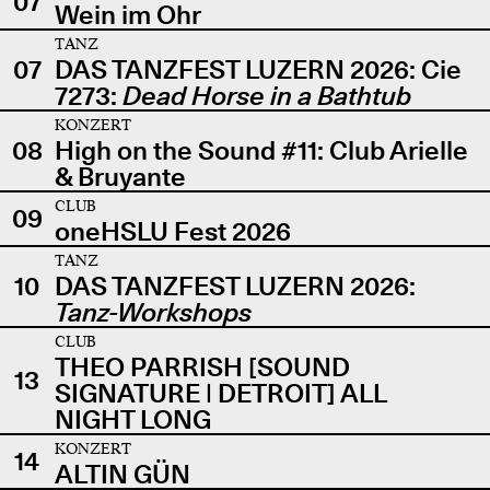
07
Wein im Ohr
TANZ
07
DAS TANZFEST LUZERN 2026: Cie
7273:
Dead Horse in a Bathtub
KONZERT
08
High on the Sound #11: Club Arielle
& Bruyante
CLUB
09
oneHSLU Fest 2026
TANZ
10
DAS TANZFEST LUZERN 2026:
Tanz-Workshops
CLUB
THEO PARRISH [SOUND
13
SIGNATURE | DETROIT] ALL
NIGHT LONG
KONZERT
14
ALTIN GÜN